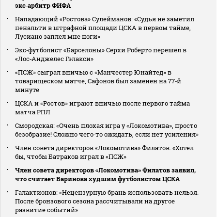
экс‑арбитр ФИФА
Нападающий «Ростова» Сулейманов: «Судья не заметил
пенальти в штрафной площади ЦСКА в первом тайме,
Лусиано заплел мне ноги»
Экс‑футболист «Барселоны» Серхи Роберто перешел в
«Лос‑Анджелес Гэлакси»
«ПСЖ» сыграл вничью с «Манчестер Юнайтед» в
товарищеском матче, Сафонов был заменен на 77‑й
минуте
ЦСКА и «Ростов» играют вничью после первого тайма
матча РПЛ
Смородская: «Очень плохая игра у «Локомотива», просто
безобразие! Сложно чего‑то ожидать, если нет усиления»
Член совета директоров «Локомотива» Филатов: «Хотел
бы, чтобы Батраков играл в «ПСЖ»
Член совета директоров «Локомотива» Филатов заявил,
что считает Баринова худшим футболистом ЦСКА
Галактионов: «Нецензурную брань использовать нельзя.
После бронзового сезона рассчитывали на другое
развитие событий»