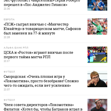
Экс‑футболист «Барселоны» Серхи Роберто
перешел в «Лос‑Анджелес Гэлакси»
21:30
ЕВРОПА
«ПСЖ» сыграл вничью с «Манчестер
Юнайтед» в товарищеском матче, Сафонов
был заменен на 77‑й минуте
21:28
АЛЬФА-БАНК РПЛ
ЦСКА и «Ростов» играют вничью после
первого тайма матча РПЛ
21:17
ФУТБОЛ
Смородская: «Очень плохая игра у
«Локомотива», просто безобразие! Сложно
чего‑то ожидать, если нет усиления»
21:07
ФУТБОЛ
Член совета директоров «Локомотива»
Филатов: «Хотел бы, чтобы Батраков играл в