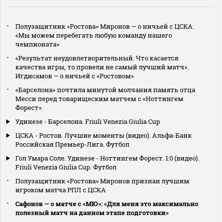
Полузащитник «Ростова» Миронов — о ничьей с ЦСКА:
«Мы можем перебегать любую команду нашего
чемпионата»
«Результат неудовлетворительный. Что касается
качества игры, то провели не самый лучший матч».
Игдисамов — о ничьей с «Ростовом»
«Барселона» почтила минутой молчания память отца
Месси перед товарищеским матчем с «Ноттингем
Форест»
Удинезе - Барселона. Friuli Venezia Giulia Cup
ЦСКА - Ростов. Лучшие моменты (видео). Альфа-Банк
Российская Премьер-Лига. Футбол
Гол Умара Соле. Удинезе - Ноттингем Форест. 1:0 (видео).
Friuli Venezia Giulia Cup. Футбол
Полузащитник «Ростова» Миронов признан лучшим
игроком матча РПЛ с ЦСКА
Сафонов — о матче с «МЮ»: «Для меня это максимально
полезный матч на данном этапе подготовки»