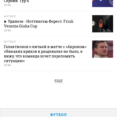
Сербии. Тур 4
20:44
ФУТБОЛ
Удинезе - Ноттингем Форест. Friuli
Venezia Giulia Cup
20:44
ФУТБОЛ
Галактионов о ничьей в матче с «Акроном»:
«Никаких криков в раздевалке не было, я
вижу, что команда хочет переломить
ситуацию»
20:44
ЕЩЕ
ФУТБОЛ