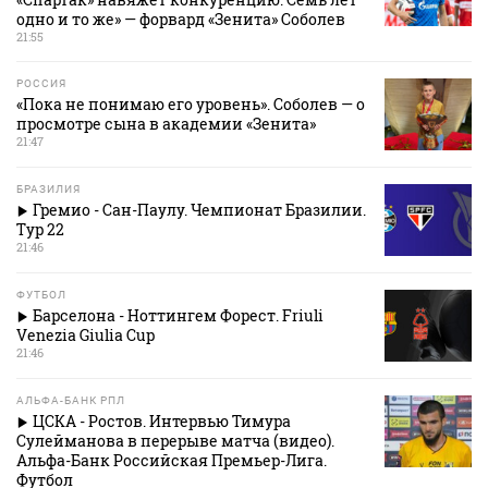
одно и то же» — форвард «Зенита» Соболев
21:55
РОССИЯ
«Пока не понимаю его уровень». Соболев — о
просмотре сына в академии «Зенита»
21:47
БРАЗИЛИЯ
Гремио - Сан-Паулу. Чемпионат Бразилии.
Тур 22
21:46
ФУТБОЛ
Барселона - Ноттингем Форест. Friuli
Venezia Giulia Cup
21:46
АЛЬФА-БАНК РПЛ
ЦСКА - Ростов. Интервью Тимура
Сулейманова в перерыве матча (видео).
Альфа-Банк Российская Премьер-Лига.
Футбол