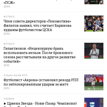
«ПСЖ»
20:54
ФУТБОЛ
Член совета директоров «Локомотива»
Филатов заявил, что считает Баринова
худшим футболистом ЦСКА
20:52
ФУТБОЛ
Галактионов: «Нецензурную брань
использовать нельзя. После бронзового
сезона рассчитывали на другое развитие
событий»
20:51
АЛЬФА-БАНК РПЛ
Футболист «Акрона» установил рекорд РПЛ
по заблокированным ударам за матч
20:51
СЕРБИЯ
Црвена Звезда - Нови-Пазар. Чемпионат