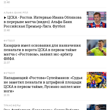
21:40
АЛЬФА-БАНК РПЛ
ЦСКА - Ростов. Интервью Ивана Облякова
в перерыве матча (видео). Альфа-Банк
Российская Премьер-Лига. Футбол
21:40
ФУТБОЛ
Казарцев имел основания для назначения
пенальти в ворота ЦСКА в первом тайме
матча с «Ростовом», заявил экс‑арбитр
ФИФА
21:37
ФУТБОЛ
Нападающий «Ростова» Сулейманов: «Судья
не заметил пенальти в штрафной площади
ЦСКА в первом тайме, Лусиано заплел мне
ноги»
21:31
ТРАНСФЕРЫ