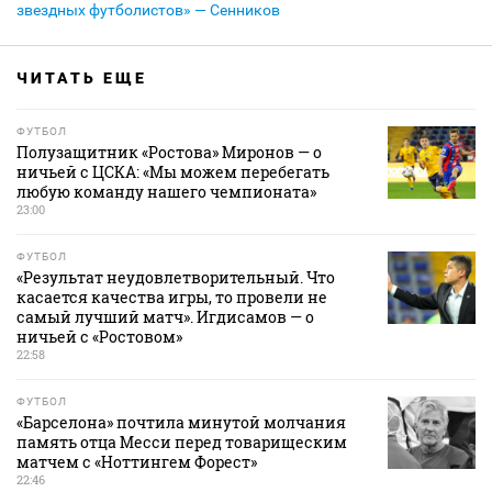
звездных футболистов» — Сенников
ЧИТАТЬ ЕЩЕ
ФУТБОЛ
Полузащитник «Ростова» Миронов — о
ничьей с ЦСКА: «Мы можем перебегать
любую команду нашего чемпионата»
23:00
ФУТБОЛ
«Результат неудовлетворительный. Что
касается качества игры, то провели не
самый лучший матч». Игдисамов — о
ничьей с «Ростовом»
22:58
ФУТБОЛ
«Барселона» почтила минутой молчания
память отца Месси перед товарищеским
матчем с «Ноттингем Форест»
22:46