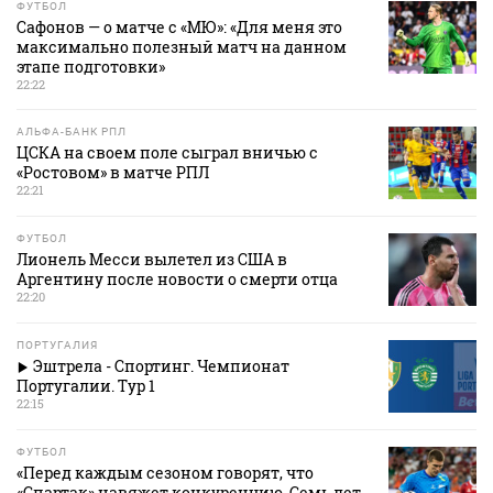
ФУТБОЛ
Сафонов — о матче с «МЮ»: «Для меня это
максимально полезный матч на данном
этапе подготовки»
22:22
АЛЬФА-БАНК РПЛ
ЦСКА на своем поле сыграл вничью с
«Ростовом» в матче РПЛ
22:21
ФУТБОЛ
Лионель Месси вылетел из США в
Аргентину после новости о смерти отца
22:20
ПОРТУГАЛИЯ
Эштрела - Спортинг. Чемпионат
Португалии. Тур 1
22:15
ФУТБОЛ
«Перед каждым сезоном говорят, что
«Спартак» навяжет конкуренцию. Семь лет