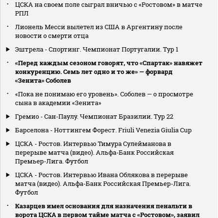
ЦСКА на своем поле сыграл вничью с «Ростовом» в матче
РПЛ
Лионель Месси вылетел из США в Аргентину после
новости о смерти отца
Эштрела - Спортинг. Чемпионат Португалии. Тур 1
«Перед каждым сезоном говорят, что «Спартак» навяжет
конкуренцию. Семь лет одно и то же» — форвард
«Зенита» Соболев
«Пока не понимаю его уровень». Соболев — о просмотре
сына в академии «Зенита»
Гремио - Сан-Паулу. Чемпионат Бразилии. Тур 22
Барселона - Ноттингем Форест. Friuli Venezia Giulia Cup
ЦСКА - Ростов. Интервью Тимура Сулейманова в
перерыве матча (видео). Альфа-Банк Российская
Премьер-Лига. Футбол
ЦСКА - Ростов. Интервью Ивана Облякова в перерыве
матча (видео). Альфа-Банк Российская Премьер-Лига.
Футбол
Казарцев имел основания для назначения пенальти в
ворота ЦСКА в первом тайме матча с «Ростовом», заявил