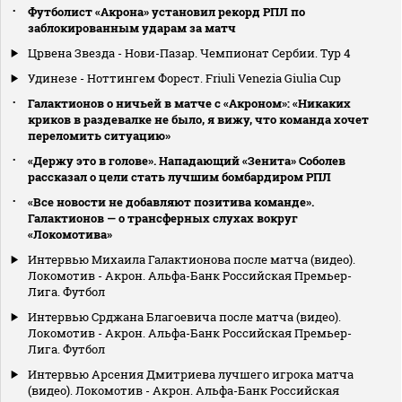
Футболист «Акрона» установил рекорд РПЛ по
заблокированным ударам за матч
Црвена Звезда - Нови-Пазар. Чемпионат Сербии. Тур 4
Удинезе - Ноттингем Форест. Friuli Venezia Giulia Cup
Галактионов о ничьей в матче с «Акроном»: «Никаких
криков в раздевалке не было, я вижу, что команда хочет
переломить ситуацию»
«Держу это в голове». Нападающий «Зенита» Соболев
рассказал о цели стать лучшим бомбардиром РПЛ
«Все новости не добавляют позитива команде».
Галактионов — о трансферных слухах вокруг
«Локомотива»
Интервью Михаила Галактионова после матча (видео).
Локомотив - Акрон. Альфа-Банк Российская Премьер-
Лига. Футбол
Интервью Срджана Благоевича после матча (видео).
Локомотив - Акрон. Альфа-Банк Российская Премьер-
Лига. Футбол
Интервью Арсения Дмитриева лучшего игрока матча
(видео). Локомотив - Акрон. Альфа-Банк Российская