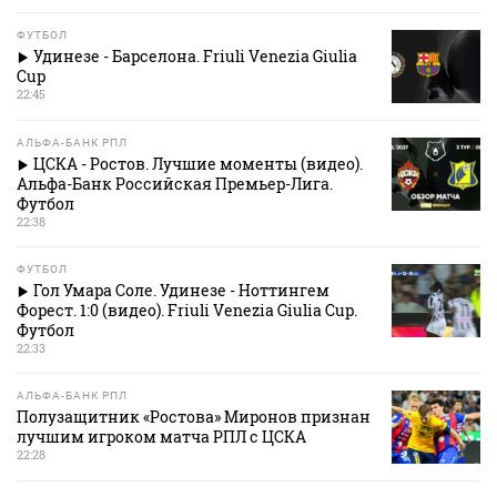
ФУТБОЛ
Удинезе - Барселона. Friuli Venezia Giulia
Cup
22:45
АЛЬФА-БАНК РПЛ
ЦСКА - Ростов. Лучшие моменты (видео).
Альфа-Банк Российская Премьер-Лига.
Футбол
22:38
ФУТБОЛ
Гол Умара Соле. Удинезе - Ноттингем
Форест. 1:0 (видео). Friuli Venezia Giulia Cup.
Футбол
22:33
АЛЬФА-БАНК РПЛ
Полузащитник «Ростова» Миронов признан
лучшим игроком матча РПЛ с ЦСКА
22:28