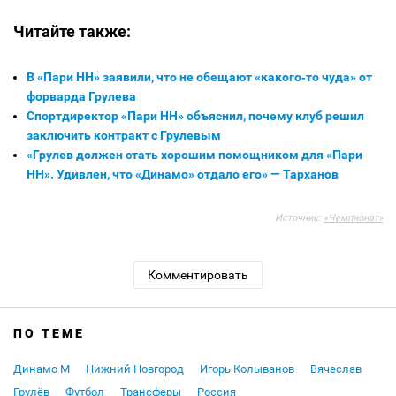
Читайте также:
В «Пари НН» заявили, что не обещают «какого‑то чуда» от
форварда Грулева
Спортдиректор «Пари НН» объяснил, почему клуб решил
заключить контракт с Грулевым
«Грулев должен стать хорошим помощником для «Пари
НН». Удивлен, что «Динамо» отдало его» — Тарханов
Источник:
«Чемпионат»
Комментировать
ПО ТЕМЕ
Динамо М
Нижний Новгород
Игорь Колыванов
Вячеслав
Грулёв
Футбол
Трансферы
Россия