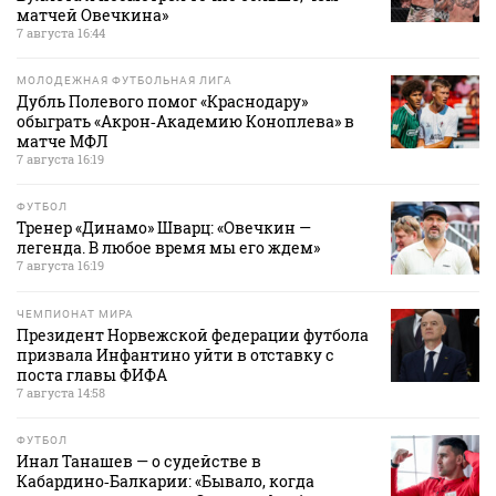
матчей Овечкина»
7 августа 16:44
МОЛОДЕЖНАЯ ФУТБОЛЬНАЯ ЛИГА
Дубль Полевого помог «Краснодару»
обыграть «Акрон‑Академию Коноплева» в
матче МФЛ
7 августа 16:19
ФУТБОЛ
Тренер «Динамо» Шварц: «Овечкин —
легенда. В любое время мы его ждем»
7 августа 16:19
ЧЕМПИОНАТ МИРА
Президент Норвежской федерации футбола
призвала Инфантино уйти в отставку с
поста главы ФИФА
7 августа 14:58
ФУТБОЛ
Инал Танашев — о судействе в
Кабардино‑Балкарии: «Бывало, когда