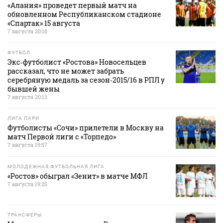
«Алания» проведет первый матч на
обновленном Республиканском стадионе
«Спартак» 15 августа
7 августа 20:18
ФУТБОЛ
Экс‑футболист «Ростова» Новосельцев
рассказал, что не может забрать
серебряную медаль за сезон‑2015/16 в РПЛ у
бывшей жены
7 августа 20:13
ЛИГА ПАРИ
Футболисты «Сочи» прилетели в Москву на
матч Первой лиги с «Торпедо»
7 августа 19:57
МОЛОДЕЖНАЯ ФУТБОЛЬНАЯ ЛИГА
«Ростов» обыграл «Зенит» в матче МФЛ
7 августа 19:25
ТРАНСФЕРЫ