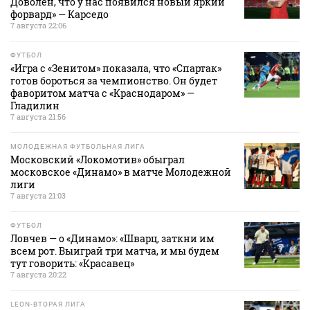
Доволен, что у нас появился новый яркий
форвард» — Карседо
7 августа 22:06
ФУТБОЛ
«Игра с «Зенитом» показала, что «Спартак»
готов бороться за чемпионство. Он будет
фаворитом матча с «Краснодаром» —
Гладилин
7 августа 21:56
МОЛОДЕЖНАЯ ФУТБОЛЬНАЯ ЛИГА
Московский «Локомотив» обыграл
московское «Динамо» в матче Молодежной
лиги
7 августа 21:03
ФУТБОЛ
Ловчев — о «Динамо»: «Шварц, заткни им
всем рот. Выиграй три матча, и мы будем
тут говорить: «Красавец»
7 августа 20:22
LEON-ВТОРАЯ ЛИГА