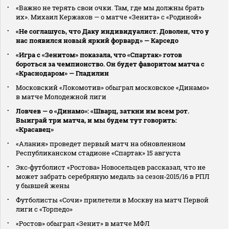
«Важно не терять свои очки. Там, где мы должны брать
их». Михаил Кержаков — о матче «Зенита» с «Родиной»
«Не соглашусь, что Даку индивидуалист. Доволен, что у
нас появился новый яркий форвард» — Карседо
«Игра с «Зенитом» показала, что «Спартак» готов
бороться за чемпионство. Он будет фаворитом матча с
«Краснодаром» — Гладилин
Московский «Локомотив» обыграл московское «Динамо»
в матче Молодежной лиги
Ловчев — о «Динамо»: «Шварц, заткни им всем рот.
Выиграй три матча, и мы будем тут говорить:
«Красавец»
«Алания» проведет первый матч на обновленном
Республиканском стадионе «Спартак» 15 августа
Экс‑футболист «Ростова» Новосельцев рассказал, что не
может забрать серебряную медаль за сезон‑2015/16 в РПЛ
у бывшей жены
Футболисты «Сочи» прилетели в Москву на матч Первой
лиги с «Торпедо»
«Ростов» обыграл «Зенит» в матче МФЛ