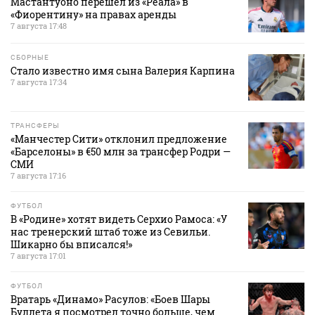
Мастантуоно перешел из «Реала» в
«Фиорентину» на правах аренды
7 августа 17:48
СБОРНЫЕ
Стало известно имя сына Валерия Карпина
7 августа 17:34
ТРАНСФЕРЫ
«Манчестер Сити» отклонил предложение
«Барселоны» в €50 млн за трансфер Родри —
СМИ
7 августа 17:16
ФУТБОЛ
В «Родине» хотят видеть Серхио Рамоса: «У
нас тренерский штаб тоже из Севильи.
Шикарно бы вписался!»
7 августа 17:01
ФУТБОЛ
Вратарь «Динамо» Расулов: «Боев Шары
Буллета я посмотрел точно больше, чем