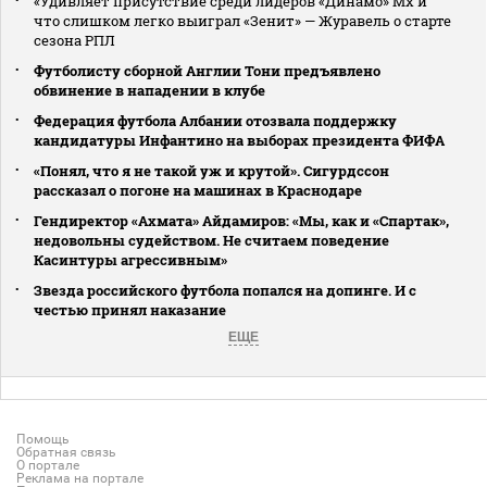
«Удивляет присутствие среди лидеров «Динамо» Мх и
что слишком легко выиграл «Зенит» — Журавель о старте
сезона РПЛ
Футболисту сборной Англии Тони предъявлено
обвинение в нападении в клубе
Федерация футбола Албании отозвала поддержку
кандидатуры Инфантино на выборах президента ФИФА
«Понял, что я не такой уж и крутой». Сигурдссон
рассказал о погоне на машинах в Краснодаре
Гендиректор «Ахмата» Айдамиров: «Мы, как и «Спартак»,
недовольны судейством. Не считаем поведение
Касинтуры агрессивным»
Звезда российского футбола попался на допинге. И с
честью принял наказание
ЕЩЕ
Помощь
Обратная связь
О портале
Реклама на портале