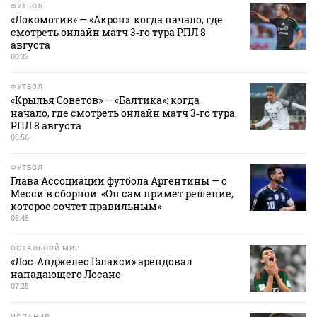
ФУТБОЛ
«Локомотив» — «Акрон»: когда начало, где
смотреть онлайн матч 3‑го тура РПЛ 8
августа
09:33
ФУТБОЛ
«Крылья Советов» — «Балтика»: когда
начало, где смотреть онлайн матч 3‑го тура
РПЛ 8 августа
08:56
ФУТБОЛ
Глава Ассоциации футбола Аргентины — о
Месси в сборной: «Он сам примет решение,
которое сочтет правильным»
08:48
ОСТАЛЬНОЙ МИР
«Лос‑Анджелес Гэлакси» арендовал
нападающего Лосано
07:25
ИСПАНИЯ