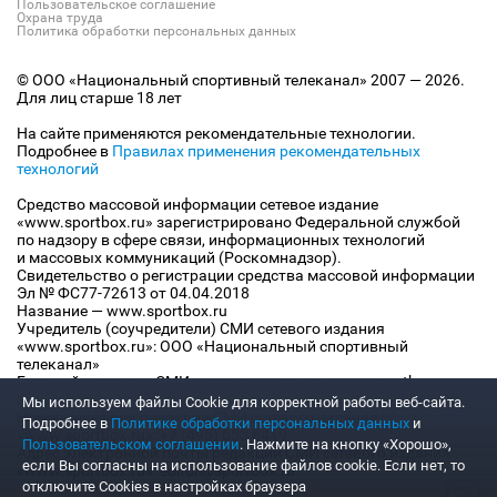
Пользовательское соглашение
Охрана труда
Политика обработки персональных данных
© ООО «Национальный спортивный телеканал» 2007 — 2026.
Для лиц старше 18 лет
На сайте применяются рекомендательные технологии.
Подробнее в
Правилах применения рекомендательных
технологий
Средство массовой информации сетевое издание
«www.sportbox.ru» зарегистрировано Федеральной службой
по надзору в сфере связи, информационных технологий
и массовых коммуникаций (Роскомнадзор).
Свидетельство о регистрации средства массовой информации
Эл № ФС77-72613 от 04.04.2018
Название — www.sportbox.ru
Учредитель (соучредители) СМИ сетевого издания
«www.sportbox.ru»: ООО «Национальный спортивный
телеканал»
Главный редактор СМИ сетевого издания «www.sportbox.ru»:
Конов В.А.
Мы используем файлы Сookie для корректной работы веб-сайта.
Номер телефона редакции СМИ сетевого издания
Подробнее в
Политике обработки персональных данных
и
«www.sportbox.ru»: +7 (495) 653 8419
Пользовательском соглашении
. Нажмите на кнопку «Хорошо»,
Адрес электронной почты редакции СМИ сетевого издания
если Вы согласны на использование файлов cookie. Если нет, то
«www.sportbox.ru»: editor@sportbox.ru
отключите Cookies в настройках браузера