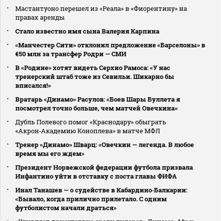
Мастантуоно перешел из «Реала» в «Фиорентину» на
правах аренды
Стало известно имя сына Валерия Карпина
«Манчестер Сити» отклонил предложение «Барселоны» в
€50 млн за трансфер Родри — СМИ
В «Родине» хотят видеть Серхио Рамоса: «У нас
тренерский штаб тоже из Севильи. Шикарно бы
вписался!»
Вратарь «Динамо» Расулов: «Боев Шары Буллета я
посмотрел точно больше, чем матчей Овечкина»
Дубль Полевого помог «Краснодару» обыграть
«Акрон‑Академию Коноплева» в матче МФЛ
Тренер «Динамо» Шварц: «Овечкин — легенда. В любое
время мы его ждем»
Президент Норвежской федерации футбола призвала
Инфантино уйти в отставку с поста главы ФИФА
Инал Танашев — о судействе в Кабардино‑Балкарии:
«Бывало, когда прилично прилетало. С одним
футболистом начали драться»