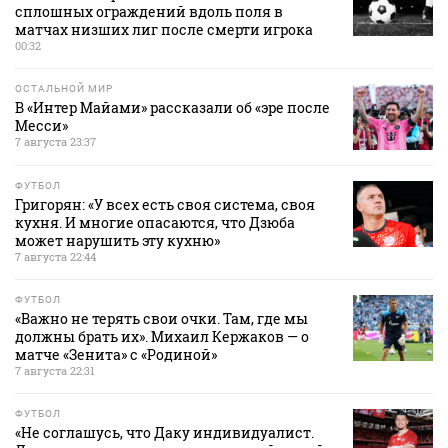
сплошных ограждений вдоль поля в
матчах низших лиг после смерти игрока
00:32
ОСТАЛЬНОЙ МИР
В «Интер Майами» рассказали об «эре после
Месси»
7 августа 23:37
ФУТБОЛ
Григорян: «У всех есть своя система, своя
кухня. И многие опасаются, что Дзюба
может нарушить эту кухню»
7 августа 22:44
ФУТБОЛ
«Важно не терять свои очки. Там, где мы
должны брать их». Михаил Кержаков — о
матче «Зенита» с «Родиной»
7 августа 22:31
ФУТБОЛ
«Не соглашусь, что Даку индивидуалист.