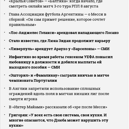
«Крылья Советов» — «Балтика»: когда начало, где
смотреть онлайн матч 3‑го тура РПЛ 8 августа
Глава Ассоциации футбола Аргентины — о Месси в
сборной: «Он сам примет решение, которое сочтет
правильным»
«Лос‑Анджелес Гэлакси» арендовал нападающего Лосано
Стало известно, где Люка Зидан продолжит карьеру
«Ливерпуль» арендует Араухо у «Барселоны» — СМИ
Инфантино во время работы генсеком УЕФА повысил
любовницу в должности и добился выплаты ей
выходного пособия — СМИ
«Эшторил» и «Фамаликау» сыграли вничью в матче
чемпионата Португалии
В Англии запретили использование сплошных
ограждений вдоль поля в матчах низших лиг после
смерти игрока
В «Интер Майами» рассказали об «эре после Месси»
Григорян: «У всех есть своя система, своя кухня. И
многие опасаются, что Дзюба может нарушить эту
кухню»