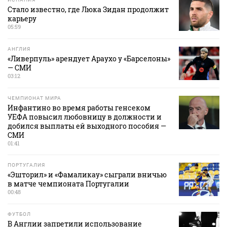
Стало известно, где Люка Зидан продолжит
карьеру
05:59
АНГЛИЯ
«Ливерпуль» арендует Араухо у «Барселоны»
— СМИ
03:12
ЧЕМПИОНАТ МИРА
Инфантино во время работы генсеком
УЕФА повысил любовницу в должности и
добился выплаты ей выходного пособия —
СМИ
01:41
ПОРТУГАЛИЯ
«Эшторил» и «Фамаликау» сыграли вничью
в матче чемпионата Португалии
00:48
ФУТБОЛ
В Англии запретили использование