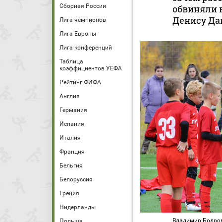
Сборная России
обвиняли 
Денису Да
Лига чемпионов
Лига Европы
Лига конференций
Таблица
коэффициентов УЕФА
Рейтинг ФИФА
Англия
Германия
Испания
Италия
Франция
Бельгия
Белоруссия
Греция
Нидерланды
Владимир Бодров
Польша