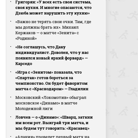
Григорян: «У всех есть своя система,
своя кухня. И многие опасаются, что
Дзюба может нарушить эту кухню»
«Важно не терять свои очки. Там, где
мы должны брать их». Михаил
Кержаков — о матче «Зенита» с
«Родиной»
«Не соглашусь, что Даку
индивидуалист. Доволен, что у нас
появился новый яркий форвард» —
Карседо
«Игра с «Зенитом» показала, что
«Спартак» готов бороться за
чемпионство. Он будет фаворитом
матча с «Краснодаром» — Гладилин
Московский «Локомотив» обыграл
московское «Динамо» в матче
Молодежной лиги
Ловчев — о «Динамо»: «Шварц, заткни
им всем рот. Выиграй три матча, и
мы будем тут говорить: «Красавец»
«Алания» проведет первый матч на