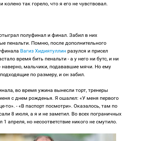
и колено так горело, что я его не чувствовал.
отыграл полуфинал и финал. Забил в них
ые пенальти. Помню, после дополнительного
луфинала
Вагиз Хидиятуллин
разулся и присел
стало время бить пенальти - а у него ни бутс, и ни
 - наверно, мальчики, подававшие мячи. Но ему
подходящие по размеру, и он забил.
нала, во время ужина вынесли торт, тренеры
еня с днем рожденья. Я ошалел: «У меня первого
е-то». - «В паспорт посмотри». Оказалось, там по
али 8 июля, а я и не заметил. Во всех пограничных
л 1 апреля, но несоответствие никого не смутило.