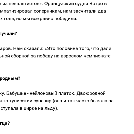
н из пенальтистов». Французский судья Вотро в
импатизировал соперникам, нам засчитали два
 гола, но мы все равно победили.
лучили?
ларов. Нам сказали: «Это половина того, что дали
ьной сборной за победу на взрослом чемпионате
и родным?
зку. Бабушке - нейлоновый платок. Двоюродной
ой-то тунисский сувенир (она и так часто бывала за
ыступала в цирке на льду).
отца?