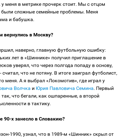
о, у меня в метрике прочерк стоит. Мы с отцом
о были сложные семейные проблемы. Меня
ама и бабушка.
-м вернулись в Москву?
вершил, наверно, главную футбольную ошибку:
ьких лет в «Шиннике» получил приглашение в
есков уверял, что через полгода попаду в основу,
- считал, что не потяну. В итоге заиграл футболист,
о меня. А я выбрал «Локомотив», где играл у
овича Волчка
и
Юрия Павловича Семина
. Первый
так, что бегали, как ошпаренные, а второй
сленности в тактику.
ле 90-х занесло в Словакию?
езон-1990, узнал, что в 1989-м «Шинник» скрыл от