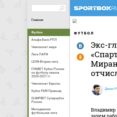
Главная
Футбол
ФУТБОЛ
Альфа-Банк РПЛ
Экс-г
R
Чемпионат мира
«Спарт
Лига ПАРИ
Y
Миранч
LEON-Вторая лига
FONBET Кубок России
отчис
по футболу сезона
2026-2027 гг.
Чемпионат Европы
Денис 
Кубок PARI Премьер
OLIMPBET Суперкубок
России
Владимир 
Молодежная
футбольная лига
зачем раб