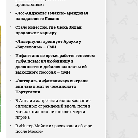
правильным»
«Лос‑Анджелес Гэлакси» арендовал
нападающего Лосано
Стало известно, где Люка Зидан
продолжит карьеру
«Ливерпуль» арендует Араухо у
«Барселоны» — СМИ
Инфантино во время работы генсеком
УЕФА повысил любовницу в
должности и добился выплаты ей
выходного пособия — СМИ
«Эшторил» и «Фамаликау» сыграли
вничью в матче чемпионата
Португалии
В Англии запретили использование
сплошных ограждений вдоль поля в
матчах низших лиг после смерти
игрока
В «Интер Майами» рассказали об «эре
после Месси»