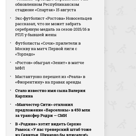
обновленном Республиканском
стадионе «Спартак» 15 августа
Экс‑футболист «Ростова» Новосельцев
рассказал, что не может забрать
серебряную медаль за сезон‑2015/16 в
РПЛ у бывшей жены
Футболисты «Сочи» прилетели в
Москву на матч Первой лиги с
«Торпедо»
«Ростов» обыграл «Зенит» в матче
МФЛ
Мастантуоно перешел из «Реала» в
«Фиорентину» на правах аренды
Стало известно имя сына Валерия
Карпина
«Манчестер Сити» отклонил
предложение «Барселоны» в €50 млн
за трансфер Родри — СМИ
В «Родине» хотят видеть Серхио
Рамоса: «У нас тренерский штаб тоже
из Севильи. Шикарно бы вписался!»