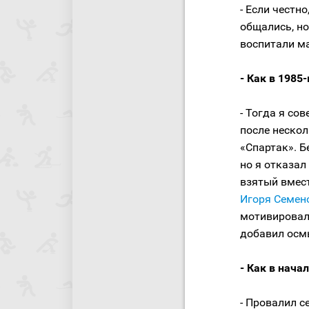
- Если честн
общались, н
воспитали м
- Как в 1985
- Тогда я со
после нескол
«Спартак». Б
но я отказал 
взятый вмест
Игоря Семен
мотивировал 
добавил осмы
- Как в нача
- Провалил с