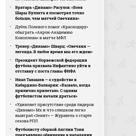
Вратарь «Динамо» Расулов: «Боев
Шары Буллета я посмотрел точно
больше, чем матчей Овечкина»
Дубль Полевого помог «Краснодару»
обыграть «Акрон‑Академию
Коноплева» в матче МФЛ
Тренер «Динамо» Шварц: «Овечкин —
легенда. В любое время мы его ждем»
Президент Норвежской федерации
футбола призвала Инфантино уйти в
отставку с поста главы ФИФА
Инал Танашев — о судействе в
Кабардино‑Балкарии: «Бывало, когда
прилично прилетало. С одним
футболистом начали драться»
«Удивляет присутствие среди лидеров
«Динамо» Мх и что слишком легко
выиграл «Зенит» — Журавель о старте
сезона РПЛ
Футболисту сборной Англии Тони
предъявлено обвинение в нападении