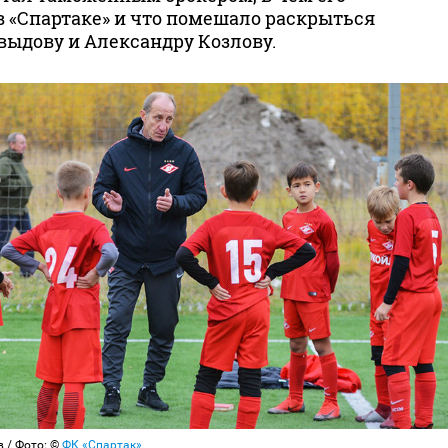
в «Спартаке» и что помешало раскрыться
выдову и Александру Козлову.
 / Фото: ©
ФК «Спартак»