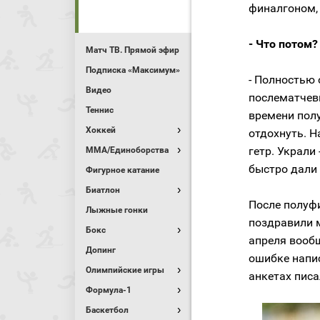
финалгоном, 
- Что потом?
Матч ТВ. Прямой эфир
Подписка «Максимум»
- Полностью 
Видео
послематчев
Теннис
времени по
Хоккей
отдохнуть. На
гетр. Украли
MMA/Единоборства
быстро дали 
Фигурное катание
Биатлон
После полуфи
Лыжные гонки
поздравили м
Бокс
апреля вообщ
Допинг
ошибке напис
Олимпийские игры
анкетах писа
Формула-1
Баскетбол