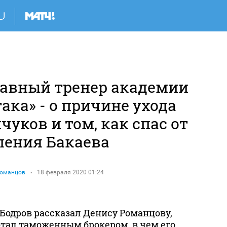
лавный тренер академии
ака» - о причине ухода
уков и том, как спас от
ления Бакаева
Романцов
18 февраля 2020 01:24
Бодров рассказал Денису Романцову,
отал таможенным брокером, в чем его