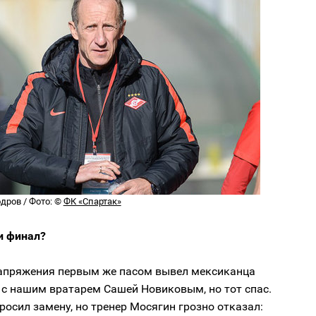
дров / Фото: ©
ФК «Спартак»
и финал?
енапряжения первым же пасом вывел мексиканца
 с нашим вратарем Сашей Новиковым, но тот спас.
росил замену, но тренер Мосягин грозно отказал: