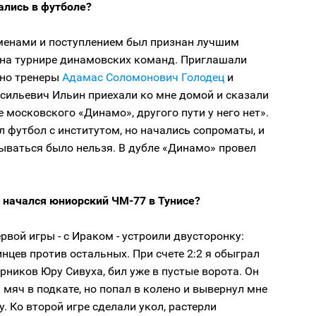
ались в футболе?
аменами и поступлением был признан лучшим
на турнире динамовских команд. Приглашали
 но тренеры
Адамас Соломонович Голодец
и
сильевич Ильин приехали ко мне домой и сказали
 московского «Динамо», другого пути у него нет».
 футбол с институтом, но начались сопроматы, и
ываться было нельзя. В дубле «Динамо» провел
с начался юниорский ЧМ-77 в Тунисе?
ервой игры - с Ираком - устроили двусторонку:
нцев против остальных. При счете 2:2 я обыграл
рников Юру Сивуха, бил уже в пустые ворота. Он
 мяч в подкате, но попал в колено и вывернул мне
у. Ко второй игре сделали укол, растерли