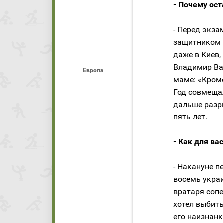
- Почему ост
- Перед экз
защитником 
даже в Киев,
Владимир Ва
Европа
маме: «Кроме
Год совмещал
дальше разр
пять лет.
- Как для ва
- Накануне п
восемь украи
вратаря сопе
хотел выбить
его наизнанк