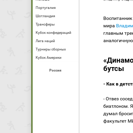
Португалия
Шотландия
Воспитанник
Трансферы
мира
Владим
главным тре
Кубок конфедераций
аналогичную
Лига наций
Турниры сборных
Кубок Америки
«Динамо
бутсы
Россия
- Как в детс
- Отвез сос
биатлоном. Я
думал броси
факультет М