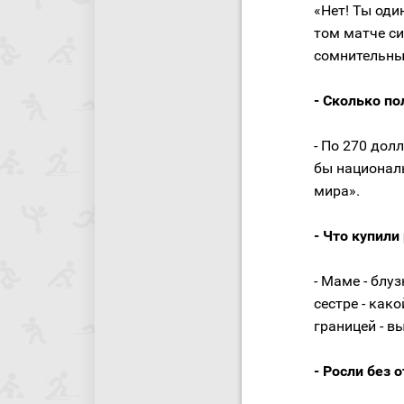
«Нет! Ты оди
том матче с
сомнительных
- Сколько по
- По 270 дол
бы национал
мира».
- Что купил
- Маме - блу
сестре - как
границей - в
- Росли без 