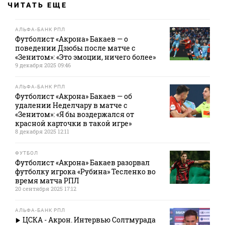
ЧИТАТЬ ЕЩЕ
АЛЬФА-БАНК РПЛ
Футболист «Акрона» Бакаев — о
поведении Дзюбы после матче с
«Зенитом»: «Это эмоции, ничего более»
9 декабря 2025 09:46
АЛЬФА-БАНК РПЛ
Футболист «Акрона» Бакаев — об
удалении Неделчару в матче с
«Зенитом»: «Я бы воздержался от
красной карточки в такой игре»
8 декабря 2025 12:11
ФУТБОЛ
Футболист «Акрона» Бакаев разорвал
футболку игрока «Рубина» Тесленко во
время матча РПЛ
20 сентября 2025 17:12
АЛЬФА-БАНК РПЛ
ЦСКА - Акрон. Интервью Солтмурада