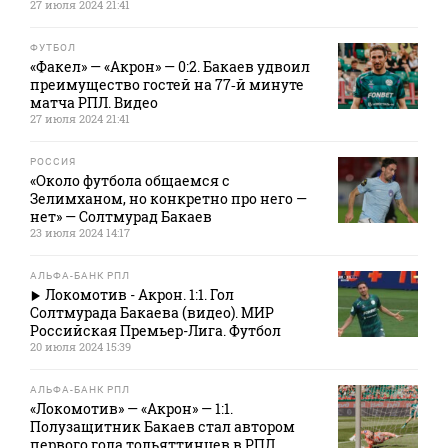
27 июля 2024 21:41
ФУТБОЛ
«Факел» — «Акрон» — 0:2. Бакаев удвоил
преимущество гостей на 77‑й минуте
матча РПЛ. Видео
27 июля 2024 21:41
РОССИЯ
«Около футбола общаемся с
Зелимханом, но конкретно про него —
нет» — Солтмурад Бакаев
23 июля 2024 14:17
АЛЬФА-БАНК РПЛ
Локомотив - Акрон. 1:1. Гол
Солтмурада Бакаева (видео). МИР
Российская Премьер-Лига. Футбол
20 июля 2024 15:39
АЛЬФА-БАНК РПЛ
«Локомотив» — «Акрон» — 1:1.
Полузащитник Бакаев стал автором
первого гола тольяттинцев в РПЛ.