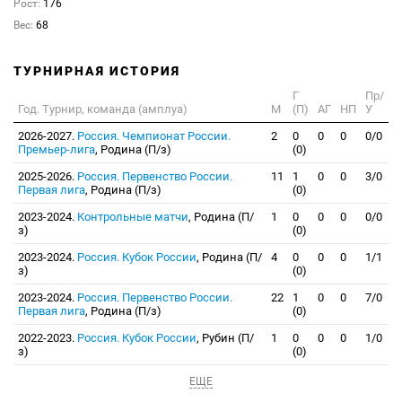
Рост:
176
Вес:
68
ТУРНИРНАЯ ИСТОРИЯ
Г
Пр/
Год. Турнир, команда (амплуа)
М
(П)
АГ
НП
У
2026-2027.
Россия. Чемпионат России.
2
0
0
0
0/0
Премьер-лига
, Родина (П/з)
(0)
2025-2026.
Россия. Первенство России.
11
1
0
0
3/0
Первая лига
, Родина (П/з)
(0)
2023-2024.
Контрольные матчи
, Родина (П/
1
0
0
0
0/0
з)
(0)
2023-2024.
Россия. Кубок России
, Родина (П/
4
0
0
0
1/1
з)
(0)
2023-2024.
Россия. Первенство России.
22
1
0
0
7/0
Первая лига
, Родина (П/з)
(0)
2022-2023.
Россия. Кубок России
, Рубин (П/
1
0
0
0
1/0
з)
(0)
ЕЩЕ