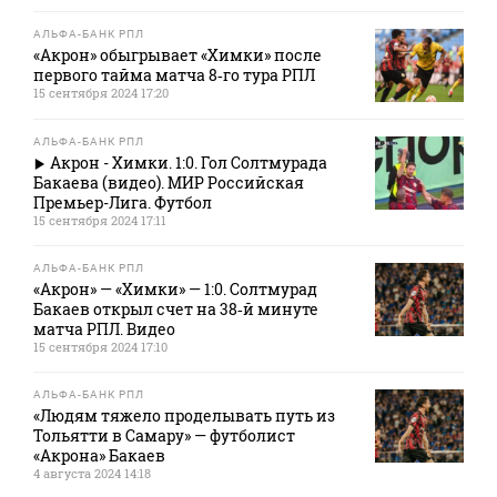
АЛЬФА-БАНК РПЛ
«Акрон» обыгрывает «Химки» после
первого тайма матча 8‑го тура РПЛ
15 сентября 2024 17:20
АЛЬФА-БАНК РПЛ
Акрон - Химки. 1:0. Гол Солтмурада
Бакаева (видео). МИР Российская
Премьер-Лига. Футбол
15 сентября 2024 17:11
АЛЬФА-БАНК РПЛ
«Акрон» — «Химки» — 1:0. Солтмурад
Бакаев открыл счет на 38‑й минуте
матча РПЛ. Видео
15 сентября 2024 17:10
АЛЬФА-БАНК РПЛ
«Людям тяжело проделывать путь из
Тольятти в Самару» — футболист
«Акрона» Бакаев
4 августа 2024 14:18