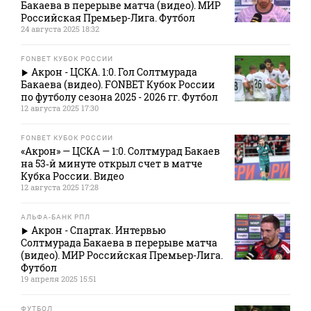
Бакаева в перерыве матча (видео). МИР
Российская Премьер-Лига. Футбол
24 августа 2025 18:32
FONBET КУБОК РОССИИ
Акрон - ЦСКА. 1:0. Гол Солтмурада
Бакаева (видео). FONBET Кубок России
по футболу сезона 2025 - 2026 гг. Футбол
12 августа 2025 17:30
FONBET КУБОК РОССИИ
«Акрон» — ЦСКА — 1:0. Солтмурад Бакаев
на 53‑й минуте открыл счет в матче
Кубка России. Видео
12 августа 2025 17:28
АЛЬФА-БАНК РПЛ
Акрон - Спартак. Интервью
Солтмурада Бакаева в перерыве матча
(видео). МИР Российская Премьер-Лига.
Футбол
19 апреля 2025 15:51
ФУТБОЛ