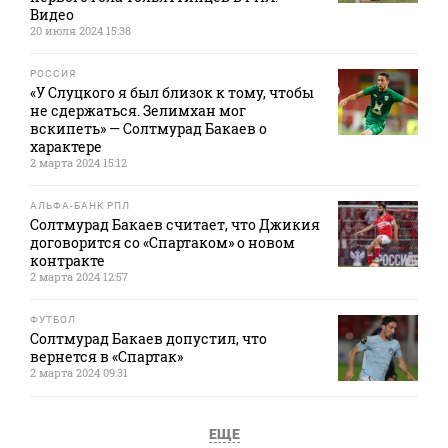
Видео
20 июля 2024 15:38
РОССИЯ
«У Слуцкого я был близок к тому, чтобы
не сдержаться. Зелимхан мог
вскипеть» — Солтмурад Бакаев о
характере
2 марта 2024 15:12
АЛЬФА-БАНК РПЛ
Солтмурад Бакаев считает, что Джикия
договорится со «Спартаком» о новом
контракте
2 марта 2024 12:57
ФУТБОЛ
Солтмурад Бакаев допустил, что
вернется в «Спартак»
2 марта 2024 09:31
ЕЩЕ