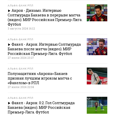
АЛЬФА-БАНК РПЛ
Акрон - Динамо. Интервью
Солтмурада Бакаева в перерыве матча
(видео). МИР Российская Премьер-Лига.
Футбол
3 августа 2024 16:12
АЛЬФА-БАНК РПЛ
Факел - Акрон. Интервью Солтмурада
Бакаева после матча (видео). МИР
Российская Премьер-Лига. Футбол
27 июля 2024 23:27
АЛЬФА-БАНК РПЛ
Полузащитник «Акрона» Бакаев
признан лучшим игроком матча с
«Факелом» в РПЛ
27 июля 2024 22:04
АЛЬФА-БАНК РПЛ
Факел - Акрон. 0:2. Гол Солтмурада
Бакаева (видео). МИР Российская
Премьер-Лига. Футбол