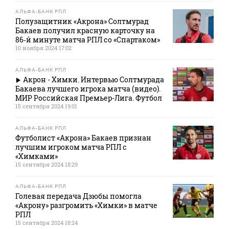
АЛЬФА-БАНК РПЛ
Полузащитник «Акрона» Солтмурад
Бакаев получил красную карточку на
86‑й минуте матча РПЛ со «Спартаком»
10 ноября 2024 17:02
АЛЬФА-БАНК РПЛ
Акрон - Химки. Интервью Солтмурада
Бакаева лучшего игрока матча (видео).
МИР Российская Премьер-Лига. Футбол
15 сентября 2024 19:01
АЛЬФА-БАНК РПЛ
Футболист «Акрона» Бакаев признан
лучшим игроком матча РПЛ с
«Химками»
15 сентября 2024 18:29
АЛЬФА-БАНК РПЛ
Голевая передача Дзюбы помогла
«Акрону» разгромить «Химки» в матче
РПЛ
15 сентября 2024 18:24