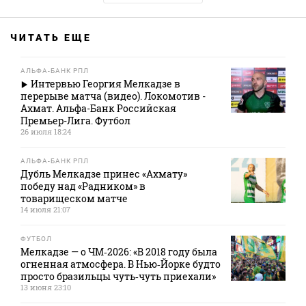
ЧИТАТЬ ЕЩЕ
АЛЬФА-БАНК РПЛ
Интервью Георгия Мелкадзе в
перерыве матча (видео). Локомотив -
Ахмат. Альфа-Банк Российская
Премьер-Лига. Футбол
26 июля 18:24
АЛЬФА-БАНК РПЛ
Дубль Мелкадзе принес «Ахмату»
победу над «Радником» в
товарищеском матче
14 июля 21:07
ФУТБОЛ
Мелкадзе — о ЧМ‑2026: «В 2018 году была
огненная атмосфера. В Нью‑Йорке будто
просто бразильцы чуть‑чуть приехали»
13 июня 23:10