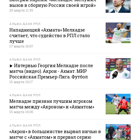
вызов в сборную России своей игрой»
20 марта 11:35
АЛЬФА-БАНК РПЛ
Нападающий «Ахмата» Мелкадзе
считает, что судейство в РПЛ стало
лучше
17 марта 16:07
АЛЬФА-БАНК РПЛ
Интервью Георгия Мелкадзе после
матча (видео). Акрон - Ахмат. МИР
Российская Премьер-Лига. Футбол
15 марта 16:17
АЛЬФА-БАНК РПЛ
Мелкадзе признан лучшим игроком
матча между «Акроном» и «Ахматом»
15 марта 16:00
АЛЬФА-БАНК РПЛ
«Акрон» в большинстве вырвал ничью в
матче с «Ахматом» и прервал серию