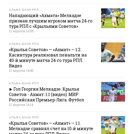
АЛЬФА-БАНК РПЛ
Нападающий «Ахмата» Мелкадзе
признан лучшим игроком матча 24‑го
тура РПЛ с «Крыльями Советов»
11 апреля 16:08
АЛЬФА-БАНК РПЛ
«Крылья Советов» — «Ахмат» — 1:2.
Касинтура реализовал пенальти на
40‑й минуте матча 24‑го тура РПЛ.
Видео
11 апреля 14:45
АЛЬФА-БАНК РПЛ
Гол Георгия Мелкадзе. Крылья
Советов - Ахмат. 1:1 (видео). МИР
Российская Премьер-Лига. Футбол
11 апреля 14:14
АЛЬФА-БАНК РПЛ
«Крылья Советов» — «Ахмат» — 1:1.
Мелкадзе сравнял счет на 10‑й минуте
матча 24‑го тура РПЛ. Видео