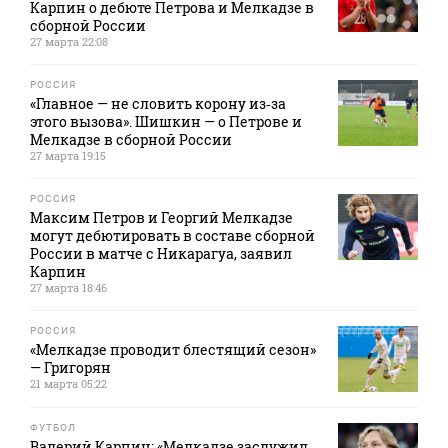
Карпин о дебюте Петрова и Мелкадзе в
сборной России
27 марта 22:08
РОССИЯ
«Главное — не словить корону из‑за
этого вызова». Шишкин — о Петрове и
Мелкадзе в сборной России
27 марта 19:15
РОССИЯ
Максим Петров и Георгий Мелкадзе
могут дебютировать в составе сборной
России в матче с Никарагуа, заявил
Карпин
27 марта 18:46
РОССИЯ
«Мелкадзе проводит блестящий сезон»
— Григорян
21 марта 05:22
ФУТБОЛ
Валерий Карпин: «Мелкадзе заслужил