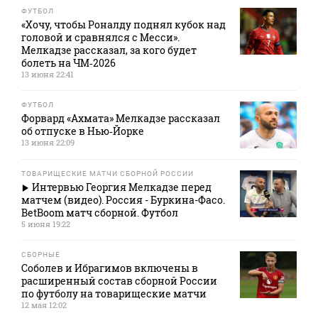
ФУТБОЛ
«Хочу, чтобы Роналду поднял кубок над
головой и сравнялся с Месси».
Мелкадзе рассказал, за кого будет
болеть на ЧМ‑2026
13 июня 22:41
ФУТБОЛ
Форвард «Ахмата» Мелкадзе рассказал
об отпуске в Нью‑Йорке
13 июня 22:09
ТОВАРИЩЕСКИЕ МАТЧИ СБОРНОЙ РОССИИ
Интервью Георгия Мелкадзе перед
матчем (видео). Россия - Буркина-Фасо.
BetBoom матч сборной. Футбол
5 июня 19:22
СБОРНЫЕ
Соболев и Ибрагимов включены в
расширенный состав сборной России
по футболу на товарищеские матчи
12 мая 12:02