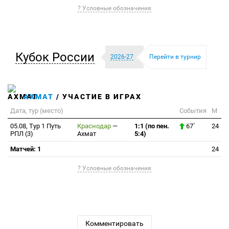
? Условные обозначения
Кубок России
2026-27
Перейти в турнир
АХМАТ
/ УЧАСТИЕ В ИГРАХ
Дата, тур (место)
События
М
05.08, Тур 1 Путь
Краснодар
—
1:1 (по пен.
67`
24
РПЛ (3)
Ахмат
5:4)
Матчей: 1
24
? Условные обозначения
Комментировать