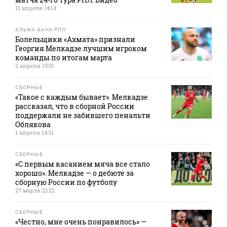
11 апреля 14:14
АЛЬФА-БАНК РПЛ
Болельщики «Ахмата» признали
Георгия Мелкадзе лучшим игроком
команды по итогам марта
2 апреля 19:01
СБОРНЫЕ
«Такое с каждым бывает». Мелкадзе
рассказал, что в сборной России
поддержали не забившего пенальти
Облякова
1 апреля 14:31
СБОРНЫЕ
«С первым касанием мяча все стало
хорошо». Мелкадзе — о дебюте за
сборную России по футболу
27 марта 22:22
СБОРНЫЕ
«Честно, мне очень понравилось» —