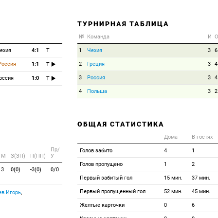
ТУРНИРНАЯ ТАБЛИЦА
№
Команда
И
ехия
4:1
T
1
Чехия
3
6
Россия
1:1
2
Греция
3
4
T
3
Россия
3
4
оссия
1:0
T
4
Польша
3
2
ОБЩАЯ СТАТИСТИКА
Дома
В гостях
Пр/
Голов забито
4
1
M
З(ЗП)
П(ПП)
У
Голов пропущено
1
2
3
0(0)
-3(0)
0/0
Первый забитый гол
15 мин.
37 мин.
Первый пропущенный гол
52 мин.
45 мин.
в Игорь
,
Желтые карточки
0
6