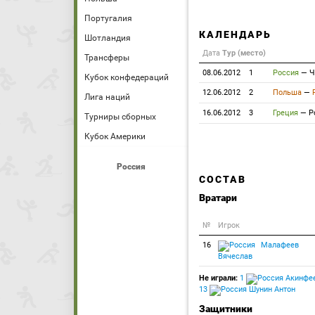
Португалия
КАЛЕНДАРЬ
Шотландия
Дата
Тур (место)
Трансферы
08.06.2012
1
Россия
—
Ч
Кубок конфедераций
12.06.2012
2
Польша
—
Лига наций
16.06.2012
3
Греция
—
Р
Турниры сборных
Кубок Америки
Россия
СОСТАВ
Вратари
№
Игрок
16
Малафеев
Вячеслав
Не играли:
1
Акинфее
13
Шунин Антон
Защитники