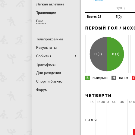
Легкая атлетика
З(ЗП)
Трансляции
Всего: 23
5(0)
Еще...
ПЕРВЫЙ ГОЛ / ИС
Телепрограмма
Результаты
Н (1)
В (1)
События
Трансферы
Дни рождения
В
- выигрыш
Н
- ничья
Спорт и бизнес
Форум
ЧЕТВЕРТИ
1-15'
16-30'
31-44'
45'
46-6
ГОЛЫ