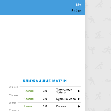
Войти
БЛИЖАЙШИЕ МАТЧИ
09 июня
Тринидад и
Россия
3:0
Тобаго
05 июня
Россия
3:0
Буркина-Фасо
28 мая
Египет
1:0
Россия
31 марта