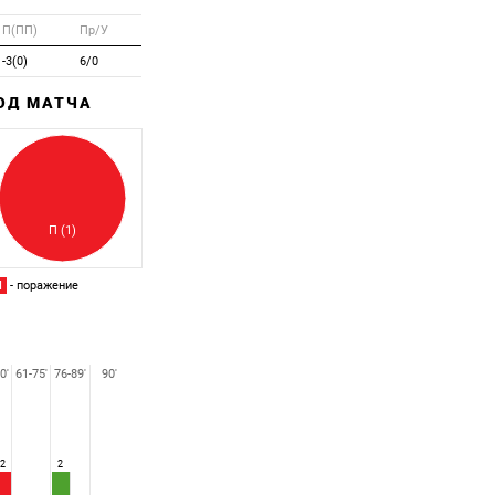
П(ПП)
Пр/У
-3(0)
6/0
ХОД МАТЧА
Забитый
Пропущенный
П (1)
П
- поражение
0'
61-75'
76-89'
90'
2
2