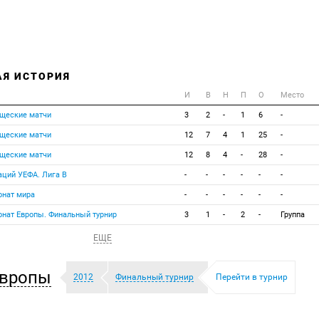
АЯ ИСТОРИЯ
И
В
Н
П
О
Место
щеские матчи
3
2
-
1
6
-
щеские матчи
12
7
4
1
25
-
щеские матчи
12
8
4
-
28
-
аций УЕФА. Лига B
-
-
-
-
-
-
нат мира
-
-
-
-
-
-
нат Европы. Финальный турнир
3
1
-
2
-
Группа
ЕЩЕ
Европы
2012
Финальный турнир
Перейти в турнир