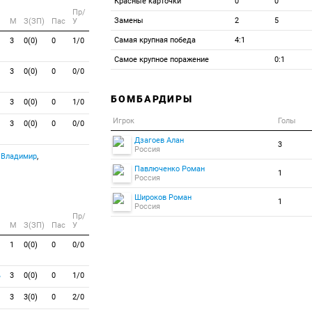
Красные карточки
0
0
Пр/
Замены
2
5
M
З(ЗП)
Пас
У
Самая крупная победа
4:1
3
0(0)
0
1/0
Самое крупное поражение
0:1
3
0(0)
0
0/0
БОМБАРДИРЫ
3
0(0)
0
1/0
Игрок
Голы
3
0(0)
0
0/0
Дзагоев Алан
3
Россия
 Владимир
,
Павлюченко Роман
1
Россия
Широков Роман
1
Россия
Пр/
M
З(ЗП)
Пас
У
1
0(0)
0
0/0
ь
3
0(0)
0
1/0
3
3(0)
0
2/0