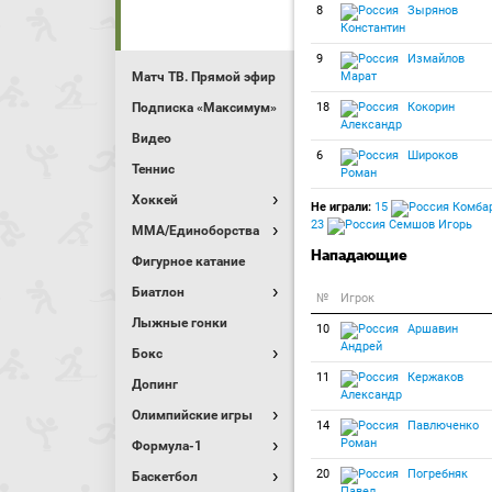
8
Зырянов
Константин
9
Измайлов
Матч ТВ. Прямой эфир
Марат
Подписка «Максимум»
18
Кокорин
Александр
Видео
6
Широков
Теннис
Роман
Хоккей
Не играли:
15
Комбар
23
Семшов Игорь
MMA/Единоборства
Нападающие
Фигурное катание
Биатлон
№
Игрок
Лыжные гонки
10
Аршавин
Андрей
Бокс
11
Кержаков
Допинг
Александр
Олимпийские игры
14
Павлюченко
Роман
Формула-1
20
Погребняк
Баскетбол
Павел