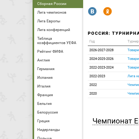
Сборная России
R
Y
Лига чемпионов
Лига Европы
Лига конференций
РОССИЯ: ТУРНИРН
Таблица
Год
Турнир
коэффициентов УЕФА
2026-2027-2028
Товари
Рейтинг ФИФА
2024-2025-2026
Товари
Англия
2022-2023-2024
Товари
Германия
2022-2023
Лига н
Испания
2022
Чемпио
Италия
2020
Чемпио
Франция
Бельгия
Белоруссия
Чемпионат 
Греция
Нидерланды
Польша