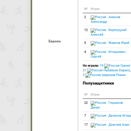
№
Игрок
2
Анюков
Александр
12
Березуцкий
Алексей
Европа
5
Жирков Юрий
4
Игнашевич
Сергей
Не играли:
19
Гранат
21
Набабкин Кирилл
,
3
Шаронов Роман
Полузащитники
№
Игрок
22
Глушаков
Денис
7
Денисов Игор
17
Дзагоев Алан