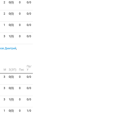
2
0(0)
0
0/0
2
0(0)
0
0/0
1
0(0)
0
0/0
3
1(0)
0
0/0
ов Дмитрий
,
Пр/
M
З(ЗП)
Пас
У
3
0(0)
0
0/0
3
0(0)
0
0/0
3
1(0)
0
0/0
1
0(0)
0
1/0