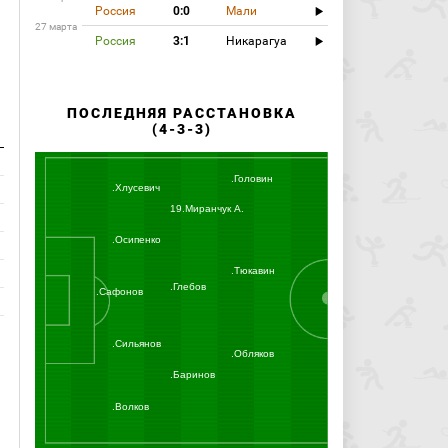
Россия
0:0
Мали
27 марта
Россия
3:1
Никарагуа
ПОСЛЕДНЯЯ РАССТАНОВКА
(4-3-3)
.Головин
.Хлусевич
19.Миранчук А.
.Осипенко
.Тюкавин
.Глебов
.Сафонов
.Сильянов
.Обляков
.Баринов
.Волков