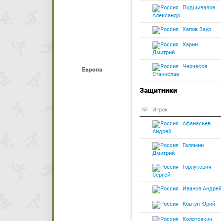
Подшивалов
Александр
Хапов Заур
Харин
Дмитрий
Черчесов
Европа
Станислав
Защитники
№
Игрок
Афанасьев
Андрей
Галямин
Дмитрий
Горлукович
Сергей
Иванов Андре
Ковтун Юрий
Колотовкин