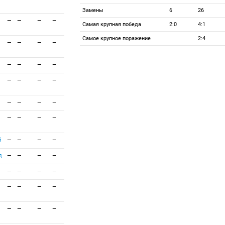
Замены
6
26
—
—
—
—
Самая крупная победа
2:0
4:1
Самое крупное поражение
2:4
—
—
—
—
—
—
—
—
—
—
—
—
—
—
—
—
—
—
—
—
й
—
—
—
—
д
—
—
—
—
—
—
—
—
—
—
—
—
—
—
—
—