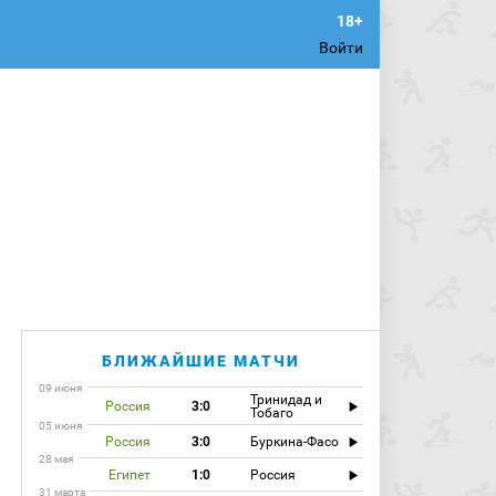
Войти
БЛИЖАЙШИЕ МАТЧИ
09 июня
Тринидад и
Россия
3:0
Тобаго
05 июня
Россия
3:0
Буркина-Фасо
28 мая
Египет
1:0
Россия
31 марта