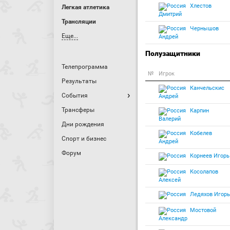
Хлестов
Легкая атлетика
Дмитрий
Трансляции
Чернышов
Еще...
Андрей
Полузащитники
Телепрограмма
№
Игрок
Результаты
Канчельскис
События
Андрей
Трансферы
Карпин
Валерий
Дни рождения
Кобелев
Спорт и бизнес
Андрей
Форум
Корнеев Игорь
Косолапов
Алексей
Ледяхов Игорь
Мостовой
Александр