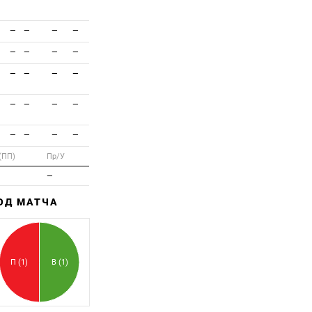
—
—
—
—
—
—
—
—
—
—
—
—
—
—
—
—
—
—
—
—
(ПП)
Пр/У
—
ХОД МАТЧА
Забитый
Пропущенный
П (1)
В (1)