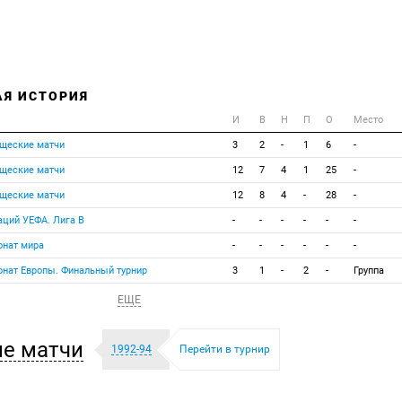
АЯ ИСТОРИЯ
И
В
Н
П
О
Место
щеские матчи
3
2
-
1
6
-
щеские матчи
12
7
4
1
25
-
щеские матчи
12
8
4
-
28
-
аций УЕФА. Лига B
-
-
-
-
-
-
нат мира
-
-
-
-
-
-
нат Европы. Финальный турнир
3
1
-
2
-
Группа
ЕЩЕ
е матчи
1992-94
Перейти в турнир