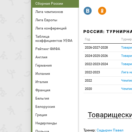
Сборная России
R
Y
Лига чемпионов
Лига Европы
Лига конференций
РОССИЯ: ТУРНИРН
Таблица
Год
Турнир
коэффициентов УЕФА
2026-2027-2028
Товари
Рейтинг ФИФА
2024-2025-2026
Товари
Англия
2022-2023-2024
Товари
Германия
2022-2023
Лига н
Испания
2022
Чемпио
Италия
2020
Чемпио
Франция
Бельгия
Белоруссия
Товарищески
Греция
Нидерланды
Тренер:
Садырин Павел
Польша