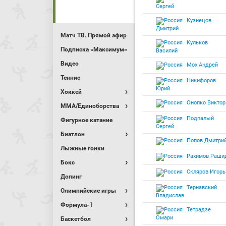
Сергей
Кузнецов
Дмитрий
Матч ТВ. Прямой эфир
Кульков
Подписка «Максимум»
Василий
Видео
Мох Андрей
Теннис
Никифоров
Юрий
Хоккей
Онопко Виктор
MMA/Единоборства
Подпалый
Фигурное катание
Сергей
Биатлон
Попов Дмитри
Лыжные гонки
Рахимов Раши
Бокс
Скляров Игорь
Допинг
Тернавский
Олимпийские игры
Владислав
Формула-1
Тетрадзе
Омари
Баскетбол