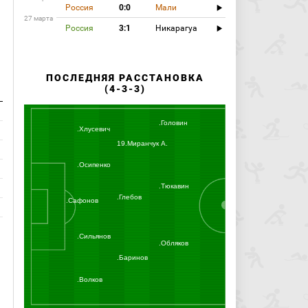
Россия
0:0
Мали
27 марта
Россия
3:1
Никарагуа
ПОСЛЕДНЯЯ РАССТАНОВКА
(4-3-3)
.Головин
.Хлусевич
19.Миранчук А.
.Осипенко
.Тюкавин
.Глебов
.Сафонов
.Сильянов
.Обляков
.Баринов
.Волков