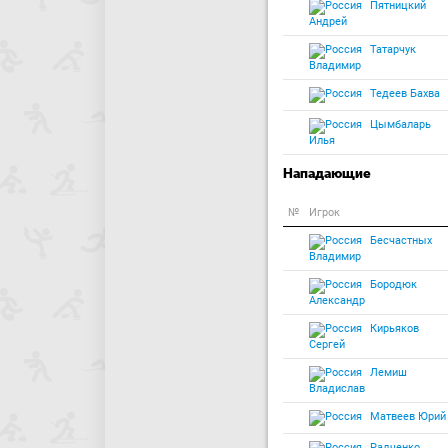
Пятницкий
Андрей
Татарчук
Владимир
Тедеев Бахва
Цымбаларь
Илья
Нападающие
№
Игрок
Бесчастных
Владимир
Бородюк
Александр
Кирьяков
Сергей
Лемиш
Владислав
Матвеев Юрий
Радченко