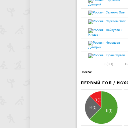
Дмитрий
Саленко Олег
Сергеев Олег
Файзуллин
Ильшат
Черышев
Дмитрий
Юран Сергей
З(ЗП)
П
Всего:
—
—
ПЕРВЫЙ ГОЛ / ИС
П (1)
Н (2)
В (5)