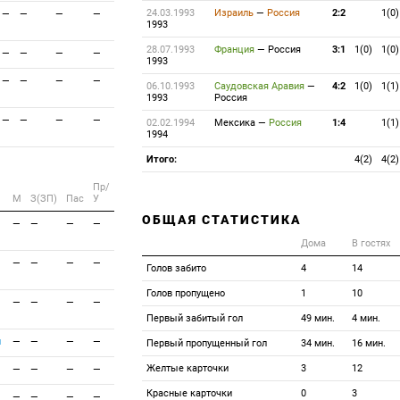
24.03.1993
Израиль
—
Россия
2:2
1(0)
—
—
—
—
1993
28.07.1993
Франция
—
Россия
3:1
1(0)
1(0)
—
—
—
—
1993
—
—
—
—
06.10.1993
Саудовская Аравия
—
4:2
1(0)
1(1)
1993
Россия
—
—
—
—
02.02.1994
Мексика
—
Россия
1:4
1(1)
1994
Итого:
4(2)
4(2)
Пр/
M
З(ЗП)
Пас
У
ОБЩАЯ СТАТИСТИКА
—
—
—
—
Дома
В гостях
—
—
—
—
Голов забито
4
14
Голов пропущено
1
10
—
—
—
—
Первый забитый гол
49 мин.
4 мин.
й
—
—
—
—
Первый пропущенный гол
34 мин.
16 мин.
Желтые карточки
3
12
—
—
—
—
Красные карточки
0
3
—
—
—
—