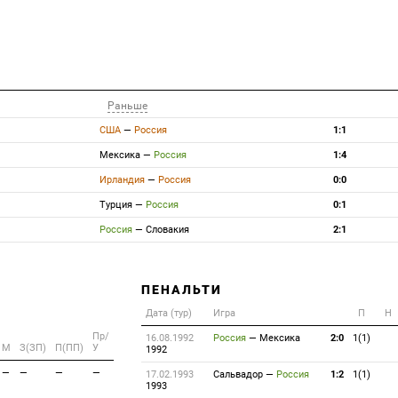
Раньше
США
—
Россия
1:1
Мексика
—
Россия
1:4
Ирландия
—
Россия
0:0
Турция
—
Россия
0:1
Россия
—
Словакия
2:1
ПЕНАЛЬТИ
Дата (тур)
Игра
П
Н
Пр/
16.08.1992
Россия
—
Мексика
2:0
1(1)
M
З(ЗП)
П(ПП)
У
1992
—
—
—
—
17.02.1993
Сальвадор
—
Россия
1:2
1(1)
1993