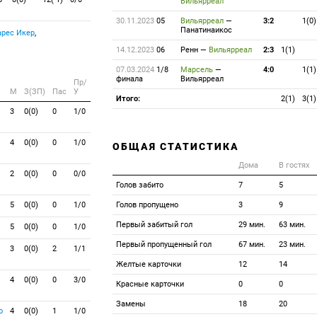
Вильярреал
30.11.2023
05
Вильярреал
—
3:2
1(0)
Панатинаикос
рес Икер
,
14.12.2023
06
Ренн
—
Вильярреал
2:3
1(1)
07.03.2024
1/8
Марсель
—
4:0
1(1)
финала
Вильярреал
Пр/
M
З(ЗП)
Пас
У
Итого:
2(1)
3(1)
3
0(0)
0
1/0
4
0(0)
0
1/0
ОБЩАЯ СТАТИСТИКА
Дома
В гостях
2
0(0)
0
0/0
Голов забито
7
5
5
0(0)
0
1/0
Голов пропущено
3
9
Первый забитый гол
29 мин.
63 мин.
5
0(0)
0
1/0
Первый пропущенный гол
67 мин.
23 мин.
3
0(0)
2
1/1
Желтые карточки
12
14
4
0(0)
0
3/0
Красные карточки
0
0
Замены
18
20
о
4
0(0)
1
1/0