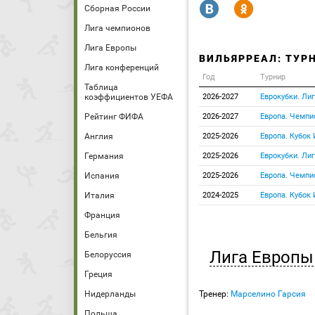
R
Y
Сборная России
Лига чемпионов
Лига Европы
ВИЛЬЯРРЕАЛ: ТУР
Лига конференций
Год
Турнир
Таблица
коэффициентов УЕФА
2026-2027
Еврокубки. Ли
Рейтинг ФИФА
2026-2027
Европа. Чемпи
Англия
2025-2026
Европа. Кубок
Германия
2025-2026
Еврокубки. Ли
Испания
2025-2026
Европа. Чемпи
Италия
2024-2025
Европа. Кубок
Франция
Бельгия
Лига Европы
Белоруссия
Греция
Нидерланды
Тренер:
Марселино Гарсия
Польша