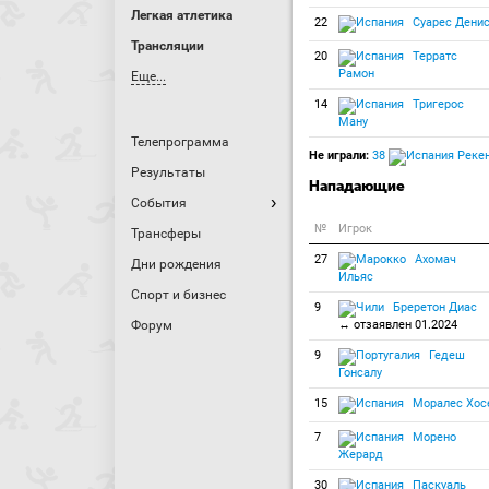
Легкая атлетика
22
Суарес Дени
Трансляции
20
Терратс
Рамон
Еще...
14
Тригерос
Ману
Телепрограмма
Не играли:
38
Рекен
Результаты
Нападающие
События
№
Игрок
Трансферы
27
Ахомач
Дни рождения
Ильяс
Спорт и бизнес
9
Бреретон Диас
Форум
↔ отзаявлен 01.2024
9
Гедеш
Гонсалу
15
Моралес Хос
7
Морено
Жерард
30
Паскуаль