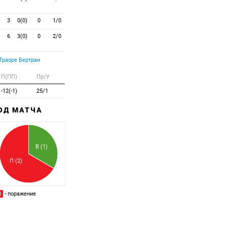
3
0(0)
0
1/0
6
3(0)
0
2/0
Траоре Бертран
П(ПП)
Пр/У
-12(-1)
25/1
ХОД МАТЧА
Забитый
Пропущенный
В (1)
П (2)
П
- поражение