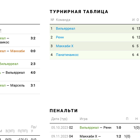
ТУРНИРНАЯ ТАБЛИЦА
№
Команда
И
О
1
Вильярреал
6
1
е
2
Ренн
6
1
еал
—
3:2
аикос
3
Маккаби Х
6
5
еал
—
Маккаби
0:0
4
Панатинаикос
6
4
Вильярреал
2:3
ь
—
Вильярреал
4:0
еал
—
Марсель
3:1
ПЕНАЛЬТИ
Дата (тур)
Игра
П
Н
Пр/
05.10.2023
02
Вильярреал
—
Ренн
1:0
1(0)
M
З(ЗП)
П(ПП)
У
09.11.2023
04
Маккаби Х
—
1:2
1(0)
8
0(0)
-12(-1)
0/0