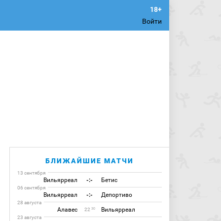
Войти
БЛИЖАЙШИЕ МАТЧИ
13 сентября
Вильярреал
-:-
Бетис
06 сентября
Вильярреал
-:-
Депортиво
28 августа
Алавес
Вильярреал
30
22
23 августа