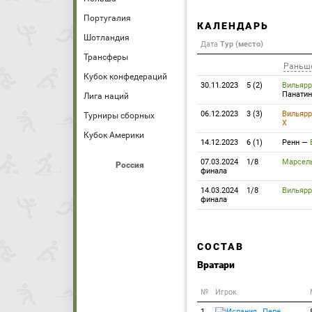
Португалия
КАЛЕНДАРЬ
Шотландия
Дата
Тур (место)
Трансферы
Раньш
Кубок конфедераций
30.11.2023
5 (2)
Вильярр
Панатин
Лига наций
06.12.2023
3 (3)
Вильярр
Турниры сборных
Х
Кубок Америки
14.12.2023
6 (1)
Ренн
—
07.03.2024
1/8
Марсел
Россия
финала
14.03.2024
1/8
Вильярр
финала
СОСТАВ
Вратари
№
Игрок
1
Пепе