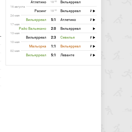
Атлетико
Вильярреал
00
18
16 августа
Расинг
Вильярреал
00
18
24 мая
Вильярреал
5:1
Атлетико
17 мая
Райо Вальекано
2:0
Вильярреал
13 мая
Вильярреал
2:3
Севилья
10 мая
Мальорка
1:1
Вильярреал
02 мая
Вильярреал
5:1
Леванте