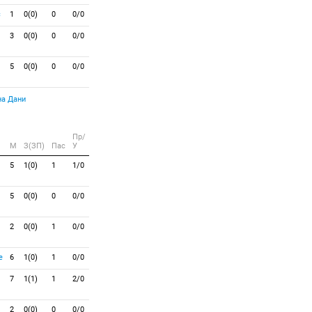
с
1
0(0)
0
0/0
3
0(0)
0
0/0
5
0(0)
0
0/0
а Дани
Пр/
M
З(ЗП)
Пас
У
5
1(0)
1
1/0
5
0(0)
0
0/0
2
0(0)
1
0/0
е
6
1(0)
1
0/0
7
1(1)
1
2/0
2
0(0)
0
0/0