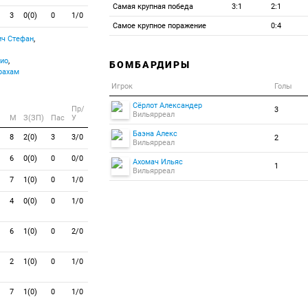
Самая крупная победа
3:1
2:1
3
0(0)
0
1/0
Самое крупное поражение
0:4
ч Стефан
,
ио
,
БОМБАРДИРЫ
рахам
Игрок
Голы
Сёрлот Александер
Пр/
3
Вильярреал
M
З(ЗП)
Пас
У
Баэна Алекс
8
2(0)
3
3/0
2
Вильярреал
6
0(0)
0
0/0
Ахомач Ильяс
1
Вильярреал
7
1(0)
0
1/0
4
0(0)
0
1/0
6
1(0)
0
2/0
2
1(0)
0
1/0
7
1(0)
0
1/0