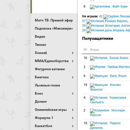
8
Фойт Хуан
Не играли:
42
Лекови
Матч ТВ. Прямой эфир
37
Ромеро Карлос
,
39
Эспигарес Антон
Подписка «Максимум»
29
дель Мораль Аб
Видео
Полузащитники
Теннис
№
Игрок
Хоккей
16
Баэна Алекс
MMA/Единоборства
2
Габбиа Маттео
Фигурное катание
6
Капу Этьен
Биатлон
19
Коклен
Лыжные гонки
Франсис
Бокс
4
Комесанья
Допинг
Сантьяго
Олимпийские игры
2
Москера
Йерсон
Формула-1
10
Парехо
Баскетбол
Даниэль