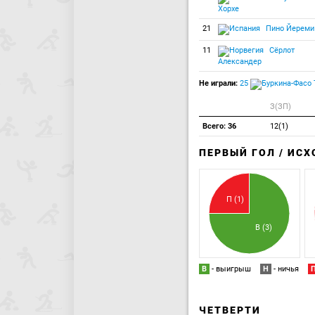
Хорхе
21
Пино Йереми
11
Сёрлот
Александер
Не играли:
25
З(ЗП)
Всего: 36
12(1)
ПЕРВЫЙ ГОЛ / ИС
П (1)
В (3)
В
- выигрыш
Н
- ничья
ЧЕТВЕРТИ