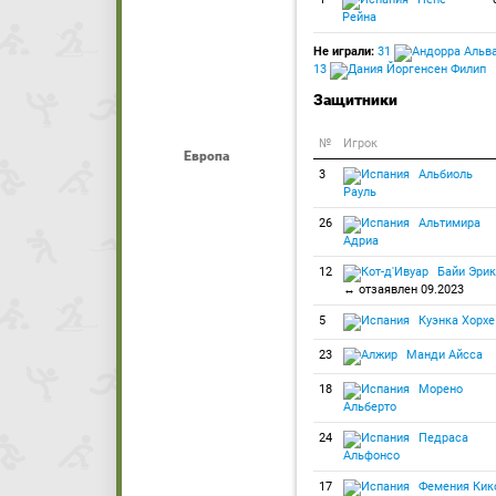
Рейна
Не играли:
31
Альва
13
Йоргенсен Филип
Защитники
№
Игрок
Европа
3
Альбиоль
Рауль
26
Альтимира
Адриа
12
Байи Эрик
↔ отзаявлен 09.2023
5
Куэнка Хорхе
23
Манди Айсса
18
Морено
Альберто
24
Педраса
Альфонсо
17
Фемения Кик