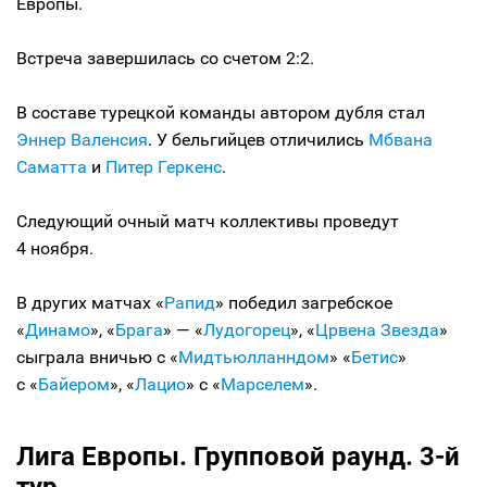
Европы.
Встреча завершилась со счетом 2:2.
В составе турецкой команды автором дубля стал
Эннер Валенсия
. У бельгийцев отличились
Мбвана
Саматта
и
Питер Геркенс
.
Следующий очный матч коллективы проведут
4 ноября.
В других матчах «
Рапид
» победил загребское
«
Динамо
», «
Брага
» — «
Лудогорец
», «
Црвена Звезда
»
сыграла вничью с «
Мидтьюлланн
дом
» «
Бетис
»
с «
Байером
», «
Лацио
» с «
Марселем
».
Лига Европы. Групповой раунд. 3-й