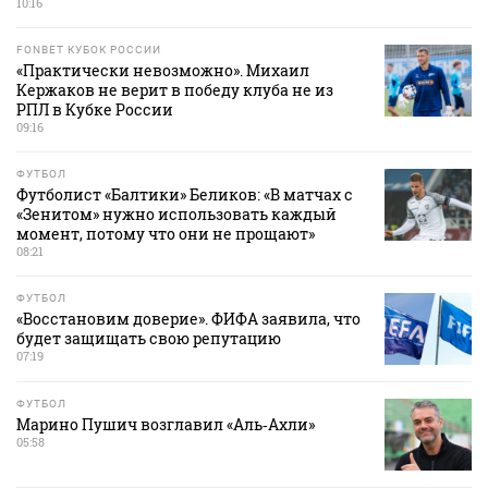
10:16
FONBET КУБОК РОССИИ
«Практически невозможно». Михаил
Кержаков не верит в победу клуба не из
РПЛ в Кубке России
09:16
ФУТБОЛ
Футболист «Балтики» Беликов: «В матчах с
«Зенитом» нужно использовать каждый
момент, потому что они не прощают»
08:21
ФУТБОЛ
«Восстановим доверие». ФИФА заявила, что
будет защищать свою репутацию
07:19
ФУТБОЛ
Марино Пушич возглавил «Аль‑Ахли»
05:58