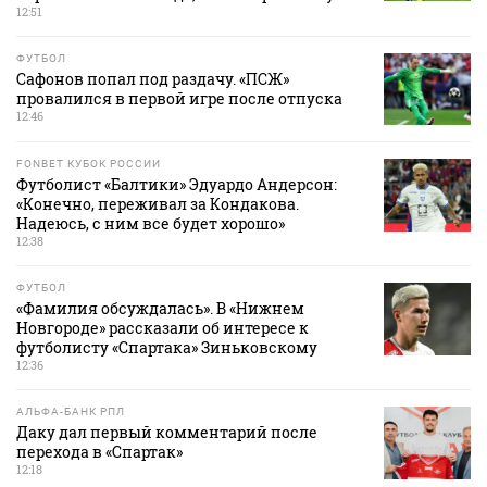
12:51
ФУТБОЛ
Сафонов попал под раздачу. «ПСЖ»
провалился в первой игре после отпуска
12:46
FONBET КУБОК РОССИИ
Футболист «Балтики» Эдуардо Андерсон:
«Конечно, переживал за Кондакова.
Надеюсь, с ним все будет хорошо»
12:38
ФУТБОЛ
«Фамилия обсуждалась». В «Нижнем
Новгороде» рассказали об интересе к
футболисту «Спартака» Зиньковскому
12:36
АЛЬФА-БАНК РПЛ
Даку дал первый комментарий после
перехода в «Спартак»
12:18