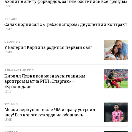
входит в элиту форвардов, за ним охотились все гранды»
15:51
ТУРЦИЯ
Салах подписал с «Трабзонспором» двухлетний контракт
15:47
СБОРНЫЕ
У Валерия Карпина родился первый сын
15:43
АЛЬФА-БАНК РПЛ
Кирилл Левников назначен главным
арбитром матча РПЛ «Спартак» —
«Краснодар»
15:15
ФУТБОЛ
Месси вернулся после ЧМ и сразу устроил
шоу! Без нового рекорда не обошлось
15:05