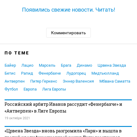
Появились свежие новости. Читать!
Комментировать
ПО ТЕМЕ
Байер
Лацио
Марсель
Брага
Динамо
Црвена Звезда
Бетис
Рапид
Фенербахче
Лудогорец
Мидтьюлланд
Антверпен
Питер Геркенс
Эннер Валенсия
Мбвана Саматта
Футбол
Европа
Лига Европы
Российский арбитр Иванов рассудит «Фенербахче» и
«Антверпен» в Лиге Европы
19 октября 2021
«Црвена Звезда» вновь разгромила «Ларн» и вышла в