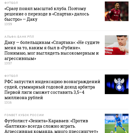
ФУТБОЛ
«Сразу понял масштаб клуба. Поэтому
решение о переходе в «Спартак» далось
быстро» — Даку
13:59
АЛЬФА-БАНК РПЛ
Даку — болельщикам «Спартака»: «Не судите
меня за то, каким я был в «Рубине».
Понимаю, мог выглядеть высокомерным и
агрессивным»
13:57
ФУТБОЛ
РФС запустил индексацию вознаграждений
судей, суммарный годовой доход арбитра
Первой лиги сможет составить 3,5–4
миллиона рублей
13:16
FONBET КУБОК РОССИИ
Футболист «Зенита» Караваев: «Против
«Балтики» всегда сложно играть.
Агрессивная команда, много прессингует»