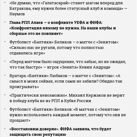
«Не думаю, что «Галатасарай» станет шагом вперед для
Батракова, ему нужен более статусный клуб и команда» —
Наумов
Глава РПЛ Алаев — о конфликте УЕФА и ФИФА:
«Конфронтация никому не нужна. На наши клубы и
сборные это не повлияет»
Футболист «Балтики» Беликов — о матче с «Зенитом»:
«Сильно нас не ругали, потому что полностью
отдавались игре»
«Перед матчем было ощущение, что забью, но не ожидал,
что так быстро» — игрок «Зенита» Кевин Андраде
Вратарь «Балтики» Любаков — о матче с «Зенитом»: «А
смысл в моих сейвах, если сами не забили? Обидно так
проигрывать»
«Практически невозможно». Михаил Кержаков не верит
в победу клуба не из РПЛ в Кубке России
Футболист «Балтики» Беликов: «В матчах с «Зенитом»
нужно использовать каждый момент, потому что они не
прощают»
«Восстановим доверие». ФИФА заявила, что будет
защищать свою репутацию