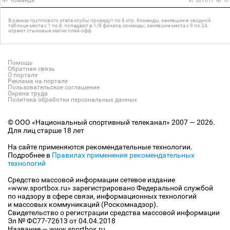
№
Команда
И
В/Н/П
М
О
В рамках группового этапа клубы проведут по 8 игр. Команды, занявшие в сводной
таблице места с 1 по 8, попадают в 1/8 финала, команды, занявшие места с 9 по 24,
играют стыковые матчи плей-офф.
Помощь
Обратная связь
О портале
Реклама на портале
Пользовательское соглашение
Охрана труда
Политика обработки персональных данных
© ООО «Национальный спортивный телеканал» 2007 — 2026.
Для лиц старше 18 лет
На сайте применяются рекомендательные технологии.
Подробнее в
Правилах применения рекомендательных
технологий
Средство массовой информации сетевое издание
«www.sportbox.ru» зарегистрировано Федеральной службой
по надзору в сфере связи, информационных технологий
и массовых коммуникаций (Роскомнадзор).
Свидетельство о регистрации средства массовой информации
Эл № ФС77-72613 от 04.04.2018
Название — www.sportbox.ru