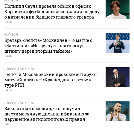
ФУТБОЛ
Полиция Сеула провела обыск в офисах
Корейской футбольной ассоциации по делу
о назначении бывшего главного тренера
14:55
ФУТБОЛ
Вратарь «Зенита» Москвичев — о матче с
«Балтикой»: «Не зря чуть подтолкнул
штангу перед вторым таймом»
14:46
АЛЬФА-БАНК РПЛ
Генич и Моссаковский прокомментируют
матч «Спартак» — «Краснодар» в третьем
туре РПЛ
14:18
АЛЬФА-БАНК РПЛ
Заболотный сообщил, что получил
шестимесячную дисквалификацию за
нарушение антидопинговых правил
14:01