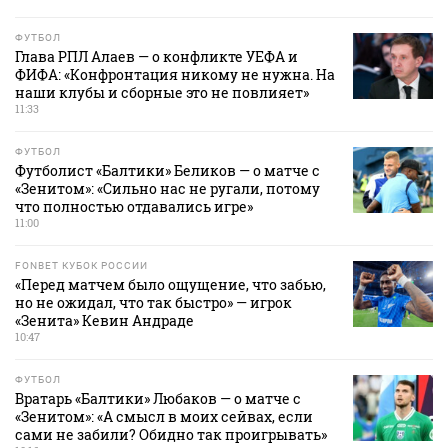
ФУТБОЛ
Глава РПЛ Алаев — о конфликте УЕФА и
ФИФА: «Конфронтация никому не нужна. На
наши клубы и сборные это не повлияет»
11:33
ФУТБОЛ
Футболист «Балтики» Беликов — о матче с
«Зенитом»: «Сильно нас не ругали, потому
что полностью отдавались игре»
11:00
FONBET КУБОК РОССИИ
«Перед матчем было ощущение, что забью,
но не ожидал, что так быстро» — игрок
«Зенита» Кевин Андраде
10:47
ФУТБОЛ
Вратарь «Балтики» Любаков — о матче с
«Зенитом»: «А смысл в моих сейвах, если
сами не забили? Обидно так проигрывать»