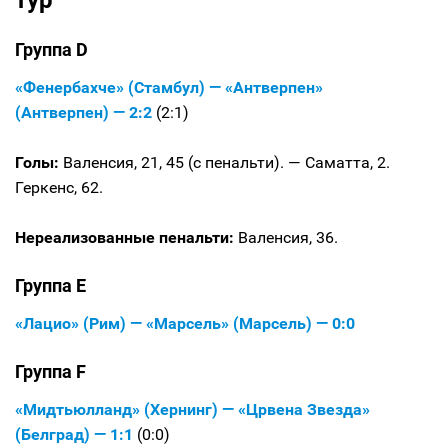
тур
Группа D
«Фенербахче» (Стамбул) — «Антверпен»
(Антверпен) — 2:2
(2:1)
Голы:
Валенсия, 21, 45 (с пенальти). — Саматта, 2.
Геркенс, 62.
Нереализованные пенальти:
Валенсия, 36.
Группа E
«Лацио» (Рим) — «Марсель» (Марсель) — 0:0
Группа F
«Мидтьюлланд» (Хернинг) — «Црвена Звезда»
(Белград) — 1:1
(0:0)