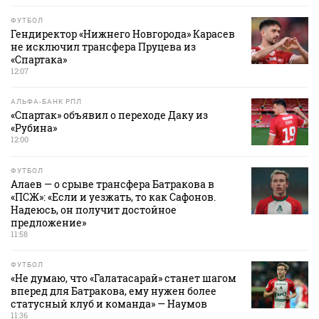
ФУТБОЛ
Гендиректор «Нижнего Новгорода» Карасев
не исключил трансфера Пруцева из
«Спартака»
12:07
АЛЬФА-БАНК РПЛ
«Спартак» объявил о переходе Даку из
«Рубина»
12:00
ФУТБОЛ
Алаев — о срыве трансфера Батракова в
«ПСЖ»: «Если и уезжать, то как Сафонов.
Надеюсь, он получит достойное
предложение»
11:58
ФУТБОЛ
«Не думаю, что «Галатасарай» станет шагом
вперед для Батракова, ему нужен более
статусный клуб и команда» — Наумов
11:36