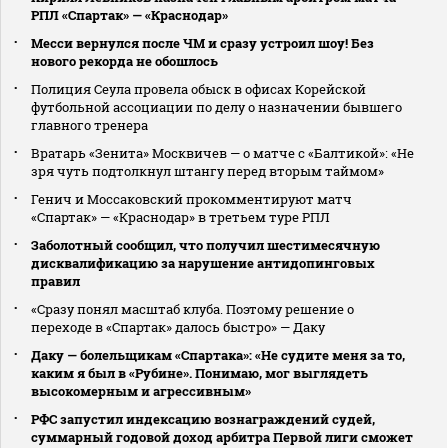
РПЛ «Спартак» — «Краснодар»
Месси вернулся после ЧМ и сразу устроил шоу! Без
нового рекорда не обошлось
Полиция Сеула провела обыск в офисах Корейской
футбольной ассоциации по делу о назначении бывшего
главного тренера
Вратарь «Зенита» Москвичев — о матче с «Балтикой»: «Не
зря чуть подтолкнул штангу перед вторым таймом»
Генич и Моссаковский прокомментируют матч
«Спартак» — «Краснодар» в третьем туре РПЛ
Заболотный сообщил, что получил шестимесячную
дисквалификацию за нарушение антидопинговых
правил
«Сразу понял масштаб клуба. Поэтому решение о
переходе в «Спартак» далось быстро» — Даку
Даку — болельщикам «Спартака»: «Не судите меня за то,
каким я был в «Рубине». Понимаю, мог выглядеть
высокомерным и агрессивным»
РФС запустил индексацию вознаграждений судей,
суммарный годовой доход арбитра Первой лиги сможет