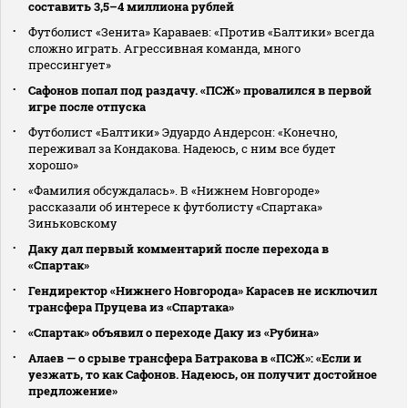
составить 3,5–4 миллиона рублей
Футболист «Зенита» Караваев: «Против «Балтики» всегда
сложно играть. Агрессивная команда, много
прессингует»
Сафонов попал под раздачу. «ПСЖ» провалился в первой
игре после отпуска
Футболист «Балтики» Эдуардо Андерсон: «Конечно,
переживал за Кондакова. Надеюсь, с ним все будет
хорошо»
«Фамилия обсуждалась». В «Нижнем Новгороде»
рассказали об интересе к футболисту «Спартака»
Зиньковскому
Даку дал первый комментарий после перехода в
«Спартак»
Гендиректор «Нижнего Новгорода» Карасев не исключил
трансфера Пруцева из «Спартака»
«Спартак» объявил о переходе Даку из «Рубина»
Алаев — о срыве трансфера Батракова в «ПСЖ»: «Если и
уезжать, то как Сафонов. Надеюсь, он получит достойное
предложение»