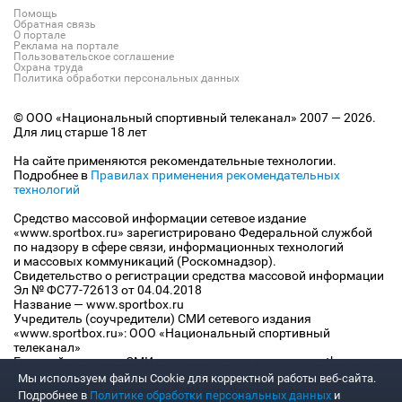
Помощь
Обратная связь
О портале
Реклама на портале
Пользовательское соглашение
Охрана труда
Политика обработки персональных данных
© ООО «Национальный спортивный телеканал» 2007 — 2026.
Для лиц старше 18 лет
На сайте применяются рекомендательные технологии.
Подробнее в
Правилах применения рекомендательных
технологий
Средство массовой информации сетевое издание
«www.sportbox.ru» зарегистрировано Федеральной службой
по надзору в сфере связи, информационных технологий
и массовых коммуникаций (Роскомнадзор).
Свидетельство о регистрации средства массовой информации
Эл № ФС77-72613 от 04.04.2018
Название — www.sportbox.ru
Учредитель (соучредители) СМИ сетевого издания
«www.sportbox.ru»: ООО «Национальный спортивный
телеканал»
Главный редактор СМИ сетевого издания «www.sportbox.ru»:
Конов В.А.
Мы используем файлы Сookie для корректной работы веб-сайта.
Номер телефона редакции СМИ сетевого издания
Подробнее в
Политике обработки персональных данных
и