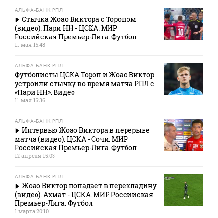
АЛЬФА-БАНК РПЛ
Стычка Жоао Виктора с Торопом
(видео). Пари НН - ЦСКА. МИР
Российская Премьер-Лига. Футбол
11 мая 16:48
АЛЬФА-БАНК РПЛ
Футболисты ЦСКА Тороп и Жоао Виктор
устроили стычку во время матча РПЛ с
«Пари НН». Видео
11 мая 16:36
АЛЬФА-БАНК РПЛ
Интервью Жоао Виктора в перерыве
матча (видео). ЦСКА - Сочи. МИР
Российская Премьер-Лига. Футбол
12 апреля 15:03
АЛЬФА-БАНК РПЛ
Жоао Виктор попадает в перекладину
(видео). Ахмат - ЦСКА. МИР Российская
Премьер-Лига. Футбол
1 марта 20:10