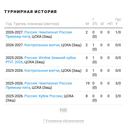
ТУРНИРНАЯ ИСТОРИЯ
Г
Пр/
Год. Турнир, команда (амплуа)
М
(П)
АГ
НП
У
2026-2027.
Россия. Чемпионат России.
2
0
0
0
1/0
Премьер-лига
, ЦСКА (Защ)
(0)
2026-2027.
Контрольные матчи
, ЦСКА (Защ)
2
1
0
0
0/0
(0)
2025-2026.
Россия. Winline Зимний кубок
3
1
0
0
0/0
РПЛ. 2026
, ЦСКА (Защ)
(0)
2025-2026.
Контрольные матчи
, ЦСКА (Защ)
3
1
0
0
0/0
(0)
2025-2026.
Россия. Чемпионат России.
19
0
0
0
3/0
Премьер-лига
, ЦСКА (Защ)
(0)
2025-2026.
Россия. Кубок России
, ЦСКА
8
0
0
0
2/0
(Защ)
(0)
ЕЩЕ
? Условные обозначения