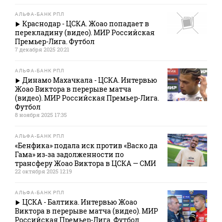
АЛЬФА-БАНК РПЛ
Краснодар - ЦСКА. Жоао попадает в
перекладину (видео). МИР Российская
Премьер-Лига. Футбол
7 декабря 2025 20:21
АЛЬФА-БАНК РПЛ
Динамо Махачкала - ЦСКА. Интервью
Жоао Виктора в перерыве матча
(видео). МИР Российская Премьер-Лига.
Футбол
8 ноября 2025 17:35
АЛЬФА-БАНК РПЛ
«Бенфика» подала иск против «Васко да
Гама» из‑за задолженности по
трансферу Жоао Виктора в ЦСКА — СМИ
22 октября 2025 12:19
АЛЬФА-БАНК РПЛ
ЦСКА - Балтика. Интервью Жоао
Виктора в перерыве матча (видео). МИР
Российская Премьер-Лига. Футбол