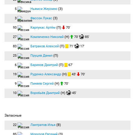
5
Ньямси Жерзино
(З)
3
Фассон Лукас
(З)
93
Карпукас Артём
(П)
70′
27
Комличенко Николай
(Н)
70′
85′
83
Батраков Алексей
(П)
71′
17′
25
Пруцев Данил
(П)
6
Баринов Дмитрий
(П)
67′
19
Руденко Александр
(Н)
43′
70′
9
Пиняев Сергей
(Н)
70′
10
Воробьёв Дмитрий
(Н)
45′
Запасные
22
Лантратов Илья
(В)
85
Морозов Евгений
(З)