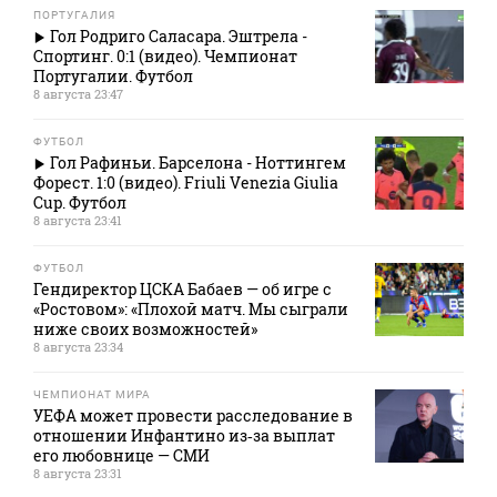
ПОРТУГАЛИЯ
Гол Родриго Саласара. Эштрела -
Спортинг. 0:1 (видео). Чемпионат
Португалии. Футбол
8 августа 23:47
ФУТБОЛ
Гол Рафиньи. Барселона - Ноттингем
Форест. 1:0 (видео). Friuli Venezia Giulia
Cup. Футбол
8 августа 23:41
ФУТБОЛ
Гендиректор ЦСКА Бабаев — об игре с
«Ростовом»: «Плохой матч. Мы сыграли
ниже своих возможностей»
8 августа 23:34
ЧЕМПИОНАТ МИРА
УЕФА может провести расследование в
отношении Инфантино из‑за выплат
его любовнице — СМИ
8 августа 23:31