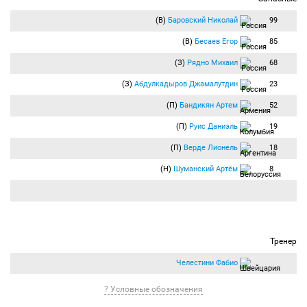
(В)
Баровский Николай
99
(В)
Бесаев Егор
85
(З)
Рядно Михаил
68
(З)
Абдулкадыров Джамалутдин
23
(П)
Бандикян Артем
52
(П)
Руис Даниэль
19
(П)
Верде Лионель
18
(Н)
Шуманский Артём
8
Тренер
Челестини Фабио
? Условные обозначения