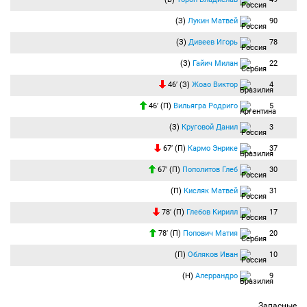
(З)
Лукин Матвей
90
(З)
Дивеев Игорь
78
(З)
Гайич Милан
22
46′ (З)
Жоао Виктор
4
46′ (П)
Вильягра Родриго
5
(З)
Круговой Данил
3
67′ (П)
Кармо Энрике
37
67′ (П)
Пополитов Глеб
30
(П)
Кисляк Матвей
31
78′ (П)
Глебов Кирилл
17
78′ (П)
Попович Матия
20
(П)
Обляков Иван
10
(Н)
Алеррандро
9
Запасные