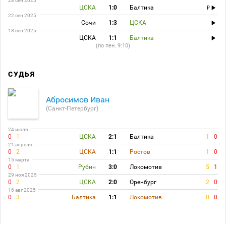
28 сен 2025
ЦСКА
1:0
Балтика
22 сен 2025
Сочи
1:3
ЦСКА
18 сен 2025
ЦСКА
1:1
Балтика
(по пен. 9:10)
СУДЬЯ
Абросимов Иван
(Санкт-Петербург)
24 июля
0
1
ЦСКА
2:1
Балтика
1
0
21 апреля
0
2
ЦСКА
1:1
Ростов
1
0
15 марта
0
1
Рубин
3:0
Локомотив
5
1
29 ноя 2025
0
2
ЦСКА
2:0
Оренбург
2
0
16 авг 2025
0
3
Балтика
1:1
Локомотив
0
0