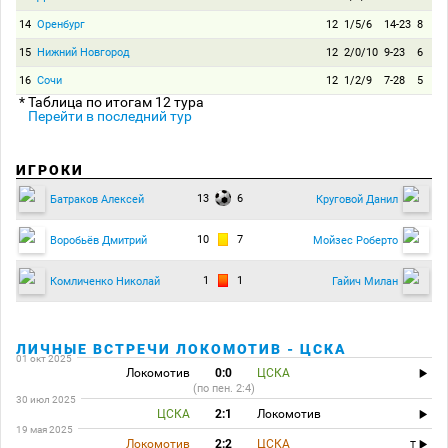
14
Оренбург
12
1/5/6
14-23
8
15
Нижний Новгород
12
2/0/10
9-23
6
16
Сочи
12
1/2/9
7-28
5
* Таблица по итогам 12 тура
Перейти в последний тур
ИГРОКИ
13
6
Батраков Алексей
Круговой Данил
10
7
Воробьёв Дмитрий
Мойзес Роберто
1
1
Комличенко Николай
Гайич Милан
ЛИЧНЫЕ ВСТРЕЧИ ЛОКОМОТИВ - ЦСКА
01 окт 2025
Локомотив
0:0
ЦСКА
(по пен. 2:4)
30 июл 2025
ЦСКА
2:1
Локомотив
19 мая 2025
Локомотив
2:2
ЦСКА
T