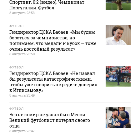
Спортинг. 0:2 (видео). Чемпионат
Португалии. Футбол
8 августа 23:53
ФУТБОЛ
Гендиректор ЦСКА Бабаев: «Мы будем
бороться за чемпионство, но
понимаем, что медали и кубок — тоже
очень достойный результат»
8 августа 23:50
ФУТБОЛ
Гендиректор ЦСКА Бабаев: «Не назвал
бы результаты катастрофическими,
чтобы уже говорить о кредите доверия
к Игдисамову»
8 августа 23:49
ФУТБОЛ
Без него мир не узнал бы о Месси.
Великий футболист потерял своего
отца
8 августа 23:47