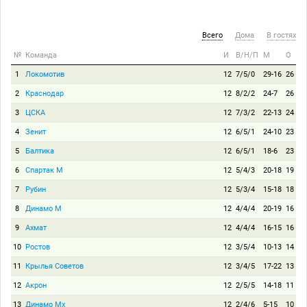
Всего
Дома
В гостях
№
Команда
И
В/Н/П
М
О
1
Локомотив
12
7/5/0
29-16
26
2
Краснодар
12
8/2/2
24-7
26
3
ЦСКА
12
7/3/2
22-13
24
4
Зенит
12
6/5/1
24-10
23
5
Балтика
12
6/5/1
18-6
23
6
Спартак М
12
5/4/3
20-18
19
7
Рубин
12
5/3/4
15-18
18
8
Динамо М
12
4/4/4
20-19
16
9
Ахмат
12
4/4/4
16-15
16
10
Ростов
12
3/5/4
10-13
14
11
Крылья Советов
12
3/4/5
17-22
13
12
Акрон
12
2/5/5
14-18
11
13
Динамо Мх
12
2/4/6
5-15
10