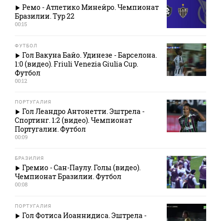
Ремо - Атлетико Минейро. Чемпионат
Бразилии. Тур 22
00:15
ФУТБОЛ
Гол Вакуна Байо. Удинезе - Барселона.
1:0 (видео). Friuli Venezia Giulia Cup.
Футбол
00:12
ПОРТУГАЛИЯ
Гол Леандро Антонетти. Эштрела -
Спортинг. 1:2 (видео). Чемпионат
Португалии. Футбол
00:09
БРАЗИЛИЯ
Гремио - Сан-Паулу. Голы (видео).
Чемпионат Бразилии. Футбол
00:08
ПОРТУГАЛИЯ
Гол Фотиса Иоаннидиса. Эштрела -