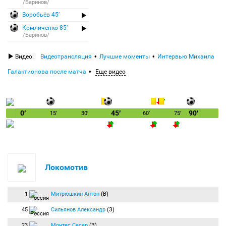
/Баринов/
Воробьёв 45′
Комличенко 85′
/Баринов/
Видео:
Видеотрансляция
Лучшие моменты
Интервью Михаила
Галактионова после матча
Еще видео
0′
45′
90′
15′
30′
60′
75′
Локомотив
1
Митрюшкин Антон
(В)
45
Сильянов Александр
(З)
23
Монтес Сесар
(З)