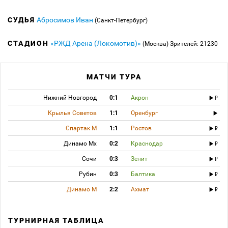
СУДЬЯ
Абросимов Иван
(Санкт-Петербург)
СТАДИОН
«РЖД Арена (Локомотив)»
(Москва)
Зрителей: 21230
МАТЧИ ТУРА
Нижний Новгород
0:1
Акрон
Крылья Советов
1:1
Оренбург
Спартак М
1:1
Ростов
Динамо Мх
0:2
Краснодар
Сочи
0:3
Зенит
Рубин
0:3
Балтика
Динамо М
2:2
Ахмат
ТУРНИРНАЯ ТАБЛИЦА