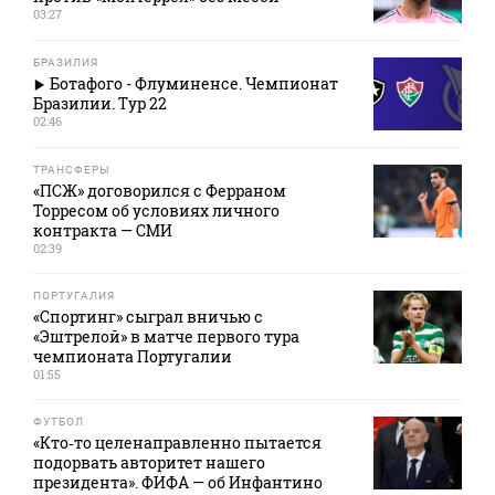
03:27
БРАЗИЛИЯ
Ботафого - Флуминенсе. Чемпионат
Бразилии. Тур 22
02:46
ТРАНСФЕРЫ
«ПСЖ» договорился с Ферраном
Торресом об условиях личного
контракта — СМИ
02:39
ПОРТУГАЛИЯ
«Спортинг» сыграл вничью с
«Эштрелой» в матче первого тура
чемпионата Португалии
01:55
ФУТБОЛ
«Кто‑то целенаправленно пытается
подорвать авторитет нашего
президента». ФИФА — об Инфантино