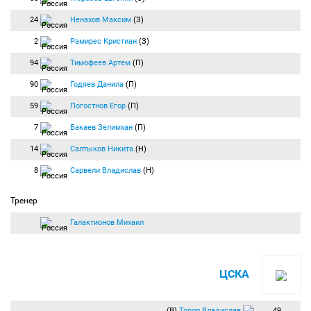
24
Ненахов Максим
(З)
2
Рамирес Кристиан
(З)
94
Тимофеев Артем
(П)
90
Годяев Данила
(П)
59
Погостнов Егор
(П)
7
Бакаев Зелимхан
(П)
14
Салтыков Никита
(Н)
8
Сарвели Владислав
(Н)
Тренер
Галактионов Михаил
ЦСКА
(В)
Тороп Владислав
49