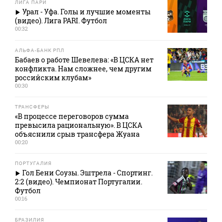
ЛИГА ПАРИ
Урал - Уфа. Голы и лучшие моменты
(видео). Лига PARI. Футбол
00:32
АЛЬФА-БАНК РПЛ
Бабаев о работе Шевелева: «В ЦСКА нет
конфликта. Нам сложнее, чем другим
российским клубам»
00:30
ТРАНСФЕРЫ
«В процессе переговоров сумма
превысила рациональную». В ЦСКА
объяснили срыв трансфера Жуана
00:20
ПОРТУГАЛИЯ
Гол Бени Соузы. Эштрела - Спортинг.
2:2 (видео). Чемпионат Португалии.
Футбол
00:16
БРАЗИЛИЯ