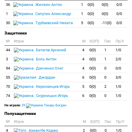
36
Жилкин Антон
1
0(0)
0(0)
0/0
1
Сапутин Александр
1
0(0)
0(0)
0/0
30
Турбаевский Никита
5
0(0)
-11(0)
0/0
Защитники
№
Игрок
M
З(ЗП)
Пас
Пр/У
44
Батагов Арсений
4
0(0)
1
1/0
3
Боль Антон
4
0(0)
1
2/0
94
Данченко Олег
4
0(0)
0
0/0
55
Джордан
6
0(0)
0
3/0
70
Кирюханцев Игорь
5
0(0)
2
1/0
74
Снурницын Игорь
6
0(0)
0
1/0
Не играли:
29
Токарь Богдан
Полузащитники
№
Игрок
M
З(ЗП)
Пас
Пр/У
4
Азиангбе Коджо
2
0(0)
0
1/0