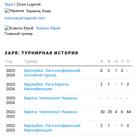
Заря
/ Zorya Lugansk
Украина, Киев
www.zarya-lugansk.com
Коваль Юрий
Главный тренер
ЗАРЯ: ТУРНИРНАЯ ИСТОРИЯ
Год
Турнир
И
В
Н
П
О
2023-
Еврокубки. Лига конференций.
6
2
1
3
-
2024
Основной турнир
2023-
Еврокубки. Лига Европы.
2
1
-
1
3
2024
Квалификация
2023-
Европа. Чемпионат Украины
-
-
-
-
-
2024
2022-
Европа. Чемпионат Украины
30
20
4
6
64
2023
2022-
Еврокубки. Лига конференций.
2
1
-
1
3
2023
Квалификация