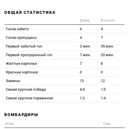
ОБЩАЯ СТАТИСТИКА
Дома
В гостях
Голов забито
6
4
Голов пропущено
4
7
Первый забитый гол
2 мин.
35 мин.
Первый пропущенный гол
7 мин.
20 мин.
Желтые карточки
7
8
Красные карточки
0
0
Замены
13
12
Самая крупная победа
4:0
1:0
Самое крупное поражение
1:3
1:4
БОМБАРДИРЫ
Игрок
Голы