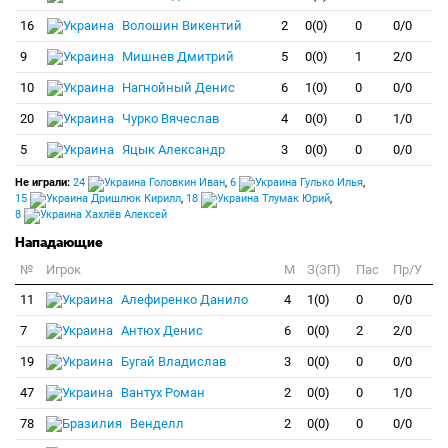
16
Волошин Викентий
2
0(0)
0
0/0
9
Мишнев Дмитрий
5
0(0)
1
2/0
10
Нагнойный Денис
6
1(0)
0
0/0
20
Чурко Вячеслав
4
0(0)
0
1/0
5
Яцык Александр
3
0(0)
0
0/0
Не играли:
24
Головкин Иван
,
6
Гулько Илья
,
15
Дришлюк Кирилл
,
18
Тлумак Юрий
,
8
Хахлёв Алексей
Нападающие
№
Игрок
M
З(ЗП)
Пас
Пр/У
11
Алефиренко Данило
4
1(0)
0
0/0
7
Антюх Денис
6
0(0)
2
2/0
19
Бугай Владислав
3
0(0)
0
0/0
47
Вантух Роман
2
0(0)
0
1/0
78
Венделл
2
0(0)
0
0/0