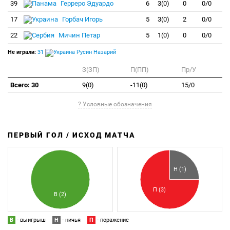
39
Герреро Эдуардо
6
3(0)
0
0/0
17
Горбач Игорь
5
3(0)
2
0/0
22
Мичин Петар
5
1(0)
0
0/0
Не играли:
31
Русин Назарий
З(ЗП)
П(ПП)
Пр/У
Всего: 30
9(0)
-11(0)
15/0
? Условные обозначения
ПЕРВЫЙ ГОЛ / ИСХОД МАТЧА
З
П
Н (1)
П (3)
В (2)
В
- выигрыш
Н
- ничья
П
- поражение