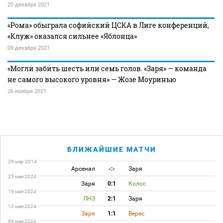
20 декабря 2021
«Рома» обыграла софийский ЦСКА в Лиге конференций,
«Клуж» оказался сильнее «Яблонца»
09 декабря 2021
«Могли забить шесть или семь голов. «Заря» — команда
не самого высокого уровня» — Жозе Моуринью
26 ноября 2021
БЛИЖАЙШИЕ МАТЧИ
29 мар 2014
Арсенал
-:-
Заря
25 мая 2024
Заря
0:1
Колос
19 мая 2024
ЛНЗ
2:1
Заря
13 мая 2024
Заря
1:1
Верес
09 мая 2024