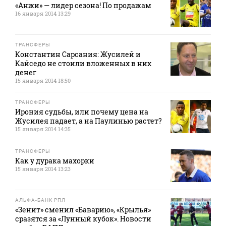
«Анжи» — лидер сезона! По продажам
16 января 2014 13:29
ТРАНСФЕРЫ
Константин Сарсания: Жусилей и
Кайседо не стоили вложенных в них
денег
15 января 2014 18:50
ТРАНСФЕРЫ
Ирония судьбы, или почему цена на
Жусилея падает, а на Паулинью растет?
15 января 2014 14:35
ТРАНСФЕРЫ
Как у дурака махорки
15 января 2014 13:23
АЛЬФА-БАНК РПЛ
«Зенит» сменил «Баварию», «Крылья»
сразятся за «Лунный кубок». Новости