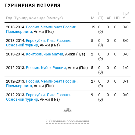
ТУРНИРНАЯ ИСТОРИЯ
Г
Пр/
Год. Турнир, команда (амплуа)
М
(П)
АГ
НП
У
2013-2014.
Россия. Чемпионат России.
19
0
0
0
0/0
Премьер-лига
, Анжи (П/з)
(0)
2013-2014.
Еврокубки. Лига Европы.
5
0
0
0
3/0
Основной турнир
, Анжи (П/з)
(0)
2013-2014.
Контрольные матчи
, Анжи (П/з)
2
0
0
0
0/0
(0)
2012-2013.
Россия. Кубок России
, Анжи (П/з)
5
0
0
0
1/0
(0)
2012-2013.
Россия. Чемпионат России.
27
0
0
0
3/1
Премьер-лига
, Анжи (П/з)
(0)
2012-2013.
Еврокубки. Лига Европы.
9
0
0
0
0/0
Основной турнир
, Анжи (П/з)
(0)
ЕЩЕ
? Условные обозначения