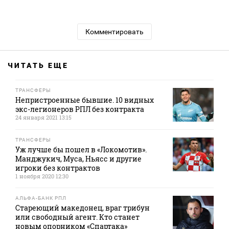
Комментировать
ЧИТАТЬ ЕЩЕ
ТРАНСФЕРЫ
Непристроенные бывшие. 10 видных
экс-легионеров РПЛ без контракта
24 января 2021 13:15
ТРАНСФЕРЫ
Уж лучше бы пошел в «Локомотив».
Манджукич, Муса, Ньясс и другие
игроки без контрактов
1 ноября 2020 12:30
АЛЬФА-БАНК РПЛ
Стареющий македонец, враг трибун
или свободный агент. Кто станет
новым опорником «Спартака»