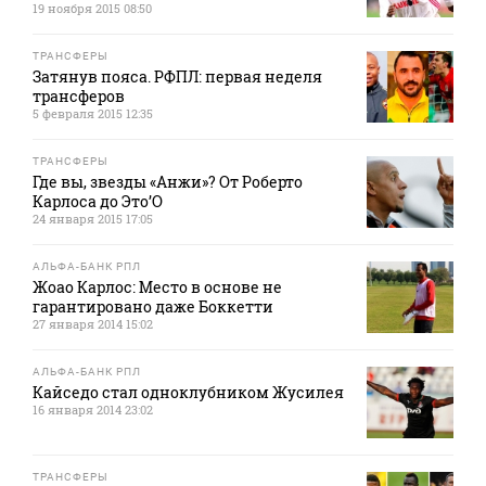
19 ноября 2015 08:50
ТРАНСФЕРЫ
Затянув пояса. РФПЛ: первая неделя
трансферов
5 февраля 2015 12:35
ТРАНСФЕРЫ
Где вы, звезды «Анжи»? От Роберто
Карлоса до Это’О
24 января 2015 17:05
АЛЬФА-БАНК РПЛ
Жоао Карлос: Место в основе не
гарантировано даже Боккетти
27 января 2014 15:02
АЛЬФА-БАНК РПЛ
Кайседо стал одноклубником Жусилея
16 января 2014 23:02
ТРАНСФЕРЫ