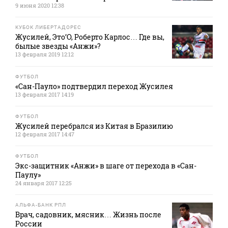
9 июня 2020 12:38
КУБОК ЛИБЕРТАДОРЕС
Жусилей, Это’О, Роберто Карлос… Где вы,
былые звезды «Анжи»?
13 февраля 2019 12:12
ФУТБОЛ
«Сан-Пауло» подтвердил переход Жусилея
13 февраля 2017 14:19
ФУТБОЛ
Жусилей перебрался из Китая в Бразилию
12 февраля 2017 14:47
ФУТБОЛ
Экс-защитник «Анжи» в шаге от перехода в «Сан-
Паулу»
24 января 2017 12:25
АЛЬФА-БАНК РПЛ
Врач, садовник, мясник… Жизнь после
России