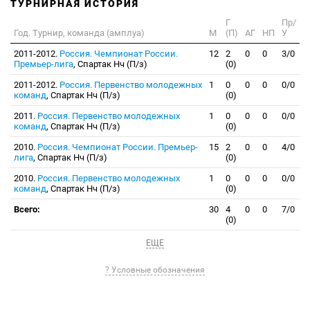
ТУРНИРНАЯ ИСТОРИЯ
Г
Пр/
Год. Турнир, команда (амплуа)
М
(П)
АГ
НП
У
2011-2012.
Россия. Чемпионат России.
12
2
0
0
3/0
Премьер-лига
, Спартак Нч (П/з)
(0)
2011-2012.
Россия. Первенство молодежных
1
0
0
0
0/0
команд
, Спартак Нч (П/з)
(0)
2011.
Россия. Первенство молодежных
1
0
0
0
0/0
команд
, Спартак Нч (П/з)
(0)
2010.
Россия. Чемпионат России. Премьер-
15
2
0
0
4/0
лига
, Спартак Нч (П/з)
(0)
2010.
Россия. Первенство молодежных
1
0
0
0
0/0
команд
, Спартак Нч (П/з)
(0)
Всего:
30
4
0
0
7/0
(0)
ЕЩЕ
? Условные обозначения