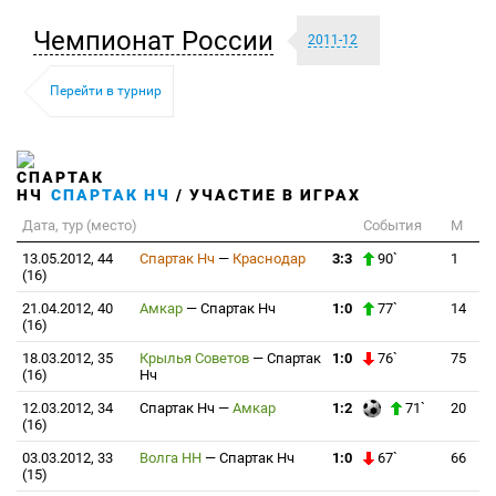
Чемпионат России
2011-12
Перейти в турнир
СПАРТАК НЧ
/ УЧАСТИЕ В ИГРАХ
Дата, тур (место)
События
М
13.05.2012, 44
Спартак Нч
—
Краснодар
3:3
90`
1
(16)
21.04.2012, 40
Амкар
—
Спартак Нч
1:0
77`
14
(16)
18.03.2012, 35
Крылья Советов
—
Спартак
1:0
76`
75
(16)
Нч
12.03.2012, 34
Спартак Нч
—
Амкар
1:2
71`
20
(16)
03.03.2012, 33
Волга НН
—
Спартак Нч
1:0
67`
66
(15)