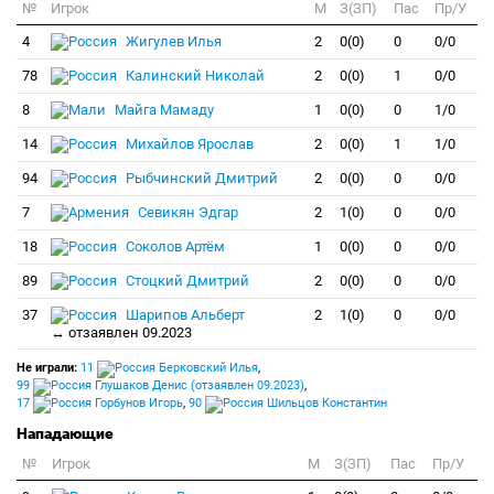
№
Игрок
M
З(ЗП)
Пас
Пр/У
4
Жигулев Илья
2
0(0)
0
0/0
78
Калинский Николай
2
0(0)
1
0/0
8
Майга Мамаду
1
0(0)
0
1/0
14
Михайлов Ярослав
2
0(0)
1
1/0
94
Рыбчинский Дмитрий
2
0(0)
0
0/0
7
Севикян Эдгар
2
1(0)
0
0/0
18
Соколов Артём
1
0(0)
0
0/0
89
Стоцкий Дмитрий
2
0(0)
0
0/0
37
Шарипов Альберт
2
1(0)
0
0/0
↔ отзаявлен 09.2023
Не играли:
11
Берковский Илья
,
99
Глушаков Денис (отзаявлен 09.2023)
,
17
Горбунов Игорь
,
90
Шильцов Константин
Нападающие
№
Игрок
M
З(ЗП)
Пас
Пр/У