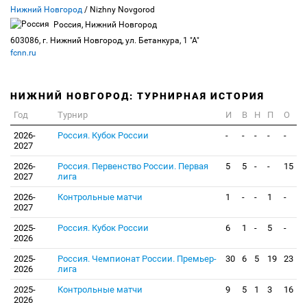
Нижний Новгород
/ Nizhny Novgorod
Россия, Нижний Новгород
603086, г. Нижний Новгород, ул. Бетанкура, 1 "А"
fcnn.ru
НИЖНИЙ НОВГОРОД: ТУРНИРНАЯ ИСТОРИЯ
Год
Турнир
И
В
Н
П
О
2026-
Россия. Кубок России
-
-
-
-
-
2027
2026-
Россия. Первенство России. Первая
5
5
-
-
15
2027
лига
2026-
Контрольные матчи
1
-
-
1
-
2027
2025-
Россия. Кубок России
6
1
-
5
-
2026
2025-
Россия. Чемпионат России. Премьер-
30
6
5
19
23
2026
лига
2025-
Контрольные матчи
9
5
1
3
16
2026