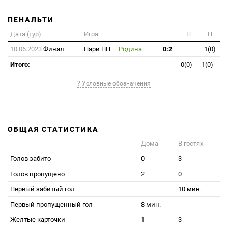
ПЕНАЛЬТИ
Дата (тур)
Игра
П
Н
10.06.2023
Финал
Пари НН
—
Родина
0:2
1(0)
Итого:
0(0)
1(0)
? Условные обозначения
ОБЩАЯ СТАТИСТИКА
Дома
В гостях
Голов забито
0
3
Голов пропущено
2
0
Первый забитый гол
10 мин.
Первый пропущенный гол
8 мин.
Желтые карточки
1
3