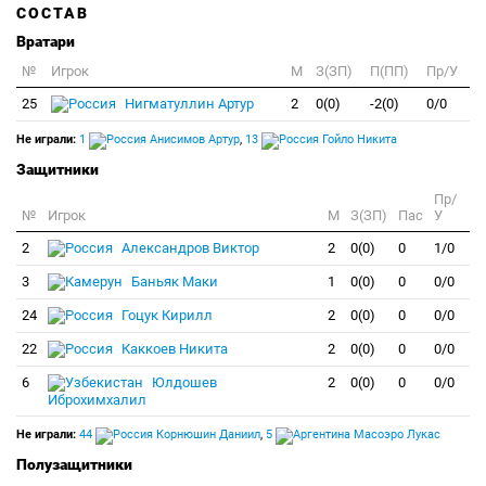
СОСТАВ
Вратари
№
Игрок
M
З(ЗП)
П(ПП)
Пр/У
25
Нигматуллин Артур
2
0(0)
-2(0)
0/0
Не играли:
1
Анисимов Артур
,
13
Гойло Никита
Защитники
Пр/
№
Игрок
M
З(ЗП)
Пас
У
2
Александров Виктор
2
0(0)
0
1/0
3
Баньяк Маки
1
0(0)
0
0/0
24
Гоцук Кирилл
2
0(0)
0
0/0
22
Каккоев Никита
2
0(0)
0
0/0
6
Юлдошев
2
0(0)
0
0/0
Иброхимхалил
Не играли:
44
Корнюшин Даниил
,
5
Масоэро Лукас
Полузащитники