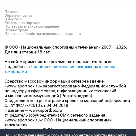
Помощь
Обратная связь
О портале
Реклама на портале
Пользовательское соглашение
Охрана труда
Политика обработки персональных данных
© ООО «Национальный спортивный телеканал» 2007 — 2026.
Для лиц старше 18 лет
На сайте применяются рекомендательные технологии.
Подробнее в
Правилах применения рекомендательных
технологий
Средство массовой информации сетевое издание
«www.sportbox.ru» зарегистрировано Федеральной службой
по надзору в сфере связи, информационных технологий
и массовых коммуникаций (Роскомнадзор).
Свидетельство о регистрации средства массовой информации
Эл № ФС77-72613 от 04.04.2018
Название — www.sportbox.ru
Учредитель (соучредители) СМИ сетевого издания
«www.sportbox.ru»: ООО «Национальный спортивный
телеканал»
Главный редактор СМИ сетевого издания «www.sportbox.ru»:
Конов В.А.
Мы используем файлы Сookie для корректной работы веб-сайта.