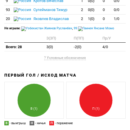
9
Кротов Вячеслав
1
0(0)
0
0/0
93
Сулейманов Тимур
2
0(0)
0
0/0
20
Яковлев Владислав
2
1(0)
0
1/0
Не играли:
Жиянов Русланбек
,
99
Янсане Момо
З(ЗП)
П(ПП)
Пр/У
Всего: 28
3(0)
-2(0)
4/0
? Условные обозначения
ПЕРВЫЙ ГОЛ / ИСХОД МАТЧА
З
П
В (1)
П (1)
В
- выигрыш
Н
- ничья
П
- поражение