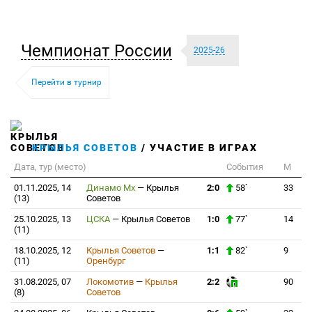
Чемпионат России
2025-26
Перейти в турнир
КРЫЛЬЯ СОВЕТОВ
/ УЧАСТИЕ В ИГРАХ
Дата, тур (место)
События
М
01.11.2025, 14
Динамо Мх
—
Крылья
2:0
58`
33
(13)
Советов
25.10.2025, 13
ЦСКА
—
Крылья Советов
1:0
77`
14
(11)
18.10.2025, 12
Крылья Советов
—
1:1
82`
9
(11)
Оренбург
31.08.2025, 07
Локомотив
—
Крылья
2:2
90
(8)
Советов