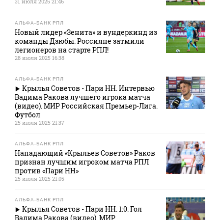
31 июля 2025 21:46
АЛЬФА-БАНК РПЛ
Новый лидер «Зенита» и вундеркинд из
команды Дзюбы. Россияне затмили
легионеров на старте РПЛ!
28 июля 2025 16:38
АЛЬФА-БАНК РПЛ
Крылья Советов - Пари НН. Интервью
Вадима Ракова лучшего игрока матча
(видео). МИР Российская Премьер-Лига.
Футбол
25 июля 2025 21:37
АЛЬФА-БАНК РПЛ
Нападающий «Крыльев Советов» Раков
признан лучшим игроком матча РПЛ
против «Пари НН»
25 июля 2025 21:05
АЛЬФА-БАНК РПЛ
Крылья Советов - Пари НН. 1:0. Гол
Вадима Ракова (видео). МИР