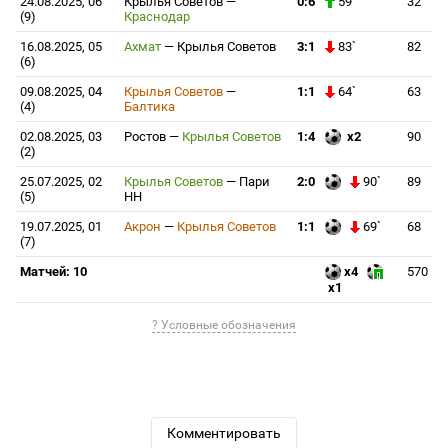
24.08.2025, 06
Крылья Советов
—
0:6
59`
32
(9)
Краснодар
16.08.2025, 05
Ахмат
—
Крылья Советов
3:1
83`
82
(6)
09.08.2025, 04
Крылья Советов
—
1:1
64`
63
(4)
Балтика
02.08.2025, 03
Ростов
—
Крылья Советов
1:4
x2
90
(2)
25.07.2025, 02
Крылья Советов
—
Пари
2:0
90`
89
(5)
НН
19.07.2025, 01
Акрон
—
Крылья Советов
1:1
69`
68
(7)
Матчей: 10
x4
570
x1
? Условные обозначения
Комментировать