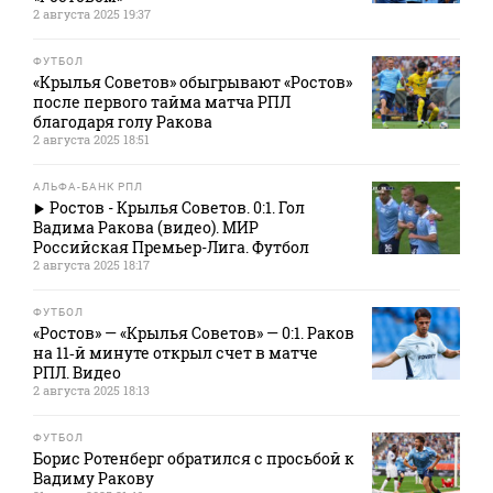
2 августа 2025 19:37
ФУТБОЛ
«Крылья Советов» обыгрывают «Ростов»
после первого тайма матча РПЛ
благодаря голу Ракова
2 августа 2025 18:51
АЛЬФА-БАНК РПЛ
Ростов - Крылья Советов. 0:1. Гол
Вадима Ракова (видео). МИР
Российская Премьер-Лига. Футбол
2 августа 2025 18:17
ФУТБОЛ
«Ростов» — «Крылья Советов» — 0:1. Раков
на 11‑й минуте открыл счет в матче
РПЛ. Видео
2 августа 2025 18:13
ФУТБОЛ
Борис Ротенберг обратился с просьбой к
Вадиму Ракову