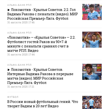
АЛЬФА-БАНК РПЛ
Локомотив - Крылья Советов. 2:2. Гол
Вадима Ракова с пенальти (видео). МИР
Российская Премьер-Лига. Футбол
31 августа 2025 17:46
АЛЬФА-БАНК РПЛ
«Локомотив» — «Крылья Советов» — 2:2.
Футболист гостей Раков на 90+7‑й
минуте с пенальти сравнял счет в
матче РПЛ. Видео
31 августа 2025 17:44
АЛЬФА-БАНК РПЛ
Локомотив - Крылья Советов.
Интервью Вадима Ракова в перерыве
матча (видео). МИР Российская
Премьер-Лига. Футбол
31 августа 2025 17:21
ФУТБОЛ
В России новый футбольный гений. Что
творит Вадим в 20 лет! Видео