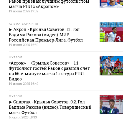
Раков признан лучшим футболистом
матча РПЛ с «Акроном»
19 июля 2025 17:32
АЛЬФА-БАНК РПЛ
Акрон - Крылья Советов. 1:1. Гол
Вадима Ракова (видео). МИР
Российская Премьер-Лига. Футбол
19 июля 2025 16:50
ФУТБОЛ
«Акрон» — «Крылья Советов» — 1:1.
Футболист гостей Раков сравнял счет
на 56‑й минуте матча 1‑го тура РПЛ.
Видео
19 июля 2025 16:49
ФУТБОЛ
Спартак - Крылья Советов. 0:2. Гол
Вадима Ракова (видео). Товарищеский
матч. Футбол
6 июля 2025 18:33