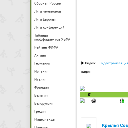
Сборная России
Лига чемпионов
Лига Европы
Лига конференций
Таблица
коэффициентов УЕФА
Рейтинг ФИФА
Англия
Видео:
Видеотрансляци
Германия
Испания
видео
Италия
Франция
0′
Бельгия
Белоруссия
Греция
Нидерланды
Крылья Сов
Польша