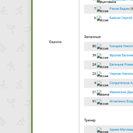
7
Раков Вадим
(
6
Бабкин Сергей
Запасные
Европа
80
Кокарев Никит
39
Фролов Евгени
24
Евгеньев Рома
23
Чернов Никита
4
Солдатенков А
21
Иванисеня Дм
91
Игнатенко Вла
Тренер
Адиев Магоме