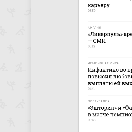
карьеру
05:59
АНГЛИЯ
«Ливерпуль» аре
— СМИ
03:12
ЧЕМПИОНАТ МИРА
Инфантино во в
повысил любовн
выплаты ей вых
01:41
ПОРТУГАЛИЯ
«Эшторил» и «Ф
в матче чемпио
00:48