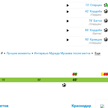
13′ Сперцян
42′ Кордоба
/Перрен/
78′ Батчи
/Сперцян/
86′ Кордоба
/Батчи/
90′ Кривцов
/Сперцян/
я
Лучшие моменты
Интервью Мурада Мусаева после матча
Еще
45′
15′
30′
етов
Краснодар