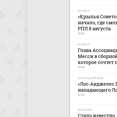
ФУТБОЛ
«Крылья Советов
начало, где смо
РПЛ 8 августа
08:56
ФУТБОЛ
Глава Ассоциац
Месси в сборной
которое сочтет
08:48
ОСТАЛЬНОЙ МИР
«Лос‑Анджелес 
нападающего Л
07:25
ИСПАНИЯ
Стало известно,