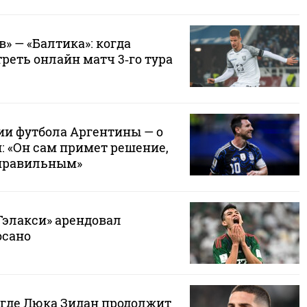
» — «Балтика»: когда
треть онлайн матч 3‑го тура
ии футбола Аргентины — о
: «Он сам примет решение,
 правильным»
Гэлакси» арендовал
осано
 где Люка Зидан продолжит