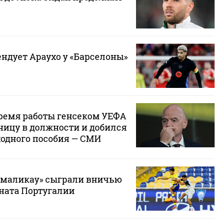
ндует Араухо у «Барселоны»
ремя работы генсеком УЕФА
ицу в должности и добился
одного пособия — СМИ
амаликау» сыграли вничью
ната Португалии