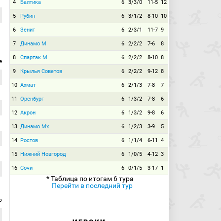
4
Балтика
6
3/3/0
11-5
12
5
Рубин
6
3/1/2
8-10
10
6
Зенит
6
2/3/1
11-7
9
7
Динамо М
6
2/2/2
7-6
8
8
Спартак М
6
2/2/2
8-10
8
е
9
Крылья Советов
6
2/2/2
9-12
8
10
Ахмат
6
2/1/3
7-8
7
11
Оренбург
6
1/3/2
7-8
6
12
Акрон
6
1/3/2
9-8
6
13
Динамо Мх
6
1/2/3
3-9
5
14
Ростов
6
1/1/4
6-11
4
15
Нижний Новгород
6
1/0/5
4-12
3
16
Сочи
6
0/1/5
3-17
1
* Таблица по итогам 6 тура
Перейти в последний тур
р