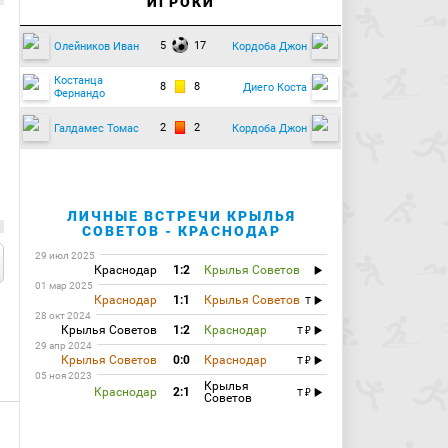
ИГРОКИ
5
17
Олейников Иван
Кордоба Джон
Костанца
8
8
Диего Коста
Фернандо
2
2
Галдамес Томас
Кордоба Джон
ЛИЧНЫЕ ВСТРЕЧИ КРЫЛЬЯ
СОВЕТОВ - КРАСНОДАР
29 июл 2025
Краснодар
1:2
Крылья Советов
01 мар 2025
Краснодар
1:1
Крылья Советов
T
28 окт 2024
Крылья Советов
1:2
Краснодар
T
29 апр 2024
Крылья Советов
0:0
Краснодар
T
05 ноя 2023
Крылья
Краснодар
2:1
T
Советов