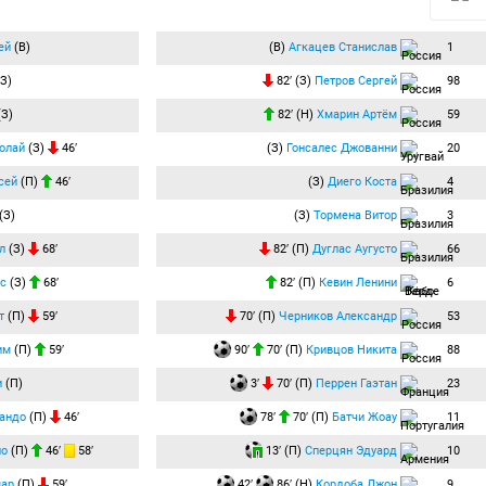
ей
(В)
(В)
Агкацев Станислав
1
З)
82′ (З)
Петров Сергей
98
З)
82′ (Н)
Хмарин Артём
59
олай
(З)
46′
(З)
Гонсалес Джованни
20
сей
(П)
46′
(З)
Диего Коста
4
(З)
(З)
Тормена Витор
3
л
(З)
68′
82′ (П)
Дуглас Аугусто
66
с
(З)
68′
82′ (П)
Кевин Ленини
6
т
(П)
59′
70′ (П)
Черников Александр
53
им
(П)
59′
90′
70′ (П)
Кривцов Никита
88
и
(П)
3′
70′ (П)
Перрен Гаэтан
23
андо
(П)
46′
78′
70′ (П)
Батчи Жоау
11
ло
(П)
46′
58′
13′ (П)
Сперцян Эдуард
10
мар
(П)
59′
42′
86′ (Н)
Кордоба Джон
9