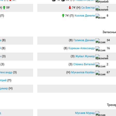
Н)
59′
74′ (Н)
Са Виктор
7
(П)
74′ (П)
Козлов Данила
8
Запасны
а
(В)
(В)
Голиков Даниил
34
й
(В)
(В)
Корякин Александр
16
н
(З)
(З)
Жубал Жуниор
5
(З)
(З)
Стежко Виталий
2
лександр
(З)
(Н)
Мукаилов Казбек
67
итрий
(П)
димир
(Н)
Трене
д
Мусаев Мурад