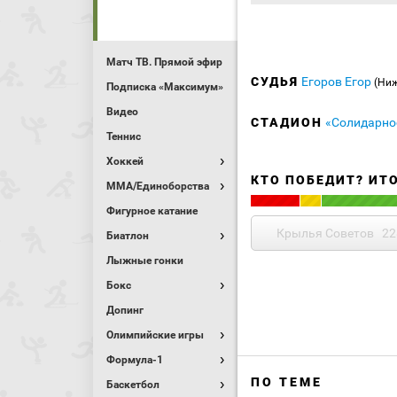
Матч ТВ. Прямой эфир
СУДЬЯ
Егоров Егор
(Ни
Подписка «Максимум»
Видео
СТАДИОН
«Солидарно
Теннис
Хоккей
КТО ПОБЕДИТ? ИТ
MMA/Единоборства
Фигурное катание
Крылья Советов
22
Биатлон
Лыжные гонки
Бокс
Допинг
Олимпийские игры
Формула-1
ПО ТЕМЕ
Баскетбол