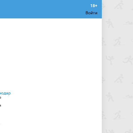
Войти
р