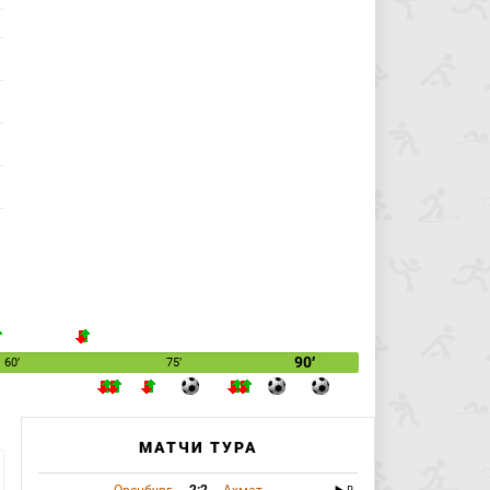
90′
60′
75′
МАТЧИ ТУРА