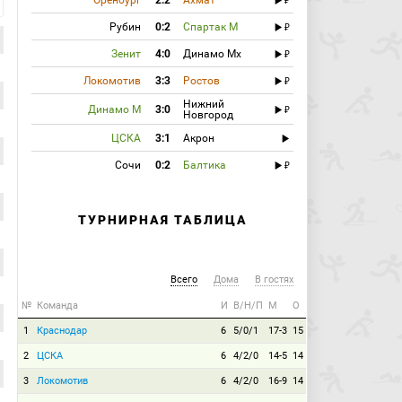
Оренбург
2:2
Ахмат
Рубин
0:2
Спартак М
Зенит
4:0
Динамо Мх
Локомотив
3:3
Ростов
Нижний
Динамо М
3:0
Новгород
ЦСКА
3:1
Акрон
Сочи
0:2
Балтика
ТУРНИРНАЯ ТАБЛИЦА
Всего
Дома
В гостях
№
Команда
И
В/Н/П
М
О
1
Краснодар
6
5/0/1
17-3
15
2
ЦСКА
6
4/2/0
14-5
14
3
Локомотив
6
4/2/0
16-9
14