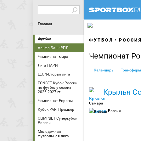
Главная
Футбол
ФУТБОЛ
РОССИ
Альфа-Банк РПЛ
Чемпионат Ро
Чемпионат мира
Лига ПАРИ
Календарь
Трансферы
LEON-Вторая лига
FONBET Кубок России
по футболу сезона
Крылья С
2026-2027 гг.
Чемпионат Европы
Самара
Кубок PARI Премьер
Россия
OLIMPBET Суперкубок
России
Молодежная
футбольная лига