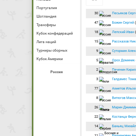
Португалия
30
Песьяков Серг
Шотландия
47
Божин Сергей
(
Трансферы
18
Лепский Иван
(
Кубок конфедераций
15
Рассказов Ник
Лига наций
Турниры сборных
9
Сутормин Алек
Кубок Америки
5
Ороз Доминик
2
Печенин Кирил
Россия
3
Галдамес Тома
77
Ахметов Ильза
8
Витюгов Макс
26
Марин Джимм
22
Костанца Ферн
14
Баньяц Михай
11
Рахманович А