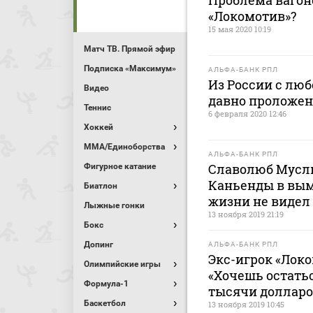
Проблема вагон
«Локомотив»?
15 мая 2020 10:19
Матч ТВ. Прямой эфир
Подписка «Максимум»
АЛЬФА-БАНК РПЛ
Из России с лю
Видео
давно проложен
Теннис
6 февраля 2020 12:46
Хоккей
MMA/Единоборства
АЛЬФА-БАНК РПЛ
Славолюб Мусли
Фигурное катание
Каньенды в вым
Биатлон
жизни не видел
Лыжные гонки
13 ноября 2019 21:19
Бокс
Допинг
АЛЬФА-БАНК РПЛ
Экс-игрок «Локо
Олимпийские игры
«Хочешь остатьс
Формула-1
тысячи долларо
Баскетбол
13 ноября 2019 10:45