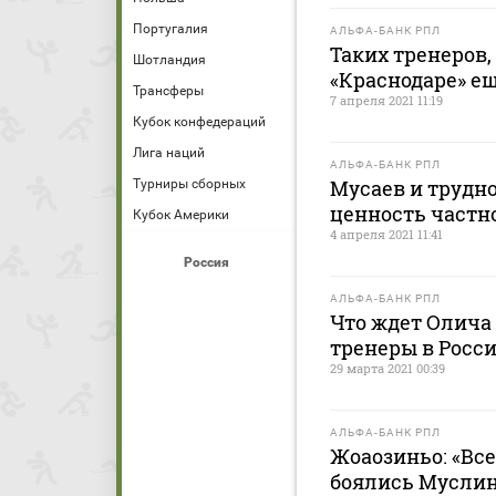
Португалия
АЛЬФА-БАНК РПЛ
Таких тренеров,
Шотландия
«Краснодаре» ещ
Трансферы
7 апреля 2021 11:19
Кубок конфедераций
Лига наций
АЛЬФА-БАНК РПЛ
Мусаев и трудн
Турниры сборных
ценность частно
Кубок Америки
4 апреля 2021 11:41
Россия
АЛЬФА-БАНК РПЛ
Что ждет Олича
тренеры в Росс
29 марта 2021 00:39
АЛЬФА-БАНК РПЛ
Жоаозиньо: «Вс
боялись Муслин