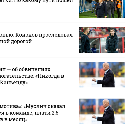
етки. По какому пути пошел
бовью. Кононов проследовал
ной дорогой
н — об обвинениях
огательстве: «Никогда в
 Каньенду»
мотива»: «Муслин сказал:
я в команде, плати 2,5
в в месяц»