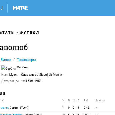
ЬТАТЫ
ФУТБОЛ
аволюб
Видео
Трансферы
Сербия
Имя:
Муслин Славолюб
/ Slavoljub Muslin
Дата рождения:
15.06.1953
ИЯ
сть)
М
В
Н
П
РМ
Место
 матчи
, Сербия (Трен)
1
0
0
1
0 - 2
-
б.турнир. Европа
, Сербия (Трен)
10
6
3
1
20 - 10
1