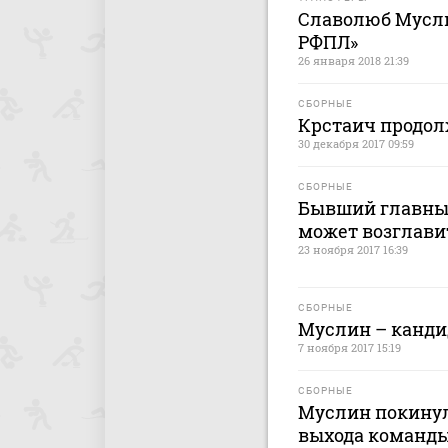
Славолюб Мусл
РФПЛ»
26 января 2018 21:39
СБОРНЫЕ
Крстаич продол
30 декабря 2017 09:59
СБОРНЫЕ
Бывший главный
может возглави
23 ноября 2017 16:39
СБОРНЫЕ
Муслин – канди
7 ноября 2017 15:19
СБОРНЫЕ
Муслин покинул
выхода команды