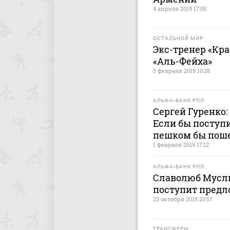
4 апреля 2019 17:00
ОСТАЛЬНОЙ МИР
Экс-тренер «Кр
«Аль-Фейха»
5 февраля 2019 10:28
АЛЬФА-БАНК РПЛ
Сергей Гуренко:
Если бы поступ
пешком бы поше
1 февраля 2019 17:12
АЛЬФА-БАНК РПЛ
Славолюб Мусли
поступит предл
23 октября 2018 20:57
ТРАНСФЕРЫ