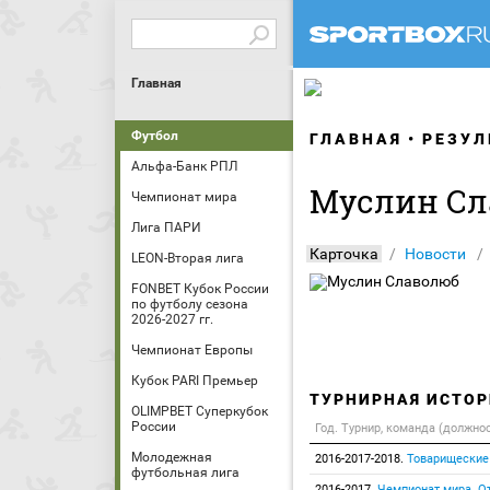
Главная
Футбол
ГЛАВНАЯ
РЕЗУЛ
Альфа-Банк РПЛ
Муслин Сл
Чемпионат мира
Лига ПАРИ
Карточка
Новости
LEON-Вторая лига
FONBET Кубок России
по футболу сезона
2026-2027 гг.
Чемпионат Европы
Кубок PARI Премьер
ТУРНИРНАЯ ИСТОР
OLIMPBET Суперкубок
России
Год. Турнир, команда (должно
Молодежная
2016-2017-2018.
Товарищеские
футбольная лига
2016-2017.
Чемпионат мира. От