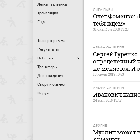
Легкая атлетика
ЛИГА ПАРИ
Трансляции
Олег Фоменко: «
Еще...
тебя ждем»
31 октября 2019 13:25
Телепрограмма
АЛЬФА-БАНК РПЛ
Результаты
Сергей Гуренко:
События
определенный н
Трансферы
не меняется. И э
15 июля 2019 10:53
Дни рождения
Спорт и бизнес
АЛЬФА-БАНК РПЛ
Иванович напис
Форум
24 мая 2019 13:47
ДРУГИЕ
Муслин может 
Армении