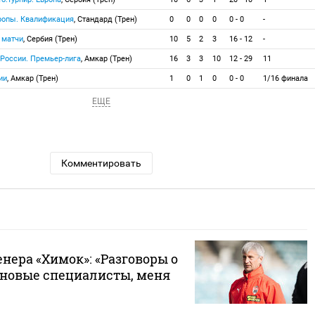
вропы. Квалификация
, Стандард (Трен)
0
0
0
0
0 - 0
-
 матчи
, Сербия (Трен)
10
5
2
3
16 - 12
-
 России. Премьер-лига
, Амкар (Трен)
16
3
3
10
12 - 29
11
ии
, Амкар (Трен)
1
0
1
0
0 - 0
1/16 финала
ЕЩЕ
Комментировать
енера «Химок»: «Разговоры о
т новые специалисты, меня