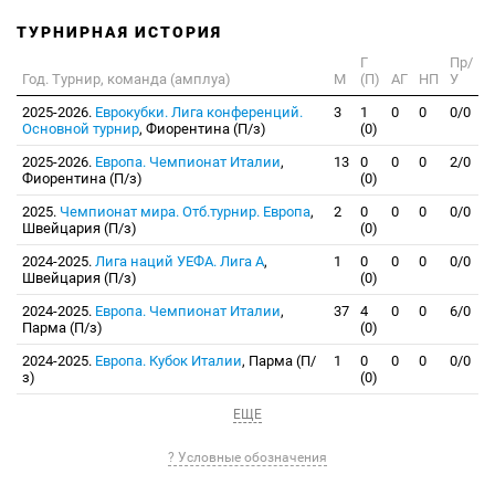
ТУРНИРНАЯ ИСТОРИЯ
Г
Пр/
Год. Турнир, команда (амплуа)
М
(П)
АГ
НП
У
2025-2026.
Еврокубки. Лига конференций.
3
1
0
0
0/0
Основной турнир
, Фиорентина (П/з)
(0)
2025-2026.
Европа. Чемпионат Италии
,
13
0
0
0
2/0
Фиорентина (П/з)
(0)
2025.
Чемпионат мира. Отб.турнир. Европа
,
2
0
0
0
0/0
Швейцария (П/з)
(0)
2024-2025.
Лига наций УЕФА. Лига А
,
1
0
0
0
0/0
Швейцария (П/з)
(0)
2024-2025.
Европа. Чемпионат Италии
,
37
4
0
0
6/0
Парма (П/з)
(0)
2024-2025.
Европа. Кубок Италии
, Парма (П/
1
0
0
0
0/0
з)
(0)
ЕЩЕ
? Условные обозначения