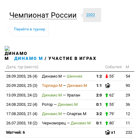
Чемпионат России
2003
Перейти в турнир
ДИНАМО М
/ УЧАСТИЕ В ИГРАХ
Дата, тур (место)
События
М
28.09.2003, 26 (4)
Динамо М
—
Шинник
1:2
55`
54
20.09.2003, 25 (3)
Торпедо М
—
Динамо М
1:1
90
13.09.2003, 24 (2)
Динамо М
—
Уралан
2:0
62`
29
24.08.2003, 22 (4)
Ротор
—
Динамо М
0:1
55`
36
17.08.2003, 21 (4)
Динамо М
—
Спартак М
3:2
79`
12
26.07.2003, 18 (2)
Черноморец
—
Динамо М
0:1
80`
11
Матчей: 6
x1
232