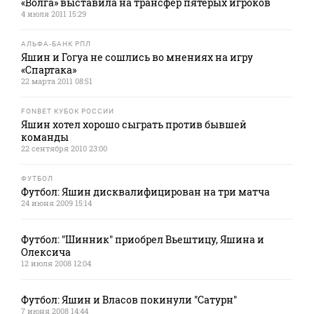
«Волга» выставила на трансфер пятерых игроков
4 июля 2011 15:29
АЛЬФА-БАНК РПЛ
Яшин и Гогуа не сошлись во мнениях на игру
«Спартака»
22 марта 2011 08:51
FONBET КУБОК РОССИИ
Яшин хотел хорошо сыграть против бывшей
команды
22 сентября 2010 23:00
ФУТБОЛ
Футбол: Яшин дисквалифицирован на три матча
24 июня 2009 15:14
Футбол: "Шинник" приобрел Вьештицу, Яшина и
Олексича
12 июля 2008 12:04
Футбол: Яшин и Власов покинули "Сатурн"
7 июня 2008 14:44