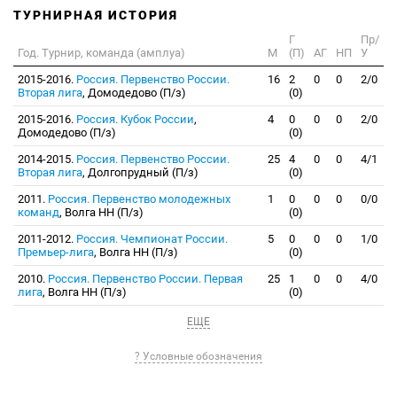
ТУРНИРНАЯ ИСТОРИЯ
Г
Пр/
Год. Турнир, команда (амплуа)
М
(П)
АГ
НП
У
2015-2016.
Россия. Первенство России.
16
2
0
0
2/0
Вторая лига
, Домодедово (П/з)
(0)
2015-2016.
Россия. Кубок России
,
4
0
0
0
2/0
Домодедово (П/з)
(0)
2014-2015.
Россия. Первенство России.
25
4
0
0
4/1
Вторая лига
, Долгопрудный (П/з)
(0)
2011.
Россия. Первенство молодежных
1
0
0
0
0/0
команд
, Волга НН (П/з)
(0)
2011-2012.
Россия. Чемпионат России.
5
0
0
0
1/0
Премьер-лига
, Волга НН (П/з)
(0)
2010.
Россия. Первенство России. Первая
25
1
0
0
4/0
лига
, Волга НН (П/з)
(0)
ЕЩЕ
? Условные обозначения