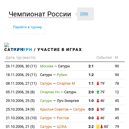
Чемпионат России
2006
Перейти в турнир
САТУРН
/ УЧАСТИЕ В ИГРАХ
Дата, тур (место)
События
М
26.11.2006, 30 (11)
Москва
—
Сатурн
2:1
90
18.11.2006, 29 (11)
Сатурн
—
Рубин
1:2
90
08.11.2006, 27 (11)
Сатурн
—
Спартак М
1:1
79`
78
05.11.2006, 26 (8)
Спартак Нч
—
Сатурн
2:0
79`
12
29.10.2006, 25 (5)
Сатурн
—
Луч-Энергия
1:0
46`
45
25.10.2006, 24 (9)
Крылья Советов
—
Сатурн
0:0
90`
89
21.10.2006, 23 (10)
Сатурн
—
Ростов
0:0
46`
45
01.10.2006, 21 (5)
Сатурн
—
ЦСКА
2:2
80`
79