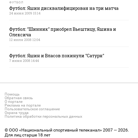
ФУТБОЛ
Футбол: Яшин дисквалифицирован на три матча
24 июня 2009 15:14
Футбол: "Шинник" приобрел Вьештицу, Яшина и
Олексича
12 июля 2008 12:04
Футбол: Яшин и Власов покинули "Сатурн"
7 июня 2008 14:44
Помощь
Обратная связь
О портале
Реклама на портале
Пользовательское соглашение
Охрана труда
Политика обработки персональных данных
© ООО «Национальный спортивный телеканал» 2007 — 2026.
Для лиц старше 18 лет