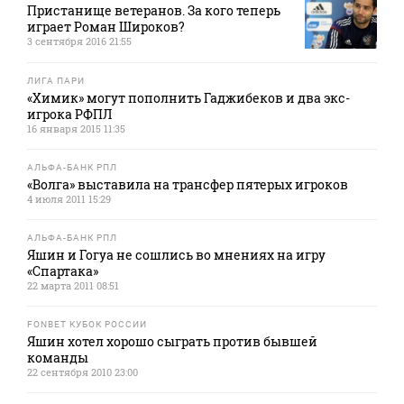
Пристанище ветеранов. За кого теперь
играет Роман Широков?
3 сентября 2016 21:55
ЛИГА ПАРИ
«Химик» могут пополнить Гаджибеков и два экс-
игрока РФПЛ
16 января 2015 11:35
АЛЬФА-БАНК РПЛ
«Волга» выставила на трансфер пятерых игроков
4 июля 2011 15:29
АЛЬФА-БАНК РПЛ
Яшин и Гогуа не сошлись во мнениях на игру
«Спартака»
22 марта 2011 08:51
FONBET КУБОК РОССИИ
Яшин хотел хорошо сыграть против бывшей
команды
22 сентября 2010 23:00