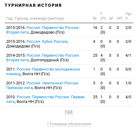
ТУРНИРНАЯ ИСТОРИЯ
Г
Пр/
Год. Турнир, команда (амплуа)
М
(П)
АГ
НП
У
2015-2016.
Россия. Первенство России.
16
2
0
0
2/0
Вторая лига
, Домодедово (П/з)
(0)
2015-2016.
Россия. Кубок России
,
4
0
0
0
2/0
Домодедово (П/з)
(0)
2014-2015.
Россия. Первенство России.
25
4
0
0
4/1
Вторая лига
, Долгопрудный (П/з)
(0)
2011.
Россия. Первенство молодежных
1
0
0
0
0/0
команд
, Волга НН (П/з)
(0)
2011-2012.
Россия. Чемпионат России.
5
0
0
0
1/0
Премьер-лига
, Волга НН (П/з)
(0)
2010.
Россия. Первенство России. Первая
25
1
0
0
4/0
лига
, Волга НН (П/з)
(0)
ЕЩЕ
? Условные обозначения