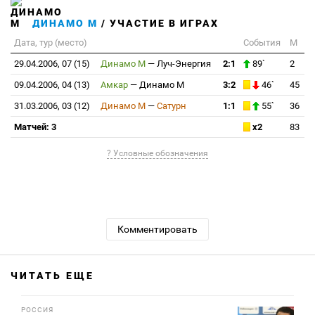
ДИНАМО М
/ УЧАСТИЕ В ИГРАХ
Дата, тур (место)
События
М
29.04.2006, 07 (15)
Динамо М
—
Луч-Энергия
2:1
89`
2
09.04.2006, 04 (13)
Амкар
—
Динамо М
3:2
46`
45
31.03.2006, 03 (12)
Динамо М
—
Сатурн
1:1
55`
36
Матчей: 3
x2
83
? Условные обозначения
Комментировать
ЧИТАТЬ ЕЩЕ
РОССИЯ