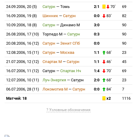
24.09.2006, 20 (5)
Сатурн
—
Томь
2:1
70`
69
16.09.2006, 19 (8)
Шинник
—
Сатурн
0:0
83`
82
10.09.2006, 18 (8)
Сатурн
—
Динамо М
3:0
90
26.08.2006, 17 (10)
Торпедо М
—
Сатурн
0:3
90
20.08.2006, 16 (12)
Сатурн
—
Зенит СПб
0:0
90
12.08.2006, 15 (11)
Сатурн
—
Москва
1:1
68`
23
21.07.2006, 12 (12)
Спартак М
—
Сатурн
1:1
46`
45
16.07.2006, 11 (12)
Сатурн
—
Спартак Нч
1:4
70`
69
12.07.2006, 10 (11)
Луч-Энергия
—
Сатурн
2:0
68`
23
06.07.2006, 28 (11)
Локомотив М
—
Сатурн
0:0
84`
7
Матчей: 18
x2
1116
? Условные обозначения