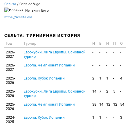
Сельта
/ Celta de Vigo
Испания, Виго
https://rccelta.es/
СЕЛЬТА: ТУРНИРНАЯ ИСТОРИЯ
Год
Турнир
И
В
Н
П
О
2026-
Еврокубки. Лига Европы. Основной
-
-
-
-
-
2027
турнир
2026-
Европа. Чемпионат Испании
-
-
-
-
-
2027
2025-
Европа. Кубок Испании
2
1
1
-
4
2026
2025-
Еврокубки. Лига Европы. Основной
14
7
2
5
-
2026
турнир
2025-
Европа. Чемпионат Испании
38
14
12
12
54
2026
2024-
Европа. Кубок Испании
1
1
-
-
3
2025