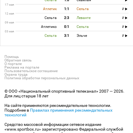
Сельта
1:0
Севилья
17 мая
Атлетик
1:1
Сельта
12 мая
Сельта
2:3
Леванте
09 мая
Атлетико
0:1
Сельта
03 мая
Сельта
3:1
Эльче
Помощь
Обратная связь
О портале
Реклама на портале
Пользовательское соглашение
Охрана труда
Политика обработки персональных данных
© ООО «Национальный спортивный телеканал» 2007 — 2026.
Для лиц старше 18 лет
На сайте применяются рекомендательные технологии.
Подробнее в
Правилах применения рекомендательных
технологий
Средство массовой информации сетевое издание
«www.sportbox.ru» зарегистрировано Федеральной службой