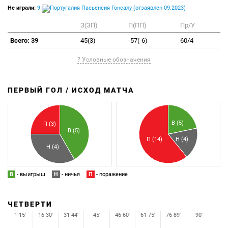
Не играли:
9
Пасьенсия Гонсалу (отзаявлен 09.2023)
З(ЗП)
П(ПП)
Пр/У
Всего: 39
45(3)
-57(-6)
60/4
? Условные обозначения
ПЕРВЫЙ ГОЛ / ИСХОД МАТЧА
З
П
В (5)
П (3)
В (5)
П (14)
Н (4)
Н (4)
В
- выигрыш
Н
- ничья
П
- поражение
ЧЕТВЕРТИ
1-15'
16-30'
31-44'
45'
46-60'
61-75'
76-89'
90'