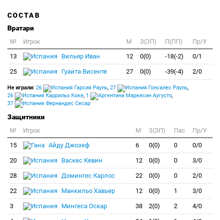
СОСТАВ
Вратари
№
Игрок
M
З(ЗП)
П(ПП)
Пр/У
13
Вильяр Иван
12
0(0)
-18(-2)
0/1
25
Гуаита Висенте
27
0(0)
-39(-4)
2/0
Не играли:
26
Гарсия Рауль
,
27
Гонсалес Рауль
,
26
Каррильо Коке
,
1
Маркесин Аугусто
,
37
Фернандес Сесар
Защитники
№
Игрок
M
З(ЗП)
Пас
Пр/У
15
Айду Джозеф
6
0(0)
0
0/0
20
Васкес Кевин
12
0(0)
0
3/0
28
Домингес Карлос
22
0(0)
0
2/0
22
Манкильо Хавьер
12
0(0)
1
3/0
3
Мингеса Оскар
38
2(0)
2
4/0