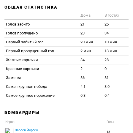
ОБЩАЯ СТАТИСТИКА
Дома
В гостях
Голов забито
21
25
Голов пропущено
23
34
Первый забитый гол
20 мин.
10 мин.
Первый пропущенный гол
2 мин.
13 мин.
Желтые карточки
34
28
Красные карточки
2
0
Замены
86
81
Самая крупная победа
4:1
3:0
Самое крупное поражение
0:3
0:4
БОМБАРДИРЫ
Игрок
Голы
Ларсен Йорген
13