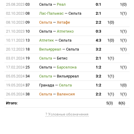
25.08.2023
03
Сельта
—
Реал
0:1
1(0)
02.10.2023
08
Лас-Пальмас
—
Сельта
2:1
1(1)
08.10.2023
09
Сельта
—
Хетафе
2:2
1(0)
21.10.2023
10
Сельта
—
Атлетико
0:3
1(1)
10.11.2023
13
Атлетик
—
Сельта
4:3
1(0)
1(1)
20.12.2023
18
Вильярреал
—
Сельта
3:2
1(1)
03.01.2024
19
Сельта
—
Бетис
2:1
1(1)
17.02.2024
25
Сельта
—
Барселона
1:2
1(1)
05.05.2024
34
Сельта
—
Вильярреал
3:2
1(1)
19.05.2024
37
Гранада
—
Сельта
1:2
1(0)
26.05.2024
38
Сельта
—
Валенсия
2:2
1(1)
1(1)
Итого:
5(3)
8(6)
? Условные обозначения