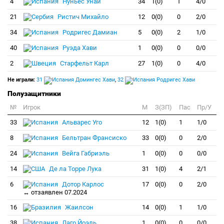
4
Нуньес Унаи
34
1(0)
1
4/0
21
Ристич Михайло
12
0(0)
0
2/0
34
Родригес Дамиан
5
0(0)
2
1/0
40
Руэда Хави
1
0(0)
0
0/0
2
Старфельт Карл
27
1(0)
0
4/0
Не играли:
31
Домингес Хави
,
32
Родригес Хави
Полузащитники
№
Игрок
M
З(ЗП)
Пас
Пр/У
33
Альварес Уго
12
1(0)
1
1/0
8
Бельтран Франсиско
33
0(0)
0
2/0
24
Вейга Габриэль
1
0(0)
0
0/0
14
Де ла Торре Лука
31
1(0)
4
2/1
6
Дотор Карлос
17
0(0)
0
2/0
↔ отзаявлен 07.2024
16
Жаилсон
14
0(0)
1
1/0
38
Лаго Йоэль
1
0(0)
0
0/0