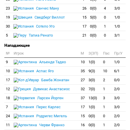
23
Санчес Ману
26
0(0)
4
3/0
19
Сведберг Виллот
15
5(0)
0
1/0
30
Сотело Уго
17
0(0)
1
1/0
5
Тапиа Ренато
21
0(0)
0
3/1
Нападающие
№
Игрок
M
З(ЗП)
Пас
Пр/У
9
Альенде Тадео
10
1(0)
0
1/0
10
Аспас Яго
35
9(3)
10
6/1
17
Бамба Жонатан
27
3(0)
2
0/0
12
Дувикас Анастасиос
32
7(0)
1
2/0
18
Ларсен Йорген
37
13(0)
3
3/0
7
Перес Карлес
17
1(0)
1
3/0
24
Родригес Мигель
15
0(0)
0
2/0
11
Черви Франко
16
0(0)
1
2/0