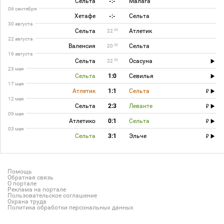
Сельта
-:-
Малага
06 сентября
Хетафе
-:-
Сельта
30 августа
Сельта
Атлетик
30
22
22 августа
Валенсия
Сельта
30
20
16 августа
Сельта
Осасуна
30
22
23 мая
Сельта
1:0
Севилья
17 мая
Атлетик
1:1
Сельта
12 мая
Сельта
2:3
Леванте
09 мая
Атлетико
0:1
Сельта
03 мая
Сельта
3:1
Эльче
Помощь
Обратная связь
О портале
Реклама на портале
Пользовательское соглашение
Охрана труда
Политика обработки персональных данных