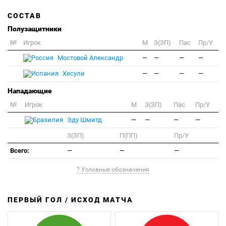
СОСТАВ
Полузащитники
№
Игрок
M
З(ЗП)
Пас
Пр/У
Мостовой Александр
—
—
—
—
Хесули
—
—
—
—
Нападающие
№
Игрок
M
З(ЗП)
Пас
Пр/У
Эду Шмитд
—
—
—
—
З(ЗП)
П(ПП)
Пр/У
Всего:
—
—
—
? Условные обозначения
ПЕРВЫЙ ГОЛ / ИСХОД МАТЧА
З
П