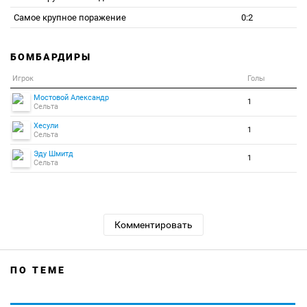
Самое крупное поражение
0:2
БОМБАРДИРЫ
Игрок
Голы
Мостовой Александр
1
Сельта
Хесули
1
Сельта
Эду Шмитд
1
Сельта
Комментировать
ПО ТЕМЕ