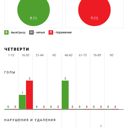
В (1)
П (1)
В
- выигрыш
Н
- ничья
П
- поражение
ЧЕТВЕРТИ
1-15'
16-30'
31-44'
45'
46-60'
61-75'
76-89'
90'
ГОЛЫ
2
2
1
0
0
0
0
0
0
0
0
0
0
0
0
0
НАРУШЕНИЯ И УДАЛЕНИЯ
1