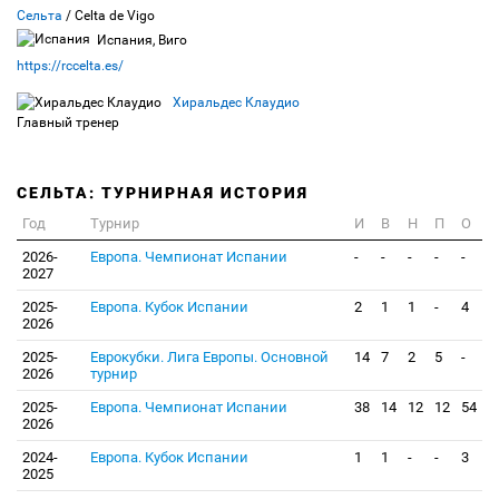
Сельта
/ Celta de Vigo
Испания, Виго
https://rccelta.es/
Хиральдес Клаудио
Главный тренер
СЕЛЬТА: ТУРНИРНАЯ ИСТОРИЯ
Год
Турнир
И
В
Н
П
О
2026-
Европа. Чемпионат Испании
-
-
-
-
-
2027
2025-
Европа. Кубок Испании
2
1
1
-
4
2026
2025-
Еврокубки. Лига Европы. Основной
14
7
2
5
-
2026
турнир
2025-
Европа. Чемпионат Испании
38
14
12
12
54
2026
2024-
Европа. Кубок Испании
1
1
-
-
3
2025