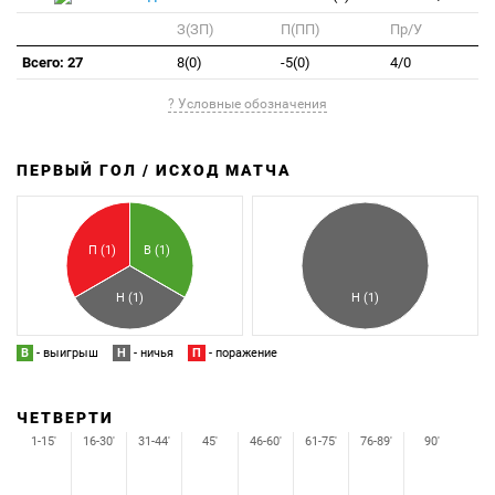
З(ЗП)
П(ПП)
Пр/У
Всего: 27
8(0)
-5(0)
4/0
? Условные обозначения
ПЕРВЫЙ ГОЛ / ИСХОД МАТЧА
З
П
П (1)
В (1)
Н (1)
Н (1)
В
- выигрыш
Н
- ничья
П
- поражение
ЧЕТВЕРТИ
1-15'
16-30'
31-44'
45'
46-60'
61-75'
76-89'
90'