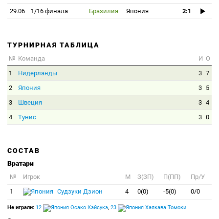
29.06
1/16 финала
Бразилия
—
Япония
2:1
ТУРНИРНАЯ ТАБЛИЦА
№
Команда
И
О
1
Нидерланды
3
7
2
Япония
3
5
3
Швеция
3
4
4
Тунис
3
0
СОСТАВ
Вратари
№
Игрок
M
З(ЗП)
П(ПП)
Пр/У
1
Судзуки Дзион
4
0(0)
-5(0)
0/0
Не играли:
12
Осако Кэйсукэ
,
23
Хаякава Томоки