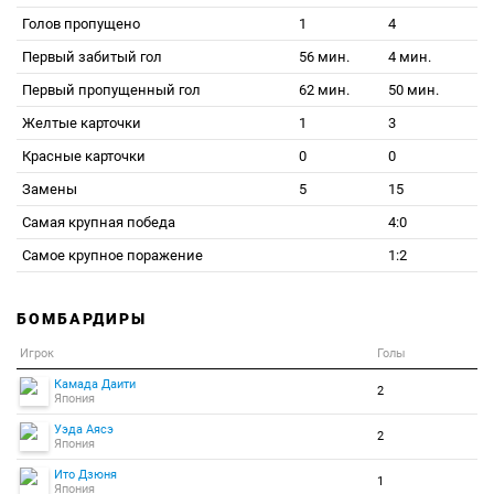
Голов пропущено
1
4
Первый забитый гол
56 мин.
4 мин.
Первый пропущенный гол
62 мин.
50 мин.
Желтые карточки
1
3
Красные карточки
0
0
Замены
5
15
Самая крупная победа
4:0
Самое крупное поражение
1:2
БОМБАРДИРЫ
Игрок
Голы
Камада Даити
2
Япония
Уэда Аясэ
2
Япония
Ито Дзюня
1
Япония