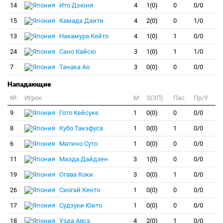
14
Ито Дзюня
4
1(0)
0
0/0
15
Камада Даити
4
2(0)
0
1/0
13
Накамура Кейто
4
1(0)
1
0/0
24
Сано Кайсю
3
1(0)
1
1/0
7
Танака Ао
3
0(0)
0
0/0
Нападающие
№
Игрок
M
З(ЗП)
Пас
Пр/У
9
Гото Кейсуке
1
0(0)
0
0/0
8
Кубо Такэфуса
1
0(0)
1
0/0
6
Матино Суто
1
0(0)
0
0/0
11
Маэда Дайдзен
3
1(0)
0
0/0
19
Огава Коки
3
0(0)
1
0/0
26
Сиогай Кенто
1
0(0)
0
0/0
17
Судзуки Юито
1
0(0)
0
0/0
18
Уэда Аясэ
4
2(0)
1
0/0