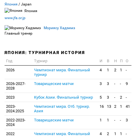
Япония
/ Japan
Япония
www.jfa.or.jp
Мориясу Хадзимэ
Главный тренер
ЯПОНИЯ: ТУРНИРНАЯ ИСТОРИЯ
Год
Турнир
И
В
Н
П
О
2026
Чемпионат мира. Финальный
4
1
2
1
-
турнир
2026-2027-
Товарищеские матчи
3
3
-
-
9
2028
2023
Кубок Азии. Финальный турнир
5
3
-
2
-
2023-
Чемпионат мира. Отб. турнир.
16
13
2
1
41
2024.2025
Азия
2022-2023-
Товарищеские матчи
1
1
-
-
3
2024
2022
Чемпионат мира. Финальный
4
2
1
1
-