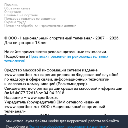
Помощь
Обратная связь
О портале
Реклама на портале
Пользовательское соглашение
Охрана труда
Политика обработки персональных данных
© ООО «Национальный спортивный телеканал» 2007 — 2026.
Для лиц старше 18 лет
На сайте применяются рекомендательные технологии.
Подробнее в
Правилах применения рекомендательных
технологий
Средство массовой информации сетевое издание
«www.sportbox.ru» зарегистрировано Федеральной службой
по надзору в сфере связи, информационных технологий
и массовых коммуникаций (Роскомнадзор).
Свидетельство о регистрации средства массовой информации
Эл № ФС77-72613 от 04.04.2018
Название — www.sportbox.ru
Учредитель (соучредители) СМИ сетевого издания
«www.sportbox.ru»: ООО «Национальный спортивный
телеканал»
Главный редактор СМИ сетевого издания «www.sportbox.ru»:
Конов В.А.
Мы используем файлы Сookie для корректной работы веб-сайта.
Номер телефона редакции СМИ сетевого издания
Подробнее в
Политике обработки персональных данных
и