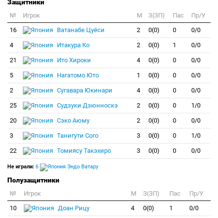
Защитники
№
Игрок
M
З(ЗП)
Пас
Пр/У
16
Ватанабе Цуёси
2
0(0)
0
0/0
4
Итакура Ко
2
0(0)
1
0/0
21
Ито Хироки
4
0(0)
0
0/0
5
Нагатомо Юто
1
0(0)
0
0/0
2
Сугавара Юкинари
4
0(0)
0
0/0
25
Судзуки Дзюнноскэ
2
0(0)
0
1/0
20
Сэко Аюму
2
0(0)
0
0/0
3
Танигути Сого
3
0(0)
0
1/0
22
Томиясу Такэхиро
3
0(0)
0
0/0
Не играли:
6
Эндо Ватару
Полузащитники
№
Игрок
M
З(ЗП)
Пас
Пр/У
10
Доан Рицу
4
0(0)
1
0/0