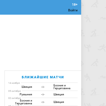
Войти
БЛИЖАЙШИЕ МАТЧИ
14 ноября
Босния и
Швеция
-:-
Герцеговина
05 октября
Румыния
-:-
Швеция
02 октября
Босния и
-:-
Швеция
Герцеговина