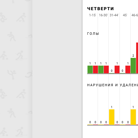
ЧЕТВЕРТИ
1-15'
16-30'
31-44'
45'
46-6
ГОЛЫ
2
1
1
1
1
1
1
0
0
НАРУШЕНИЯ И УДАЛЕН
1
1
0
0
0
0
0
0
0