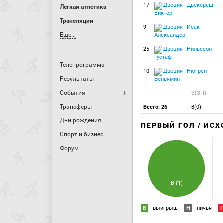
17
Дьёкереш
Легкая атлетика
Виктор
Трансляции
9
Исак
Еще...
Александер
25
Нильссон
Густаф
Телепрограмма
10
Нюгрен
Результаты
Беньямин
События
З(ЗП)
Трансферы
Всего: 26
8(0)
Дни рождения
ПЕРВЫЙ ГОЛ / ИС
Спорт и бизнес
Форум
В (1)
В
- выигрыш
Н
- ничья