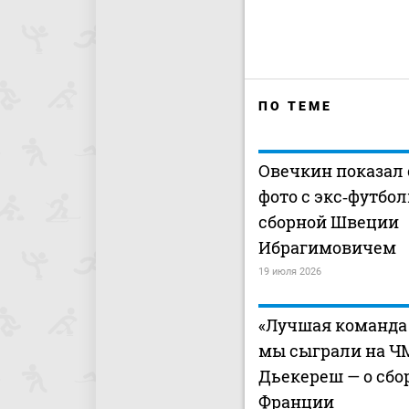
ПО ТЕМЕ
Овечкин показал
фото с экс‑футбо
сборной Швеции
Ибрагимовичем
19 июля 2026
«Лучшая команда и
мы сыграли на ЧМ
Дьекереш — о сбо
Франции