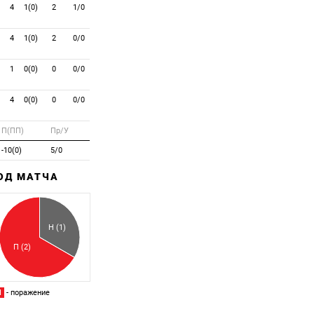
4
1(0)
2
1/0
4
1(0)
2
0/0
1
0(0)
0
0/0
4
0(0)
0
0/0
П(ПП)
Пр/У
-10(0)
5/0
ХОД МАТЧА
Забитый
Пропущенный
Н (1)
П (2)
П
- поражение