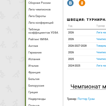
R
Y
Сборная России
Лига чемпионов
Лига Европы
ШВЕЦИЯ: ТУРНИРН
Лига конференций
Год
Турнир
Таблица
коэффициентов УЕФА
2026
Лига на
Рейтинг ФИФА
2026
Чемпио
Англия
2026-2027-2028
Товари
Германия
2026
Чемпио
Испания
2025
Чемпион
Италия
2024-2025
Лига на
Франция
Бельгия
Чемпионат 
Белоруссия
Греция
Нидерланды
Тренер:
Поттер Грэм
Польша