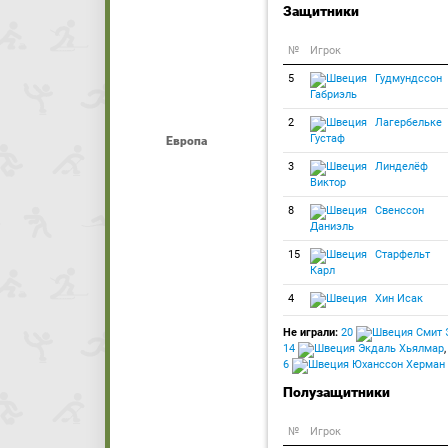
Защитники
№
Игрок
5
Гудмундссон
Габриэль
2
Лагербельке
Густаф
Европа
3
Линделёф
Виктор
8
Свенссон
Даниэль
15
Старфельт
Карл
4
Хин Исак
Не играли:
20
Смит 
14
Экдаль Хьялмар
,
6
Юханссон Херман
Полузащитники
№
Игрок