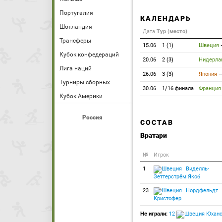
Португалия
КАЛЕНДАРЬ
Шотландия
Дата
Тур (место)
Трансферы
15.06
1 (1)
Швеция
Кубок конфедераций
20.06
2 (3)
Нидерла
Лига наций
26.06
3 (3)
Япония
Турниры сборных
30.06
1/16 финала
Франция
Кубок Америки
Россия
СОСТАВ
Вратари
№
Игрок
1
Виделль-
Зеттерстрём Якоб
23
Нордфельдт
Кристофер
Не играли:
12
Юханс