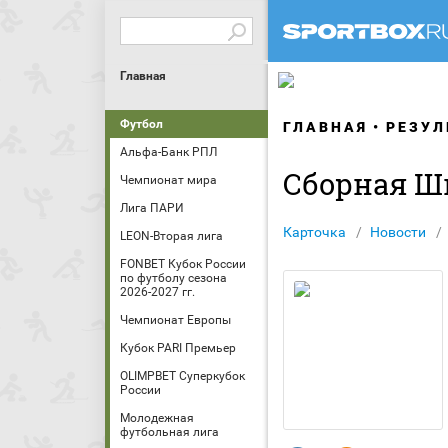
Главная
Футбол
ГЛАВНАЯ
РЕЗУЛ
Альфа-Банк РПЛ
Сборная Ш
Чемпионат мира
Лига ПАРИ
Карточка
Новости
LEON-Вторая лига
FONBET Кубок России
по футболу сезона
2026-2027 гг.
Чемпионат Европы
Кубок PARI Премьер
OLIMPBET Суперкубок
России
Молодежная
футбольная лига