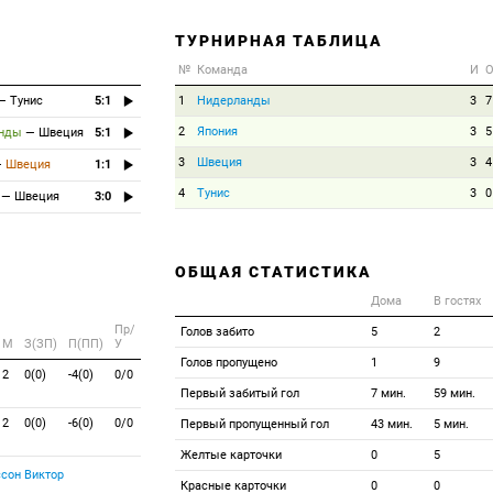
ТУРНИРНАЯ ТАБЛИЦА
№
Команда
И
—
Тунис
5:1
1
Нидерланды
3
7
2
Япония
3
5
нды
—
Швеция
5:1
3
Швеция
3
4
—
Швеция
1:1
4
Тунис
3
0
—
Швеция
3:0
ОБЩАЯ СТАТИСТИКА
Дома
В гостях
Пр/
Голов забито
5
2
M
З(ЗП)
П(ПП)
У
Голов пропущено
1
9
2
0(0)
-4(0)
0/0
Первый забитый гол
7 мин.
59 мин.
2
0(0)
-6(0)
0/0
Первый пропущенный гол
43 мин.
5 мин.
Желтые карточки
0
5
сон Виктор
Красные карточки
0
0