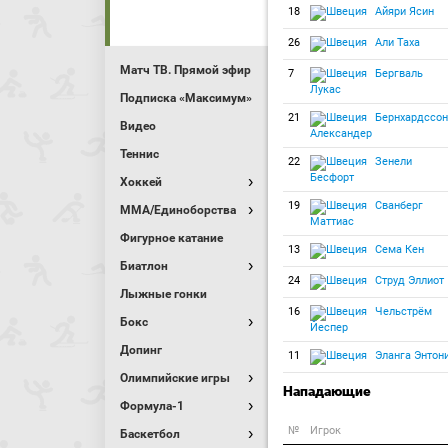
18
Айяри Ясин
26
Али Таха
Матч ТВ. Прямой эфир
7
Бергваль
Лукас
Подписка «Максимум»
21
Бернхардссон
Видео
Александер
Теннис
22
Зенели
Бесфорт
Хоккей
19
Сванберг
MMA/Единоборства
Маттиас
Фигурное катание
13
Сема Кен
Биатлон
24
Струд Эллиот
Лыжные гонки
16
Чельстрём
Бокс
Йеспер
Допинг
11
Эланга Энтон
Олимпийские игры
Нападающие
Формула-1
№
Игрок
Баскетбол