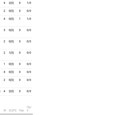
4
2(0)
0
1/0
2
0(0)
0
0/0
4
0(0)
1
1/0
3
0(0)
0
0/0
2
0(0)
0
0/0
2
1(0)
0
0/0
1
0(0)
0
0/0
4
0(0)
0
0/0
2
0(0)
0
0/0
и
4
2(0)
0
0/0
Пр/
M
З(ЗП)
Пас
У