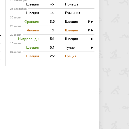
28 сентября
Швеция
-:-
Польша
25 сентября
Швеция
-:-
Румыния
30 июня
Франция
3:0
Швеция
26 июня
Япония
1:1
Швеция
20 июня
Нидерланды
5:1
Швеция
15 июня
Швеция
5:1
Тунис
04 июня
Швеция
2:2
Греция