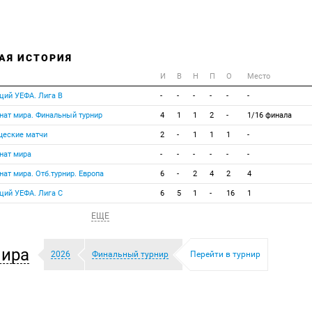
АЯ ИСТОРИЯ
И
В
Н
П
О
Место
ций УЕФА. Лига В
-
-
-
-
-
-
нат мира. Финальный турнир
4
1
1
2
-
1/16 финала
щеские матчи
2
-
1
1
1
-
нат мира
-
-
-
-
-
-
ат мира. Отб.турнир. Европа
6
-
2
4
2
4
ций УЕФА. Лига С
6
5
1
-
16
1
ЕЩЕ
мира
2026
Финальный турнир
Перейти в турнир