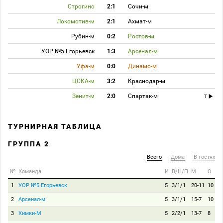
Строгино
2:1
Сочи-м
Локомотив-м
2:1
Ахмат-м
Рубин-м
0:2
Ростов-м
УОР №5 Егорьевск
1:3
Арсенал-м
Уфа-м
0:0
Динамо-м
ЦСКА-м
3:2
Краснодар-м
Зенит-м
2:0
Спартак-м
T
ТУРНИРНАЯ ТАБЛИЦА
ГРУППА 2
Всего
Дома
В гостях
№
Команда
И
В/Н/П
М
О
1
УОР №5 Егорьевск
5
3/1/1
20-11
10
2
Арсенал-м
5
3/1/1
15-7
10
3
Химки-М
5
2/2/1
13-7
8