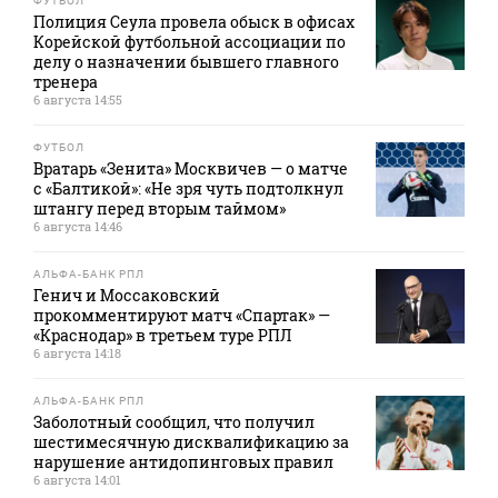
ФУТБОЛ
Полиция Сеула провела обыск в офисах
Корейской футбольной ассоциации по
делу о назначении бывшего главного
тренера
6 августа 14:55
ФУТБОЛ
Вратарь «Зенита» Москвичев — о матче
с «Балтикой»: «Не зря чуть подтолкнул
штангу перед вторым таймом»
6 августа 14:46
АЛЬФА-БАНК РПЛ
Генич и Моссаковский
прокомментируют матч «Спартак» —
«Краснодар» в третьем туре РПЛ
6 августа 14:18
АЛЬФА-БАНК РПЛ
Заболотный сообщил, что получил
шестимесячную дисквалификацию за
нарушение антидопинговых правил
6 августа 14:01