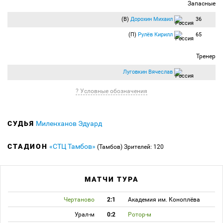
Запасные
(В)
Дорохин Михаил
36
(П)
Рулёв Кирилл
65
Тренер
Луговкин Вячеслав
? Условные обозначения
СУДЬЯ
Миленханов Эдуард
СТАДИОН
«СТЦ Тамбов»
(Тамбов)
Зрителей: 120
МАТЧИ ТУРА
Чертаново
2:1
Академия им. Коноплёва
Урал-м
0:2
Ротор-м