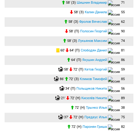
58′ (З)
Шишнин Владимир
71
58′ (З)
Калин Данила
55
58′ (З)
Фролов Вячеслав
62
58′ (П)
Полосин Георгий
90
58′ (З)
Лукьянов Максим
74
60′
64′ (П)
Слободян Данил
81
64′ (П)
Якушин Андрей
86
58′
72′ (П)
Кетов Георгий
59
86′
72′ (З)
Климов Тимофей
85
34′ (П)
Польщиков Никита
56
21′
72′ (Н)
Киселёв Никита
89
72′ (Н)
Трынко Илья
38
37′
72′ (Н)
Предеус Илья
75
72′ (Н)
Паронян Гриша
82