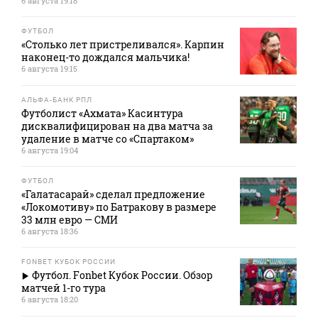
6 августа 19:18
ФУТБОЛ
«Столько лет пристреливался». Карпин
наконец-то дождался мальчика!
6 августа 19:15
АЛЬФА-БАНК РПЛ
Футболист «Ахмата» Касинтура
дисквалифицирован на два матча за
удаление в матче со «Спартаком»
6 августа 19:04
ФУТБОЛ
«Галатасарай» сделал предложение
«Локомотиву» по Батракову в размере
33 млн евро — СМИ
6 августа 18:36
FONBET КУБОК РОССИИ
Футбол. Fonbet Кубок России. Обзор
матчей 1-го тура
6 августа 18:20