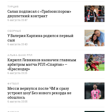
ТУРЦИЯ
Салах подписал с «Трабзонспором»
двухлетний контракт
6 августа 15:47
СБОРНЫЕ
У Валерия Карпина родился первый
сын
6 августа 15:43
АЛЬФА-БАНК РПЛ
Кирилл Левников назначен главным
арбитром матча РПЛ «Спартак» —
«Краснодар»
6 августа 15:15
ФУТБОЛ
Месси вернулся после ЧМ и сразу
устроил шоу! Без нового рекорда не
обошлось
6 августа 15:05