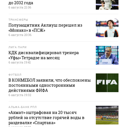
до 2032 года
6 августа 21:06
ТРАНСФЕРЫ
Полузащитник Аклиуш перешел из
«Монако» в «ПСЖ»
6 августа 20:36
ЛИГА ПАРИ
КДК дисквалифицировал тренера
«Уфы» Тетрадзе на месяц
6 августа 19:41
ФУТБОЛ
В КОНМЕБОЛ заявили, что обеспокоены
постоянными односторонними
действиями ФИФА
6 августа 19:32
АЛЬФА-БАНК РПЛ
«Ахмат» оштрафован на 20 тысяч
рублей за отсутствие горячей воды в
раздевалке «Спартака»