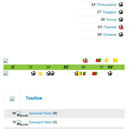
34′
Польщиков
37′
Предеус
58′
Кетов
65′
Павлий
86′
Климов
0′
45′
90′
15′
30′
60′
75′
Тамбов
88
Данилов Роман
(В)
78
Бзикадзе Иван
(З)