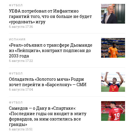
ФУТБОЛ
УЕФА потребовал от Инфантино
гарантий того, что он больше не будет
«уродовать» игру
6 августа 17:36
ИСПАНИЯ
«Реал» объявил о трансфере Дьоманде
из «Лейпцига», контракт подписан до
2033 года
6 августа 17:22
ФУТБОЛ
Обладатель «Золотого мяча» Родри
хочет перейти в «Барселону» — СМИ
6 августа 17:04
ФУТБОЛ
Самедов — о Даку в «Спартаке»:
«Последние годы он входит в элиту
форвардов, за ним охотились все
гранды»
6 августа 15:51