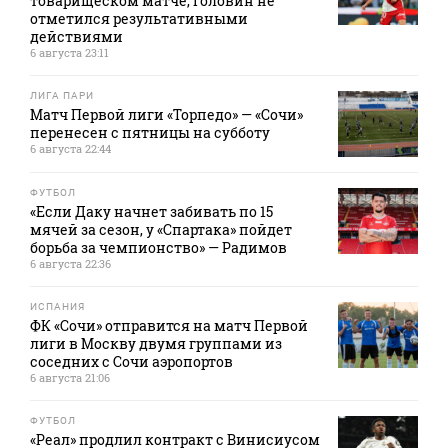
товарищеском матче, Головин не
отметился результативными
действиями
6 августа 23:11
ЛИГА ПАРИ
Матч Первой лиги «Торпедо» — «Сочи»
перенесен с пятницы на субботу
6 августа 22:44
ФУТБОЛ
«Если Даку начнет забивать по 15
мячей за сезон, у «Спартака» пойдет
борьба за чемпионство» — Радимов
6 августа 22:36
ИСПАНИЯ
ФК «Сочи» отправится на матч Первой
лиги в Москву двумя группами из
соседних с Сочи аэропортов
6 августа 21:06
ФУТБОЛ
«Реал» продлил контракт с Винисиусом