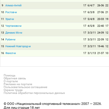
9
Алмаз-Антей
17
6/4/7
26-36
22
10
Ростов-м
17
6/3/8
27-36
21
11
Урал-м
17
5/4/8
20-33
19
12
Чертаново-м
17
4/5/8
22-40
17
13
Динамо Мх-м
17
3/3/11
24-39
12
14
Рубин-м
17
3/3/11
22-39
12
15
Нижний Новгород-м
17
3/3/11
19-46
12
16
Факел-м
17
3/1/13
21-37
10
Помощь
Обратная связь
О портале
Реклама на портале
Пользовательское соглашение
Охрана труда
Политика обработки персональных данных
© ООО «Национальный спортивный телеканал» 2007 — 2026.
Для лиц старше 18 лет