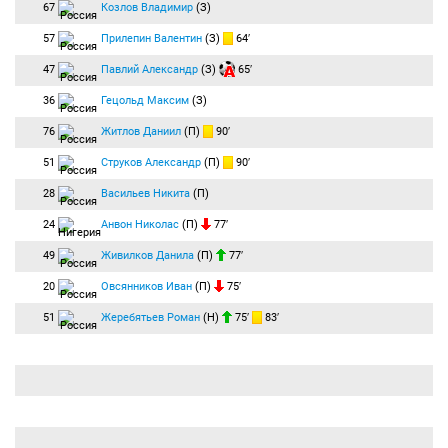
67
Козлов Владимир
(З)
57
Прилепин Валентин
(З)
64′
47
Павлий Александр
(З)
65′
36
Гецольд Максим
(З)
76
Житлов Даниил
(П)
90′
51
Струков Александр
(П)
90′
28
Васильев Никита
(П)
24
Анвон Николас
(П)
77′
49
Живилков Данила
(П)
77′
20
Овсянников Иван
(П)
75′
51
Жеребятьев Роман
(Н)
75′
83′