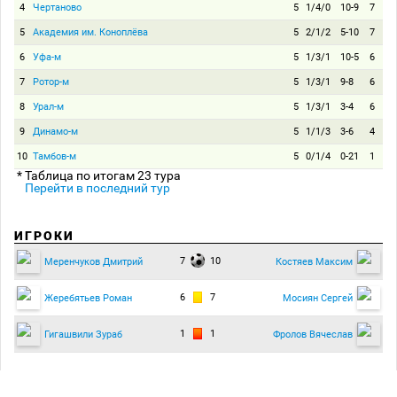
4
Чертаново
5
1/4/0
10-9
7
5
Академия им. Коноплёва
5
2/1/2
5-10
7
6
Уфа-м
5
1/3/1
10-5
6
7
Ротор-м
5
1/3/1
9-8
6
8
Урал-м
5
1/3/1
3-4
6
9
Динамо-м
5
1/1/3
3-6
4
10
Тамбов-м
5
0/1/4
0-21
1
* Таблица по итогам 23 тура
Перейти в последний тур
ИГРОКИ
7
10
Меренчуков Дмитрий
Костяев Максим
6
7
Жеребятьев Роман
Мосиян Сергей
1
1
Гигашвили Зураб
Фролов Вячеслав