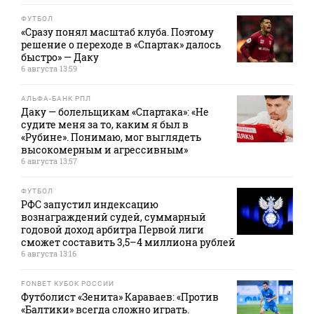
ФУТБОЛ
«Сразу понял масштаб клуба. Поэтому
решение о переходе в «Спартак» далось
быстро» — Даку
6 августа 13:59
АЛЬФА-БАНК РПЛ
Даку — болельщикам «Спартака»: «Не
судите меня за то, каким я был в
«Рубине». Понимаю, мог выглядеть
высокомерным и агрессивным»
6 августа 13:57
ФУТБОЛ
РФС запустил индексацию
вознаграждений судей, суммарный
годовой доход арбитра Первой лиги
сможет составить 3,5–4 миллиона рублей
6 августа 13:16
FONBET КУБОК РОССИИ
Футболист «Зенита» Караваев: «Против
«Балтики» всегда сложно играть.