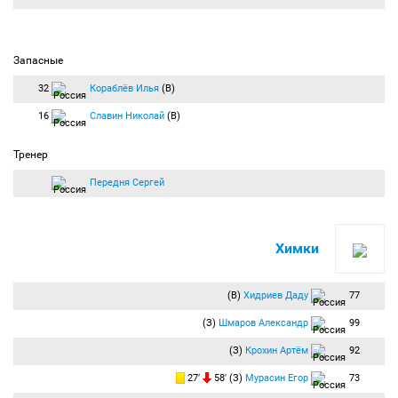
Запасные
32
Кораблёв Илья
(В)
16
Славин Николай
(В)
Тренер
Передня Сергей
Химки
(В)
Хидриев Даду
77
(З)
Шмаров Александр
99
(З)
Крохин Артём
92
27′
58′ (З)
Мурасин Егор
73