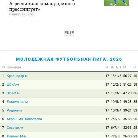
Агрессивная команда, много
прессингует»
6 августа 12:51
ЕЩЕ
МОЛОДЕЖНАЯ ФУТБОЛЬНАЯ ЛИГА. 2026
№
Команда
И
В/Н/П
М
О
1
Краснодар-м
17
13/1/3
56-27
40
2
ЦСКА-м
17
12/2/3
51-23
38
3
Зенит-м
17
11/3/3
47-20
36
4
Локомотив-м
17
10/5/2
49-23
35
5
Родина-м
17
10/3/4
39-21
33
6
Акрон - Ак. Коноплева
17
7/5/5
35-33
26
7
Спартак-м
17
6/7/4
32-33
25
8
Динамо М-м
17
7/2/8
26-30
23