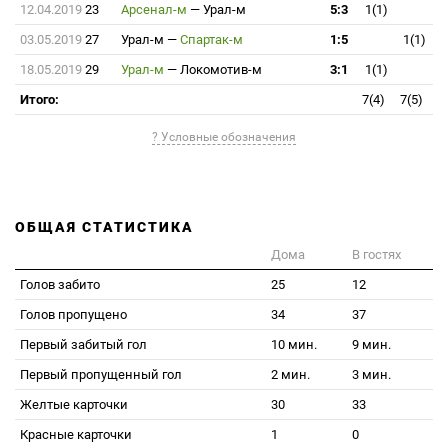
12.04.2019
23
Арсенал-м
—
Урал-м
5:3
1(1)
03.05.2019
27
Урал-м
—
Спартак-м
1:5
1(1)
18.05.2019
29
Урал-м
—
Локомотив-м
3:1
1(1)
Итого:
7(4)
7(5)
? Условные обозначения
ОБЩАЯ СТАТИСТИКА
Дома
В гостях
Голов забито
25
12
Голов пропущено
34
37
Первый забитый гол
10 мин.
9 мин.
Первый пропущенный гол
2 мин.
3 мин.
Желтые карточки
30
33
Красные карточки
1
0