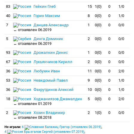
83
Гейкин Глеб
15
1(0)
0
1/0
40
Горин Максим
8
0(0)
0
1/0
7
Данцев Александр
1
0(0)
0
0/0
↔ отзаявлен 06.2019
5
Динга Доминик
2
0(0)
0
0/0
↔ отзаявлен 06.2019
93
Дрожалкин Денис
1
0(0)
0
0/0
67
Лукьянчиков Кирилл
2
0(0)
0
0/0
36
Любухин Иван
11
0(0)
0
2/0
53
Невидомый Павел
9
0(0)
0
1/0
36
Фахрутдинов Алексей
10
0(0)
0
1/0
18
Ходжаниязов Джамалдин
5
0(0)
0
2/0
↔ отзаявлен 01.2019
2
Хозин Владимир
2
1(0)
0
0/0
↔ отзаявлен 08.2018
Не играли:
6
Балажиц Грегор (отзаявлен 06.2019)
,
4
Брызгалов Сергей (отзаявлен 07.2019)
,