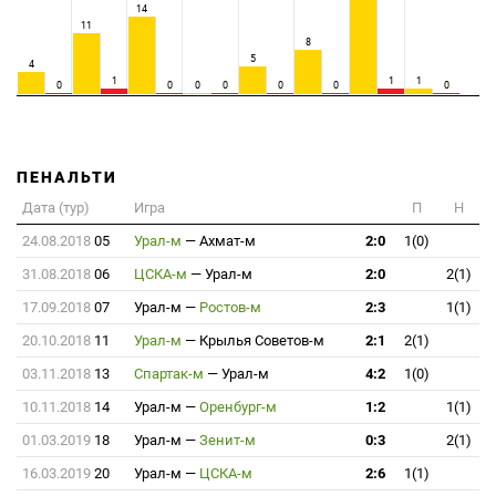
14
11
8
5
4
1
1
1
0
0
0
0
0
0
0
ПЕНАЛЬТИ
Дата (тур)
Игра
П
Н
24.08.2018
05
Урал-м
—
Ахмат-м
2:0
1(0)
31.08.2018
06
ЦСКА-м
—
Урал-м
2:0
2(1)
17.09.2018
07
Урал-м
—
Ростов-м
2:3
1(1)
20.10.2018
11
Урал-м
—
Крылья Советов-м
2:1
2(1)
03.11.2018
13
Спартак-м
—
Урал-м
4:2
1(0)
10.11.2018
14
Урал-м
—
Оренбург-м
1:2
1(1)
01.03.2019
18
Урал-м
—
Зенит-м
0:3
2(1)
16.03.2019
20
Урал-м
—
ЦСКА-м
2:6
1(1)