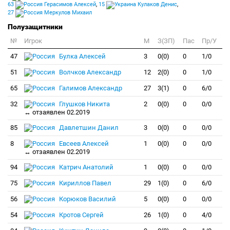
63
Герасимов Алексей
,
15
Кулаков Денис
,
27
Меркулов Михаил
Полузащитники
№
Игрок
M
З(ЗП)
Пас
Пр/У
47
Булка Алексей
3
0(0)
0
1/0
51
Волчков Александр
12
2(0)
0
1/0
65
Галимов Александр
27
3(1)
0
6/0
32
Глушков Никита
2
0(0)
0
0/0
↔ отзаявлен 02.2019
85
Давлетшин Данил
3
0(0)
0
0/0
8
Евсеев Алексей
1
0(0)
0
0/0
↔ отзаявлен 02.2019
94
Катрич Анатолий
1
0(0)
0
0/0
75
Кириллов Павел
29
1(0)
0
6/0
56
Корюков Василий
5
0(0)
0
0/0
54
Кротов Сергей
26
1(0)
0
4/0