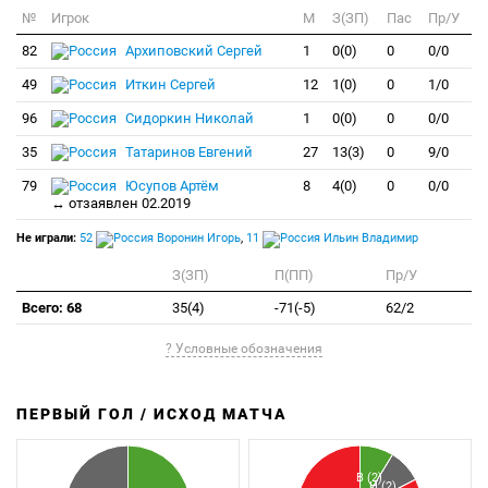
№
Игрок
M
З(ЗП)
Пас
Пр/У
82
Архиповский Сергей
1
0(0)
0
0/0
49
Иткин Сергей
12
1(0)
0
1/0
96
Сидоркин Николай
1
0(0)
0
0/0
35
Татаринов Евгений
27
13(3)
0
9/0
79
Юсупов Артём
8
4(0)
0
0/0
↔ отзаявлен 02.2019
Не играли:
52
Воронин Игорь
,
11
Ильин Владимир
З(ЗП)
П(ПП)
Пр/У
Всего: 68
35(4)
-71(-5)
62/2
? Условные обозначения
ПЕРВЫЙ ГОЛ / ИСХОД МАТЧА
З
П
В (2)
Н (2)