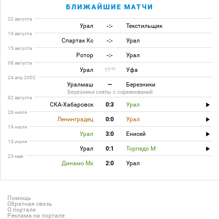
БЛИЖАЙШИЕ МАТЧИ
22 августа
Урал
-:-
Текстильщик
19 августа
Спартак Кс
-:-
Урал
15 августа
Ротор
-:-
Урал
08 августа
Урал
Уфа
00
17
24 апр 2002
Уралмаш
—
Березники
Березники сняты с соревнований
02 августа
СКА-Хабаровск
0:3
Урал
26 июля
Ленинградец
0:0
Урал
19 июля
Урал
3:0
Енисей
13 июля
Урал
0:1
Торпедо М
23 мая
Динамо Мх
2:0
Урал
Помощь
Обратная связь
О портале
Реклама на портале