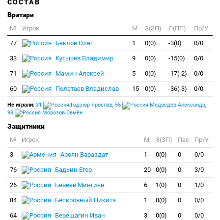
СОСТАВ
Вратари
№
Игрок
M
З(ЗП)
П(ПП)
Пр/У
77
Баклов Олег
1
0(0)
-3(0)
0/0
33
Кутырёв Владимир
9
0(0)
-15(0)
0/0
71
Мамин Алексей
5
0(0)
-17(-2)
0/0
60
Полетаев Владислав
15
0(0)
-36(-3)
0/0
Не играли:
31
Годзюр Ярослав
,
55
Медведев Александр
,
98
Морозов Семён
Защитники
№
Игрок
M
З(ЗП)
Пас
Пр/У
3
Ароян Вараздат
1
0(0)
0
0/0
76
Бадьин Егор
20
0(0)
0
3/0
26
Бевеев Мингиян
6
1(0)
0
1/0
84
Бескровный Никита
1
0(0)
0
0/0
64
Верещагин Иван
3
0(0)
0
0/0