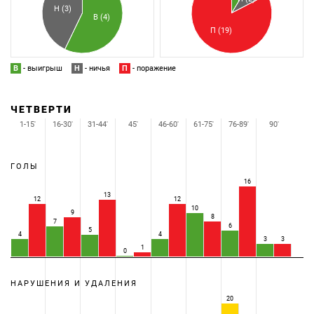
Н (3)
В (4)
П (19)
В
- выигрыш
Н
- ничья
П
- поражение
ЧЕТВЕРТИ
1-15'
16-30'
31-44'
45'
46-60'
61-75'
76-89'
90'
ГОЛЫ
16
13
12
12
10
9
8
7
6
5
4
4
3
3
1
0
НАРУШЕНИЯ И УДАЛЕНИЯ
20