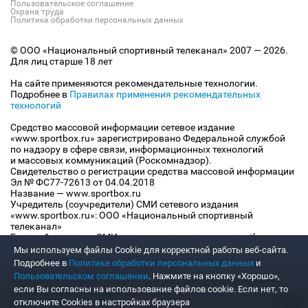
Пользовательское соглашение
Охрана труда
Политика обработки персональных данных
© ООО «Национальный спортивный телеканал» 2007 — 2026.
Для лиц старше 18 лет
На сайте применяются рекомендательные технологии.
Подробнее в
Правилах применения рекомендательных
технологий
Средство массовой информации сетевое издание
«www.sportbox.ru» зарегистрировано Федеральной службой
по надзору в сфере связи, информационных технологий
и массовых коммуникаций (Роскомнадзор).
Свидетельство о регистрации средства массовой информации
Эл № ФС77-72613 от 04.04.2018
Название — www.sportbox.ru
Учредитель (соучредители) СМИ сетевого издания
«www.sportbox.ru»: ООО «Национальный спортивный
телеканал»
Главный редактор СМИ сетевого издания «www.sportbox.ru»:
Конов В.А.
Мы используем файлы Сookie для корректной работы веб-сайта.
Номер телефона редакции СМИ сетевого издания
Подробнее в
Политике обработки персональных данных
и
«www.sportbox.ru»: +7 (495) 653 8419
Пользовательском соглашении
. Нажмите на кнопку «Хорошо»,
Адрес электронной почты редакции СМИ сетевого издания
если Вы согласны на использование файлов cookie. Если нет, то
«www.sportbox.ru»: editor@sportbox.ru
отключите Cookies в настройках браузера