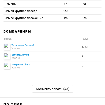
Замены
77
63
Самая крупная победа
2:0
Самое крупное поражение
1:5
0:5
БОМБАРДИРЫ
Игрок
Голы
Татаринов Евгений
13 (3)
Урал-м
Юсупов Артём
4
Урал-м
Некрасов Илья
3
Урал-м
Комментировать (43)
ПО ТЕМЕ