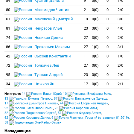
84
Куштин Данила
9
0(0)
0
1/0
80
Магомадов Чингиз
2
0(0)
0
2/0
61
Маковский Дмитрий
19
0(0)
0
3/0
81
Некрасов Илья
23
3(0)
0
4/0
74
Новиков Денис
27
3(0)
0
2/0
86
Прокопьев Максим
27
1(0)
0
3/1
42
Сысоев Константин
11
0(0)
0
1/0
72
Толкачёв Лев
27
0(0)
0
2/0
95
Тушков Андрей
23
0(0)
0
2/0
34
Чижков Ян
17
0(0)
0
2/1
Не играли:
14
Бавин Юрий
,
10
Бикфалви Эрик
,
13
Бумаль Петрюс
,
87
Валиахметов Эдуард
,
17
Димитров Николай
,
44
Егорычев Андрей
,
92
Емельянов Роман
,
73
Корелин Илья
,
82
Подоксенов Сергей
,
57
Фидлер Артем
,
62
Хорошев Данил
,
9
Чантурия Георгий (отзаявлен 01.2019)
,
58
Эль-Кабир Отман
Нападающие