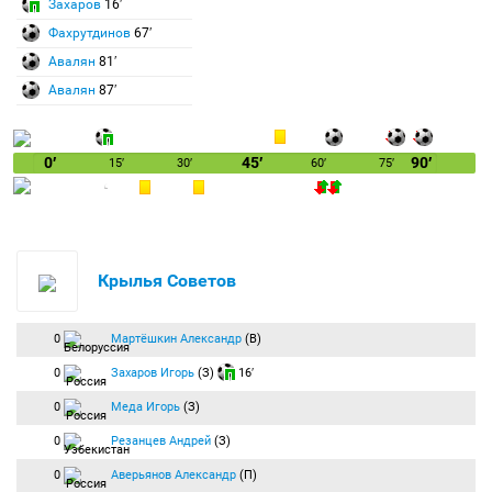
Захаров
16′
Фахрутдинов
67′
Авалян
81′
Авалян
87′
0′
45′
90′
15′
30′
60′
75′
Крылья Советов
0
Мартёшкин Александр
(В)
0
Захаров Игорь
(З)
16′
0
Меда Игорь
(З)
0
Резанцев Андрей
(З)
0
Аверьянов Александр
(П)