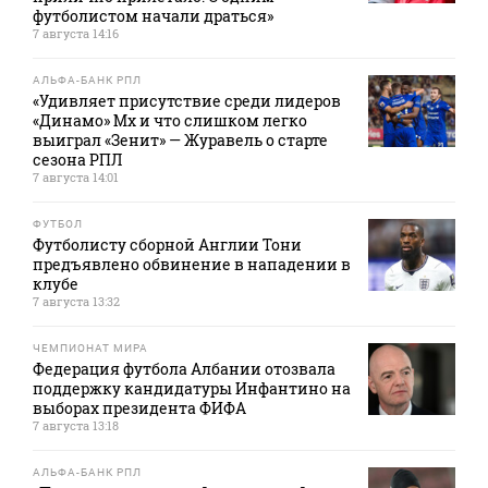
футболистом начали драться»
7 августа 14:16
АЛЬФА-БАНК РПЛ
«Удивляет присутствие среди лидеров
«Динамо» Мх и что слишком легко
выиграл «Зенит» — Журавель о старте
сезона РПЛ
7 августа 14:01
ФУТБОЛ
Футболисту сборной Англии Тони
предъявлено обвинение в нападении в
клубе
7 августа 13:32
ЧЕМПИОНАТ МИРА
Федерация футбола Албании отозвала
поддержку кандидатуры Инфантино на
выборах президента ФИФА
7 августа 13:18
АЛЬФА-БАНК РПЛ