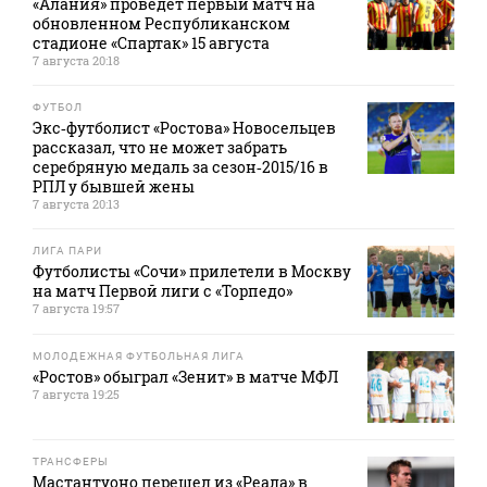
«Алания» проведет первый матч на
обновленном Республиканском
стадионе «Спартак» 15 августа
7 августа 20:18
ФУТБОЛ
Экс‑футболист «Ростова» Новосельцев
рассказал, что не может забрать
серебряную медаль за сезон‑2015/16 в
РПЛ у бывшей жены
7 августа 20:13
ЛИГА ПАРИ
Футболисты «Сочи» прилетели в Москву
на матч Первой лиги с «Торпедо»
7 августа 19:57
МОЛОДЕЖНАЯ ФУТБОЛЬНАЯ ЛИГА
«Ростов» обыграл «Зенит» в матче МФЛ
7 августа 19:25
ТРАНСФЕРЫ
Мастантуоно перешел из «Реала» в