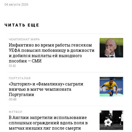
04 августа 2026
ЧИТАТЬ ЕЩЕ
ЧЕМПИОНАТ МИРА
Инфантино во время работы генсеком
УЕФА повысил любовницу в должности
и добился выплаты ей выходного
пособия — СМИ
01:41
ПОРТУГАЛИЯ
«Эшторил» и «Фамаликау» сыграли
вничью в матче чемпионата
Португалии
00:48
ФУТБОЛ
В Англии запретили использование
сплошных ограждений вдоль поля в
матчах низших лиг после смерти