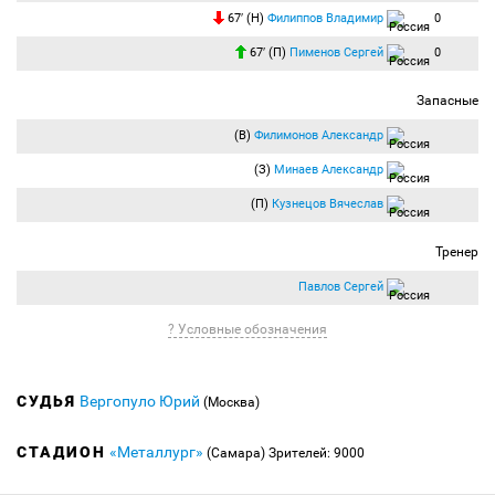
67′ (Н)
Филиппов Владимир
0
67′ (П)
Пименов Сергей
0
Запасные
(В)
Филимонов Александр
(З)
Минаев Александр
(П)
Кузнецов Вячеслав
Тренер
Павлов Сергей
? Условные обозначения
СУДЬЯ
Вергопуло Юрий
(Москва)
СТАДИОН
«Металлург»
(Самара)
Зрителей: 9000