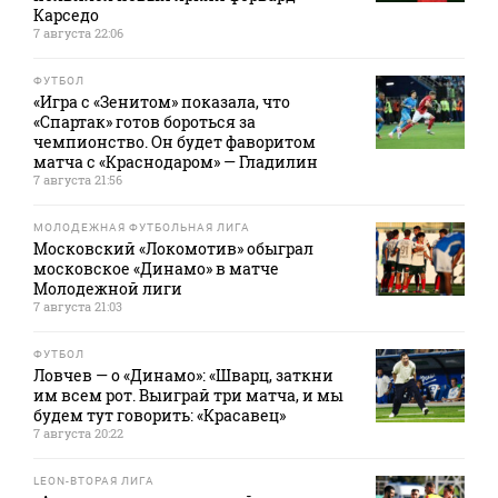
Карседо
7 августа 22:06
ФУТБОЛ
«Игра с «Зенитом» показала, что
«Спартак» готов бороться за
чемпионство. Он будет фаворитом
матча с «Краснодаром» — Гладилин
7 августа 21:56
МОЛОДЕЖНАЯ ФУТБОЛЬНАЯ ЛИГА
Московский «Локомотив» обыграл
московское «Динамо» в матче
Молодежной лиги
7 августа 21:03
ФУТБОЛ
Ловчев — о «Динамо»: «Шварц, заткни
им всем рот. Выиграй три матча, и мы
будем тут говорить: «Красавец»
7 августа 20:22
LEON-ВТОРАЯ ЛИГА