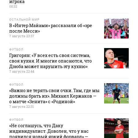
игрока
00:32
ОСТАЛЬНОЙ МИР
В «Интер Майами» рассказали об «эре
после Месси»
7 августа 23:37
ФУТБОЛ
Григорян: «У всех есть своя система,
своя кухня. И многие опасаются, что
Дзюба может нарушить эту кухню»
7 августа 22:44
ФУТБОЛ
«Важно не терять свои очки. Там, где мы
должны брать их». Михаил Кержаков —
о матче «Зенита» с «Родиной»
7 августа 22:31
ФУТБОЛ
«Не соглашусь, что Даку
индивидуалист. Доволен, что у нас
появился новый яркий форвард» —