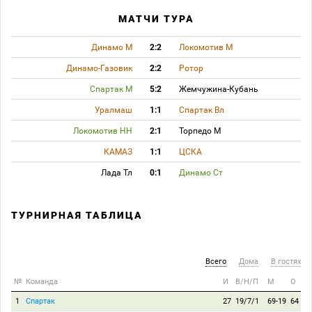
МАТЧИ ТУРА
Динамо М
2:2
Локомотив М
Динамо-Газовик
2:2
Ротор
Спартак М
5:2
Жемчужина-Кубань
Уралмаш
1:1
Спартак Вл
Локомотив НН
2:1
Торпедо М
КАМАЗ
1:1
ЦСКА
Лада Тл
0:1
Динамо Ст
ТУРНИРНАЯ ТАБЛИЦА
Всего
Дома
В гостях
№
Команда
И
В/Н/П
М
О
1
Спартак
27
19/7/1
69-19
64