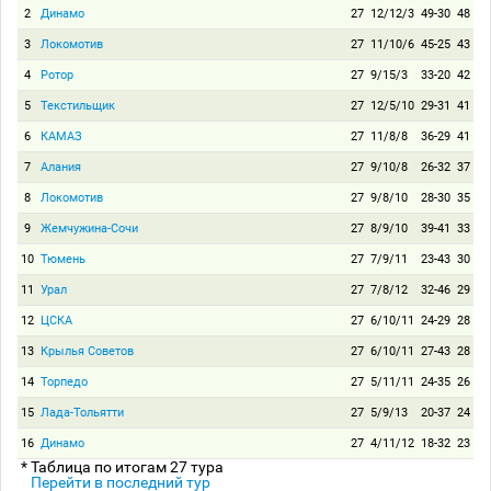
2
Динамо
27
12/12/3
49-30
48
3
Локомотив
27
11/10/6
45-25
43
4
Ротор
27
9/15/3
33-20
42
5
Текстильщик
27
12/5/10
29-31
41
6
КАМАЗ
27
11/8/8
36-29
41
7
Алания
27
9/10/8
26-32
37
8
Локомотив
27
9/8/10
28-30
35
9
Жемчужина-Сочи
27
8/9/10
39-41
33
10
Тюмень
27
7/9/11
23-43
30
11
Урал
27
7/8/12
32-46
29
12
ЦСКА
27
6/10/11
24-29
28
13
Крылья Советов
27
6/10/11
27-43
28
14
Торпедо
27
5/11/11
24-35
26
15
Лада-Тольятти
27
5/9/13
20-37
24
16
Динамо
27
4/11/12
18-32
23
* Таблица по итогам 27 тура
Перейти в последний тур