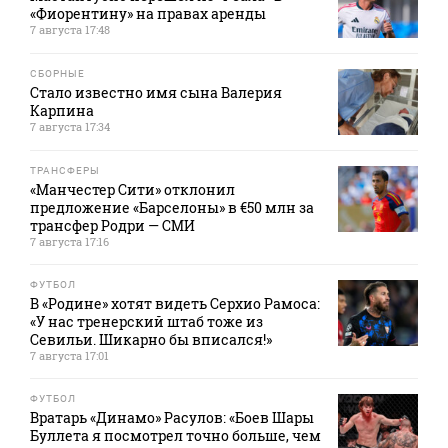
«Фиорентину» на правах аренды
7 августа 17:48
СБОРНЫЕ
Стало известно имя сына Валерия
Карпина
7 августа 17:34
ТРАНСФЕРЫ
«Манчестер Сити» отклонил
предложение «Барселоны» в €50 млн за
трансфер Родри — СМИ
7 августа 17:16
ФУТБОЛ
В «Родине» хотят видеть Серхио Рамоса:
«У нас тренерский штаб тоже из
Севильи. Шикарно бы вписался!»
7 августа 17:01
ФУТБОЛ
Вратарь «Динамо» Расулов: «Боев Шары
Буллета я посмотрел точно больше, чем