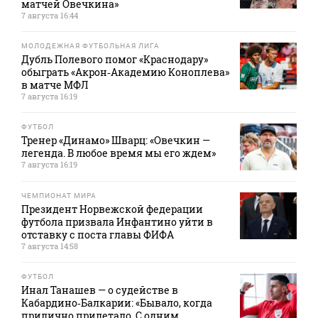
матчей Овечкина»
7 августа 16:44
МОЛОДЕЖНАЯ ФУТБОЛЬНАЯ ЛИГА
Дубль Полевого помог «Краснодару»
обыграть «Акрон‑Академию Коноплева»
в матче МФЛ
7 августа 16:19
ФУТБОЛ
Тренер «Динамо» Шварц: «Овечкин —
легенда. В любое время мы его ждем»
7 августа 16:19
ЧЕМПИОНАТ МИРА
Президент Норвежской федерации
футбола призвала Инфантино уйти в
отставку с поста главы ФИФА
7 августа 14:58
ФУТБОЛ
Инал Танашев — о судействе в
Кабардино‑Балкарии: «Бывало, когда
прилично прилетало. С одним