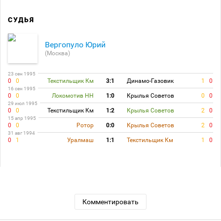
СУДЬЯ
Вергопуло Юрий
(Москва)
23 сен 1995
0
0
Текстильщик Км
3:1
Динамо-Газовик
1
0
16 сен 1995
0
0
Локомотив НН
1:0
Крылья Советов
0
0
29 июл 1995
0
0
Текстильщик Км
1:2
Крылья Советов
2
0
15 апр 1995
0
0
Ротор
0:0
Крылья Советов
2
0
31 авг 1994
0
1
Уралмаш
1:1
Текстильщик Км
1
0
Комментировать