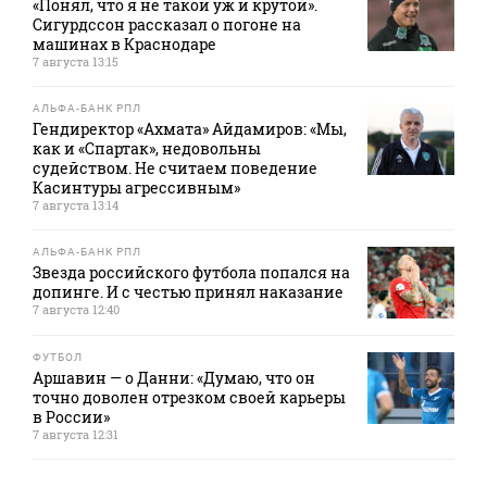
«Понял, что я не такой уж и крутой».
Сигурдссон рассказал о погоне на
машинах в Краснодаре
7 августа 13:15
АЛЬФА-БАНК РПЛ
Гендиректор «Ахмата» Айдамиров: «Мы,
как и «Спартак», недовольны
судейством. Не считаем поведение
Касинтуры агрессивным»
7 августа 13:14
АЛЬФА-БАНК РПЛ
Звезда российского футбола попался на
допинге. И с честью принял наказание
7 августа 12:40
ФУТБОЛ
Аршавин — о Данни: «Думаю, что он
точно доволен отрезком своей карьеры
в России»
7 августа 12:31