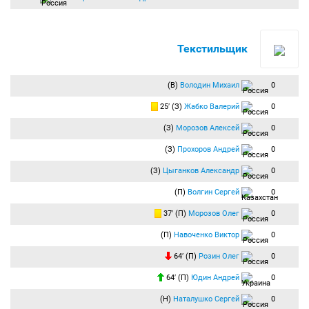
Текстильщик
(В)
Володин Михаил
0
25′ (З)
Жабко Валерий
0
(З)
Морозов Алексей
0
(З)
Прохоров Андрей
0
(З)
Цыганков Александр
0
(П)
Волгин Сергей
0
37′ (П)
Морозов Олег
0
(П)
Навоченко Виктор
0
64′ (П)
Розин Олег
0
64′ (П)
Юдин Андрей
0
(Н)
Наталушко Сергей
0