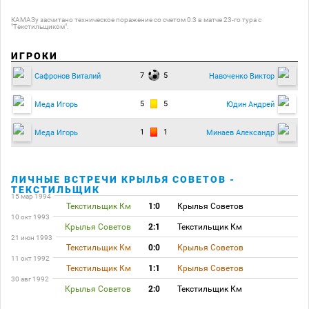
КАМАЗу засчитано техническое поражение со счетом 0:3 в матче 23-го тура с
"Текстильщиком".
ИГРОКИ
7
5
Сафронов Виталий
Навоченко Виктор
5
5
Меда Игорь
Юдин Андрей
1
1
Меда Игорь
Минаев Александр
ЛИЧНЫЕ ВСТРЕЧИ КРЫЛЬЯ СОВЕТОВ -
ТЕКСТИЛЬЩИК
15 мар 1994
Текстильщик Км
1:0
Крылья Советов
10 окт 1993
Крылья Советов
2:1
Текстильщик Км
21 июн 1993
Текстильщик Км
0:0
Крылья Советов
11 окт 1992
Текстильщик Км
1:1
Крылья Советов
30 авг 1992
Крылья Советов
2:0
Текстильщик Км