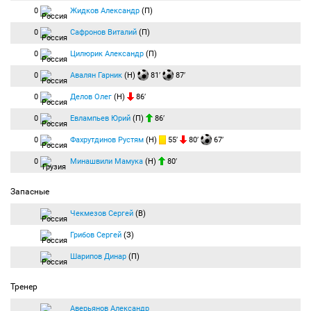
0
Жидков Александр
(П)
0
Сафронов Виталий
(П)
0
Цилюрик Александр
(П)
0
Авалян Гарник
(Н)
81′
87′
0
Делов Олег
(Н)
86′
0
Евлампьев Юрий
(П)
86′
0
Фахрутдинов Рустям
(Н)
55′
80′
67′
0
Минашвили Мамука
(Н)
80′
Запасные
Чекмезов Сергей
(В)
Грибов Сергей
(З)
Шарипов Динар
(П)
Тренер
Аверьянов Александр