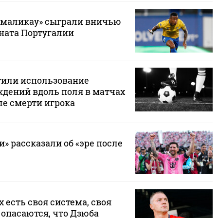
амаликау» сыграли вничью
ната Португалии
тили использование
дений вдоль поля в матчах
ле смерти игрока
» рассказали об «эре после
х есть своя система, своя
 опасаются, что Дзюба