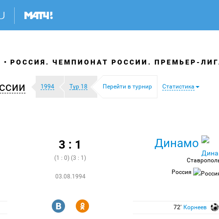
Я
РОССИЯ. ЧЕМПИОНАТ РОССИИ. ПРЕМЬЕР-ЛИГ
ссии
1994
Тур 18
Перейти в турнир
Статистика
Динамо
3 : 1
(1 : 0) (3 : 1)
Ставропол
Россия
03.08.1994
R
Y
72′
Корнеев