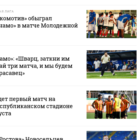
Я ЛИГА
комотив» обыграл
намо» в матче Молодежной
амо»: «Шварц, заткни им
ай три матча, и мы будем
Красавец»
дет первый матч на
спубликанском стадионе
уста
«Ростова» Новосельцев