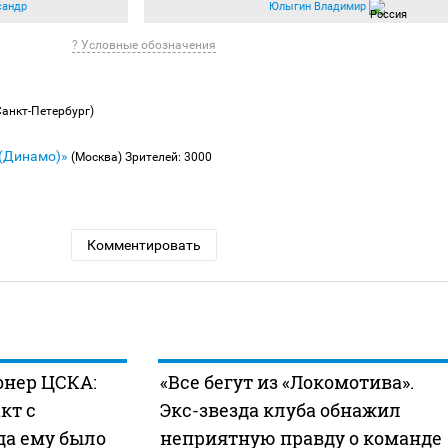
сандр
Юлыгин Владимир
? Условные обозначения
Санкт-Петербург)
 (Динамо)»
(Москва)
Зрителей: 3000
Комментировать
нер ЦСКА:
«Все бегут из «Локомотива».
кт с
Экс-звезда клуба обнажил
да ему было
неприятную правду о команде