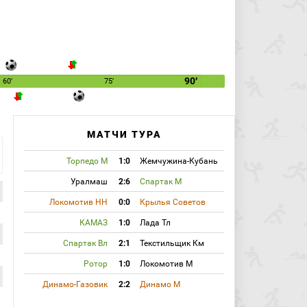
90′
60′
75′
МАТЧИ ТУРА
Торпедо М
1:0
Жемчужина-Кубань
Уралмаш
2:6
Спартак М
Локомотив НН
0:0
Крылья Советов
КАМАЗ
1:0
Лада Тл
Спартак Вл
2:1
Текстильщик Км
Ротор
1:0
Локомотив М
Динамо-Газовик
2:2
Динамо М