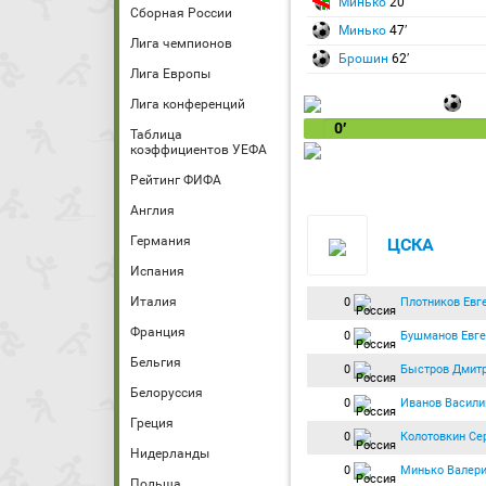
Минько
20′
Сборная России
Минько
47′
Лига чемпионов
Брошин
62′
Лига Европы
Лига конференций
0′
Таблица
коэффициентов УЕФА
Рейтинг ФИФА
Англия
Германия
ЦСКА
Испания
Италия
0
Плотников Евг
Франция
0
Бушманов Евге
Бельгия
0
Быстров Дмит
Белоруссия
0
Иванов Васили
Греция
0
Колотовкин Се
Нидерланды
0
Минько Валер
Польша