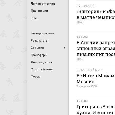
Легкая атлетика
ПОРТУГАЛИЯ
«Эшторил» и «Ф
Трансляции
в матче чемпио
Еще...
00:48
Телепрограмма
ФУТБОЛ
Результаты
В Англии запре
сплошных ограж
События
низших лиг пос
Трансферы
00:32
Дни рождения
Спорт и бизнес
ОСТАЛЬНОЙ МИР
В «Интер Майами
Форум
Месси»
7 августа 23:37
ФУТБОЛ
Григорян: «У все
кухня. И многие