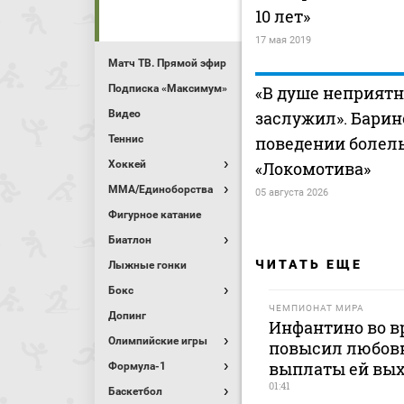
10 лет»
17 мая 2019
Матч ТВ. Прямой эфир
Подписка «Максимум»
«В душе неприятно
Видео
заслужил». Барин
Теннис
поведении болел
Хоккей
«Локомотива»
MMA/Единоборства
05 августа 2026
Фигурное катание
Биатлон
ЧИТАТЬ ЕЩЕ
Лыжные гонки
Бокс
ЧЕМПИОНАТ МИРА
Допинг
Инфантино во в
Олимпийские игры
повысил любовн
выплаты ей вых
Формула-1
01:41
Баскетбол