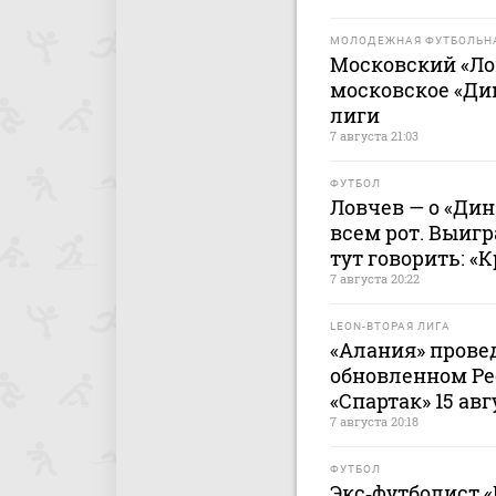
МОЛОДЕЖНАЯ ФУТБОЛЬНА
Московский «Ло
московское «Ди
лиги
7 августа 21:03
ФУТБОЛ
Ловчев — о «Дин
всем рот. Выигр
тут говорить: «
7 августа 20:22
LEON-ВТОРАЯ ЛИГА
«Алания» прове
обновленном Ре
«Спартак» 15 авг
7 августа 20:18
ФУТБОЛ
Экс‑футболист 