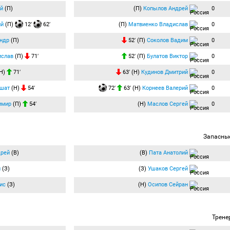
й
(П)
(П)
Копылов Андрей
0
ий
(П)
12′
62′
(П)
Матвиенко Владислав
0
ндр
(П)
52′ (П)
Соколов Вадим
0
ислав
(П)
71′
52′ (П)
Булатов Виктор
0
Н)
71′
63′ (Н)
Кудинов Дмитрий
0
ьшат
(Н)
54′
72′
63′ (Н)
Корнеев Валерий
0
имир
(П)
54′
(Н)
Маслов Сергей
0
Запасны
дрей
(В)
(В)
Пата Анатолий
й
(З)
(З)
Ушаков Сергей
ис
(З)
(Н)
Осипов Сейран
Трене