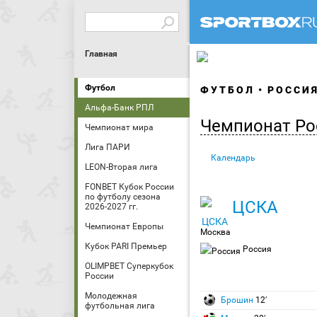
Главная
Футбол
ФУТБОЛ
РОССИ
Альфа-Банк РПЛ
Чемпионат Ро
Чемпионат мира
Лига ПАРИ
Календарь
LEON-Вторая лига
FONBET Кубок России
по футболу сезона
ЦСКА
2026-2027 гг.
Чемпионат Европы
Москва
Кубок PARI Премьер
Россия
OLIMPBET Суперкубок
России
Молодежная
Брошин
12′
футбольная лига