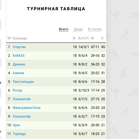
ТУРНИРНАЯ ТАБЛИЦА
Всего
Дома
В гостях
№
Команда
И
В/Н/П
М
О
1
Спартак
18
14/3/1
47-11
45
2
КАМАЗ
18
9/5/4
29-16
32
3
Динамо
18
8/8/2
36-20
32
4
Алания
18
9/4/5
20-22
31
5
Текстильщик
18
8/4/6
17-16
28
е
6
Ротор
18
5/10/3
17-14
25
7
Локомотив
18
6/7/5
27-15
25
8
Жемчужина-Сочи
18
6/6/6
23-20
24
9
Локомотив
18
6/5/7
17-19
23
10
Урал
18
6/3/9
20-30
21
р
11
Торпедо
18
5/6/7
18-25
21