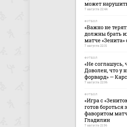
может нарушить
7 августа 22:44
ФУТБОЛ
«Важно не терят
должны брать и
матче «Зенита» 
7 августа 22:31
ФУТБОЛ
«Не соглашусь, 
Доволен, что у 
форвард» — Кар
7 августа 22:06
ФУТБОЛ
«Игра с «Зенито
готов бороться 
фаворитом матч
Гладилин
7 августа 21:56