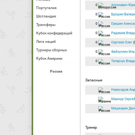
0
Антонович Юри
Португалия
0
Брошин Валер
Шотландия
0
Гришин Алекса
Трансферы
0
Радимов Влад
Кубок конфедераций
Лига наций
0
Сергеев Олег
(
Турниры сборных
0
Файзуллин Ил
Кубок Америки
0
Татарчук Влад
Россия
Запасные
Новосадов Ан
Мамчур Серге
Машкарин Ден
Тренер