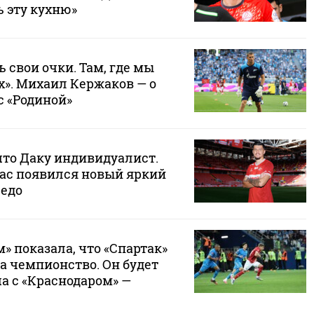
 эту кухню»
ь свои очки. Там, где мы
х». Михаил Кержаков — о
с «Родиной»
что Даку индивидуалист.
нас появился новый яркий
седо
м» показала, что «Спартак»
за чемпионство. Он будет
а с «Краснодаром» —