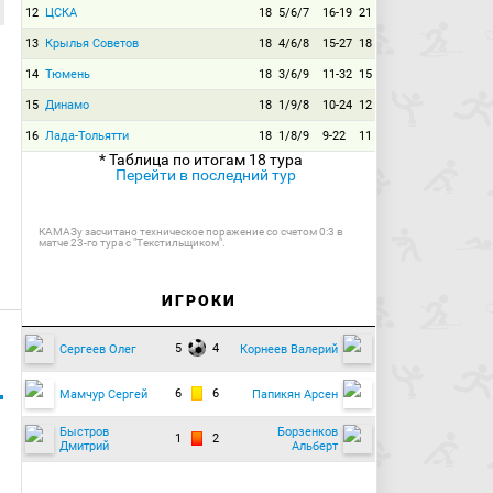
12
ЦСКА
18
5/6/7
16-19
21
13
Крылья Советов
18
4/6/8
15-27
18
14
Тюмень
18
3/6/9
11-32
15
15
Динамо
18
1/9/8
10-24
12
16
Лада-Тольятти
18
1/8/9
9-22
11
* Таблица по итогам 18 тура
Перейти в последний тур
КАМАЗу засчитано техническое поражение со счетом 0:3 в
матче 23-го тура с "Текстильщиком".
ИГРОКИ
5
4
Сергеев Олег
Корнеев Валерий
6
6
Мамчур Сергей
Папикян Арсен
Быстров
Борзенков
1
2
Дмитрий
Альберт