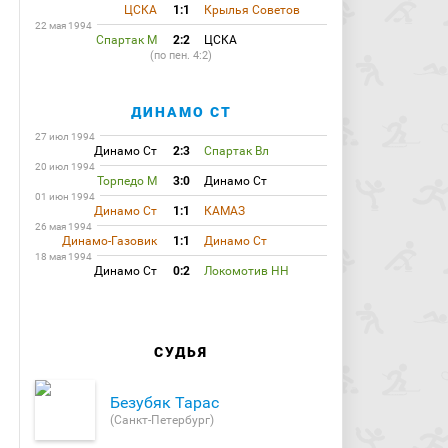
ЦСКА
1:1
Крылья Советов
22 мая 1994
Спартак М
2:2
ЦСКА
(по пен. 4:2)
ДИНАМО СТ
27 июл 1994
Динамо Ст
2:3
Спартак Вл
20 июл 1994
Торпедо М
3:0
Динамо Ст
01 июн 1994
Динамо Ст
1:1
КАМАЗ
26 мая 1994
Динамо-Газовик
1:1
Динамо Ст
18 мая 1994
Динамо Ст
0:2
Локомотив НН
СУДЬЯ
Безубяк Тарас
(Санкт-Петербург)