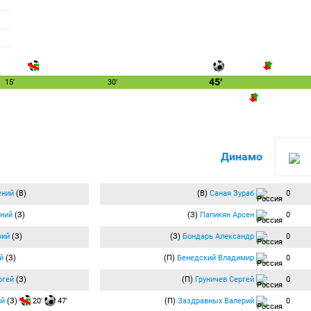
45′
15′
30′
Динамо
ений
(В)
(В)
Саная Зураб
0
ний
(З)
(З)
Папикян Арсен
0
рий
(З)
(З)
Бондарь Александр
0
й
(З)
(П)
Бенедский Владимир
0
ргей
(З)
(П)
Груничев Сергей
0
ий
(З)
20′
47′
(П)
Заздравных Валерий
0