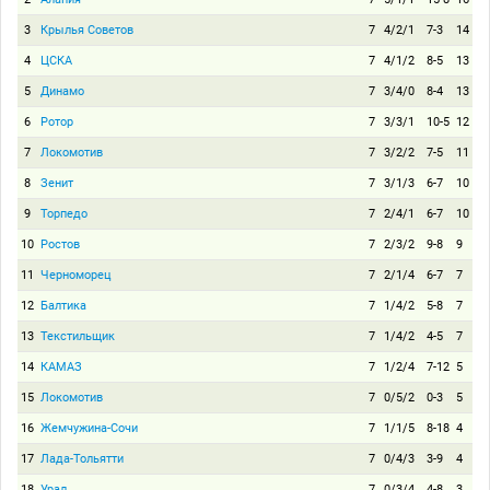
3
Крылья Советов
7
4/2/1
7-3
14
4
ЦСКА
7
4/1/2
8-5
13
5
Динамо
7
3/4/0
8-4
13
6
Ротор
7
3/3/1
10-5
12
7
Локомотив
7
3/2/2
7-5
11
8
Зенит
7
3/1/3
6-7
10
9
Торпедо
7
2/4/1
6-7
10
10
Ростов
7
2/3/2
9-8
9
11
Черноморец
7
2/1/4
6-7
7
12
Балтика
7
1/4/2
5-8
7
13
Текстильщик
7
1/4/2
4-5
7
14
КАМАЗ
7
1/2/4
7-12
5
15
Локомотив
7
0/5/2
0-3
5
16
Жемчужина-Сочи
7
1/1/5
8-18
4
17
Лада-Тольятти
7
0/4/3
3-9
4
18
Урал
7
0/3/4
4-8
3