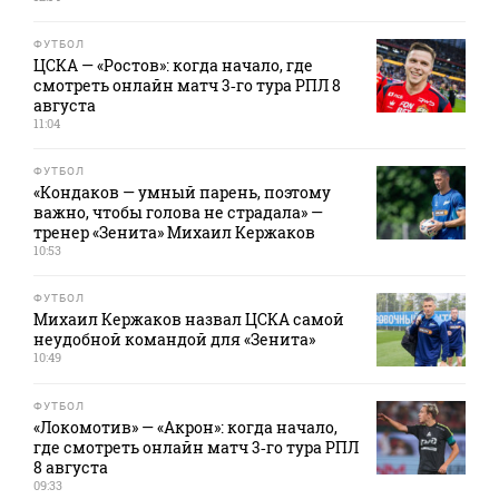
ФУТБОЛ
ЦСКА — «Ростов»: когда начало, где
смотреть онлайн матч 3‑го тура РПЛ 8
августа
11:04
ФУТБОЛ
«Кондаков — умный парень, поэтому
важно, чтобы голова не страдала» —
тренер «Зенита» Михаил Кержаков
10:53
ФУТБОЛ
Михаил Кержаков назвал ЦСКА самой
неудобной командой для «Зенита»
10:49
ФУТБОЛ
«Локомотив» — «Акрон»: когда начало,
где смотреть онлайн матч 3‑го тура РПЛ
8 августа
09:33