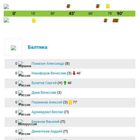
0′
45′
90′
15′
30′
60′
75′
Балтика
0
Помазун Александр
(В)
0
Никифоров Вячеслав
(З)
46′
0
Булатов Сергей
(Н)
46′
0
Даев Вячеслав
(З)
0
Перминов Алексей
(З)
77′
0
Аджинджал Беслан
(П)
0
Баранов Василий
(П)
0
Дементьев Андрей
(П)