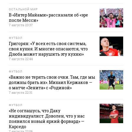
ОСТАЛЬНОЙ МИР
В «Интер Майами» рассказали об «эре
после Месси»
7 августа 23:37
ФУТБОЛ
Григорян: «У всех есть своя система,
своя кухня. И многие опасаются, что
Дзюба может нарушить эту кухню»
7 августа 22:44
ФУТБОЛ
«Важно не терять свои очки. Там, где мы
должны брать их». Михаил Кержаков —
о матче «Зенита» с «Родиной»
7 августа 22:31
ФУТБОЛ
«Не соглашусь, что Даку
индивидуалист. Доволен, что у нас
появился новый яркий форвард» —
Карседо
7 августа 22:06