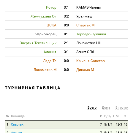
Ротор
3:1
КАМАЗ-Чаллы
Жемчужина Сч
3:2
Уралмаш
ЦСКА
0:0
Спартак М
Черноморец
0:1
Торпедо-Лужники
Энергия-Текстильщик
2:1
Локомотив НН
Алания
3:1
Зенит СПб
Лада Тл
0:0
Крылья Советов
Локомотив М
0:0
Динамо М
ТУРНИРНАЯ ТАБЛИЦА
Всего
Дома
В гостях
№
Команда
И
В/Н/П
М
О
1
Спартак
7
5/1/1
12-3
16
2
Алания
7
5/1/1
15-8
16