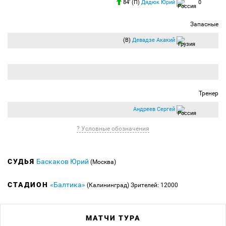
84′ (П)
Дядюк Юрий
0
Запасные
(В)
Девадзе Акакий
Тренер
Андреев Сергей
? Условные обозначения
СУДЬЯ
Баскаков Юрий
(Москва)
СТАДИОН
«Балтика»
(Калининград)
Зрителей: 12000
МАТЧИ ТУРА