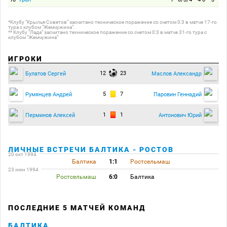
*Клубу "Крылья Советов" засчитано техническое поражение со счетом 0:3 в матче 17-го
тура с клубом "Жемчужина".
** Клубу "Лада" засчитано техническое поражение со счетом 0:3 в матче 31-го тура с
клубом "Жемчужина"
ИГРОКИ
12
23
Булатов Сергей
Маслов Александр
5
7
Румянцев Андрей
Паровин Геннадий
1
1
Перминов Алексей
Антонович Юрий
ЛИЧНЫЕ ВСТРЕЧИ БАЛТИКА - РОСТОВ
20 окт 1994
Балтика
1:1
Ростсельмаш
23 июн 1994
Ростсельмаш
6:0
Балтика
ПОСЛЕДНИЕ 5 МАТЧЕЙ КОМАНД
БАЛТИКА