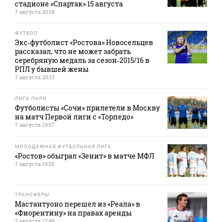
стадионе «Спартак» 15 августа
7 августа 20:18
ФУТБОЛ
Экс‑футболист «Ростова» Новосельцев
рассказал, что не может забрать
серебряную медаль за сезон‑2015/16 в
РПЛ у бывшей жены
7 августа 20:13
ЛИГА ПАРИ
Футболисты «Сочи» прилетели в Москву
на матч Первой лиги с «Торпедо»
7 августа 19:57
МОЛОДЕЖНАЯ ФУТБОЛЬНАЯ ЛИГА
«Ростов» обыграл «Зенит» в матче МФЛ
7 августа 19:25
ТРАНСФЕРЫ
Мастантуоно перешел из «Реала» в
«Фиорентину» на правах аренды
7 августа 17:48