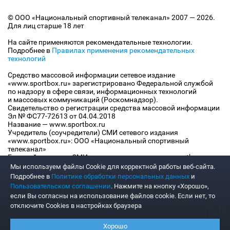
© ООО «Национальный спортивный телеканал» 2007 — 2026.
Для лиц старше 18 лет
На сайте применяются рекомендательные технологии.
Подробнее в
Правилах применения рекомендательных
технологий
Средство массовой информации сетевое издание
«www.sportbox.ru» зарегистрировано Федеральной службой
по надзору в сфере связи, информационных технологий
и массовых коммуникаций (Роскомнадзор).
Свидетельство о регистрации средства массовой информации
Эл № ФС77-72613 от 04.04.2018
Название — www.sportbox.ru
Учредитель (соучредители) СМИ сетевого издания
«www.sportbox.ru»: ООО «Национальный спортивный
телеканал»
Главный редактор СМИ сетевого издания «www.sportbox.ru»:
Конов В.А.
Мы используем файлы Сookie для корректной работы веб-сайта.
Номер телефона редакции СМИ сетевого издания
Подробнее в
Политике обработки персональных данных
и
«www.sportbox.ru»: +7 (495) 653 8419
Пользовательском соглашении
. Нажмите на кнопку «Хорошо»,
Адрес электронной почты редакции СМИ сетевого издания
если Вы согласны на использование файлов cookie. Если нет, то
«www.sportbox.ru»: editor@sportbox.ru
отключите Cookies в настройках браузера
Хорошо