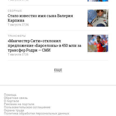
СБОРНЫЕ
Стало известно имя сына Валерия
Карпина
7 августа 17:34
ТРАНСФЕРЫ
«Манчестер Сити» отклонил
предложение «Барселоны» в €50 млн за
трансфер Родри — СМИ
7 августа 17:16
ЕЩЕ
Помощь
Обратная связь
О портале
Реклама на портале
Пользовательское соглашение
Охрана труда
Политика обработки персональных данных