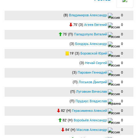
(В)
Владимиров Александр
0
75′ (З)
Агеев Евгений
0
75′ (П)
Пападопуло Виталий
0
(З)
Бондарь Александр
0
19′ (З)
Боровской Юрий
0
(З)
Нечай Сергей
0
(З)
Паровин Геннадий
0
(П)
Лоськов Дмитрий
0
(П)
Луговкин Вячеслав
0
(П)
Прудиус Владислав
0
82′ (Н)
Герасименко Алексей
0
82′ (Н)
Воробьёв Александр
0
84′ (Н)
Маслов Александр
0