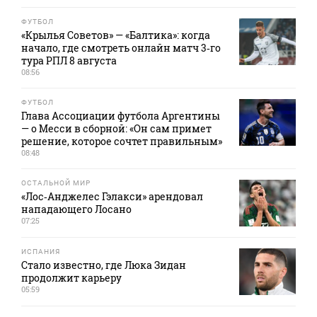
ФУТБОЛ
«Крылья Советов» — «Балтика»: когда
начало, где смотреть онлайн матч 3‑го
тура РПЛ 8 августа
08:56
ФУТБОЛ
Глава Ассоциации футбола Аргентины
— о Месси в сборной: «Он сам примет
решение, которое сочтет правильным»
08:48
ОСТАЛЬНОЙ МИР
«Лос‑Анджелес Гэлакси» арендовал
нападающего Лосано
07:25
ИСПАНИЯ
Стало известно, где Люка Зидан
продолжит карьеру
05:59