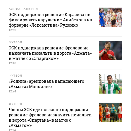
АЛЬФА-БАНК РПЛ
ЭСК поддержала решение Карасева не
фиксировать нарушение Алибекова на
форварде «Локомотива» Руденко
12:46
ФУТБОЛ
ЭСК поддержала решение Фролова не
назначать пенальти в ворота «Ахмата»
в матче со «Спартаком»
12:40
ФУТБОЛ
«Родина» арендовала нападающего
«Ахмата» Мансилью
12:24
ФУТБОЛ
Члены ЭСК единогласно поддержали
решение Фролова назначить пенальти
в ворота «Спартака» в матче с
«Ахматом»
12:14