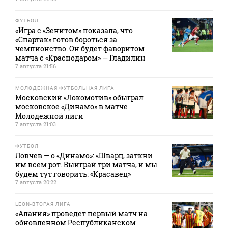
ФУТБОЛ
«Игра с «Зенитом» показала, что
«Спартак» готов бороться за
чемпионство. Он будет фаворитом
матча с «Краснодаром» — Гладилин
7 августа 21:56
МОЛОДЕЖНАЯ ФУТБОЛЬНАЯ ЛИГА
Московский «Локомотив» обыграл
московское «Динамо» в матче
Молодежной лиги
7 августа 21:03
ФУТБОЛ
Ловчев — о «Динамо»: «Шварц, заткни
им всем рот. Выиграй три матча, и мы
будем тут говорить: «Красавец»
7 августа 20:22
LEON-ВТОРАЯ ЛИГА
«Алания» проведет первый матч на
обновленном Республиканском