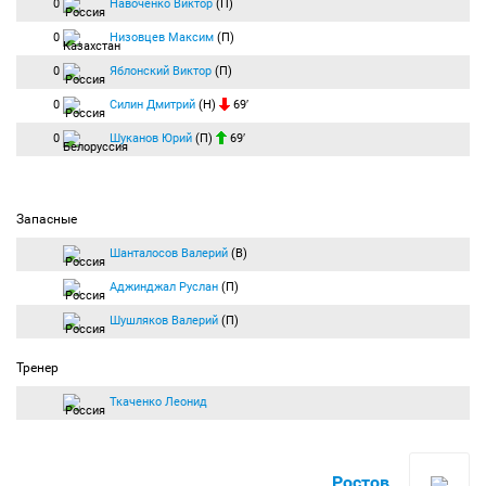
0
Навоченко Виктор
(П)
0
Низовцев Максим
(П)
0
Яблонский Виктор
(П)
0
Силин Дмитрий
(Н)
69′
0
Шуканов Юрий
(П)
69′
Запасные
Шанталосов Валерий
(В)
Аджинджал Руслан
(П)
Шушляков Валерий
(П)
Тренер
Ткаченко Леонид
Ростов