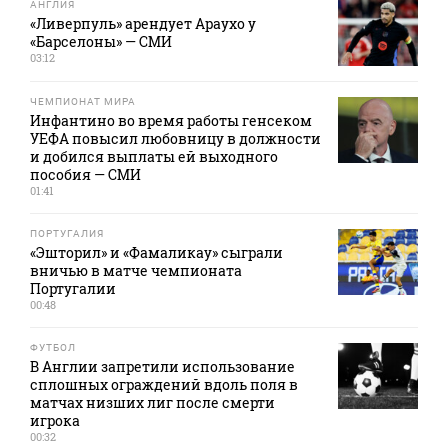
АНГЛИЯ
«Ливерпуль» арендует Араухо у
«Барселоны» — СМИ
03:12
ЧЕМПИОНАТ МИРА
Инфантино во время работы генсеком
УЕФА повысил любовницу в должности
и добился выплаты ей выходного
пособия — СМИ
01:41
ПОРТУГАЛИЯ
«Эшторил» и «Фамаликау» сыграли
вничью в матче чемпионата
Португалии
00:48
ФУТБОЛ
В Англии запретили использование
сплошных ограждений вдоль поля в
матчах низших лиг после смерти
игрока
00:32