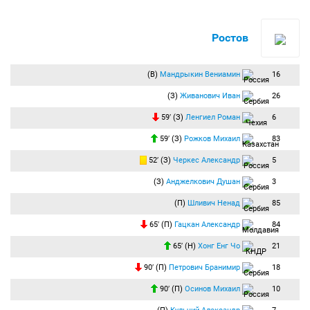
Ростов
(В)
Мандрыкин Вениамин
16
(З)
Живанович Иван
26
59′ (З)
Ленгиел Роман
6
59′ (З)
Рожков Михаил
83
52′ (З)
Черкес Александр
5
(З)
Анджелкович Душан
3
(П)
Шливич Ненад
85
65′ (П)
Гацкан Александр
84
65′ (Н)
Хонг Енг Чо
21
90′ (П)
Петрович Бранимир
18
90′ (П)
Осинов Михаил
10