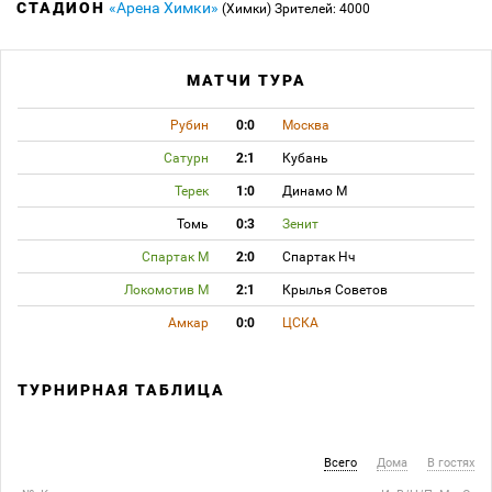
СТАДИОН
«Арена Химки»
(Химки)
Зрителей: 4000
МАТЧИ ТУРА
Рубин
0:0
Москва
Сатурн
2:1
Кубань
Терек
1:0
Динамо М
Томь
0:3
Зенит
Спартак М
2:0
Спартак Нч
Локомотив М
2:1
Крылья Советов
Амкар
0:0
ЦСКА
ТУРНИРНАЯ ТАБЛИЦА
Всего
Дома
В гостях