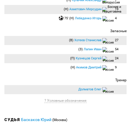
(П)
Кульчий Александр
7
(Н)
Ахметович Мерсудин
19
75′ (Н)
Лебеденко Игорь
4
Запасные
(В)
Хотеев Станислав
27
(З)
Лапин Иван
54
(П)
Кузнецов Сергей
24
(Н)
Акимов Дмитрий
9
Тренер
Долматов Олег
? Условные обозначения
СУДЬЯ
Баскаков Юрий
(Москва)