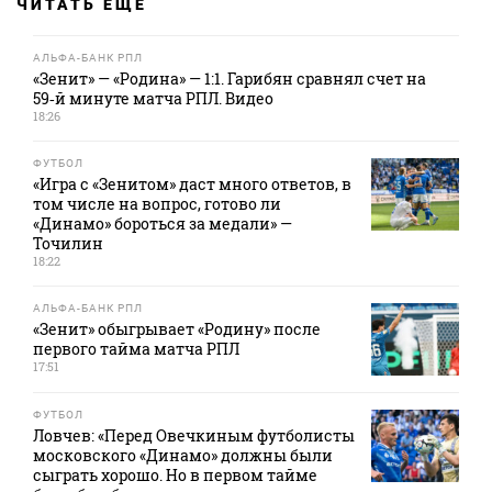
ЧИТАТЬ ЕЩЕ
АЛЬФА-БАНК РПЛ
«Зенит» — «Родина» — 1:1. Гарибян сравнял счет на
59‑й минуте матча РПЛ. Видео
18:26
ФУТБОЛ
«Игра с «Зенитом» даст много ответов, в
том числе на вопрос, готово ли
«Динамо» бороться за медали» —
Точилин
18:22
АЛЬФА-БАНК РПЛ
«Зенит» обыгрывает «Родину» после
первого тайма матча РПЛ
17:51
ФУТБОЛ
Ловчев: «Перед Овечкиным футболисты
московского «Динамо» должны были
сыграть хорошо. Но в первом тайме