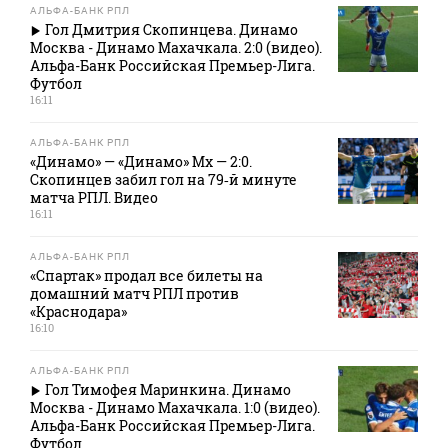
АЛЬФА-БАНК РПЛ
Гол Дмитрия Скопинцева. Динамо
Москва - Динамо Махачкала. 2:0 (видео).
Альфа-Банк Российская Премьер-Лига.
Футбол
16:11
АЛЬФА-БАНК РПЛ
«Динамо» — «Динамо» Мх — 2:0.
Скопинцев забил гол на 79‑й минуте
матча РПЛ. Видео
16:11
АЛЬФА-БАНК РПЛ
«Спартак» продал все билеты на
домашний матч РПЛ против
«Краснодара»
16:10
АЛЬФА-БАНК РПЛ
Гол Тимофея Маринкина. Динамо
Москва - Динамо Махачкала. 1:0 (видео).
Альфа-Банк Российская Премьер-Лига.
Футбол