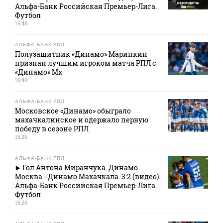
Альфа-Банк Российская Премьер-Лига.
Футбол
16:48
АЛЬФА-БАНК РПЛ
Полузащитник «Динамо» Маринкин
признан лучшим игроком матча РПЛ с
«Динамо» Мх
16:40
АЛЬФА-БАНК РПЛ
Московское «Динамо» обыграло
махачкалинское и одержало первую
победу в сезоне РПЛ
16:26
АЛЬФА-БАНК РПЛ
Гол Антона Миранчука. Динамо
Москва - Динамо Махачкала. 3:2 (видео).
Альфа-Банк Российская Премьер-Лига.
Футбол
16:26