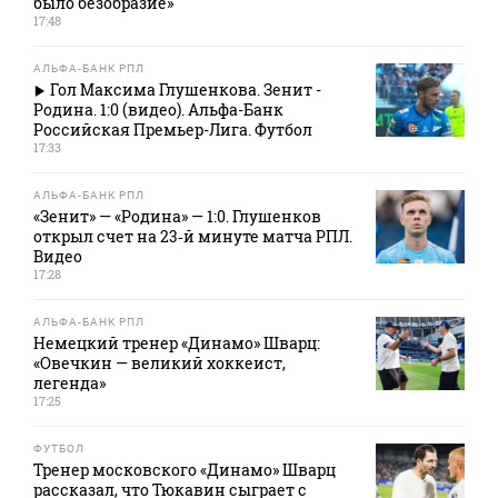
было безобразие»
17:48
АЛЬФА-БАНК РПЛ
Гол Максима Глушенкова. Зенит -
Родина. 1:0 (видео). Альфа-Банк
Российская Премьер-Лига. Футбол
17:33
АЛЬФА-БАНК РПЛ
«Зенит» — «Родина» — 1:0. Глушенков
открыл счет на 23‑й минуте матча РПЛ.
Видео
17:28
АЛЬФА-БАНК РПЛ
Немецкий тренер «Динамо» Шварц:
«Овечкин — великий хоккеист,
легенда»
17:25
ФУТБОЛ
Тренер московского «Динамо» Шварц
рассказал, что Тюкавин сыграет с