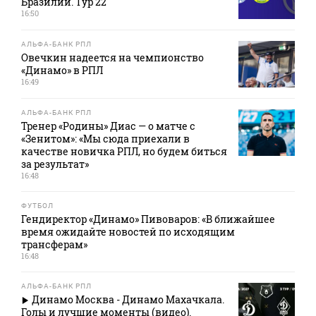
Бразилии. Тур 22
16:50
АЛЬФА-БАНК РПЛ
Овечкин надеется на чемпионство
«Динамо» в РПЛ
16:49
АЛЬФА-БАНК РПЛ
Тренер «Родины» Диас — о матче с
«Зенитом»: «Мы сюда приехали в
качестве новичка РПЛ, но будем биться
за результат»
16:48
ФУТБОЛ
Гендиректор «Динамо» Пивоваров: «В ближайшее
время ожидайте новостей по исходящим
трансферам»
16:48
АЛЬФА-БАНК РПЛ
Динамо Москва - Динамо Махачкала.
Голы и лучшие моменты (видео).