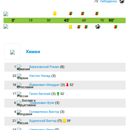
75′
Лебеденко
0′
45′
90′
15′
30′
60′
75′
Химки
1
Березовский Роман
(В)
23
Настич Ненад
(З)
18
Йованович Миодраг
(З)
52′
17
Гапон Евгений
(З)
52′
6
Тривунович Вуле
(З)
4
Головатенко Виктор
(З)
21
Будянский Виктор
(П)
39′
13
Цветкович Иван
(П)