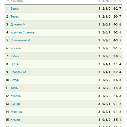
№
Команда
И
В/Н/П
М
О
1
Зенит
3
2/1/0
6-2
7
2
Терек
3
2/1/0
2-0
7
3
Динамо М
3
2/0/1
4-3
6
4
Крылья Советов
3
2/0/1
3-2
6
5
Локомотив М
3
1/2/0
4-3
5
6
Ростов
3
1/2/0
2-1
5
7
Рубин
3
1/2/0
3-0
5
8
ЦСКА
3
1/1/1
3-1
4
9
Спартак М
3
1/1/1
3-2
4
10
Сатурн
3
1/0/2
3-6
3
11
Томь
3
1/0/2
1-4
3
12
Кубань
3
1/0/2
2-5
3
13
Амкар
3
0/2/1
0-1
2
14
Москва
3
0/2/1
0-1
2
15
Химки
3
0/1/2
3-5
1