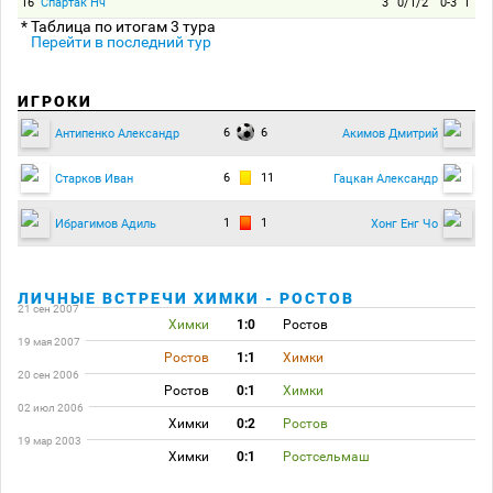
16
Спартак Нч
3
0/1/2
0-3
1
* Таблица по итогам 3 тура
Перейти в последний тур
ИГРОКИ
6
6
Антипенко Александр
Акимов Дмитрий
6
11
Старков Иван
Гацкан Александр
1
1
Ибрагимов Адиль
Хонг Енг Чо
ЛИЧНЫЕ ВСТРЕЧИ ХИМКИ - РОСТОВ
21 сен 2007
Химки
1:0
Ростов
19 мая 2007
Ростов
1:1
Химки
20 сен 2006
Ростов
0:1
Химки
02 июл 2006
Химки
0:2
Ростов
19 мар 2003
Химки
0:1
Ростсельмаш