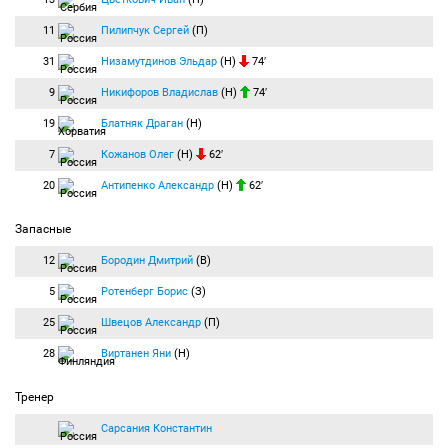
11
Пилипчук Сергей
(П)
31
Низамутдинов Эльдар
(Н)
74′
9
Никифоров Владислав
(Н)
74′
19
Блатняк Драган
(Н)
7
Кожанов Олег
(Н)
62′
20
Антипенко Александр
(Н)
62′
Запасные
12
Бородин Дмитрий
(В)
5
Ротенберг Борис
(З)
25
Швецов Александр
(П)
28
Виртанен Яни
(Н)
Тренер
Сарсания Константин