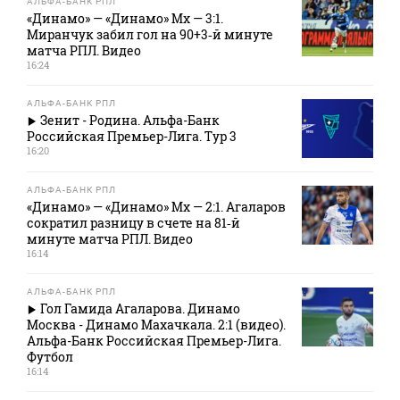
АЛЬФА-БАНК РПЛ
«Динамо» — «Динамо» Мх — 3:1.
Миранчук забил гол на 90+3‑й минуте
матча РПЛ. Видео
16:24
АЛЬФА-БАНК РПЛ
Зенит - Родина. Альфа-Банк
Российская Премьер-Лига. Тур 3
16:20
АЛЬФА-БАНК РПЛ
«Динамо» — «Динамо» Мх — 2:1. Агаларов
сократил разницу в счете на 81‑й
минуте матча РПЛ. Видео
16:14
АЛЬФА-БАНК РПЛ
Гол Гамида Агаларова. Динамо
Москва - Динамо Махачкала. 2:1 (видео).
Альфа-Банк Российская Премьер-Лига.
Футбол
16:14