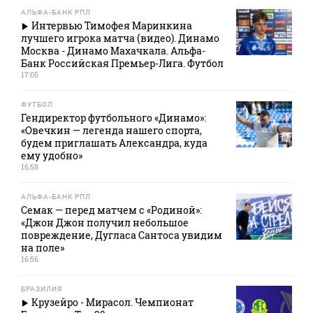
АЛЬФА-БАНК РПЛ
Интервью Тимофея Маринкина
лучшего игрока матча (видео). Динамо
Москва - Динамо Махачкала. Альфа-
Банк Российская Премьер-Лига. Футбол
17:05
ФУТБОЛ
Гендиректор футбольного «Динамо»:
«Овечкин — легенда нашего спорта,
будем приглашать Александра, куда
ему удобно»
16:58
АЛЬФА-БАНК РПЛ
Семак — перед матчем с «Родиной»:
«Джон Джон получил небольшое
повреждение, Дугласа Сантоса увидим
на поле»
16:56
БРАЗИЛИЯ
Крузейро - Мирасол. Чемпионат