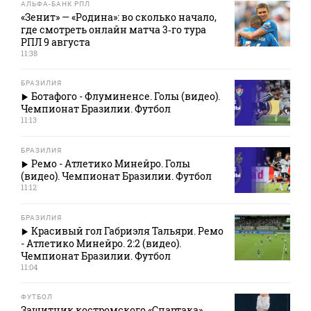
АЛЬФА-БАНК РПЛ
«Зенит» — «Родина»: во сколько начало,
где смотреть онлайн матча 3‑го тура
РПЛ 9 августа
11:38
БРАЗИЛИЯ
Ботафого - Флуминенсе. Голы (видео).
Чемпионат Бразилии. Футбол
11:13
БРАЗИЛИЯ
Ремо - Атлетико Минейро. Голы
(видео). Чемпионат Бразилии. Футбол
11:12
БРАЗИЛИЯ
Красивый гол Габриэля Тальяри. Ремо
- Атлетико Минейро. 2:2 (видео).
Чемпионат Бразилии. Футбол
11:04
ФУТБОЛ
Защитник костромского «Спартака»