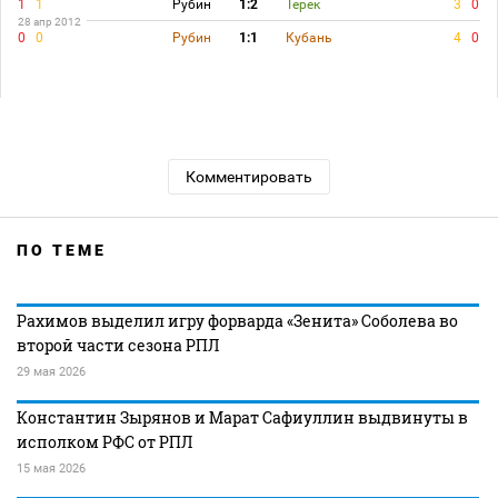
1
1
Рубин
1:2
Терек
3
0
28 апр 2012
0
0
Рубин
1:1
Кубань
4
0
Комментировать
ПО ТЕМЕ
Рахимов выделил игру форварда «Зенита» Соболева во
второй части сезона РПЛ
29 мая 2026
Константин Зырянов и Марат Сафиуллин выдвинуты в
исполком РФС от РПЛ
15 мая 2026