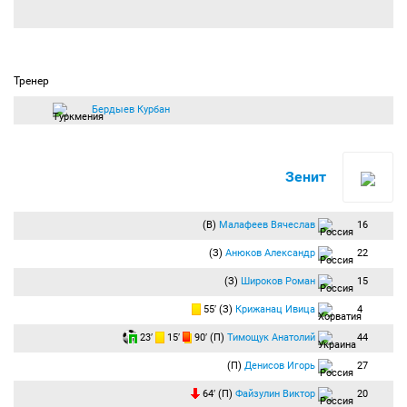
Тренер
Бердыев Курбан
Зенит
(В)
Малафеев Вячеслав
16
(З)
Анюков Александр
22
(З)
Широков Роман
15
55′ (З)
Крижанац Ивица
4
23′
15′
90′ (П)
Тимощук Анатолий
44
(П)
Денисов Игорь
27
64′ (П)
Файзулин Виктор
20