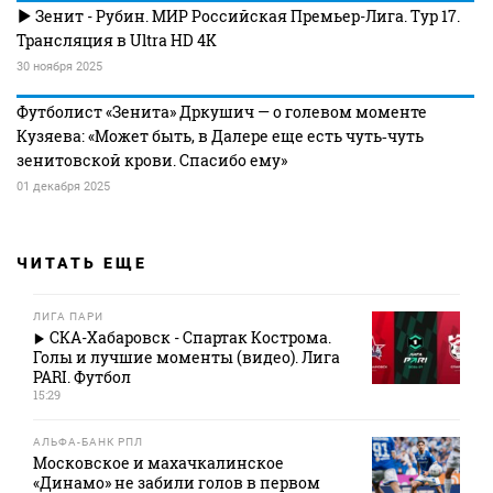
Зенит - Рубин. МИР Российская Премьер-Лига. Тур 17.
Трансляция в Ultra HD 4K
30 ноября 2025
Футболист «Зенита» Дркушич — о голевом моменте
Кузяева: «Может быть, в Далере еще есть чуть‑чуть
зенитовской крови. Спасибо ему»
01 декабря 2025
ЧИТАТЬ ЕЩЕ
ЛИГА ПАРИ
СКА-Хабаровск - Спартак Кострома.
Голы и лучшие моменты (видео). Лига
PARI. Футбол
15:29
АЛЬФА-БАНК РПЛ
Московское и махачкалинское
«Динамо» не забили голов в первом