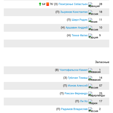
64′
76′ (З)
Пюигренье Себастьен
28
(П)
Зырянов Константин
18
(П)
Ширл Радек
11
(Н)
Аршавин Андрей
10
(Н)
Текке Фатих
9
Запасные
(В)
Чонтофальски Камил
1
(З)
Губочан Томаш
14
(П)
Ионов Алексей
57
(П)
Риксен Фернандо
25
(П)
Ли Хо
17
(П)
Радимов Владислав
2