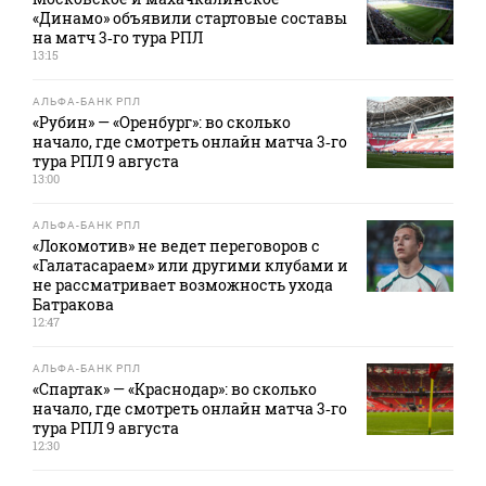
«Динамо» объявили стартовые составы
на матч 3‑го тура РПЛ
13:15
АЛЬФА-БАНК РПЛ
«Рубин» — «Оренбург»: во сколько
начало, где смотреть онлайн матча 3‑го
тура РПЛ 9 августа
13:00
АЛЬФА-БАНК РПЛ
«Локомотив» не ведет переговоров с
«Галатасараем» или другими клубами и
не рассматривает возможность ухода
Батракова
12:47
АЛЬФА-БАНК РПЛ
«Спартак» — «Краснодар»: во сколько
начало, где смотреть онлайн матча 3‑го
тура РПЛ 9 августа
12:30