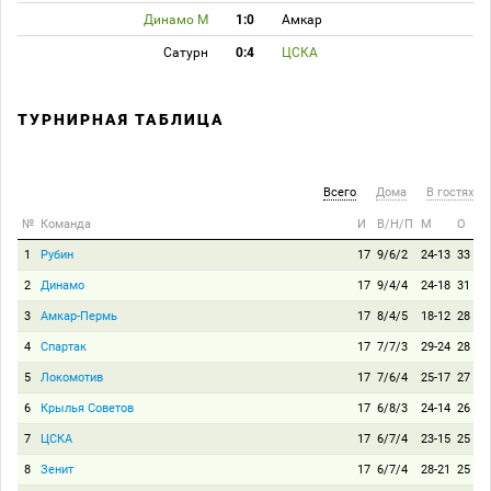
Динамо М
1:0
Амкар
Сатурн
0:4
ЦСКА
ТУРНИРНАЯ ТАБЛИЦА
Всего
Дома
В гостях
№
Команда
И
В/Н/П
М
О
1
Рубин
17
9/6/2
24-13
33
2
Динамо
17
9/4/4
24-18
31
3
Амкар-Пермь
17
8/4/5
18-12
28
4
Спартак
17
7/7/3
29-24
28
5
Локомотив
17
7/6/4
25-17
27
6
Крылья Советов
17
6/8/3
24-14
26
7
ЦСКА
17
6/7/4
23-15
25
8
Зенит
17
6/7/4
28-21
25