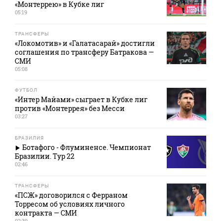
«Монтеррею» в Кубке лиг
05:19
ТРАНСФЕРЫ
«Локомотив» и «Галатасарай» достигли
соглашения по трансферу Батракова —
СМИ
05:08
ФУТБОЛ
«Интер Майами» сыграет в Кубке лиг
против «Монтеррея» без Месси
03:27
БРАЗИЛИЯ
Ботафого - Флуминенсе. Чемпионат
Бразилии. Тур 22
02:46
ТРАНСФЕРЫ
«ПСЖ» договорился с Ферраном
Торресом об условиях личного
контракта — СМИ
02:39