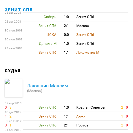
ЗЕНИТ СПБ
06 авг 2008
Сибирь
1:0
Зенит СПб
02 авг 2008
Зенит СПб
2:1
Москва
30 июл 2008
ЦСКА
0:0
Зенит СПб
26 июл 2008
Динамо М
1:0
Зенит СПб
23 июл 2008
Зенит СПб
1:1
Локомотив М
СУДЬЯ
Лаюшкин Максим
(Москва)
07 апр 2013
0
3
Зенит СПб
1:0
Крылья Советов
2
0
10 дек 2012
1
2
Зенит СПб
1:1
Анжи
1
0
02 ноя 2012
0
1
Зенит СПб
2:1
Ростов
2
0
01 сен 2012