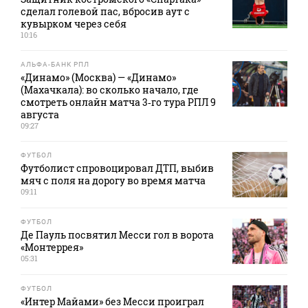
сделал голевой пас, вбросив аут с
кувырком через себя
10:16
АЛЬФА-БАНК РПЛ
«Динамо» (Москва) — «Динамо»
(Махачкала): во сколько начало, где
смотреть онлайн матча 3‑го тура РПЛ 9
августа
09:27
ФУТБОЛ
Футболист спровоцировал ДТП, выбив
мяч с поля на дорогу во время матча
09:11
ФУТБОЛ
Де Пауль посвятил Месси гол в ворота
«Монтеррея»
05:31
ФУТБОЛ
«Интер Майами» без Месси проиграл