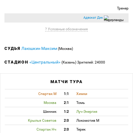
Тренер
Адвокат Дик
? Условные обозначения
СУДЬЯ
Лаюшкин Максим
(Москва)
СТАДИОН
«Центральный»
(Казань)
Зрителей: 24000
МАТЧИ ТУРА
Спартак М
1:1
Химки
Москва
2:1
Томь
Шинник
1:2
Луч-Энергия
Крылья Советов
2:0
Локомотив М
Спартак Нч
2:0
Терек