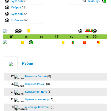
Бухаров
9′
23′
Тимощук
Ребров
12′
Бухаров
72′
Кобенко
86′
0′
45′
90′
15′
30′
60′
75′
Рубин
77
Рыжиков Сергей
(В)
76
Шаронов Роман
(З)
27
Квирквелия Дато
(З)
22
Орехов Александр
(З)
3
Ансальди Кристиан
(З)