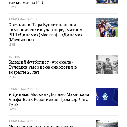
тайме матча РПЛ
15:20
АЛЬФА-БАНК РПЛ
Овечкин и Шара Буллет нанесли
символический удар перед матчем
РПЛ «Динамо» (Москва) — «Динамо»
(Махачкала)
15:01
ФУТБОЛ
Бывший футболист «Арсенала»
Кулешин умер из‑за онкологии в
возрасте 25 лет
14:46
АЛЬФА-БАНК РПЛ
Динамо Москва - Динамо Махачкала.
Альфа-Банк Российская Премьер-Лига.
Тур 3
14:20
АЛЬФА-БАНК РПЛ
Московское и махачкалинское