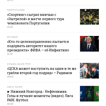
ПОРТУГАЛИЯ
«Спортинг» сыграл вничью с
«Эштрелой» в матче первого тура
чемпионата Португалии
01:55
ФУТБОЛ
«Кто‑то целенаправленно пытается
подорвать авторитет нашего
президента». ФИФА — об Инфантино
01:47
АЛЬФА-БАНК РПЛ
«ЦСКА может наступить на одни и те же
грабли второй год подряд» — Радимов
00:59
ЛИГА ПАРИ
Нижний Новгород - Нефтехимик.
Голы и лучшие моменты (видео). Лига
PARI. Футбол
00:38