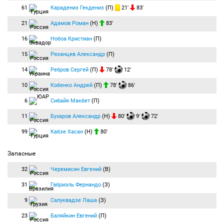
61
Карадениз Гекдениз
(П)
21′
83′
21
Адамов Роман
(Н)
83′
16
Нобоа Кристиан
(П)
15
Рязанцев Александр
(П)
14
Ребров Сергей
(П)
78′
12′
10
Кобенко Андрей
(П)
78′
86′
6
Сибайя Макбет
(П)
11
Бухаров Александр
(Н)
80′
9′
72′
99
Кабзе Хасан
(Н)
80′
Запасные
32
Черемисин Евгений
(В)
31
Габриэль Фернандо
(З)
9
Салуквадзе Лаша
(З)
23
Баляйкин Евгений
(П)