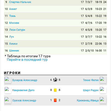
9
Спартак-Нальчик
17
7/3/7
18-19
24
10
Ахмат
17
6/3/8
15-23
21
11
Томь
17
5/4/8
15-22
19
12
Москва
17
4/7/6
17-20
19
13
Леон Сатурн
17
4/5/8
15-20
17
14
Луч
17
3/7/7
13-22
16
15
Химки
17
2/7/8
22-36
13
16
Шинник
17
2/5/10
16-30
11
* Таблица по итогам 17 тура
Перейти в последний тур
ИГРОКИ
6
8
Бухаров Александр
Текке Фатих
8
8
Квирквелия Дато
Ширл Радек
1
2
Орехов Александр
Крижанац Ивица