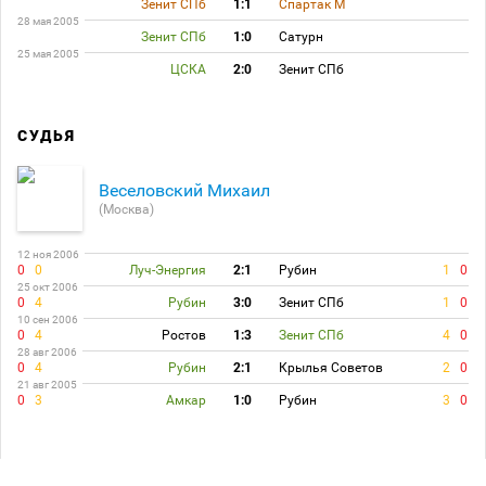
Зенит СПб
1:1
Спартак М
28 мая 2005
Зенит СПб
1:0
Сатурн
25 мая 2005
ЦСКА
2:0
Зенит СПб
СУДЬЯ
Веселовский Михаил
(Москва)
12 ноя 2006
0
0
Луч-Энергия
2:1
Рубин
1
0
25 окт 2006
0
4
Рубин
3:0
Зенит СПб
1
0
10 сен 2006
0
4
Ростов
1:3
Зенит СПб
4
0
28 авг 2006
0
4
Рубин
2:1
Крылья Советов
2
0
21 авг 2005
0
3
Амкар
1:0
Рубин
3
0