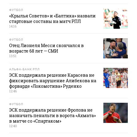
ФУТБОЛ
«Крылья Советов» и «Балтика» назвали
стартовые составы на матч РПЛ
14:16
ФУТБОЛ
Отец Лионеля Месси скончался в
возрасте 68 лет — СМИ
13:51
АЛЬФА-БАНК РПЛ
ЭСК поддержала решение Карасева не
фиксировать нарушение Алибекова на
форварде «Локомотива» Руденко
12:46
ФУТБОЛ
ЭСК поддержала решение Фролова не
назначать пенальти в ворота «Ахмата»
в матче со «Спартаком»
12:40