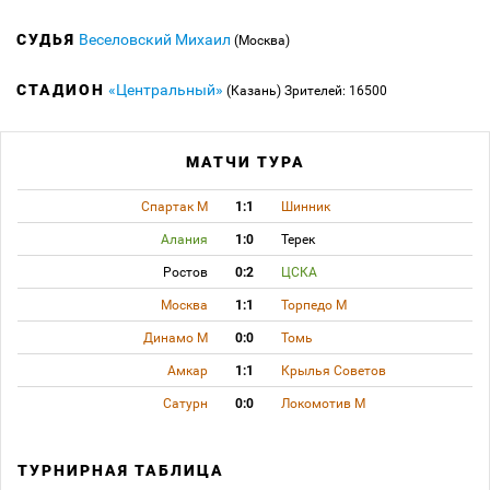
СУДЬЯ
Веселовский Михаил
(Москва)
СТАДИОН
«Центральный»
(Казань)
Зрителей: 16500
МАТЧИ ТУРА
Спартак М
1:1
Шинник
Алания
1:0
Терек
Ростов
0:2
ЦСКА
Москва
1:1
Торпедо М
Динамо М
0:0
Томь
Амкар
1:1
Крылья Советов
Сатурн
0:0
Локомотив М
ТУРНИРНАЯ ТАБЛИЦА