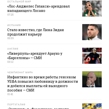
ОСТАЛЬНОЙ МИР
«Лос‑Анджелес Гэлакси» арендовал
нападающего Лосано
07:25
ИСПАНИЯ
Стало известно, где Люка Зидан
продолжит карьеру
05:59
АНГЛИЯ
«Ливерпуль» арендует Араухо у
«Барселоны» — СМИ
03:12
ЧЕМПИОНАТ МИРА
Инфантино во время работы генсеком
УЕФА повысил любовницу в должности
и добился выплаты ей выходного
пособия — СМИ
01:41
ПОРТУГАЛИЯ