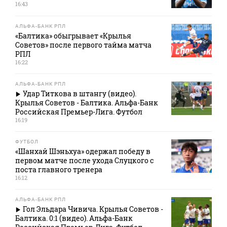
16:43
АЛЬФА-БАНК РПЛ
«Балтика» обыгрывает «Крылья
Советов» после первого тайма матча
РПЛ
16:22
АЛЬФА-БАНК РПЛ
Удар Титкова в штангу (видео).
Крылья Советов - Балтика. Альфа-Банк
Российская Премьер-Лига. Футбол
16:19
ФУТБОЛ
«Шанхай Шэньхуа» одержал победу в
первом матче после ухода Слуцкого с
поста главного тренера
16:12
АЛЬФА-БАНК РПЛ
Гол Эльдара Чивича. Крылья Советов -
Балтика. 0:1 (видео). Альфа-Банк