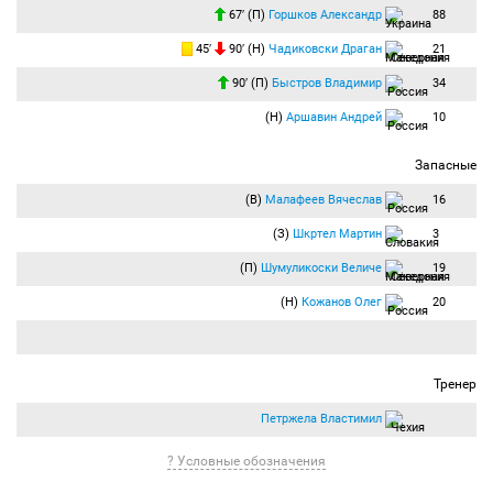
67′ (П)
Горшков Александр
88
45′
90′ (Н)
Чадиковски Драган
21
90′ (П)
Быстров Владимир
34
(Н)
Аршавин Андрей
10
Запасные
(В)
Малафеев Вячеслав
16
(З)
Шкртел Мартин
3
(П)
Шумуликоски Величе
19
(Н)
Кожанов Олег
20
Тренер
Петржела Властимил
? Условные обозначения