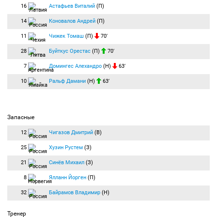
16
Астафьев Виталий
(П)
14
Коновалов Андрей
(П)
11
Чижек Томаш
(П)
70′
28
Буйткус Орестас
(П)
70′
7
Домингес Алехандро
(Н)
63′
10
Ральф Дамани
(Н)
63′
Запасные
12
Чигазов Дмитрий
(В)
25
Хузин Рустем
(З)
21
Синёв Михаил
(З)
8
Ялланн Йорген
(П)
32
Байрамов Владимир
(Н)
Тренер