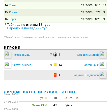
14
Томь
13
2/5/6
8-15
11
15
Ростов
13
2/3/8
7-21
9
16
Терек
13
2/3/8
8-20
9
* Таблица по итогам 13 тура
Перейти в последний тур
*"Терек" лишен 6-ти очков за несоблюдение трансферных обязательств
ИГРОКИ
7
9
Чижек Томаш
Аршавин Андрей
6
12
Скотти Андрес
Хаген Эрик
-
1
Радимов Владислав
ЛИЧНЫЕ ВСТРЕЧИ РУБИН - ЗЕНИТ
16 окт 2004
Рубин
1:1
Зенит СПб
07 апр 2004
Зенит СПб
4:3
Рубин
27 сен 2003