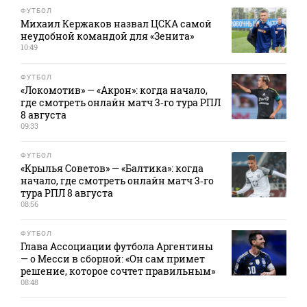
ФУТБОЛ
Михаил Кержаков назвал ЦСКА самой
неудобной командой для «Зенита»
10:49
ФУТБОЛ
«Локомотив» — «Акрон»: когда начало,
где смотреть онлайн матч 3‑го тура РПЛ
8 августа
09:33
ФУТБОЛ
«Крылья Советов» — «Балтика»: когда
начало, где смотреть онлайн матч 3‑го
тура РПЛ 8 августа
08:56
ФУТБОЛ
Глава Ассоциации футбола Аргентины
— о Месси в сборной: «Он сам примет
решение, которое сочтет правильным»
08:48