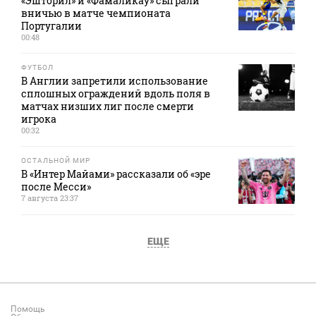
«Эшторил» и «Фамаликау» сыграли
вничью в матче чемпионата
Португалии
00:48
ФУТБОЛ
В Англии запретили использование
сплошных ограждений вдоль поля в
матчах низших лиг после смерти
игрока
00:32
ОСТАЛЬНОЙ МИР
В «Интер Майами» рассказали об «эре
после Месси»
7 августа 23:37
ЕЩЕ
Помощь