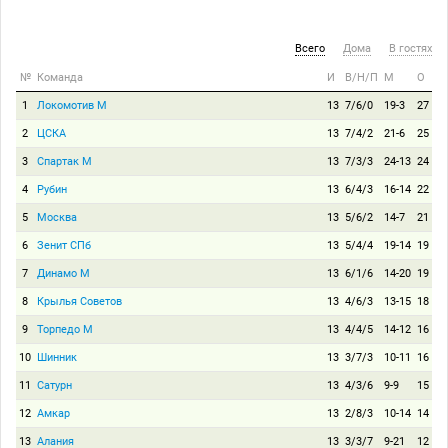
Всего
Дома
В гостях
№
Команда
И
В/Н/П
М
О
1
Локомотив М
13
7/6/0
19-3
27
2
ЦСКА
13
7/4/2
21-6
25
3
Спартак М
13
7/3/3
24-13
24
4
Рубин
13
6/4/3
16-14
22
5
Москва
13
5/6/2
14-7
21
6
Зенит СПб
13
5/4/4
19-14
19
7
Динамо М
13
6/1/6
14-20
19
8
Крылья Советов
13
4/6/3
13-15
18
9
Торпедо М
13
4/4/5
14-12
16
10
Шинник
13
3/7/3
10-11
16
11
Сатурн
13
4/3/6
9-9
15
12
Амкар
13
2/8/3
10-14
14
13
Алания
13
3/3/7
9-21
12