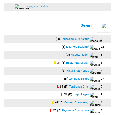
Бердыев Курбан
Зенит
(В)
Чонтофальски Камил
1
(З)
Цветков Валерий
22
(З)
Мареш Павел
8
31′ (З)
Вьештица Милан
5
(З)
Крижанац Ивица
4
(П)
Денисов Игорь
27
65′ (П)
Трифонов Олег
7
65′ (П)
Ширл Радек
9
61′ (П)
Спивак Александр
6
67′ (П)
Радимов Владислав
2