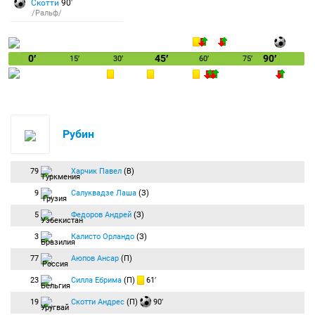
Скотти
90′
/Ральф/
0′
45′
90′
15′
30′
60′
75′
Рубин
79
Харчик Павел
(В)
9
Салуквадзе Лаша
(З)
5
Федоров Андрей
(З)
3
Калисто Орландо
(З)
77
Аюпов Ансар
(П)
23
Силла Ебрима
(П)
61′
19
Скотти Андрес
(П)
90′