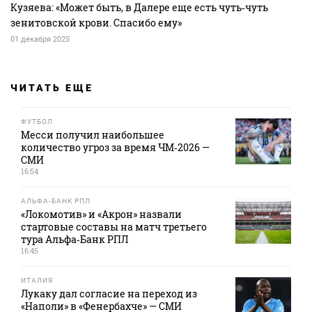
Кузяева: «Может быть, в Далере еще есть чуть‑чуть
зенитовской крови. Спасибо ему»
01 декабря 2025
ЧИТАТЬ ЕЩЕ
ФУТБОЛ
Месси получил наибольшее
количество угроз за время ЧМ‑2026 —
СМИ
16:54
АЛЬФА-БАНК РПЛ
«Локомотив» и «Акрон» назвали
стартовые составы на матч третьего
тура Альфа‑Банк РПЛ
16:45
ИТАЛИЯ
Лукаку дал согласие на переход из
«Наполи» в «Фенербахче» — СМИ