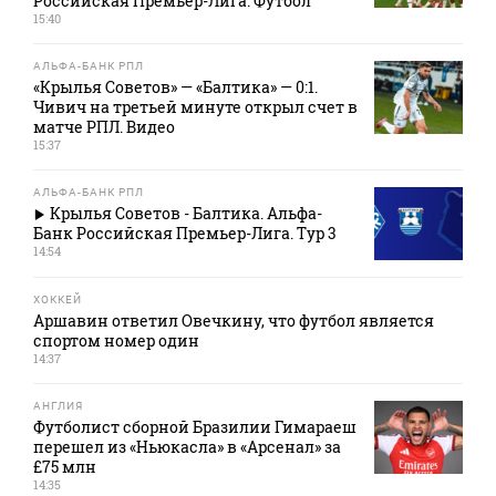
Российская Премьер-Лига. Футбол
15:40
АЛЬФА-БАНК РПЛ
«Крылья Советов» — «Балтика» — 0:1.
Чивич на третьей минуте открыл счет в
матче РПЛ. Видео
15:37
АЛЬФА-БАНК РПЛ
Крылья Советов - Балтика. Альфа-
Банк Российская Премьер-Лига. Тур 3
14:54
ХОККЕЙ
Аршавин ответил Овечкину, что футбол является
спортом номер один
14:37
АНГЛИЯ
Футболист сборной Бразилии Гимараеш
перешел из «Ньюкасла» в «Арсенал» за
£75 млн
14:35