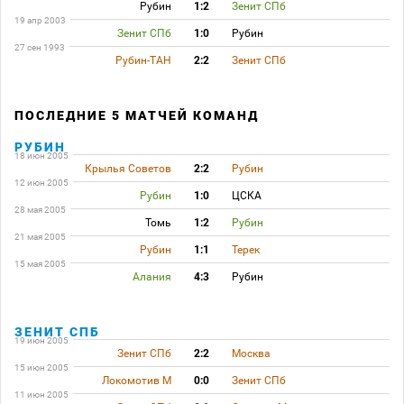
Рубин
1:2
Зенит СПб
19 апр 2003
Зенит СПб
1:0
Рубин
27 сен 1993
Рубин-ТАН
2:2
Зенит СПб
ПОСЛЕДНИЕ 5 МАТЧЕЙ КОМАНД
РУБИН
18 июн 2005
Крылья Советов
2:2
Рубин
12 июн 2005
Рубин
1:0
ЦСКА
28 мая 2005
Томь
1:2
Рубин
21 мая 2005
Рубин
1:1
Терек
15 мая 2005
Алания
4:3
Рубин
ЗЕНИТ СПБ
19 июн 2005
Зенит СПб
2:2
Москва
15 июн 2005
Локомотив М
0:0
Зенит СПб
11 июн 2005