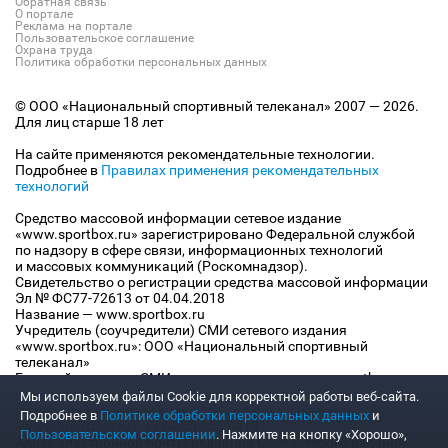
Обратная связь
О портале
Реклама на портале
Пользовательское соглашение
Охрана труда
Политика обработки персональных данных
© ООО «Национальный спортивный телеканал» 2007 — 2026.
Для лиц старше 18 лет
На сайте применяются рекомендательные технологии.
Подробнее в
Правилах применения рекомендательных
технологий
Средство массовой информации сетевое издание
«www.sportbox.ru» зарегистрировано Федеральной службой
по надзору в сфере связи, информационных технологий
и массовых коммуникаций (Роскомнадзор).
Свидетельство о регистрации средства массовой информации
Эл № ФС77-72613 от 04.04.2018
Название — www.sportbox.ru
Учредитель (соучредители) СМИ сетевого издания
«www.sportbox.ru»: ООО «Национальный спортивный
телеканал»
Главный редактор СМИ сетевого издания «www.sportbox.ru»:
Конов В.А.
Мы используем файлы Сookie для корректной работы веб-сайта.
Номер телефона редакции СМИ сетевого издания
Подробнее в
Политике обработки персональных данных
и
«www.sportbox.ru»: +7 (495) 653 8419
Пользовательском соглашении
. Нажмите на кнопку «Хорошо»,
Адрес электронной почты редакции СМИ сетевого издания