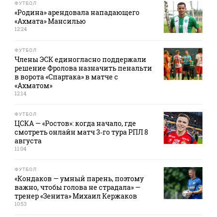
ФУТБОЛ
«Родина» арендовала нападающего
«Ахмата» Мансилью
12:24
ФУТБОЛ
Члены ЭСК единогласно поддержали
решение Фролова назначить пенальти
в ворота «Спартака» в матче с
«Ахматом»
12:14
ФУТБОЛ
ЦСКА — «Ростов»: когда начало, где
смотреть онлайн матч 3‑го тура РПЛ 8
августа
11:04
ФУТБОЛ
«Кондаков — умный парень, поэтому
важно, чтобы голова не страдала» —
тренер «Зенита» Михаил Кержаков
10:53