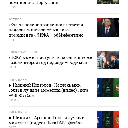
чемпионата Португалии
01:55
ФУТБОЛ
«Кто‑то целенаправленно пытается
подорвать авторитет нашего
президента». ФИФА — об Инфантино
01:47
АЛЬФА-БАНК РПЛ
«ЦСКА может наступить на одни и те же
грабли второй год подряд» — Радимов
00:59
ЛИГА ПАРИ
Нижний Новгород - Нефтехимик.
Голы и лучшие моменты (видео). Лига
PARI. Футбол
00:38
ЛИГА ПАРИ
Шинник - Арсенал. Голы и лучшие
моменты (видео). Лига PARI. Футбол
00:37