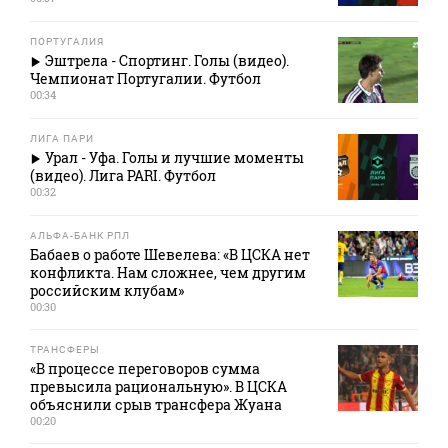
ПОРТУГАЛИЯ
Эштрела - Спортинг. Голы (видео).
Чемпионат Португалии. Футбол
00:34
ЛИГА ПАРИ
Урал - Уфа. Голы и лучшие моменты
(видео). Лига PARI. Футбол
00:32
АЛЬФА-БАНК РПЛ
Бабаев о работе Шевелева: «В ЦСКА нет
конфликта. Нам сложнее, чем другим
российским клубам»
00:30
ТРАНСФЕРЫ
«В процессе переговоров сумма
превысила рациональную». В ЦСКА
объяснили срыв трансфера Жуана
00:20