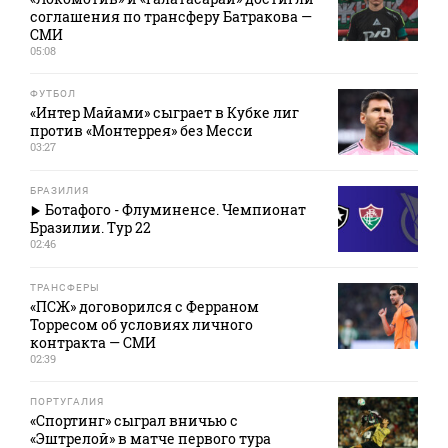
соглашения по трансферу Батракова —
СМИ
05:08
ФУТБОЛ
«Интер Майами» сыграет в Кубке лиг
против «Монтеррея» без Месси
03:27
БРАЗИЛИЯ
Ботафого - Флуминенсе. Чемпионат
Бразилии. Тур 22
02:46
ТРАНСФЕРЫ
«ПСЖ» договорился с Ферраном
Торресом об условиях личного
контракта — СМИ
02:39
ПОРТУГАЛИЯ
«Спортинг» сыграл вничью с
«Эштрелой» в матче первого тура