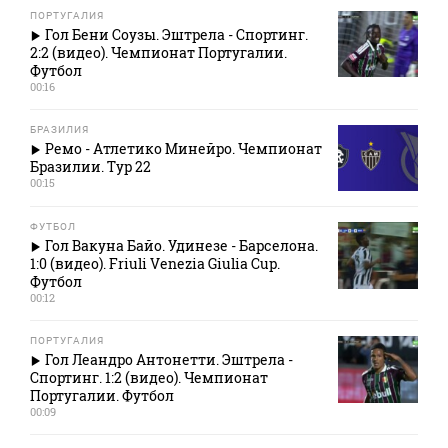
ПОРТУГАЛИЯ
Гол Бени Соузы. Эштрела - Спортинг.
2:2 (видео). Чемпионат Португалии.
Футбол
00:16
БРАЗИЛИЯ
Ремо - Атлетико Минейро. Чемпионат
Бразилии. Тур 22
00:15
ФУТБОЛ
Гол Вакуна Байо. Удинезе - Барселона.
1:0 (видео). Friuli Venezia Giulia Cup.
Футбол
00:12
ПОРТУГАЛИЯ
Гол Леандро Антонетти. Эштрела -
Спортинг. 1:2 (видео). Чемпионат
Португалии. Футбол
00:09