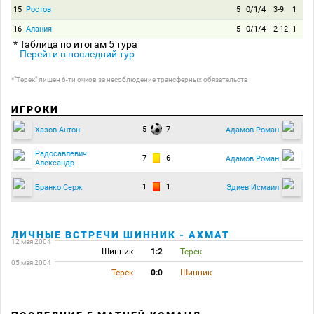
15
Ростов
5
0/1/4
3-9
1
16
Алания
5
0/1/4
2-12
1
* Таблица по итогам 5 тура
Перейти в последний тур
*"Терек" лишен 6-ти очков за несоблюдение трансферных обязательств
ИГРОКИ
5
7
Хазов Антон
Адамов Роман
Радосавлевич
7
6
Адамов Роман
Александр
1
1
Бранко Серж
Эдиев Исмаил
ЛИЧНЫЕ ВСТРЕЧИ ШИННИК - АХМАТ
12 мая 2004
Шинник
1:2
Терек
05 мая 2004
Терек
0:0
Шинник