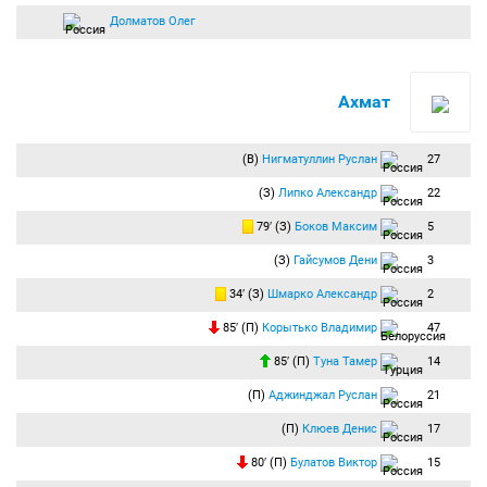
Долматов Олег
Ахмат
(В)
Нигматуллин Руслан
27
(З)
Липко Александр
22
79′ (З)
Боков Максим
5
(З)
Гайсумов Дени
3
34′ (З)
Шмарко Александр
2
85′ (П)
Корытько Владимир
47
85′ (П)
Туна Тамер
14
(П)
Аджинджал Руслан
21
(П)
Клюев Денис
17
80′ (П)
Булатов Виктор
15