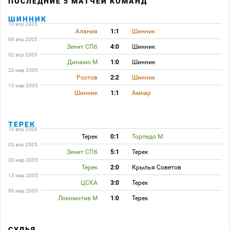
ПОСЛЕДНИЕ 5 МАТЧЕЙ КОМАНД
ШИННИК
10 апр 2005
Алания
1:1
Шинник
06 апр 2005
Зенит СПб
4:0
Шинник
02 апр 2005
Динамо М
1:0
Шинник
20 мар 2005
Ростов
2:2
Шинник
12 мар 2005
Шинник
1:1
Амкар
ТЕРЕК
10 апр 2005
Терек
0:1
Торпедо М
03 апр 2005
Зенит СПб
5:1
Терек
20 мар 2005
Терек
2:0
Крылья Советов
13 мар 2005
ЦСКА
3:0
Терек
06 мар 2005
Локомотив М
1:0
Терек
СУДЬЯ