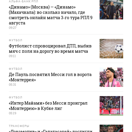
АЛЬФА-БАНК РПЛ
«Динамо» (Москва) — «Динамо»
(Махачкала): во сколько начало, где
смотреть онлайн матча 3‑го тура РПЛ 9
августа
09:27
ФУТБОЛ
Футболист спровоцировал ДТП, выбив
мяч с поля на дорогу во время матча
09:11
ФУТБОЛ
Де Пауль посвятил Месси гол в ворота
«Монтеррея»
05:31
ФУТБОЛ
«Интер Майами» без Месси проиграл
«Монтеррею» в Кубке лиг
05:19
ТРАНСФЕРЫ
«Локомотив» и «Галатасарай» достигли