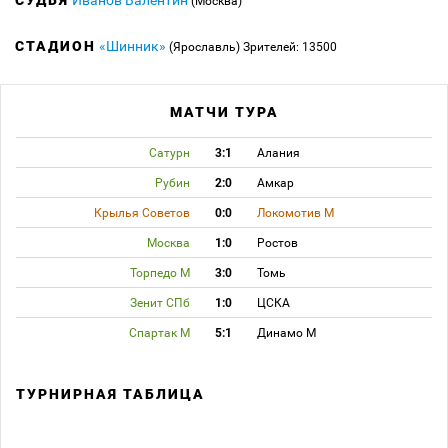
СУДЬЯ
Иванов Валентин
(Москва)
СТАДИОН
«Шинник»
(Ярославль)
Зрителей: 13500
МАТЧИ ТУРА
Сатурн
3:1
Алания
Рубин
2:0
Амкар
Крылья Советов
0:0
Локомотив М
Москва
1:0
Ростов
Торпедо М
3:0
Томь
Зенит СПб
1:0
ЦСКА
Спартак М
5:1
Динамо М
ТУРНИРНАЯ ТАБЛИЦА