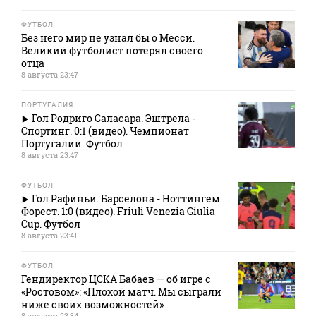
ФУТБОЛ
Без него мир не узнал бы о Месси.
Великий футболист потерял своего
отца
8 августа 23:47
ПОРТУГАЛИЯ
Гол Родриго Саласара. Эштрела -
Спортинг. 0:1 (видео). Чемпионат
Португалии. Футбол
8 августа 23:47
ФУТБОЛ
Гол Рафиньи. Барселона - Ноттингем
Форест. 1:0 (видео). Friuli Venezia Giulia
Cup. Футбол
8 августа 23:41
ФУТБОЛ
Гендиректор ЦСКА Бабаев — об игре с
«Ростовом»: «Плохой матч. Мы сыграли
ниже своих возможностей»
8 августа 23:34