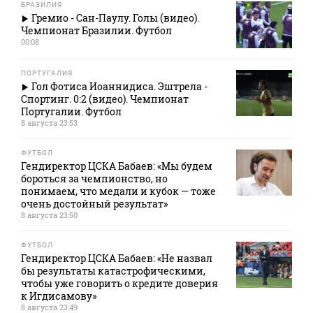
БРАЗИЛИЯ
Гремио - Сан-Паулу. Голы (видео).
Чемпионат Бразилии. Футбол
00:08
ПОРТУГАЛИЯ
Гол Фотиса Иоаннидиса. Эштрела -
Спортинг. 0:2 (видео). Чемпионат
Португалии. Футбол
8 августа 23:53
ФУТБОЛ
Гендиректор ЦСКА Бабаев: «Мы будем
бороться за чемпионство, но
понимаем, что медали и кубок — тоже
очень достойный результат»
8 августа 23:50
ФУТБОЛ
Гендиректор ЦСКА Бабаев: «Не назвал
бы результаты катастрофическими,
чтобы уже говорить о кредите доверия
к Игдисамову»
8 августа 23:49