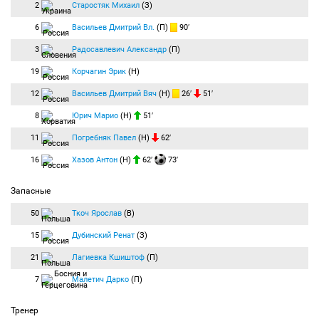
2
Старостяк Михаил
(З)
6
Васильев Дмитрий Вл.
(П)
90′
3
Радосавлевич Александр
(П)
19
Корчагин Эрик
(Н)
12
Васильев Дмитрий Вяч
(Н)
26′
51′
8
Юрич Марио
(Н)
51′
11
Погребняк Павел
(Н)
62′
16
Хазов Антон
(Н)
62′
73′
Запасные
50
Ткоч Ярослав
(В)
15
Дубинский Ренат
(З)
21
Лагиевка Кшиштоф
(П)
7
Малетич Дарко
(П)
Тренер