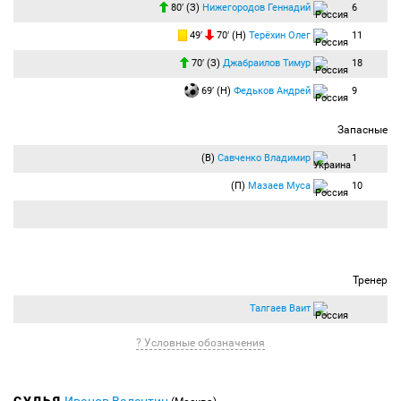
80′ (З)
Нижегородов Геннадий
6
49′
70′ (Н)
Терёхин Олег
11
70′ (З)
Джабраилов Тимур
18
69′ (Н)
Федьков Андрей
9
Запасные
(В)
Савченко Владимир
1
(П)
Мазаев Муса
10
Тренер
Талгаев Ваит
? Условные обозначения