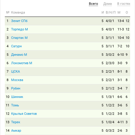
Всего
Дома
В гостях
№
Команда
И
В/Н/П
М
О
1
Зенит СПб
5
4/0/1
13-4
12
2
Торпедо М
5
4/0/1
11-3
12
3
Спартак М
5
3/1/1
10-4
10
4
Сатурн
5
3/1/1
7-2
10
5
Динамо М
5
3/0/2
6-10
9
6
Локомотив М
5
2/3/0
3-0
9
7
ЦСКА
5
2/2/1
8-1
8
8
Москва
5
2/2/1
3-1
8
9
Рубин
5
2/1/2
3-4
7
10
Шинник
5
1/3/1
6-6
6
11
Томь
5
1/2/2
3-6
5
12
Крылья Советов
5
1/2/2
3-8
5
13
Терек
5
1/0/4
4-11
3
14
Амкар
5
0/3/2
2-6
3