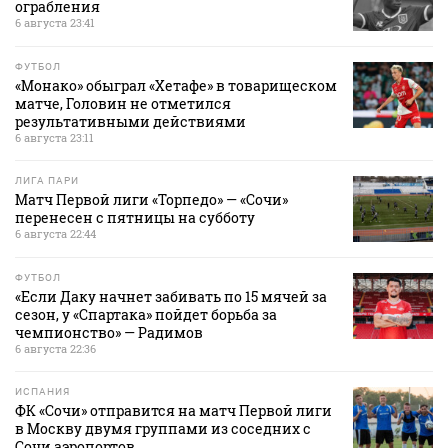
ограбления
6 августа 23:41
ФУТБОЛ
«Монако» обыграл «Хетафе» в товарищеском
матче, Головин не отметился
результативными действиями
6 августа 23:11
ЛИГА ПАРИ
Матч Первой лиги «Торпедо» — «Сочи»
перенесен с пятницы на субботу
6 августа 22:44
ФУТБОЛ
«Если Даку начнет забивать по 15 мячей за
сезон, у «Спартака» пойдет борьба за
чемпионство» — Радимов
6 августа 22:36
ИСПАНИЯ
ФК «Сочи» отправится на матч Первой лиги
в Москву двумя группами из соседних с
Сочи аэропортов