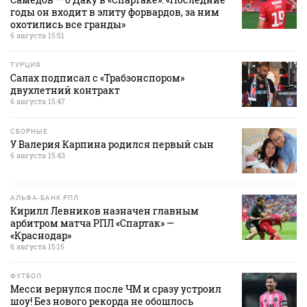
годы он входит в элиту форвардов, за ним
охотились все гранды»
6 августа 15:51
ТУРЦИЯ
Салах подписал с «Трабзонспором»
двухлетний контракт
6 августа 15:47
СБОРНЫЕ
У Валерия Карпина родился первый сын
6 августа 15:43
АЛЬФА-БАНК РПЛ
Кирилл Левников назначен главным
арбитром матча РПЛ «Спартак» —
«Краснодар»
6 августа 15:15
ФУТБОЛ
Месси вернулся после ЧМ и сразу устроил
шоу! Без нового рекорда не обошлось