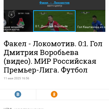
Факел
-
Локомотив
матч-центр
0:1. Дмитрий Воробьёв
 лучшие моменты
Гол Каштанова из оф
Факел - Локомотив. 0:1. Гол
Дмитрия Воробьева
(видео). МИР Российская
Премьер-Лига. Футбол
11 мая 2025 16:56
R
Y