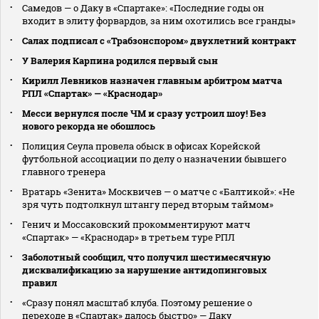
Самедов — о Даку в «Спартаке»: «Последние годы он
входит в элиту форвардов, за ним охотились все гранды»
Салах подписал с «Трабзонспором» двухлетний контракт
У Валерия Карпина родился первый сын
Кирилл Левников назначен главным арбитром матча
РПЛ «Спартак» — «Краснодар»
Месси вернулся после ЧМ и сразу устроил шоу! Без
нового рекорда не обошлось
Полиция Сеула провела обыск в офисах Корейской
футбольной ассоциации по делу о назначении бывшего
главного тренера
Вратарь «Зенита» Москвичев — о матче с «Балтикой»: «Не
зря чуть подтолкнул штангу перед вторым таймом»
Генич и Моссаковский прокомментируют матч
«Спартак» — «Краснодар» в третьем туре РПЛ
Заболотный сообщил, что получил шестимесячную
дисквалификацию за нарушение антидопинговых
правил
«Сразу понял масштаб клуба. Поэтому решение о
переходе в «Спартак» далось быстро» — Даку