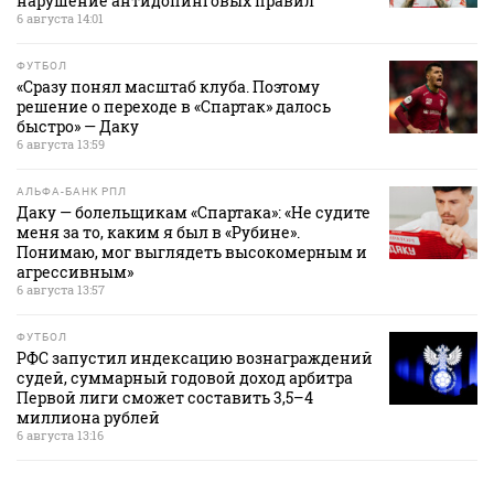
нарушение антидопинговых правил
6 августа 14:01
ФУТБОЛ
«Сразу понял масштаб клуба. Поэтому
решение о переходе в «Спартак» далось
быстро» — Даку
6 августа 13:59
АЛЬФА-БАНК РПЛ
Даку — болельщикам «Спартака»: «Не судите
меня за то, каким я был в «Рубине».
Понимаю, мог выглядеть высокомерным и
агрессивным»
6 августа 13:57
ФУТБОЛ
РФС запустил индексацию вознаграждений
судей, суммарный годовой доход арбитра
Первой лиги сможет составить 3,5–4
миллиона рублей
6 августа 13:16