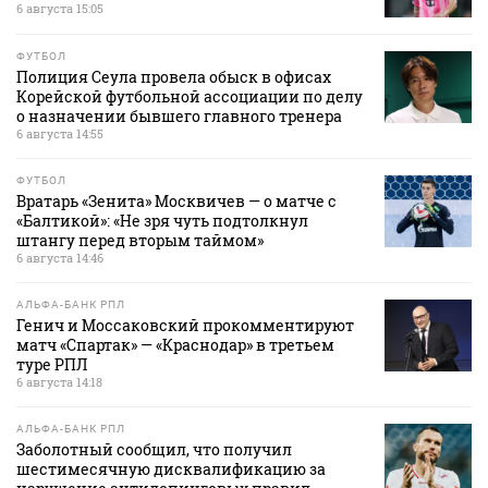
6 августа 15:05
ФУТБОЛ
Полиция Сеула провела обыск в офисах
Корейской футбольной ассоциации по делу
о назначении бывшего главного тренера
6 августа 14:55
ФУТБОЛ
Вратарь «Зенита» Москвичев — о матче с
«Балтикой»: «Не зря чуть подтолкнул
штангу перед вторым таймом»
6 августа 14:46
АЛЬФА-БАНК РПЛ
Генич и Моссаковский прокомментируют
матч «Спартак» — «Краснодар» в третьем
туре РПЛ
6 августа 14:18
АЛЬФА-БАНК РПЛ
Заболотный сообщил, что получил
шестимесячную дисквалификацию за