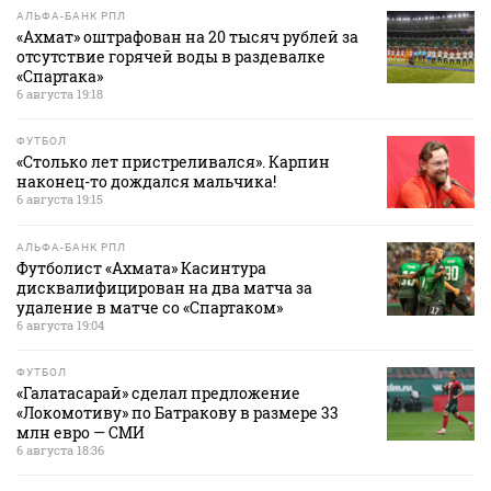
АЛЬФА-БАНК РПЛ
«Ахмат» оштрафован на 20 тысяч рублей за
отсутствие горячей воды в раздевалке
«Спартака»
6 августа 19:18
ФУТБОЛ
«Столько лет пристреливался». Карпин
наконец-то дождался мальчика!
6 августа 19:15
АЛЬФА-БАНК РПЛ
Футболист «Ахмата» Касинтура
дисквалифицирован на два матча за
удаление в матче со «Спартаком»
6 августа 19:04
ФУТБОЛ
«Галатасарай» сделал предложение
«Локомотиву» по Батракову в размере 33
млн евро — СМИ
6 августа 18:36