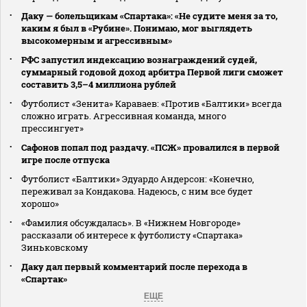
Даку — болельщикам «Спартака»: «Не судите меня за то,
каким я был в «Рубине». Понимаю, мог выглядеть
высокомерным и агрессивным»
РФС запустил индексацию вознаграждений судей,
суммарный годовой доход арбитра Первой лиги сможет
составить 3,5–4 миллиона рублей
Футболист «Зенита» Караваев: «Против «Балтики» всегда
сложно играть. Агрессивная команда, много
прессингует»
Сафонов попал под раздачу. «ПСЖ» провалился в первой
игре после отпуска
Футболист «Балтики» Эдуардо Андерсон: «Конечно,
переживал за Кондакова. Надеюсь, с ним все будет
хорошо»
«Фамилия обсуждалась». В «Нижнем Новгороде»
рассказали об интересе к футболисту «Спартака»
Зиньковскому
Даку дал первый комментарий после перехода в
«Спартак»
ЕЩЕ