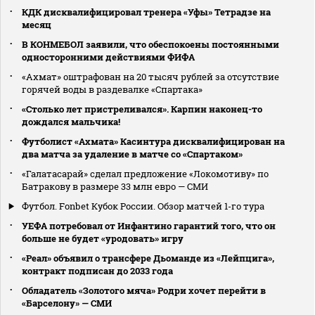
КДК дисквалифицировал тренера «Уфы» Тетрадзе на
месяц
В КОНМЕБОЛ заявили, что обеспокоены постоянными
односторонними действиями ФИФА
«Ахмат» оштрафован на 20 тысяч рублей за отсутствие
горячей воды в раздевалке «Спартака»
«Столько лет пристреливался». Карпин наконец-то
дождался мальчика!
Футболист «Ахмата» Касинтура дисквалифицирован на
два матча за удаление в матче со «Спартаком»
«Галатасарай» сделал предложение «Локомотиву» по
Батракову в размере 33 млн евро — СМИ
Футбол. Fonbet Кубок России. Обзор матчей 1-го тура
УЕФА потребовал от Инфантино гарантий того, что он
больше не будет «уродовать» игру
«Реал» объявил о трансфере Дьоманде из «Лейпцига»,
контракт подписан до 2033 года
Обладатель «Золотого мяча» Родри хочет перейти в
«Барселону» — СМИ