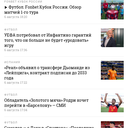
FONBET КУБОК РОССИИ
Футбол. Fonbet Кубок России. Обзор
матчей 1-го тура
6 августа 18:20
ФУТБОЛ
УЕФА потребовал от Инфантино гарантий
того, что он больше не будет «уродовать»
игру
6 августа 17:36
ИСПАНИЯ
«Реал» объявил о трансфере Дьоманде из
«Лейпцига», контракт подписан до 2033
года
6 августа 17:22
ФУТБОЛ
Обладатель «Золотого мяча» Родри хочет
перейти в «Барселону» — СМИ
6 августа 17:04
ФУТБОЛ
Самедов — о Даку в «Спартаке»: «Последние