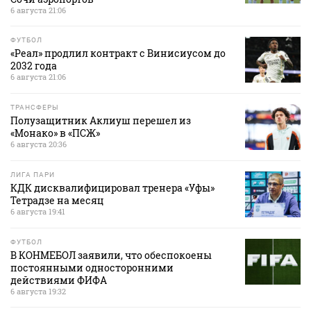
6 августа 21:06
ФУТБОЛ
«Реал» продлил контракт с Винисиусом до
2032 года
6 августа 21:06
ТРАНСФЕРЫ
Полузащитник Аклиуш перешел из
«Монако» в «ПСЖ»
6 августа 20:36
ЛИГА ПАРИ
КДК дисквалифицировал тренера «Уфы»
Тетрадзе на месяц
6 августа 19:41
ФУТБОЛ
В КОНМЕБОЛ заявили, что обеспокоены
постоянными односторонними
действиями ФИФА
6 августа 19:32