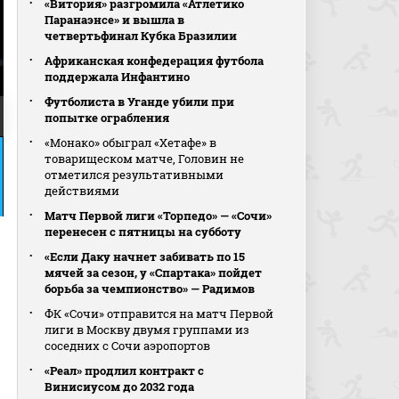
«Витория» разгромила «Атлетико
Паранаэнсе» и вышла в
четвертьфинал Кубка Бразилии
Африканская конфедерация футбола
поддержала Инфантино
Футболиста в Уганде убили при
попытке ограбления
«Монако» обыграл «Хетафе» в
товарищеском матче, Головин не
отметился результативными
действиями
Матч Первой лиги «Торпедо» — «Сочи»
перенесен с пятницы на субботу
«Если Даку начнет забивать по 15
мячей за сезон, у «Спартака» пойдет
борьба за чемпионство» — Радимов
ФК «Сочи» отправится на матч Первой
лиги в Москву двумя группами из
соседних с Сочи аэропортов
«Реал» продлил контракт с
Винисиусом до 2032 года