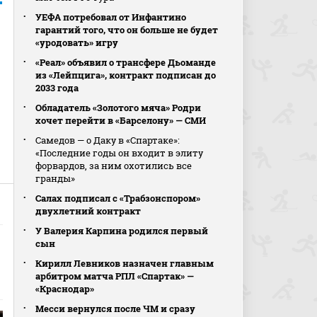
УЕФА потребовал от Инфантино
гарантий того, что он больше не будет
«уродовать» игру
«Реал» объявил о трансфере Дьоманде
из «Лейпцига», контракт подписан до
2033 года
Обладатель «Золотого мяча» Родри
хочет перейти в «Барселону» — СМИ
Самедов — о Даку в «Спартаке»:
«Последние годы он входит в элиту
форвардов, за ним охотились все
гранды»
Салах подписал с «Трабзонспором»
двухлетний контракт
У Валерия Карпина родился первый
сын
Кирилл Левников назначен главным
арбитром матча РПЛ «Спартак» —
«Краснодар»
Месси вернулся после ЧМ и сразу