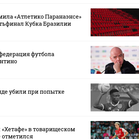
мила «Атлетико Паранаэнсе»
ртьфинал Кубка Бразилии
федерация футбола
нтино
нде убили при попытке
 «Хетафе» в товарищеском
е отметился