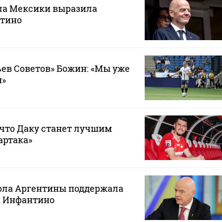
ла Мексики выразила
тино
ев Советов» Божин: «Мы уже
н»
 что Даку станет лучшим
артака»
ола Аргентины поддержала
 Инфантино