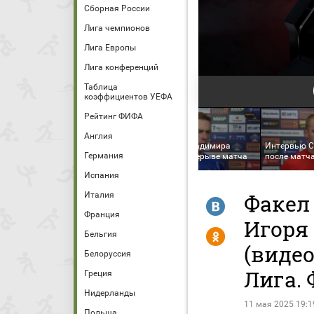
Сборная России
Лига чемпионов
Лига Европы
Лига конференций
Таблица
коэффициентов УЕФА
Рейтинг ФИФА
Интервью Артема
Англия
Карпукаса в перерыве
Интервью Владимира
Интервью С
Германия
да
матча
Ильина в перерыве матча
после матч
Испания
Италия
Факел
R
Франция
Игоря
Y
Бельгия
(виде
Белоруссия
Лига. 
Греция
Нидерланды
11 мая 2025 19:1
Польша