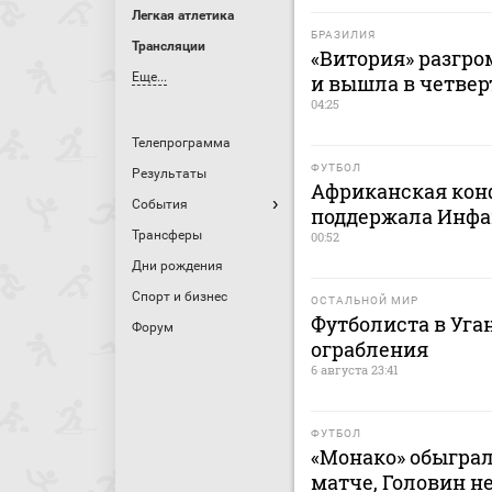
Легкая атлетика
БРАЗИЛИЯ
Трансляции
«Витория» разгро
Еще...
и вышла в четве
04:25
Телепрограмма
ФУТБОЛ
Результаты
Африканская кон
События
поддержала Инфа
Трансферы
00:52
Дни рождения
Спорт и бизнес
ОСТАЛЬНОЙ МИР
Футболиста в Уга
Форум
ограбления
6 августа 23:41
ФУТБОЛ
«Монако» обыграл
матче, Головин н