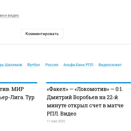
вки видео
Комментировать
орь Шалимов
Футбол
Россия
Альфа-Банк РПЛ
Видеосюжет
тив. МИР
«Факел» — «Локомотив» — 0:1.
ер-Лига. Тур
Дмитрий Воробьев на 22‑й
минуте открыл счет в матче
РПЛ. Видео
11 мая 2025