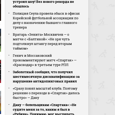
устроил шоу! Без нового рекорда не
обошлось
Полиция Сеула провела обыск в офисах
Корейской футбольной ассоциации по
делу о назначении бывшего главного
тренера
Вратарь «Зенита» Москвичев — о
матче с «Балтикой»: «Не зря чуть
подтолкнул штангу перед вторым
таймом»
Генич и Моссаковский
прокомментируют матч «Спартак» —
«Краснодар» в третьем туре РПЛ
Заболотный сообщил, что получил
шестимесячную дисквалификацию за
нарушение антидопинговых правил
«Сразу понял масштаб клуба. Поэтому
решение о переходе в «Спартак» далось
быстро» — Даку
Даку — болельщикам «Спартака»: «Не
судите меня за то, каким я был в
«Рубине». Понимаю, мог выглядеть