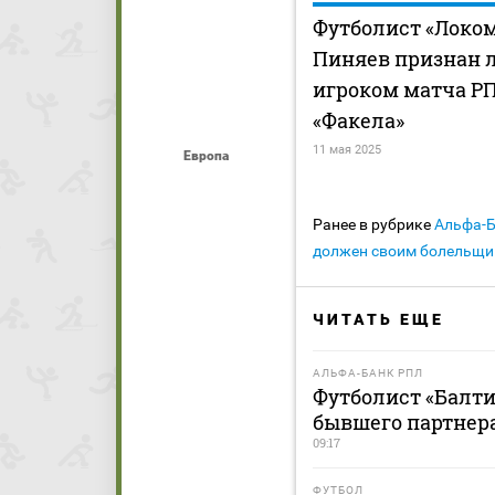
Футболист «Локо
Пиняев признан
игроком матча Р
«Факела»
11 мая 2025
Европа
Ранее в рубрике
Альфа-
должен своим болельщи
ЧИТАТЬ ЕЩЕ
АЛЬФА-БАНК РПЛ
Футболист «Балти
бывшего партнера
09:17
ФУТБОЛ