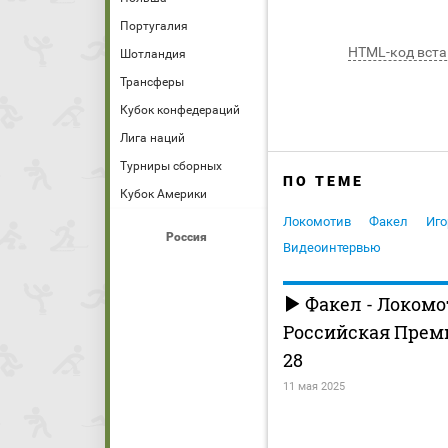
Португалия
HTML-код вста
Шотландия
Трансферы
Кубок конфедераций
Лига наций
Турниры сборных
ПО ТЕМЕ
Кубок Америки
Локомотив
Факел
Иг
Россия
Видеоинтервью
Факел - Локомо
Российская Премь
28
11 мая 2025