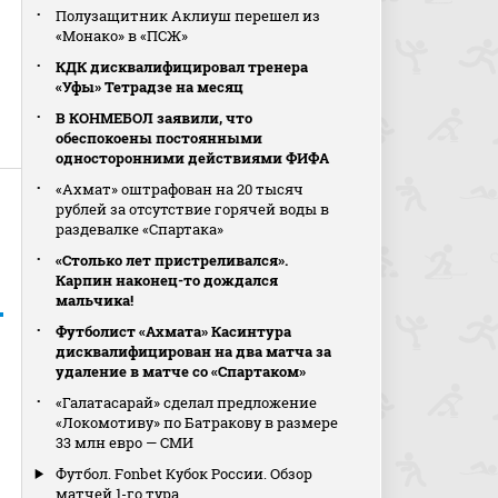
Полузащитник Аклиуш перешел из
«Монако» в «ПСЖ»
КДК дисквалифицировал тренера
«Уфы» Тетрадзе на месяц
В КОНМЕБОЛ заявили, что
обеспокоены постоянными
односторонними действиями ФИФА
«Ахмат» оштрафован на 20 тысяч
рублей за отсутствие горячей воды в
раздевалке «Спартака»
«Столько лет пристреливался».
Карпин наконец-то дождался
мальчика!
Футболист «Ахмата» Касинтура
дисквалифицирован на два матча за
удаление в матче со «Спартаком»
«Галатасарай» сделал предложение
«Локомотиву» по Батракову в размере
33 млн евро — СМИ
Футбол. Fonbet Кубок России. Обзор
матчей 1-го тура