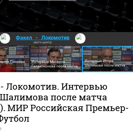
Факел
-
Локомотив
матч-центр
Интервью Игоря
ергея Пиняева
Интервью Михаила
Шалимова после матча
а
Галактионова после матча
 - Локомотив. Интервью
 Шалимова после матча
о). МИР Российская Премьер-
Футбол
9