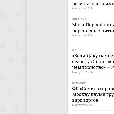
результативным
6 августа 23:11
ЛИГА ПАРИ
Матч Первой лиги
перенесен с пятн
6 августа 22:44
ФУТБОЛ
«Если Даку начнет
сезон, у «Спартак
чемпионство» — 
6 августа 22:36
ИСПАНИЯ
ФК «Сочи» отправ
Москву двумя гру
аэропортов
6 августа 21:06