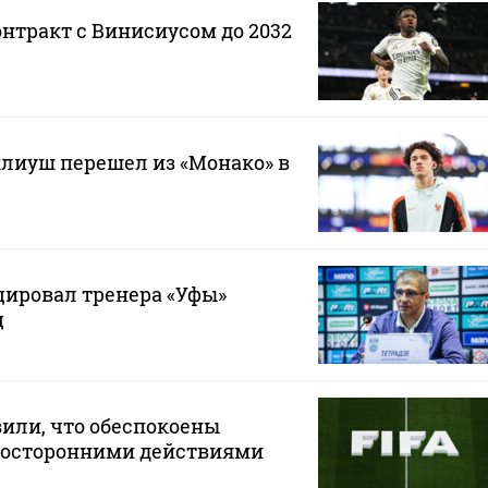
онтракт с Винисиусом до 2032
лиуш перешел из «Монако» в
ировал тренера «Уфы»
ц
или, что обеспокоены
осторонними действиями