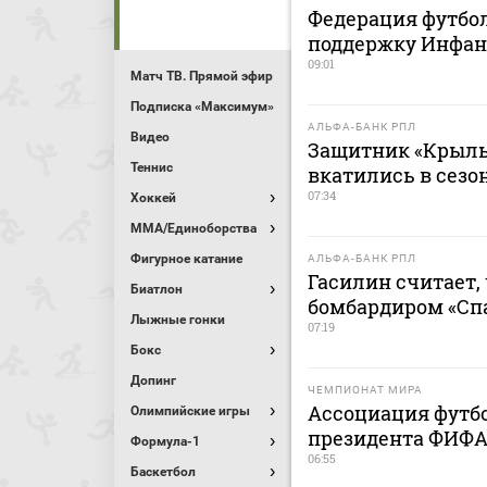
Федерация футбо
поддержку Инфан
09:01
Матч ТВ. Прямой эфир
Подписка «Максимум»
АЛЬФА-БАНК РПЛ
Видео
Защитник «Крыль
Теннис
вкатились в сезо
07:34
Хоккей
MMA/Единоборства
Фигурное катание
АЛЬФА-БАНК РПЛ
Гасилин считает,
Биатлон
бомбардиром «Сп
Лыжные гонки
07:19
Бокс
Допинг
ЧЕМПИОНАТ МИРА
Ассоциация футб
Олимпийские игры
президента ФИФА
Формула-1
06:55
Баскетбол