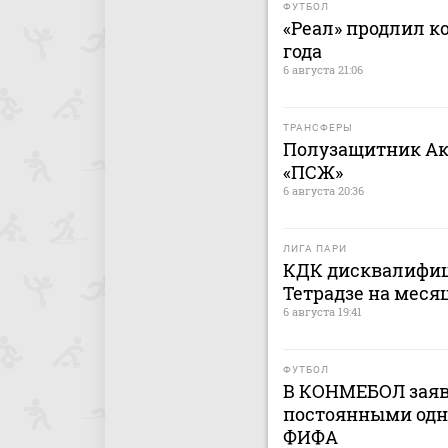
ФУТБОЛ
«Реал» продлил к
года
6 августа 21:06
ТРАНСФЕРЫ
Полузащитник Ак
«ПСЖ»
6 августа 20:36
ЛИГА ПАРИ
КДК дисквалифиц
Тетрадзе на меся
6 августа 19:41
ФУТБОЛ
В КОНМЕБОЛ заяв
постоянными одн
ФИФА