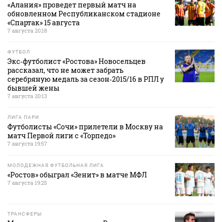
«Алания» проведет первый матч на
обновленном Республиканском стадионе
«Спартак» 15 августа
7 августа 20:18
ФУТБОЛ
Экс‑футболист «Ростова» Новосельцев
рассказал, что не может забрать
серебряную медаль за сезон‑2015/16 в РПЛ у
бывшей жены
7 августа 20:13
ЛИГА ПАРИ
Футболисты «Сочи» прилетели в Москву на
матч Первой лиги с «Торпедо»
7 августа 19:57
МОЛОДЕЖНАЯ ФУТБОЛЬНАЯ ЛИГА
«Ростов» обыграл «Зенит» в матче МФЛ
7 августа 19:25
ТРАНСФЕРЫ