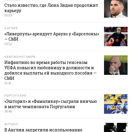
Стало известно, где Люка Зидан продолжит
карьеру
05:59
АНГЛИЯ
«Ливерпуль» арендует Араухо у «Барселоны»
— СМИ
03:12
ЧЕМПИОНАТ МИРА
Инфантино во время работы генсеком
УЕФА повысил любовницу в должности и
добился выплаты ей выходного пособия —
СМИ
01:41
ПОРТУГАЛИЯ
«Эшторил» и «Фамаликау» сыграли вничью
в матче чемпионата Португалии
00:48
ФУТБОЛ
В Англии запретили использование