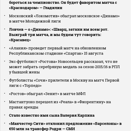
бороться за чемпионство. Он будет фаворитом матча с
«Краснодаром» — Гладилин
Московский «Локомотив» обыграл московское «Динамо»
в матче Молодежной лиги
Ловчев — о «Динамо»: «Шварц, заткни им всем рот.
Выиграй три матча, и мы будем тут говорить:
«Красавец»
«Алания» проведет первый матч на обновленном
Республиканском стадионе «Спартак» 15 августа
Экс‑футболист «Ростова» Новосельцев рассказал, что не
может забрать серебряную медаль за сезон‑2015/16 в РПЛ
у бывшей жены
Футболисты «Сочи» прилетели в Москву на матч Первой
лиги с «Торпедо»
«Ростов» обыграл «Зенит» в матче МФЛ
Мастантуоно перешел из «Реала» в «Фиорентину» на
правах аренды
Стало известно имя сына Валерия Карпина
«Манчестер Сити» отклонил предложение «Барселоны» в
€50 млн за трансфер Родри — СМИ