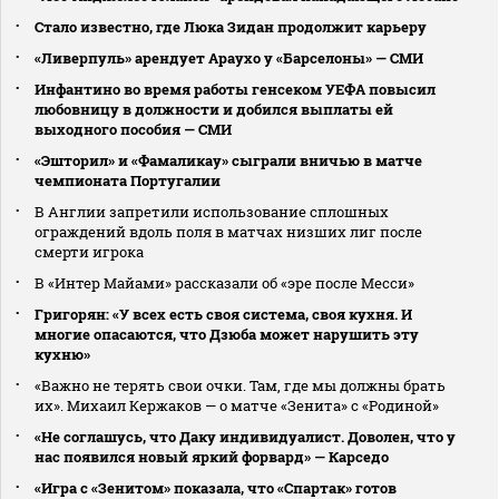
Стало известно, где Люка Зидан продолжит карьеру
«Ливерпуль» арендует Араухо у «Барселоны» — СМИ
Инфантино во время работы генсеком УЕФА повысил
любовницу в должности и добился выплаты ей
выходного пособия — СМИ
«Эшторил» и «Фамаликау» сыграли вничью в матче
чемпионата Португалии
В Англии запретили использование сплошных
ограждений вдоль поля в матчах низших лиг после
смерти игрока
В «Интер Майами» рассказали об «эре после Месси»
Григорян: «У всех есть своя система, своя кухня. И
многие опасаются, что Дзюба может нарушить эту
кухню»
«Важно не терять свои очки. Там, где мы должны брать
их». Михаил Кержаков — о матче «Зенита» с «Родиной»
«Не соглашусь, что Даку индивидуалист. Доволен, что у
нас появился новый яркий форвард» — Карседо
«Игра с «Зенитом» показала, что «Спартак» готов