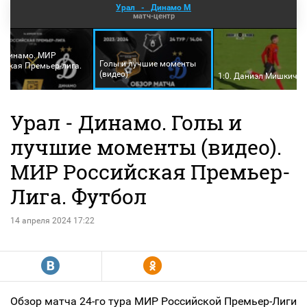
Урал
-
Динамо М
матч-центр
- Динамо. МИР
Голы и лучшие моменты
йская Премьер-лига.
(видео)
4
1:0. Даниэл Мишкич
Урал - Динамо. Голы и
лучшие моменты (видео).
МИР Российская Премьер-
Лига. Футбол
14 апреля 2024 17:22
R
Y
Обзор матча 24-го тура МИР Российской Премьер-Лиги