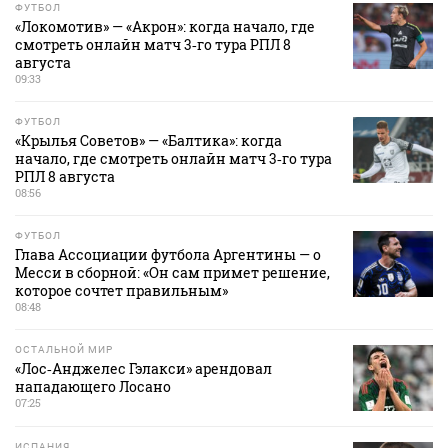
ФУТБОЛ
«Локомотив» — «Акрон»: когда начало, где
смотреть онлайн матч 3‑го тура РПЛ 8
августа
09:33
ФУТБОЛ
«Крылья Советов» — «Балтика»: когда
начало, где смотреть онлайн матч 3‑го тура
РПЛ 8 августа
08:56
ФУТБОЛ
Глава Ассоциации футбола Аргентины — о
Месси в сборной: «Он сам примет решение,
которое сочтет правильным»
08:48
ОСТАЛЬНОЙ МИР
«Лос‑Анджелес Гэлакси» арендовал
нападающего Лосано
07:25
ИСПАНИЯ