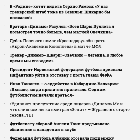
В «Родине» хотят видеть Серхио Рамоса: «У нас
тренерский штаб тоже из Севильи. Шикарно бы
вписался!»
Вратарь «Динамо» Расулов: «Боев Шары Буллета я
посмотрел точно больше, чем матчей Овечкина»
Дубль Полевого помог «Краснодару» обыграть
«Акрон‑Академию Коноплева» в матче МФЛ
Тренер «Динамо» Шварц: «Овечкин — легенда. В любое
время мы его ждем»
Президент Норвежской федерации футбола призвала
Инфантино уйти в отставку с поста главы ФИФА
Инал Танашев — о судействе в Кабардино‑Балкарии:
«Бывало, когда прилично прилетало. С одним
футболистом начали драться»
«Удивляет присутствие среди лидеров «Динамо» Мх и
что слишком легко выиграл «Зенит» — Журавель о старте
сезона РПЛ
Футболисту сборной Англии Тони предъявлено
обвинение в нападении в клубе
Федерация футбола Албании отозвала поддержку