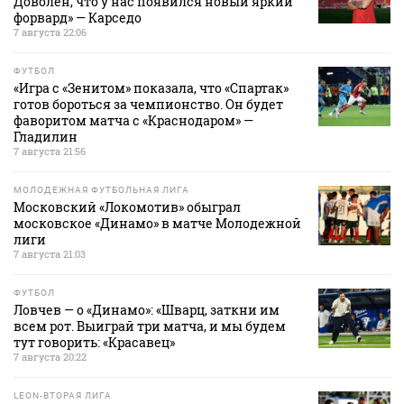
Доволен, что у нас появился новый яркий
форвард» — Карседо
7 августа 22:06
ФУТБОЛ
«Игра с «Зенитом» показала, что «Спартак»
готов бороться за чемпионство. Он будет
фаворитом матча с «Краснодаром» —
Гладилин
7 августа 21:56
МОЛОДЕЖНАЯ ФУТБОЛЬНАЯ ЛИГА
Московский «Локомотив» обыграл
московское «Динамо» в матче Молодежной
лиги
7 августа 21:03
ФУТБОЛ
Ловчев — о «Динамо»: «Шварц, заткни им
всем рот. Выиграй три матча, и мы будем
тут говорить: «Красавец»
7 августа 20:22
LEON-ВТОРАЯ ЛИГА