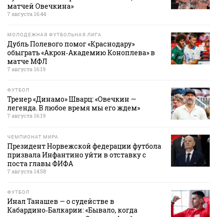
матчей Овечкина»
7 августа 16:44
МОЛОДЕЖНАЯ ФУТБОЛЬНАЯ ЛИГА
Дубль Полевого помог «Краснодару»
обыграть «Акрон‑Академию Коноплева» в
матче МФЛ
7 августа 16:19
ФУТБОЛ
Тренер «Динамо» Шварц: «Овечкин —
легенда. В любое время мы его ждем»
7 августа 16:19
ЧЕМПИОНАТ МИРА
Президент Норвежской федерации футбола
призвала Инфантино уйти в отставку с
поста главы ФИФА
7 августа 14:58
ФУТБОЛ
Инал Танашев — о судействе в
Кабардино‑Балкарии: «Бывало, когда