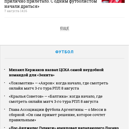
прилично прилетало. С одним футболистом
начали драться»
7 августа 14:16
ЕЩЕ
ФУТБОЛ
Михаил Кержаков назвал ЦСКА самой неудобной
командой для «Зенита»
«Локомотив» — «Акрон»: когда начало, где смотреть
онлайн матч 3‑го тура РПЛ 8 августа
«Крылья Советов» — «Балтика»: когда начало, где
смотреть онлайн матч 3‑го тура РПЛ 8 августа
Глава Ассоциации футбола Аргентины — о Месси в
сборной: «Он сам примет решение, которое сочтет
правильным»
«Лос‑Анджелес Гэлакси» арендовал нападающего Лосано