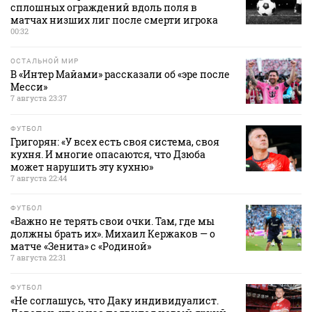
сплошных ограждений вдоль поля в
матчах низших лиг после смерти игрока
00:32
ОСТАЛЬНОЙ МИР
В «Интер Майами» рассказали об «эре после
Месси»
7 августа 23:37
ФУТБОЛ
Григорян: «У всех есть своя система, своя
кухня. И многие опасаются, что Дзюба
может нарушить эту кухню»
7 августа 22:44
ФУТБОЛ
«Важно не терять свои очки. Там, где мы
должны брать их». Михаил Кержаков — о
матче «Зенита» с «Родиной»
7 августа 22:31
ФУТБОЛ
«Не соглашусь, что Даку индивидуалист.