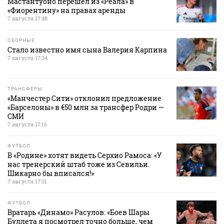
Мастантуоно перешел из «Реала» в
«Фиорентину» на правах аренды
7 августа 17:48
СБОРНЫЕ
Стало известно имя сына Валерия Карпина
7 августа 17:34
ТРАНСФЕРЫ
«Манчестер Сити» отклонил предложение
«Барселоны» в €50 млн за трансфер Родри —
СМИ
7 августа 17:16
ФУТБОЛ
В «Родине» хотят видеть Серхио Рамоса: «У
нас тренерский штаб тоже из Севильи.
Шикарно бы вписался!»
7 августа 17:01
ФУТБОЛ
Вратарь «Динамо» Расулов: «Боев Шары
Буллета я посмотрел точно больше, чем