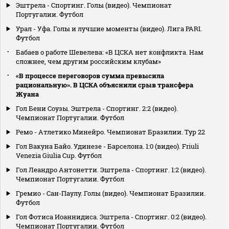
Эштрела - Спортинг. Голы (видео). Чемпионат
Португалии. Футбол
Урал - Уфа. Голы и лучшие моменты (видео). Лига PARI.
Футбол
Бабаев о работе Шевелева: «В ЦСКА нет конфликта. Нам
сложнее, чем другим российским клубам»
«В процессе переговоров сумма превысила
рациональную». В ЦСКА объяснили срыв трансфера
Жуана
Гол Бени Соузы. Эштрела - Спортинг. 2:2 (видео).
Чемпионат Португалии. Футбол
Ремо - Атлетико Минейро. Чемпионат Бразилии. Тур 22
Гол Вакуна Байо. Удинезе - Барселона. 1:0 (видео). Friuli
Venezia Giulia Cup. Футбол
Гол Леандро Антонетти. Эштрела - Спортинг. 1:2 (видео).
Чемпионат Португалии. Футбол
Гремио - Сан-Паулу. Голы (видео). Чемпионат Бразилии.
Футбол
Гол Фотиса Иоаннидиса. Эштрела - Спортинг. 0:2 (видео).
Чемпионат Португалии. Футбол