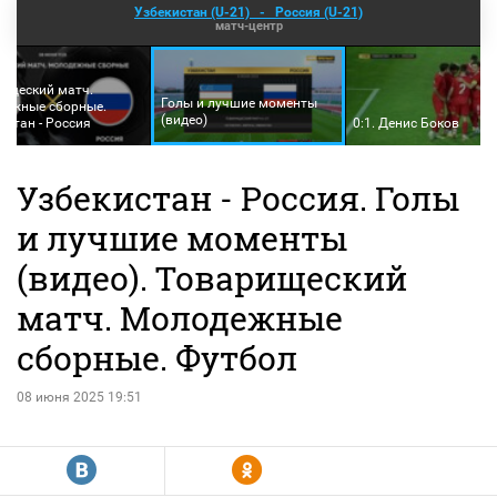
Узбекистан (U-21)
-
Россия (U-21)
матч-центр
ищеский матч.
Голы и лучшие моменты
дежные сборные.
(видео)
истан - Россия
0:1. Денис Боков
Узбекистан - Россия. Голы
и лучшие моменты
(видео). Товарищеский
матч. Молодежные
сборные. Футбол
08 июня 2025 19:51
R
Y