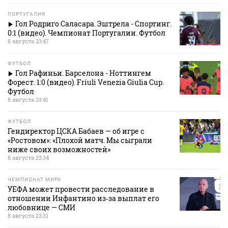
ПОРТУГАЛИЯ
Гол Родриго Саласара. Эштрела - Спортинг.
0:1 (видео). Чемпионат Португалии. Футбол
8 августа 23:47
ФУТБОЛ
Гол Рафиньи. Барселона - Ноттингем
Форест. 1:0 (видео). Friuli Venezia Giulia Cup.
Футбол
8 августа 23:41
ФУТБОЛ
Гендиректор ЦСКА Бабаев — об игре с
«Ростовом»: «Плохой матч. Мы сыграли
ниже своих возможностей»
8 августа 23:34
ЧЕМПИОНАТ МИРА
УЕФА может провести расследование в
отношении Инфантино из‑за выплат его
любовнице — СМИ
8 августа 23:31