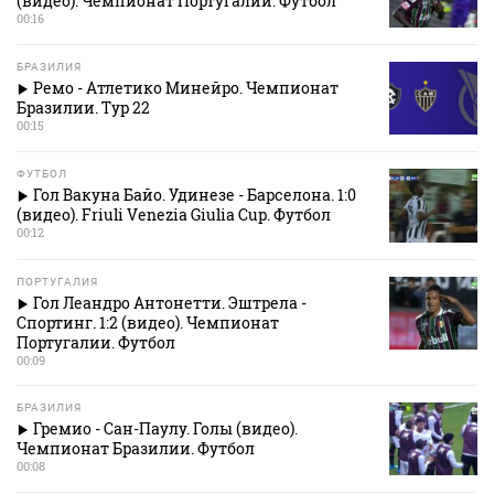
(видео). Чемпионат Португалии. Футбол
00:16
БРАЗИЛИЯ
Ремо - Атлетико Минейро. Чемпионат
Бразилии. Тур 22
00:15
ФУТБОЛ
Гол Вакуна Байо. Удинезе - Барселона. 1:0
(видео). Friuli Venezia Giulia Cup. Футбол
00:12
ПОРТУГАЛИЯ
Гол Леандро Антонетти. Эштрела -
Спортинг. 1:2 (видео). Чемпионат
Португалии. Футбол
00:09
БРАЗИЛИЯ
Гремио - Сан-Паулу. Голы (видео).
Чемпионат Бразилии. Футбол
00:08