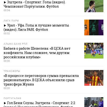
Эштрела - Спортинг. Голы (видео).
Чемпионат Португалии. Футбол
00:34
ЛИГА ПАРИ
Урал - Уфа. Голы и лучшие моменты
(видео). Лига PARI. Футбол
00:32
АЛЬФА-БАНК РПЛ
Бабаев о работе Шевелева: «В ЦСКА нет
конфликта. Нам сложнее, чем другим
российским клубам»
00:30
ТРАНСФЕРЫ
«В процессе переговоров сумма превысила
рациональную». В ЦСКА объяснили срыв
трансфера Жуана
00:20
ПОРТУГАЛИЯ
Гол Бени Соузы. Эштрела - Спортинг. 2:2