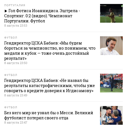
ПОРТУГАЛИЯ
Гол Фотиса Иоаннидиса. Эштрела -
Спортинг. 0:2 (видео). Чемпионат
Португалии. Футбол
8 августа 23:53
ФУТБОЛ
Гендиректор ЦСКА Бабаев: «Мы будем
бороться за чемпионство, но понимаем, что
медали и кубок — тоже очень достойный
результат»
8 августа 23:50
ФУТБОЛ
Гендиректор ЦСКА Бабаев: «Не назвал бы
результаты катастрофическими, чтобы уже
говорить о кредите доверия к Игдисамову»
8 августа 23:49
ФУТБОЛ
Без него мир не узнал бы о Месси. Великий
футболист потерял своего отца
8 августа 23:47