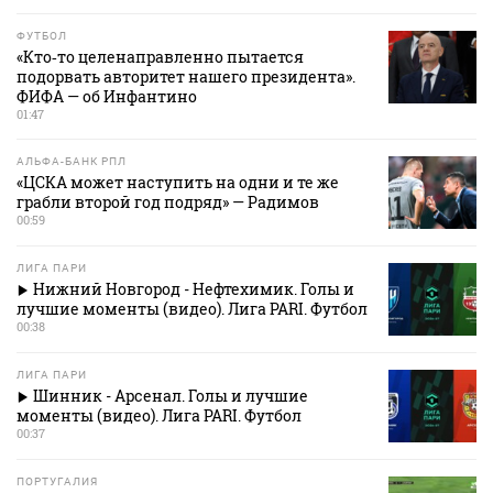
ФУТБОЛ
«Кто‑то целенаправленно пытается
подорвать авторитет нашего президента».
ФИФА — об Инфантино
01:47
АЛЬФА-БАНК РПЛ
«ЦСКА может наступить на одни и те же
грабли второй год подряд» — Радимов
00:59
ЛИГА ПАРИ
Нижний Новгород - Нефтехимик. Голы и
лучшие моменты (видео). Лига PARI. Футбол
00:38
ЛИГА ПАРИ
Шинник - Арсенал. Голы и лучшие
моменты (видео). Лига PARI. Футбол
00:37
ПОРТУГАЛИЯ