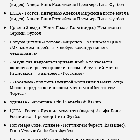
(видео). Альфа-Банк Российская Премьер-Лига. Футбол
ЦСКА - Ростов. Интервью Алексея Миронова после матча
(видео). Альфа-Банк Российская Премьер-Лига. Футбол
Црвена Звезда - Нови-Пазар. Голы (видео). Чемпионат
Сербии. Футбол
Полузащитник «Ростова» Миронов — о ничьей с ЦСКА:
«Мы можем перебегать любую команду нашего
чемпионата»
«Результат неудовлетворительный. Что касается
качества игры, то провели не самый лучший матч».
Игдисамов — о ничьей с «Ростовом»
«Барселона» почтила минутой молчания память отца
Месси перед товарищеским матчем с «Ноттингем
Форест»
Удинезе - Барселона. Friuli Venezia Giulia Cup
ЦСКА - Ростов. Лучшие моменты (видео). Альфа-Банк
Российская Премьер-Лига. Футбол
Гол Умара Соле. Удинезе - Ноттингем Форест. 1:0 (видео).
Friuli Venezia Giulia Cup. Футбол
Полузащитник «Ростова» Миронов признан лучшим