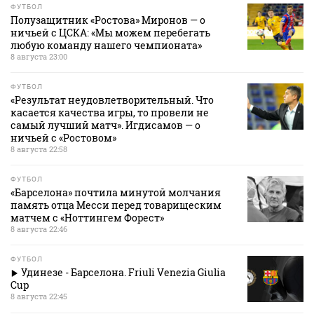
ФУТБОЛ
Полузащитник «Ростова» Миронов — о
ничьей с ЦСКА: «Мы можем перебегать
любую команду нашего чемпионата»
8 августа 23:00
ФУТБОЛ
«Результат неудовлетворительный. Что
касается качества игры, то провели не
самый лучший матч». Игдисамов — о
ничьей с «Ростовом»
8 августа 22:58
ФУТБОЛ
«Барселона» почтила минутой молчания
память отца Месси перед товарищеским
матчем с «Ноттингем Форест»
8 августа 22:46
ФУТБОЛ
Удинезе - Барселона. Friuli Venezia Giulia
Cup
8 августа 22:45