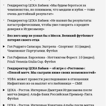
Гендиректор ЦСКА Бабаев: «Мы будем бороться за
чемпионство, но понимаем, что медали и кубок — тоже
очень достойный результат»
Гендиректор ЦСКА Бабаев: «Не назвал бы результаты
катастрофическими, чтобы уже говорить о кредите
доверия к Игдисамову»
Без него мир не узнал бы о Месси. Великий футболист
потерял своего отца
Гол Родриго Саласара. Эштрела - Спортинг. 0:1 (видео).
Чемпионат Португалии. Футбол
Гол Рафиньи. Барселона - Ноттингем Форест. 1:0 (видео).
Friuli Venezia Giulia Cup. Футбол
Гендиректор ЦСКА Бабаев — об игре с «Ростовом»:
«Плохой матч. Мы сыграли ниже своих возможностей»
УЕФА может провести расследование в отношении
Инфантино из‑за выплат его любовнице — СМИ
ЦСКА - Ростов. Интервью Дмитрия Игдисамова после
матча (видео). Альфа-Банк Российская Премьер-Лига.
Футбол
ЦСКА - Ростов. Интервью Хонатана Альбы после матча