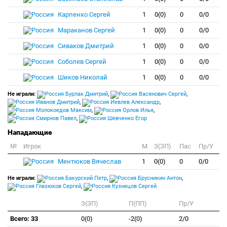
Карпенко Сергей
1
0(0)
0
0/0
Мараканов Сергей
1
0(0)
0
0/0
Сиваков Дмитрий
1
0(0)
0
0/0
Соболев Сергей
1
0(0)
0
0/0
Шиков Николай
1
0(0)
0
0/0
Не играли:
Бурлак Дмитрий
,
Васянович Сергей
,
Иванов Дмитрий
,
Иевлев Александр
,
Молокоедов Максим
,
Орлов Илья
,
Смирнов Павел
,
Шевченко Егор
Нападающие
№
Игрок
M
З(ЗП)
Пас
Пр/У
Ментюков Вячеслав
1
0(0)
0
0/0
Не играли:
Бакурский Петр
,
Брусникин Антон
,
Глазюков Сергей
,
Кузнецов Сергей
З(ЗП)
П(ПП)
Пр/У
Всего: 33
0(0)
-2(0)
2/0