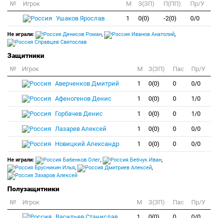
№
Игрок
M
З(ЗП)
П(ПП)
Пр/У
Ушаков Ярослав
1
0(0)
-2(0)
0/0
Не играли:
Денисов Роман
,
Иванов Анатолий
,
Справцев Святослав
Защитники
№
Игрок
M
З(ЗП)
Пас
Пр/У
Аверченков Дмитрий
1
0(0)
0
0/0
Афеногенов Денис
1
0(0)
0
1/0
Горбачев Денис
1
0(0)
0
1/0
Лазарев Алексей
1
0(0)
0
0/0
Новицкий Александр
1
0(0)
0
0/0
Не играли:
Бабенков Олег
,
Бебчук Иван
,
Брусникин Илья
,
Дмитриев Алексей
,
Захаров Алексей
Полузащитники
№
Игрок
M
З(ЗП)
Пас
Пр/У
Васильев Станислав
1
0(0)
0
0/0