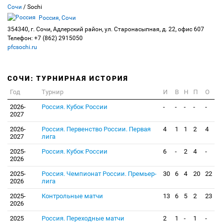
Сочи
/ Sochi
Россия, Сочи
354340, г. Сочи, Адлерский район, ул. Старонасыпная, д. 22, офис 607
Телефон: +7 (862) 2915050
pfcsochi.ru
СОЧИ: ТУРНИРНАЯ ИСТОРИЯ
Год
Турнир
И
В
Н
П
О
2026-
Россия. Кубок России
-
-
-
-
-
2027
2026-
Россия. Первенство России. Первая
4
1
1
2
4
2027
лига
2025-
Россия. Кубок России
6
-
2
4
-
2026
2025-
Россия. Чемпионат России. Премьер-
30
6
4
20
22
2026
лига
2025-
Контрольные матчи
13
6
5
2
23
2026
2025
Россия. Переходные матчи
2
1
-
1
-