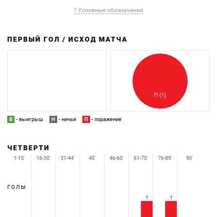
? Условные обозначения
ПЕРВЫЙ ГОЛ / ИСХОД МАТЧА
З
П
П (1)
В
- выигрыш
Н
- ничья
П
- поражение
ЧЕТВЕРТИ
1-15'
16-30'
31-44'
45'
46-60'
61-75'
76-89'
90'
ГОЛЫ
1
1