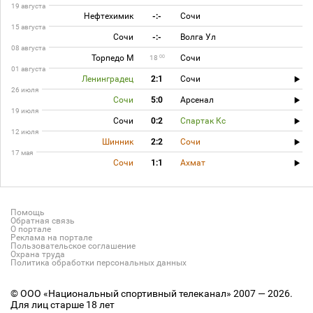
19 августа
Нефтехимик
-:-
Сочи
15 августа
Сочи
-:-
Волга Ул
08 августа
Торпедо М
Сочи
00
18
01 августа
Ленинградец
2:1
Сочи
26 июля
Сочи
5:0
Арсенал
19 июля
Сочи
0:2
Спартак Кс
12 июля
Шинник
2:2
Сочи
17 мая
Сочи
1:1
Ахмат
Помощь
Обратная связь
О портале
Реклама на портале
Пользовательское соглашение
Охрана труда
Политика обработки персональных данных
© ООО «Национальный спортивный телеканал» 2007 — 2026.
Для лиц старше 18 лет