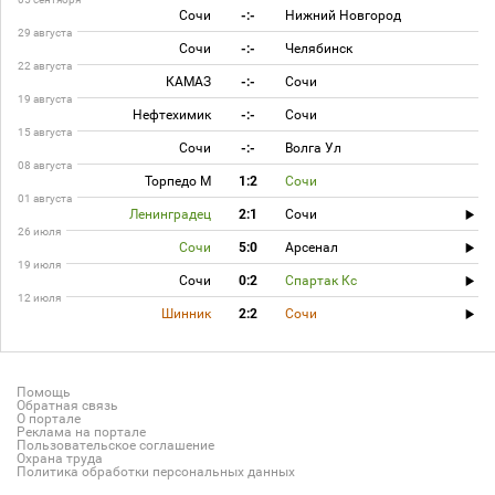
Сочи
-:-
Нижний Новгород
29 августа
Сочи
-:-
Челябинск
22 августа
КАМАЗ
-:-
Сочи
19 августа
Нефтехимик
-:-
Сочи
15 августа
Сочи
-:-
Волга Ул
08 августа
Торпедо М
1:2
Сочи
01 августа
Ленинградец
2:1
Сочи
26 июля
Сочи
5:0
Арсенал
19 июля
Сочи
0:2
Спартак Кс
12 июля
Шинник
2:2
Сочи
Помощь
Обратная связь
О портале
Реклама на портале
Пользовательское соглашение
Охрана труда
Политика обработки персональных данных