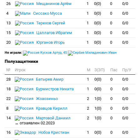
26
Мещанинов Артём
1
0(0)
0
0/0
4
Сиссако Мусса
1
0(0)
0
0/0
13
Терехов Сергей
1
0(0)
0
0/0
15
Цаллагов Ибрагим
1
0(0)
0
0/0
20
Юрганов Игорь
1
0(0)
0
0/0
Не играли:
Кусков Артур
,
45
Миладинович Иван
Полузащитники
№
Игрок
M
З(ЗП)
Пас
Пр/У
28
Батырев Амир
1
0(0)
0
0/0
18
Бурмистров Никита
1
0(0)
0
0/0
22
Жоаозиньо
2
1(0)
0
0/0
8
Кравцов Кирилл
2
1(0)
0
0/0
14
Мартовой Даниил
2
1(0)
0
0/0
↔ отзаявлен 02.2023
16
Нобоа Кристиан
1
0(0)
0
0/0