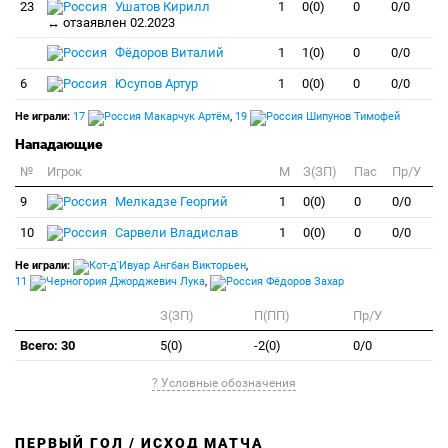
23
Ушатов Кирилл
1
0(0)
0
0/0
↔ отзаявлен 02.2023
Фёдоров Виталий
1
1(0)
0
0/0
6
Юсупов Артур
1
0(0)
0
0/0
Не играли:
17
Макарчук Артём
,
19
Шипунов Тимофей
Нападающие
№
Игрок
M
З(ЗП)
Пас
Пр/У
9
Мелкадзе Георгий
1
0(0)
0
0/0
10
Сарвели Владислав
1
0(0)
0
0/0
Не играли:
Ангбан Викторьен
,
11
Джорджевич Лука
,
Фёдоров Захар
З(ЗП)
П(ПП)
Пр/У
Всего: 30
5(0)
-2(0)
0/0
? Условные обозначения
ПЕРВЫЙ ГОЛ / ИСХОД МАТЧА