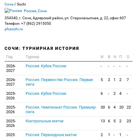
Сочи
/ Sochi
Россия, Сочи
354340, г. Сочи, Адлерский район, ул. Старонасыпная, д. 22, офис 607
Телефон: +7 (862) 2915050
pfcsochi.ru
СОЧИ: ТУРНИРНАЯ ИСТОРИЯ
Год
Турнир
И
В
Н
П
О
2026-
Россия. Кубок России
-
-
-
-
-
2027
2026-
Россия. Первенство России. Первая
5
2
1
2
7
2027
лига
2025-
Россия. Кубок России
6
-
2
4
-
2026
2025-
Россия. Чемпионат России. Премьер-
30
6
4
20
22
2026
лига
2025-
Контрольные матчи
13
6
5
2
23
2026
2025
Россия. Переходные матчи
2
1
-
1
-