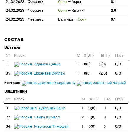
21.02.2023
Февраль
Сочи
—
Акрон
3:1
24.02.2023
Февраль
Сочи
—
Химки
2:0
24.02.2023
Февраль
Балтика
—
Сочи
0:1
СОСТАВ
Вратари
№
Игрок
M
З(ЗП)
П(ПП)
Пр/У
1
Адамов Денис
1
0(0)
0(0)
0/0
35
Джанаев Сослан
1
0(0)
-2(0)
0/0
Не играли:
Долженко Владислав
,
12
Заболотный Николай
Защитники
№
Игрок
M
З(ЗП)
Пас
Пр/У
3
Дркушич Ваня
1
0(0)
0
0/0
27
Заика Кирилл
2
1(0)
0
0/0
34
Маргасов Тимофей
1
0(0)
0
0/0