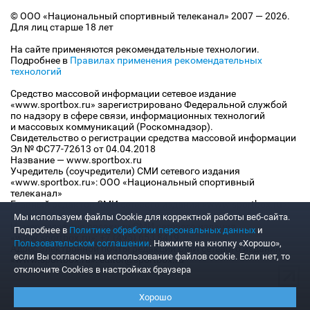
© ООО «Национальный спортивный телеканал» 2007 — 2026.
Для лиц старше 18 лет
На сайте применяются рекомендательные технологии.
Подробнее в
Правилах применения рекомендательных
технологий
Средство массовой информации сетевое издание
«www.sportbox.ru» зарегистрировано Федеральной службой
по надзору в сфере связи, информационных технологий
и массовых коммуникаций (Роскомнадзор).
Свидетельство о регистрации средства массовой информации
Эл № ФС77-72613 от 04.04.2018
Название — www.sportbox.ru
Учредитель (соучредители) СМИ сетевого издания
«www.sportbox.ru»: ООО «Национальный спортивный
телеканал»
Главный редактор СМИ сетевого издания «www.sportbox.ru»:
Конов В.А.
Мы используем файлы Сookie для корректной работы веб-сайта.
Номер телефона редакции СМИ сетевого издания
Подробнее в
Политике обработки персональных данных
и
«www.sportbox.ru»: +7 (495) 653 8419
Пользовательском соглашении
. Нажмите на кнопку «Хорошо»,
Адрес электронной почты редакции СМИ сетевого издания
если Вы согласны на использование файлов cookie. Если нет, то
«www.sportbox.ru»: editor@sportbox.ru
отключите Cookies в настройках браузера
Хорошо