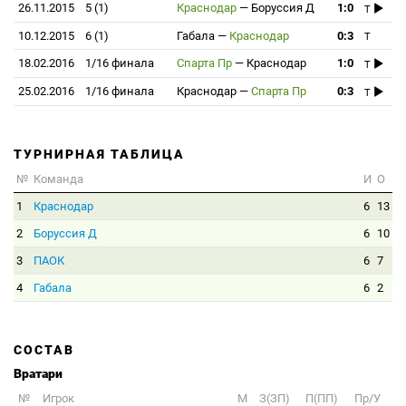
26.11.2015
5 (1)
Краснодар
—
Боруссия Д
1:0
T
10.12.2015
6 (1)
Габала
—
Краснодар
0:3
T
18.02.2016
1/16 финала
Спарта Пр
—
Краснодар
1:0
T
25.02.2016
1/16 финала
Краснодар
—
Спарта Пр
0:3
T
ТУРНИРНАЯ ТАБЛИЦА
№
Команда
И
О
1
Краснодар
6
13
2
Боруссия Д
6
10
3
ПАОК
6
7
4
Габала
6
2
СОСТАВ
Вратари
№
Игрок
M
З(ЗП)
П(ПП)
Пр/У