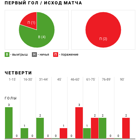
ПЕРВЫЙ ГОЛ / ИСХОД МАТЧА
З
П
П (1)
В (4)
П (2)
В
- выигрыш
Н
- ничья
П
- поражение
ЧЕТВЕРТИ
1-15'
16-30'
31-44'
45'
46-60'
61-75'
76-89'
90'
ГОЛЫ
3
3
2
2
2
2
1
1
1
0
0
0
0
0
0
0