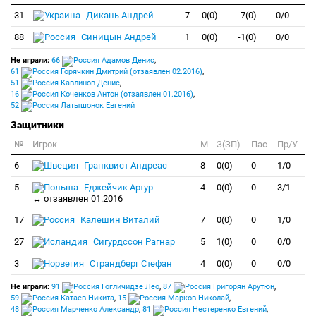
31
Дикань Андрей
7
0(0)
-7(0)
0/0
88
Синицын Андрей
1
0(0)
-1(0)
0/0
Не играли:
66
Адамов Денис
,
61
Горячкин Дмитрий (отзаявлен 02.2016)
,
51
Кавлинов Денис
,
16
Коченков Антон (отзаявлен 01.2016)
,
52
Латышонок Евгений
Защитники
№
Игрок
M
З(ЗП)
Пас
Пр/У
6
Гранквист Андреас
8
0(0)
0
1/0
5
Еджейчик Артур
4
0(0)
0
3/1
↔ отзаявлен 01.2016
17
Калешин Виталий
7
0(0)
0
1/0
27
Сигурдссон Рагнар
5
1(0)
0
0/0
3
Страндберг Стефан
4
0(0)
0
0/0
Не играли:
91
Гогличидзе Лео
,
87
Григорян Арутюн
,
59
Катаев Никита
,
15
Марков Николай
,
48
Марченко Александр
,
81
Нестеренко Евгений
,