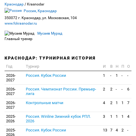
Краснодар
/ Krasnodar
Россия, Краснодар
350072 г. Краснодар, ул. Московская, 104
www.fckrasnodar.ru
Мусаев Мурад
Главный тренер
КРАСНОДАР: ТУРНИРНАЯ ИСТОРИЯ
Год
Турнир
И
В
Н
П
О
2026-
Россия. Кубок России
1
-
1
-
-
2027
2026-
Россия. Чемпионат России. Премьер-
2
2
-
-
6
2027
лига
2026-
Контрольные матчи
4
2
1
1
7
2027
2025-
Россия. Winline Зимний кубок РПЛ.
3
1
1
1
4
2026
2026
2025-
Россия. Кубок России
13
7
4
2
-
2026