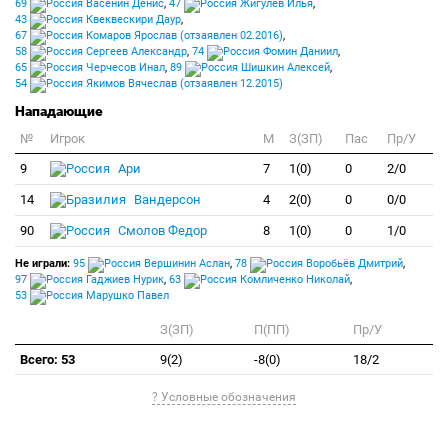
69
Васенин Денис
,
47
Жигулев Илья
,
43
Квеквескири Даур
,
67
Комаров Ярослав (отзаявлен 02.2016)
,
58
Сергеев Александр
,
74
Фомин Даниил
,
65
Черчесов Инал
,
89
Шишкин Алексей
,
54
Якимов Вячеслав (отзаявлен 12.2015)
Нападающие
№
Игрок
M
З(ЗП)
Пас
Пр/У
9
Ари
7
1(0)
0
2/0
14
Вандерсон
4
2(0)
0
0/0
90
Смолов Федор
8
1(0)
0
1/0
Не играли:
95
Вершинин Аслан
,
78
Воробьёв Дмитрий
,
97
Гаджиев Нурик
,
63
Комличенко Николай
,
53
Марушко Павел
З(ЗП)
П(ПП)
Пр/У
Всего: 53
9(2)
-8(0)
18/2
? Условные обозначения