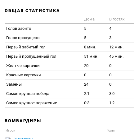
ОБЩАЯ СТАТИСТИКА
Дома
В гостях
Голов забито
5
4
Голов пропущено
5
3
Первый забитый гол
8 мин.
12 мин.
Первый пропущенный гол
51 мин.
45 мин.
Желтые карточки
20
0
Красные карточки
0
0
Замены
24
0
Самая крупная победа
2:1
3:0
Самое крупное поражение
0:3
1:2
БОМБАРДИРЫ
Игрок
Голы