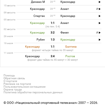
Динамо М
Краснодар
45
20
15 августа
Краснодар
Ахмат
45
20
09 августа
Спартак
Краснодар
00
20
05 августа
Краснодар
1:1
Ахмат
(по пен. 5:4)
02 августа
Краснодар
3:2
Факел
26 июля
Рубин
1:3
Краснодар
19 июля
Краснодар
1:1
Балтика
формат четыре тайма по 35 минут
11 июля
Краснодар
3:4
Ростов
формат два тайма по 45 минут + 30 минут
Помощь
Обратная связь
О портале
Реклама на портале
Пользовательское соглашение
Охрана труда
Политика обработки персональных данных
© ООО «Национальный спортивный телеканал» 2007 — 2026.