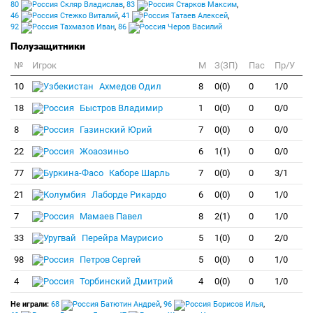
80
Скляр Владислав
,
83
Старков Максим
,
46
Стежко Виталий
,
41
Татаев Алексей
,
92
Тахмазов Иван
,
86
Черов Василий
Полузащитники
№
Игрок
M
З(ЗП)
Пас
Пр/У
10
Ахмедов Одил
8
0(0)
0
1/0
18
Быстров Владимир
1
0(0)
0
0/0
8
Газинский Юрий
7
0(0)
0
0/0
22
Жоаозиньо
6
1(1)
0
0/0
77
Каборе Шарль
7
0(0)
0
3/1
21
Лаборде Рикардо
6
0(0)
0
1/0
7
Мамаев Павел
8
2(1)
0
1/0
33
Перейра Маурисио
5
1(0)
0
2/0
98
Петров Сергей
5
0(0)
0
1/0
4
Торбинский Дмитрий
4
0(0)
0
1/0
Не играли:
68
Батютин Андрей
,
96
Борисов Илья
,