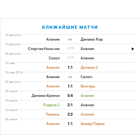
БЛИЖАЙШИЕ МАТЧИ
16 августа
Алания
-:-
Динамо Кир
13 августа
Спартак-Нальчик
Алания
00
17
08 августа
Сокол
Алания
00
17
16 мая
Алания
1:1
Динамо-2
16 мар 2014
Алания
-:-
Салют
02 августа
Алания
1:1
Волгарь
26 июля
Динамо-Брянск
0:4
Алания
19 июля
Родина-2
2:1
Алания
14 июня
Тюмень
2:2
Алания
06 июня
Алания
1:1
Амкар-Пермь