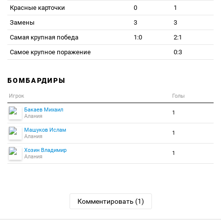
Красные карточки
0
1
Замены
3
3
Самая крупная победа
1:0
2:1
Самое крупное поражение
0:3
БОМБАРДИРЫ
Игрок
Голы
Бакаев Михаил
1
Алания
Машуков Ислам
1
Алания
Хозин Владимир
1
Алания
Комментировать (1)