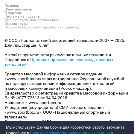
Помощь
Обратная связь
О портале
Реклама на портале
Пользовательское соглашение
Охрана труда
Политика обработки персональных данных
© ООО «Национальный спортивный телеканал» 2007 — 2026.
Для лиц старше 18 лет
На сайте применяются рекомендательные технологии.
Подробнее в
Правилах применения рекомендательных
технологий
Средство массовой информации сетевое издание
«www.sportbox.ru» зарегистрировано Федеральной службой
по надзору в сфере связи, информационных технологий
и массовых коммуникаций (Роскомнадзор).
Свидетельство о регистрации средства массовой информации
Эл № ФС77-72613 от 04.04.2018
Название — www.sportbox.ru
Учредитель (соучредители) СМИ сетевого издания
«www.sportbox.ru»: ООО «Национальный спортивный
телеканал»
Главный редактор СМИ сетевого издания «www.sportbox.ru»:
Конов В.А.
Мы используем файлы Сookie для корректной работы веб-сайта.
Номер телефона редакции СМИ сетевого издания
Подробнее в
Политике обработки персональных данных
и