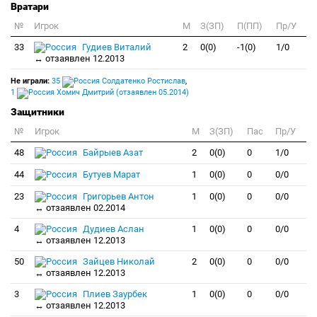
Вратари
№
Игрок
M
З(ЗП)
П(ПП)
Пр/У
33
Гудиев Виталий
2
0(0)
-1(0)
1/0
↔ отзаявлен 12.2013
Не играли:
35
Солдатенко Ростислав
,
1
Хомич Дмитрий (отзаявлен 05.2014)
Защитники
№
Игрок
M
З(ЗП)
Пас
Пр/У
48
Байрыев Азат
2
0(0)
0
1/0
44
Бутуев Марат
1
0(0)
0
0/0
23
Григорьев Антон
1
0(0)
0
0/0
↔ отзаявлен 02.2014
4
Дудиев Аслан
1
0(0)
0
0/0
↔ отзаявлен 12.2013
50
Зайцев Николай
2
0(0)
0
0/0
↔ отзаявлен 12.2013
3
Плиев Заурбек
1
0(0)
0
0/0
↔ отзаявлен 12.2013