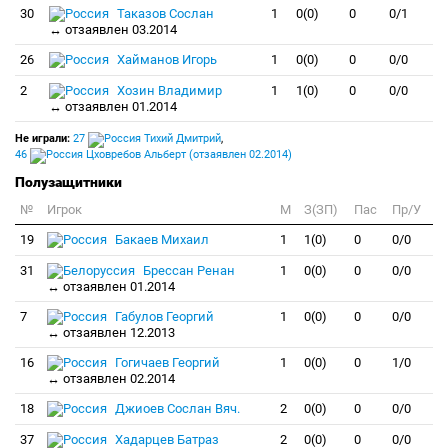
30
Таказов Сослан
1
0(0)
0
0/1
↔ отзаявлен 03.2014
26
Хайманов Игорь
1
0(0)
0
0/0
2
Хозин Владимир
1
1(0)
0
0/0
↔ отзаявлен 01.2014
Не играли:
27
Тихий Дмитрий
,
46
Цховребов Альберт (отзаявлен 02.2014)
Полузащитники
№
Игрок
M
З(ЗП)
Пас
Пр/У
19
Бакаев Михаил
1
1(0)
0
0/0
31
Брессан Ренан
1
0(0)
0
0/0
↔ отзаявлен 01.2014
7
Габулов Георгий
1
0(0)
0
0/0
↔ отзаявлен 12.2013
16
Гогичаев Георгий
1
0(0)
0
1/0
↔ отзаявлен 02.2014
18
Джиоев Сослан Вяч.
2
0(0)
0
0/0
37
Хадарцев Батраз
2
0(0)
0
0/0