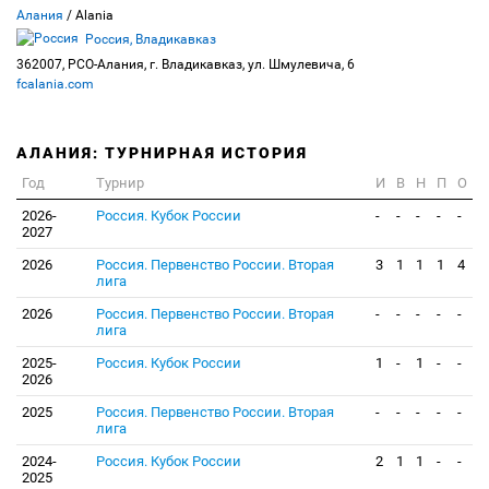
Алания
/ Alania
Россия, Владикавказ
362007, РСО-Алания, г. Владикавказ, ул. Шмулевича, 6
fcalania.com
АЛАНИЯ: ТУРНИРНАЯ ИСТОРИЯ
Год
Турнир
И
В
Н
П
О
2026-
Россия. Кубок России
-
-
-
-
-
2027
2026
Россия. Первенство России. Вторая
3
1
1
1
4
лига
2026
Россия. Первенство России. Вторая
-
-
-
-
-
лига
2025-
Россия. Кубок России
1
-
1
-
-
2026
2025
Россия. Первенство России. Вторая
-
-
-
-
-
лига
2024-
Россия. Кубок России
2
1
1
-
-
2025