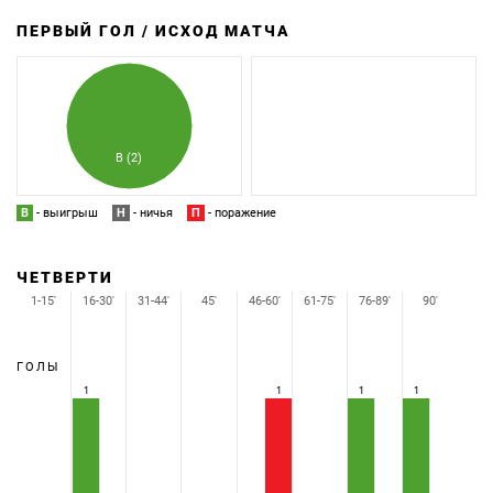
ПЕРВЫЙ ГОЛ / ИСХОД МАТЧА
З
П
В (2)
В
- выигрыш
Н
- ничья
П
- поражение
ЧЕТВЕРТИ
1-15'
16-30'
31-44'
45'
46-60'
61-75'
76-89'
90'
ГОЛЫ
1
1
1
1