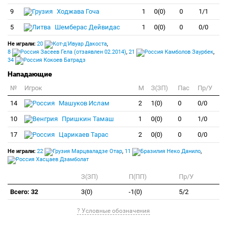
9
Ходжава Гоча
1
0(0)
0
1/1
5
Шемберас Дейвидас
1
0(0)
0
0/0
Не играли:
20
Дакоста
,
8
Засеев Гела (отзаявлен 02.2014)
,
21
Камболов Заурбек
,
34
Кокоев Батрадз
Нападающие
№
Игрок
M
З(ЗП)
Пас
Пр/У
14
Машуков Ислам
2
1(0)
0
0/0
10
Пришкин Тамаш
1
0(0)
0
1/0
17
Царикаев Тарас
2
0(0)
0
0/0
Не играли:
22
Марцваладзе Отар
,
11
Неко Данило
,
Хасцаев Дзамболат
З(ЗП)
П(ПП)
Пр/У
Всего: 32
3(0)
-1(0)
5/2
? Условные обозначения