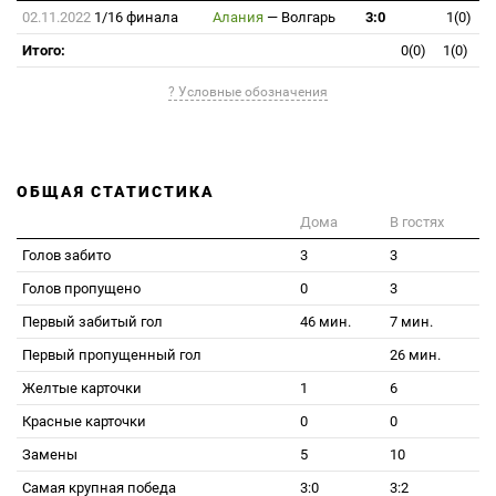
02.11.2022
1/16 финала
Алания
—
Волгарь
3:0
1(0)
Итого:
0(0)
1(0)
? Условные обозначения
ОБЩАЯ СТАТИСТИКА
Дома
В гостях
Голов забито
3
3
Голов пропущено
0
3
Первый забитый гол
46 мин.
7 мин.
Первый пропущенный гол
26 мин.
Желтые карточки
1
6
Красные карточки
0
0
Замены
5
10
Самая крупная победа
3:0
3:2