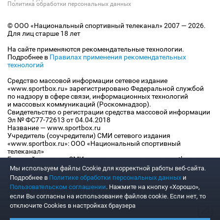
Политика обработки персональных данных
© ООО «Национальный спортивный телеканал» 2007 — 2026.
Для лиц старше 18 лет
На сайте применяются рекомендательные технологии.
Подробнее в
Правилах применения рекомендательных
технологий
Средство массовой информации сетевое издание
«www.sportbox.ru» зарегистрировано Федеральной службой
по надзору в сфере связи, информационных технологий
и массовых коммуникаций (Роскомнадзор).
Свидетельство о регистрации средства массовой информации
Эл № ФС77-72613 от 04.04.2018
Название — www.sportbox.ru
Учредитель (соучредители) СМИ сетевого издания
«www.sportbox.ru»: ООО «Национальный спортивный
телеканал»
Главный редактор СМИ сетевого издания «www.sportbox.ru»:
Конов В.А.
Мы используем файлы Сookie для корректной работы веб-сайта.
Номер телефона редакции СМИ сетевого издания
Подробнее в
Политике обработки персональных данных
и
«www.sportbox.ru»: +7 (495) 653 8419
Пользовательском соглашении
. Нажмите на кнопку «Хорошо»,
Адрес электронной почты редакции СМИ сетевого издания
если Вы согласны на использование файлов cookie. Если нет, то
«www.sportbox.ru»: editor@sportbox.ru
отключите Cookies в настройках браузера