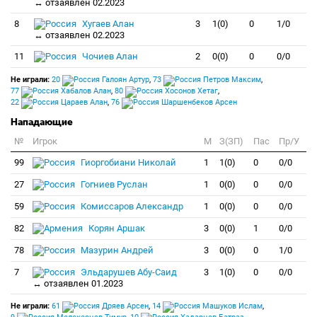
↔ отзаявлен 02.2023
8
Хугаев Алан
3
1(0)
0
1/0
↔ отзаявлен 02.2023
11
Чочиев Алан
2
0(0)
0
0/0
Не играли:
20
Галоян Артур
,
73
Петров Максим
,
77
Хабалов Алан
,
80
Хосонов Хетаг
,
22
Цараев Алан
,
76
Шаршенбеков Арсен
Нападающие
№
Игрок
M
З(ЗП)
Пас
Пр/У
99
Гиоргобиани Николай
1
1(0)
0
0/0
27
Гогниев Руслан
1
0(0)
0
0/0
59
Комиссаров Александр
1
0(0)
0
0/0
82
Корян Аршак
3
0(0)
1
0/0
78
Мазурин Андрей
3
0(0)
0
1/0
7
Эльдарушев Абу-Саид
3
1(0)
0
0/0
↔ отзаявлен 01.2023
Не играли:
61
Дряев Арсен
,
14
Машуков Ислам
,