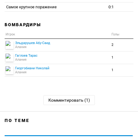
Самое крупное поражение
0:1
БОМБАРДИРЫ
Игрок
Голы
Эльдарушев Абу-Саид
2
Алания
Гаглоев Тарас
1
Алания
Гиоргобиани Николай
1
Алания
Комментировать (1)
ПО ТЕМЕ