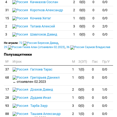
4
Качмазов Сослан
2
0(0)
0
0/0
31
Коротков Александр
2
0(0)
0
0/0
15
Кочиев Хетаг
1
0(0)
0
0/0
2
Татаев Алексей
3
0(0)
0
2/0
3
Шавлохов Давид
1
0(0)
0
0/0
Не играли:
72
Березов Давид
,
25
Гиоев Алан (отзаявлен 02.2023)
,
36
Саумов Владислав
Полузащитники
№
Игрок
M
З(ЗП)
Пас
Пр/У
37
Гаглоев Тарас
1
1(0)
0
0/0
68
Григорьев Даниил
1
0(0)
0
0/0
↔ отзаявлен 02.2023
17
Дзахов Давид
2
0(0)
0
1/0
28
Дудаев Инал
1
0(0)
0
0/0
93
Тарба Заур
3
0(0)
0
0/0
88
Ташаев Александр
2
1(0)
0
0/0