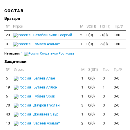
СОСТАВ
Вратари
№
Игрок
M
З(ЗП)
П(ПП)
Пр/У
23
Натабашвили Георгий
2
0(0)
-1(0)
0/0
91
Томаев Азамат
1
0(0)
-2(0)
0/0
Не играли:
1
Солдатенко Ростислав
Защитники
№
Игрок
M
З(ЗП)
Пас
Пр/У
5
Багаев Алан
1
0(0)
0
0/0
19
Бутаев Аллон
1
0(0)
1
0/0
6
Губиев Эрик
1
0(0)
0
0/0
70
Дауров Руслан
3
0(0)
0
2/0
43
Джаваев Заур
1
0(0)
0
0/0
13
Засеев Азамат
2
0(0)
0
0/0