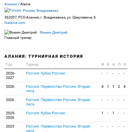
Алания
/ Alania
Россия, Владикавказ
362007, РСО-Алания, г. Владикавказ, ул. Шмулевича, 6
fcalania.com
Фомин Дмитрий
Главный тренер
АЛАНИЯ: ТУРНИРНАЯ ИСТОРИЯ
Год
Турнир
И
В
Н
П
О
2026-
Россия. Кубок России
-
-
-
-
-
2027
2026
Россия. Первенство России. Вторая
4
1
1
2
4
лига
2026
Россия. Первенство России. Вторая
-
-
-
-
-
лига
2025-
Россия. Кубок России
1
-
1
-
-
2026
2025
Россия. Первенство России. Вторая
-
-
-
-
-
лига