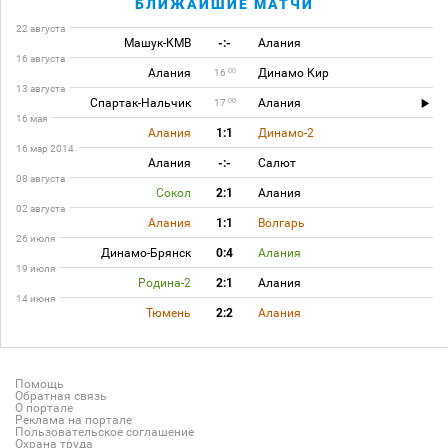
БЛИЖАЙШИЕ МАТЧИ
22 августа
Машук-КМВ
-:-
Алания
16 августа
Алания
Динамо Кир
00
16
13 августа
Спартак-Нальчик
Алания
00
17
16 мая
Алания
1:1
Динамо-2
16 мар 2014
Алания
-:-
Салют
08 августа
Сокол
2:1
Алания
02 августа
Алания
1:1
Волгарь
26 июля
Динамо-Брянск
0:4
Алания
19 июля
Родина-2
2:1
Алания
14 июня
Тюмень
2:2
Алания
Помощь
Обратная связь
О портале
Реклама на портале
Пользовательское соглашение
Охрана труда