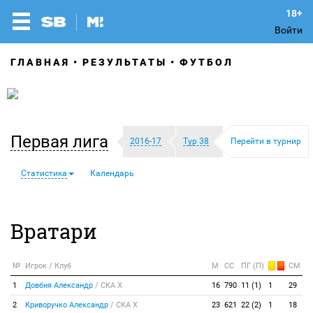
Войти
ГЛАВНАЯ
РЕЗУЛЬТАТЫ
ФУТБОЛ
Первая лига
2016-17
Тур 38
Перейти в турнир
Статистика
Календарь
Вратари
№
Игрок / Клуб
М
СС
ПГ (П)
СМ
1
Довбня Александр
/
СКА Х
16
790
11 (1)
1
29
2
Криворучко Александр
/
СКА Х
23
621
22 (2)
1
18