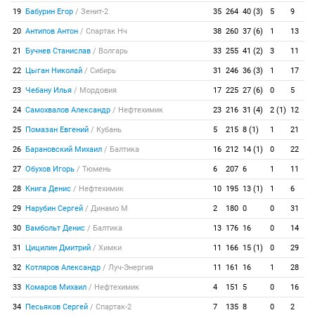
19
Бабурин Егор
/
Зенит-2
35
264
40 (3)
5
9
20
Антипов Антон
/
Спартак Нч
38
260
37 (6)
1
13
21
Бучнев Станислав
/
Волгарь
33
255
41 (2)
3
11
22
Цыган Николай
/
Сибирь
31
246
36 (3)
1
17
23
Чебану Илья
/
Мордовия
17
225
27 (6)
0
5
24
Самохвалов Александр
/
Нефтехимик
23
216
31 (4)
2 (1)
12
25
Помазан Евгений
/
Кубань
5
215
8 (1)
1
21
26
Барановский Михаил
/
Балтика
16
212
14 (1)
0
22
27
Обухов Игорь
/
Тюмень
6
207
6
1
11
28
Книга Денис
/
Нефтехимик
10
195
13 (1)
1
6
29
Нарубин Сергей
/
Динамо М
2
180
0
0
31
30
Вамбольт Денис
/
Балтика
13
176
16
0
14
31
Цицилин Дмитрий
/
Химки
11
166
15 (1)
0
29
32
Котляров Александр
/
Луч-Энергия
11
161
16
1
28
33
Комаров Михаил
/
Нефтехимик
4
151
5
0
16
34
Песьяков Сергей
/
Спартак-2
7
135
8
0
2