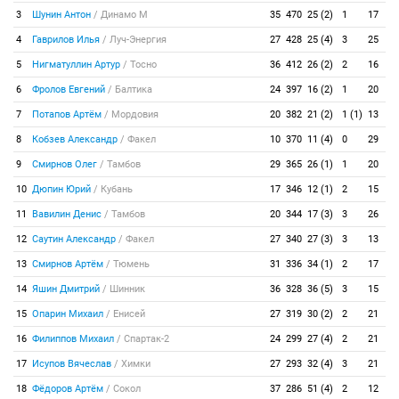
3
Шунин Антон
/
Динамо М
35
470
25 (2)
1
17
4
Гаврилов Илья
/
Луч-Энергия
27
428
25 (4)
3
25
5
Нигматуллин Артур
/
Тосно
36
412
26 (2)
2
16
6
Фролов Евгений
/
Балтика
24
397
16 (2)
1
20
7
Потапов Артём
/
Мордовия
20
382
21 (2)
1 (1)
13
8
Кобзев Александр
/
Факел
10
370
11 (4)
0
29
9
Смирнов Олег
/
Тамбов
29
365
26 (1)
1
20
10
Дюпин Юрий
/
Кубань
17
346
12 (1)
2
15
11
Вавилин Денис
/
Тамбов
20
344
17 (3)
3
26
12
Саутин Александр
/
Факел
27
340
27 (3)
3
13
13
Смирнов Артём
/
Тюмень
31
336
34 (1)
2
17
14
Яшин Дмитрий
/
Шинник
36
328
36 (5)
3
15
15
Опарин Михаил
/
Енисей
27
319
30 (2)
2
21
16
Филиппов Михаил
/
Спартак-2
24
299
27 (4)
2
21
17
Исупов Вячеслав
/
Химки
27
293
32 (4)
3
21
18
Фёдоров Артём
/
Сокол
37
286
51 (4)
2
12