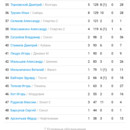
35
Терновский Дмитрий
/
Волгарь
5
129
8 (1)
0
28
36
Трунин Илья
/
Сибирь
8
129
10
0
28
37
Селихов Александр
/
Спартак-2
3
121
2
2
1
38
Максименко Александр
/
Спартак-2
4
119
6 (1)
1
6
39
Сугробов Владимир
/
Сокол
2
98
2
0
36
40
Стажила Дмитрий
/
Кубань
3
93
6
0
7
41
Лещук Игорь
/
Динамо М
1
90
0
0
9
42
Малышев Александр
/
Шинник
2
83
3
0
26
43
Мельниченко Виталий
/
Факел
1
79
1 (1)
0
11
44
Байчора Эдуард
/
Тосно
2
66
4 (1)
0
18
45
Телков Игорь
/
Тюмень
1
63
3
0
27
46
Кот Игорь
/
Мордовия
2
55
2
0
16
47
Рудаков Максим
/
Зенит-2
3
47
11
0
4
48
Барсуков Сергей
/
Сокол
1
44
0
0
1
49
Арсентьев Фёдор
/
Нефтехимик
1
38
3
0
13
? Условные обозначения