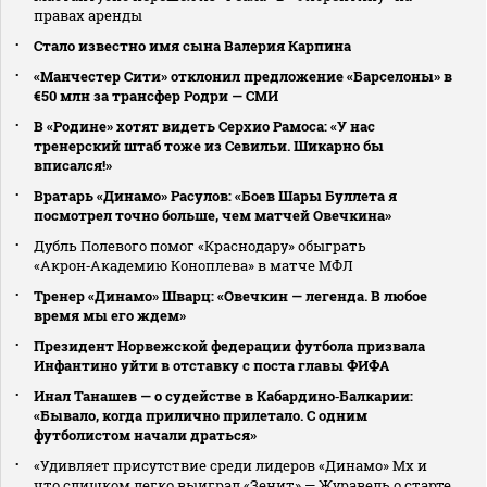
правах аренды
Стало известно имя сына Валерия Карпина
«Манчестер Сити» отклонил предложение «Барселоны» в
€50 млн за трансфер Родри — СМИ
В «Родине» хотят видеть Серхио Рамоса: «У нас
тренерский штаб тоже из Севильи. Шикарно бы
вписался!»
Вратарь «Динамо» Расулов: «Боев Шары Буллета я
посмотрел точно больше, чем матчей Овечкина»
Дубль Полевого помог «Краснодару» обыграть
«Акрон‑Академию Коноплева» в матче МФЛ
Тренер «Динамо» Шварц: «Овечкин — легенда. В любое
время мы его ждем»
Президент Норвежской федерации футбола призвала
Инфантино уйти в отставку с поста главы ФИФА
Инал Танашев — о судействе в Кабардино‑Балкарии:
«Бывало, когда прилично прилетало. С одним
футболистом начали драться»
«Удивляет присутствие среди лидеров «Динамо» Мх и
что слишком легко выиграл «Зенит» — Журавель о старте