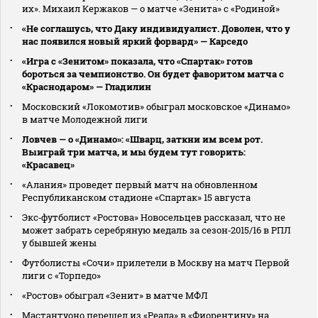
их». Михаил Кержаков — о матче «Зенита» с «Родиной»
«Не соглашусь, что Даку индивидуалист. Доволен, что у
нас появился новый яркий форвард» — Карседо
«Игра с «Зенитом» показала, что «Спартак» готов
бороться за чемпионство. Он будет фаворитом матча с
«Краснодаром» — Гладилин
Московский «Локомотив» обыграл московское «Динамо»
в матче Молодежной лиги
Ловчев — о «Динамо»: «Шварц, заткни им всем рот.
Выиграй три матча, и мы будем тут говорить:
«Красавец»
«Алания» проведет первый матч на обновленном
Республиканском стадионе «Спартак» 15 августа
Экс‑футболист «Ростова» Новосельцев рассказал, что не
может забрать серебряную медаль за сезон‑2015/16 в РПЛ
у бывшей жены
Футболисты «Сочи» прилетели в Москву на матч Первой
лиги с «Торпедо»
«Ростов» обыграл «Зенит» в матче МФЛ
Мастантуоно перешел из «Реала» в «Фиорентину» на