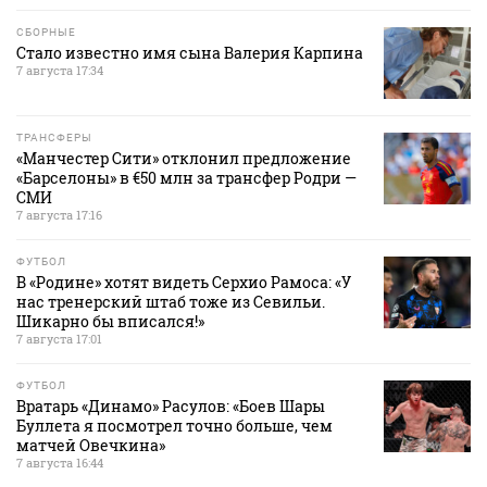
СБОРНЫЕ
Стало известно имя сына Валерия Карпина
7 августа 17:34
ТРАНСФЕРЫ
«Манчестер Сити» отклонил предложение
«Барселоны» в €50 млн за трансфер Родри —
СМИ
7 августа 17:16
ФУТБОЛ
В «Родине» хотят видеть Серхио Рамоса: «У
нас тренерский штаб тоже из Севильи.
Шикарно бы вписался!»
7 августа 17:01
ФУТБОЛ
Вратарь «Динамо» Расулов: «Боев Шары
Буллета я посмотрел точно больше, чем
матчей Овечкина»
7 августа 16:44