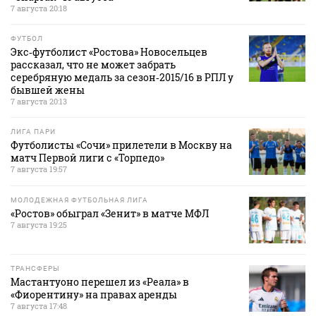
7 августа 20:18
ФУТБОЛ
Экс‑футболист «Ростова» Новосельцев
рассказал, что не может забрать
серебряную медаль за сезон‑2015/16 в РПЛ у
бывшей жены
7 августа 20:13
ЛИГА ПАРИ
Футболисты «Сочи» прилетели в Москву на
матч Первой лиги с «Торпедо»
7 августа 19:57
МОЛОДЕЖНАЯ ФУТБОЛЬНАЯ ЛИГА
«Ростов» обыграл «Зенит» в матче МФЛ
7 августа 19:25
ТРАНСФЕРЫ
Мастантуоно перешел из «Реала» в
«Фиорентину» на правах аренды
7 августа 17:48