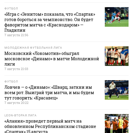
ФУТБОЛ
«Игра с «Зенитом» показала, что «Спартак»
готов бороться за чемпионство. Он будет
фаворитом матча с «Краснодаром» —
Гладилин
7 августа 21:56
МОЛОДЕЖНАЯ ФУТБОЛЬНАЯ ЛИГА
Московский «Локомотив» обыграл
московское «Динамо» в матче Молодежной
лиги
7 августа 21:03
ФУТБОЛ
Ловчев — о «Динамо»: «Шварц, заткни им
всем рот. Выиграй три матча, и мы будем
тут говорить: «Красавец»
7 августа 20:22
LEON-ВТОРАЯ ЛИГА
«Алания» проведет первый матч на
обновленном Республиканском стадионе
«Спартак» 15 августа