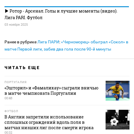
Ротор - Арсенал. Голы и лучшие моменты (видео).
Лига PARI. Футбол
03 ноября 2025
Ранее в рубрике
Лига ПАРИ
:
«Черноморец» обыграл «Сокол» в
матче Первой лиги, забив два гола после 90‑й минуты
ЧИТАТЬ ЕЩЕ
ПОРТУГАЛИЯ
«Эшторил» и «Фамаликау» сыграли вничью
в матче чемпионата Португалии
00:48
ФУТБОЛ
В Англии запретили использование
сплошных ограждений вдоль поля в
матчах низших лиг после смерти игрока
00:32