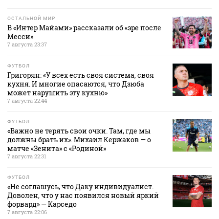
ОСТАЛЬНОЙ МИР
В «Интер Майами» рассказали об «эре после
Месси»
7 августа 23:37
ФУТБОЛ
Григорян: «У всех есть своя система, своя
кухня. И многие опасаются, что Дзюба
может нарушить эту кухню»
7 августа 22:44
ФУТБОЛ
«Важно не терять свои очки. Там, где мы
должны брать их». Михаил Кержаков — о
матче «Зенита» с «Родиной»
7 августа 22:31
ФУТБОЛ
«Не соглашусь, что Даку индивидуалист.
Доволен, что у нас появился новый яркий
форвард» — Карседо
7 августа 22:06