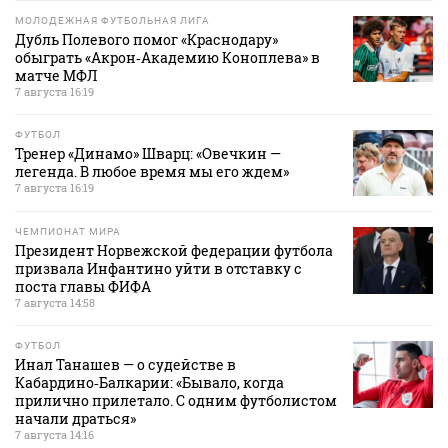
МОЛОДЕЖНАЯ ФУТБОЛЬНАЯ ЛИГА
Дубль Полевого помог «Краснодару»
обыграть «Акрон‑Академию Коноплева» в
матче МФЛ
7 августа 16:19
ФУТБОЛ
Тренер «Динамо» Шварц: «Овечкин —
легенда. В любое время мы его ждем»
7 августа 16:19
ЧЕМПИОНАТ МИРА
Президент Норвежской федерации футбола
призвала Инфантино уйти в отставку с
поста главы ФИФА
7 августа 14:58
ФУТБОЛ
Инал Танашев — о судействе в
Кабардино‑Балкарии: «Бывало, когда
прилично прилетало. С одним футболистом
начали драться»
7 августа 14:16