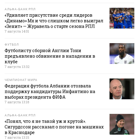
АЛЬФА-БАНК РПЛ
«Удивляет присутствие среди лидеров
«Динамо» Мх и что слишком легко выиграл
«Зенит» — Журавель о старте сезона РПЛ
7 августа 14:01
ФУТБОЛ
Футболисту сборной Англии Тони
предъявлено обвинение в нападении в
клубе
7 августа 13:32
ЧЕМПИОНАТ МИРА
Федерация футбола Албании отозвала
поддержку кандидатуры Инфантино на
выборах президента ФИФА
7 августа 13:18
АЛЬФА-БАНК РПЛ
«Понял, что я не такой уж и крутой».
Сигурдссон рассказал о погоне на машинах
в Краснодаре
7 августа 13:15