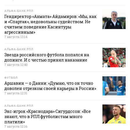
АЛЬФА-БАНК РПЛ
Гендиректор «Ахмата» Айдамиров: «Мы, как
и «Спартак», недовольны судейством. Не
считаем поведение Касинтуры
агрессивным»
7 августа 13:14
АЛЬФА-БАНК РПЛ
Звезда российского футбола попался на
допинге. И с честью принял наказание
7 августа 12:40
ФУТБОЛ
Аршавин — о Данни: «Думаю, что он точно
доволен отрезком своей карьеры в России»
7 августа 12:31
АЛЬФА-БАНК РПЛ
Экс‑игрок «Краснодара» Сигурдссон: «Все
знают, что в РПЛ футболистам много
платили»
7 августа 12:16