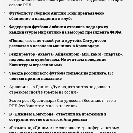
сезона РПЛ
Футболисту сборной Англии Тони предъявлено
обвинение в нападении в клубе
Федерация футбола Албании отозвала поддержку
кандидатуры Инфантино на выборах президента ФИФА
«Понял, что я не такой уж и крутой». Сигурдссон
рассказал о погоне на машинах в Краснодаре
Гендиректор «Ахмата» Айдамиров: «Мы, как и «Спартак»,
недовольны судейством. Не считаем поведение
Касинтуры агрессивным»
Звезда российского футбола попался на допинге. И с
честью принял наказание
Аршавин — о Данни: «Думаю, что он точно доволен
отрезком своей карьеры в России»
Экс‑игрок «Краснодара» Сигурдссон: «Все знают, что в
РПЛ футболистам много платили»
В «Нижнем Новгороде» ответили на претензии в
сотрудничестве с агентом Андреевым
«Возможно, «Динамо» не совершает трансферы, потому
что Шварца устраивает нынешний состав» — Корнеев