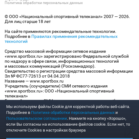
Политика обработки персональных данных
© ООО «Национальный спортивный телеканал» 2007 — 2026.
Для лиц старше 18 лет
На сайте применяются рекомендательные технологии.
Подробнее в
Правилах применения рекомендательных
технологий
Средство массовой информации сетевое издание
«www.sportbox.ru» зарегистрировано Федеральной службой
по надзору в сфере связи, информационных технологий
и массовых коммуникаций (Роскомнадзор).
Свидетельство о регистрации средства массовой информации
Эл № ФС77-72613 от 04.04.2018
Название — www.sportbox.ru
Учредитель (соучредители) СМИ сетевого издания
«www.sportbox.ru»: ООО «Национальный спортивный
телеканал»
Главный редактор СМИ сетевого издания «www.sportbox.ru»:
Конов В.А.
Мы используем файлы Сookie для корректной работы веб-сайта.
Номер телефона редакции СМИ сетевого издания
Подробнее в
Политике обработки персональных данных
и
«www.sportbox.ru»: +7 (495) 653 8419
Пользовательском соглашении
. Нажмите на кнопку «Хорошо»,
Адрес электронной почты редакции СМИ сетевого издания
если Вы согласны на использование файлов cookie. Если нет, то
«www.sportbox.ru»: editor@sportbox.ru
отключите Cookies в настройках браузера