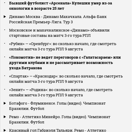
Бывший футболист «Арсенала» Кулешин умер из‑за
онкологии в возрасте 25 лет
Динамо Москва - Динамо Махачкала. Альфа-Банк
Российская Премьер-Лига. Тур 3
Московское и махачкалинское «Динамо» объявили
стартовые составы на матч 3‑го тура РПЛ
«Рубин» — «Оренбург»: во сколько начало, где смотреть
онлайн матча 3‑го тура РПЛ 9 августа
«Локомотив» не ведет переговоров с «Галатасараем» или
другими клубами и не рассматривает возможность
ухода Батракова
«Спартак» — «Краснодар»: во сколько начало, где смотреть
онлайн матча 3‑го тура РПЛ 9 августа
«Зенит» — «Родина»: во сколько начало, где смотреть
онлайн матча 3‑го тура РПЛ 9 августа
Ботафого - Флуминенсе. Голы (видео). Чемпионат
Бразилии. Футбол
Ремо - Атлетико Минейро. Голы (видео). Чемпионат
Бразилии. Футбол
Красивый гол Габриэля Тальяри. Ремо - Атлетико