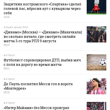
Защитник костромского «Спартака» сделал
голевой пас, вбросив аут с кувырком через
себя
10:16
АЛЬФА-БАНК РПЛ
«Динамо» (Москва) — «Динамо» (Махачкала):
во сколько начало, где смотреть онлайн
матча 3‑го тура РПЛ 9 августа
09:27
ФУТБОЛ
Футболист спровоцировал ДТП, выбив мяч
с поля на дорогу во время матча
09:11
ФУТБОЛ
Де Пауль посвятил Месси гол в ворота
«Монтеррея»
05:31
ФУТБОЛ
«Интер Майами» без Месси проиграл