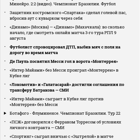
Минейро. 2:2 (видео). Чемпионат Бразилии. Футбол
Защитник костромского «Спартака» сделал голевой пас,
вбросив аут с кувырком через себя
«Динамо» (Москва) — «Динамо» (Махачкала): во сколько
начало, где смотреть онлайн матча 3‑го тура РПЛ 9
августа
Футболист спровоцировал ДТП, выбив мяч с поля на
дорогу во время матча
Де Пауль посвятил Месси гол в ворота «Монтеррея»
«Интер Майами» без Месси проиграл «Монтеррею» в
Кубке лиг
«Локомотив» и «Галатасарай» достигли соглашения по
трансферу Батракова — СМИ
«Интер Майами» сыграет в Кубке лиг против
«Монтеррея» без Месси
Ботафого - Флуминенсе. Чемпионат Бразилии. Тур 22
«ПСЖ» договорился с Ферраном Торресом об условиях
личного контракта — СМИ
«Спортинг» сыграл вничью с «Эштрелой» в матче