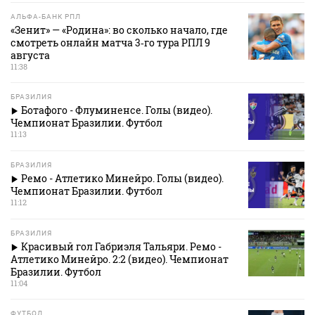
АЛЬФА-БАНК РПЛ
«Зенит» — «Родина»: во сколько начало, где
смотреть онлайн матча 3‑го тура РПЛ 9
августа
11:38
БРАЗИЛИЯ
Ботафого - Флуминенсе. Голы (видео).
Чемпионат Бразилии. Футбол
11:13
БРАЗИЛИЯ
Ремо - Атлетико Минейро. Голы (видео).
Чемпионат Бразилии. Футбол
11:12
БРАЗИЛИЯ
Красивый гол Габриэля Тальяри. Ремо -
Атлетико Минейро. 2:2 (видео). Чемпионат
Бразилии. Футбол
11:04
ФУТБОЛ