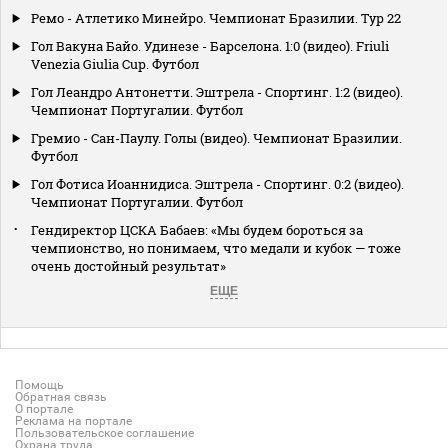
Ремо - Атлетико Минейро. Чемпионат Бразилии. Тур 22
Гол Вакуна Байо. Удинезе - Барселона. 1:0 (видео). Friuli
Venezia Giulia Cup. Футбол
Гол Леандро Антонетти. Эштрела - Спортинг. 1:2 (видео).
Чемпионат Португалии. Футбол
Гремио - Сан-Паулу. Голы (видео). Чемпионат Бразилии.
Футбол
Гол Фотиса Иоаннидиса. Эштрела - Спортинг. 0:2 (видео).
Чемпионат Португалии. Футбол
Гендиректор ЦСКА Бабаев: «Мы будем бороться за
чемпионство, но понимаем, что медали и кубок — тоже
очень достойный результат»
ЕЩЕ
Помощь
Обратная связь
О портале
Реклама на портале
Пользовательское соглашение
Охрана труда