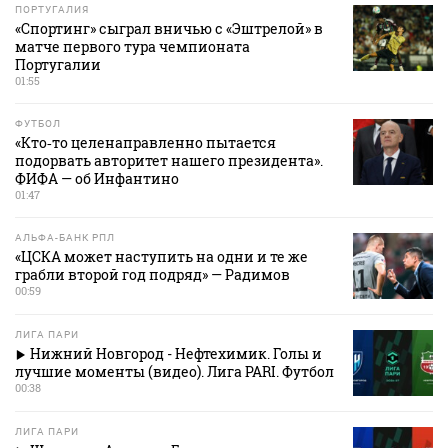
ПОРТУГАЛИЯ
«Спортинг» сыграл вничью с «Эштрелой» в
матче первого тура чемпионата
Португалии
01:55
ФУТБОЛ
«Кто‑то целенаправленно пытается
подорвать авторитет нашего президента».
ФИФА — об Инфантино
01:47
АЛЬФА-БАНК РПЛ
«ЦСКА может наступить на одни и те же
грабли второй год подряд» — Радимов
00:59
ЛИГА ПАРИ
Нижний Новгород - Нефтехимик. Голы и
лучшие моменты (видео). Лига PARI. Футбол
00:38
ЛИГА ПАРИ