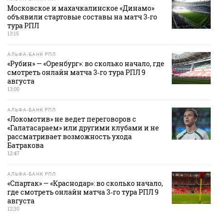
Московское и махачкалинское «Динамо»
объявили стартовые составы на матч 3‑го
тура РПЛ
13:15
АЛЬФА-БАНК РПЛ
«Рубин» — «Оренбург»: во сколько начало, где
смотреть онлайн матча 3‑го тура РПЛ 9
августа
13:00
АЛЬФА-БАНК РПЛ
«Локомотив» не ведет переговоров с
«Галатасараем» или другими клубами и не
рассматривает возможность ухода
Батракова
12:47
АЛЬФА-БАНК РПЛ
«Спартак» — «Краснодар»: во сколько начало,
где смотреть онлайн матча 3‑го тура РПЛ 9
августа
12:30