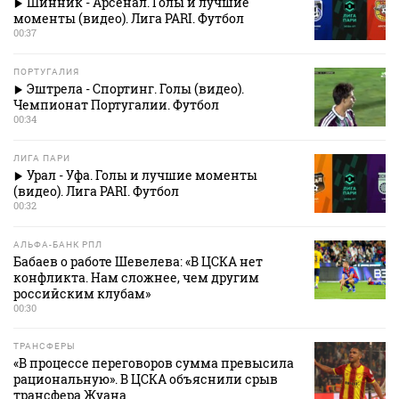
Шинник - Арсенал. Голы и лучшие
моменты (видео). Лига PARI. Футбол
00:37
ПОРТУГАЛИЯ
Эштрела - Спортинг. Голы (видео).
Чемпионат Португалии. Футбол
00:34
ЛИГА ПАРИ
Урал - Уфа. Голы и лучшие моменты
(видео). Лига PARI. Футбол
00:32
АЛЬФА-БАНК РПЛ
Бабаев о работе Шевелева: «В ЦСКА нет
конфликта. Нам сложнее, чем другим
российским клубам»
00:30
ТРАНСФЕРЫ
«В процессе переговоров сумма превысила
рациональную». В ЦСКА объяснили срыв
трансфера Жуана