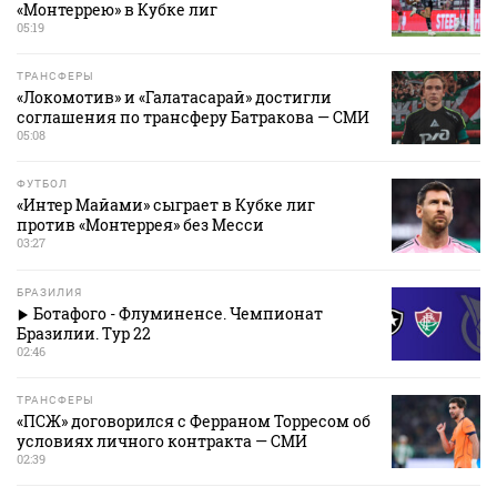
«Монтеррею» в Кубке лиг
05:19
ТРАНСФЕРЫ
«Локомотив» и «Галатасарай» достигли
соглашения по трансферу Батракова — СМИ
05:08
ФУТБОЛ
«Интер Майами» сыграет в Кубке лиг
против «Монтеррея» без Месси
03:27
БРАЗИЛИЯ
Ботафого - Флуминенсе. Чемпионат
Бразилии. Тур 22
02:46
ТРАНСФЕРЫ
«ПСЖ» договорился с Ферраном Торресом об
условиях личного контракта — СМИ
02:39