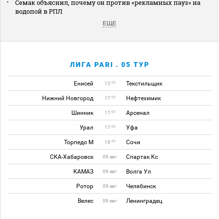
Семак объяснил, почему он против «рекламных пауз» на
водопой в РПЛ
ЕЩЕ
ЛИГА PARI . 05 ТУР
Енисей
Текстильщик
00
12
Нижний Новгород
Нефтехимик
00
17
Шинник
Арсенал
00
17
Урал
Уфа
00
17
Торпедо М
Сочи
00
18
СКА-Хабаровск
Спартак Кс
09 авг
КАМАЗ
Волга Ул
09 авг
Ротор
Челябинск
09 авг
Велес
Ленинградец
09 авг