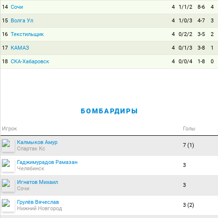
14
Сочи
4
1/1/2
8-6
4
15
Волга Ул
4
1/0/3
4-7
3
16
Текстильщик
4
0/2/2
3-5
2
17
КАМАЗ
4
0/1/3
3-8
1
18
СКА-Хабаровск
4
0/0/4
1-8
0
БОМБАРДИРЫ
Игрок
Голы
Калмыков Амур
7 (1)
Спартак Кс
Гаджимурадов Рамазан
3
Челябинск
Игнатов Михаил
3
Сочи
Грулёв Вячеслав
3 (2)
Нижний Новгород