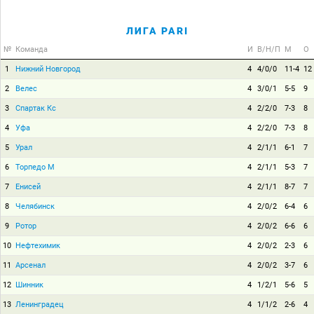
ЛИГА PARI
№
Команда
И
В/Н/П
М
О
1
Нижний Новгород
4
4/0/0
11-4
12
2
Велес
4
3/0/1
5-5
9
3
Спартак Кс
4
2/2/0
7-3
8
4
Уфа
4
2/2/0
7-3
8
5
Урал
4
2/1/1
6-1
7
6
Торпедо М
4
2/1/1
5-3
7
7
Енисей
4
2/1/1
8-7
7
8
Челябинск
4
2/0/2
6-4
6
9
Ротор
4
2/0/2
6-6
6
10
Нефтехимик
4
2/0/2
2-3
6
11
Арсенал
4
2/0/2
3-7
6
12
Шинник
4
1/2/1
5-6
5
13
Ленинградец
4
1/1/2
2-6
4