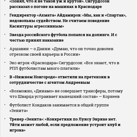
«Понял, что я не такой уж и крутой». Сигурдссон
рассказал о погоне на машинах в Краснодаре
Гендиректор «Ахмата» Айдамиров: «Мы, как и «Спартак»,
недовольны судейством. Не считаем поведение
Касинтуры агрессивным»
Звезда российского футбола попался на допинге. И с
честью принял наказание
Аршавин — о Данни: «Думаю, что он точно доволен
отрезком своей карьеры в России»
Экс‑игрок «Краснодара» Сигурдссон: «Все знают, что в
РПЛ футболистам много платили»
В «Нижнем Новгороде» ответили на претензии в
сотрудничестве с агентом Андреевым
«Возможно, «Динамо» не совершает трансферы, потому
что Шварца устраивает нынешний состав» — Корнеев
Футболист Кондаков занимается в общей группе
«Зенита»
Тренер «Зенита»: «Конкретики по Луису Энрике нет.
Уйти может любой, если предложение устроит клуб и
игрока»