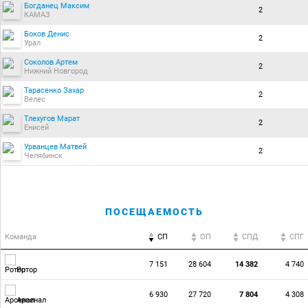
Богданец Максим
2
КАМАЗ
Боков Денис
2
Урал
Соколов Артем
2
Нижний Новгород
Тарасенко Захар
2
Велес
Тлехугов Марат
2
Енисей
Урванцев Матвей
2
Челябинск
ПОСЕЩАЕМОСТЬ
Команда
СП
ОП
CПД
CПГ
7 151
28 604
14 382
4 740
Ротор
6 930
27 720
7 804
4 308
Арсенал