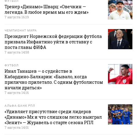
ФУТБОЛ
Тренер «Динамо» Шварц: «Овечкин —
легенда. В любое время мы его ждем»
7 августа 16:19
ЧЕМПИОНАТ МИРА
Президент Норвежской федерации футбола
призвала Инфантино уйти в отставку с
поста главы ФИФА
7 августа 14:58
ФУТБОЛ
Инал Танашев — о судействе в
Кабардино‑Балкарии: «Бывало, когда
прилично прилетало. С одним футболистом
начали драться»
7 августа 14:16
АЛЬФА-БАНК РПЛ
«Удивляет присутствие среди лидеров
«Динамо» Мх и что слишком легко выиграл
«Зенит» — Журавель о старте сезона РПЛ
7 августа 14:01