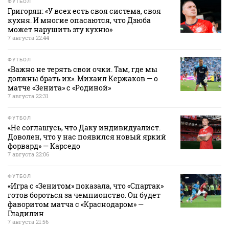
ФУТБОЛ
Григорян: «У всех есть своя система, своя
кухня. И многие опасаются, что Дзюба
может нарушить эту кухню»
7 августа 22:44
ФУТБОЛ
«Важно не терять свои очки. Там, где мы
должны брать их». Михаил Кержаков — о
матче «Зенита» с «Родиной»
7 августа 22:31
ФУТБОЛ
«Не соглашусь, что Даку индивидуалист.
Доволен, что у нас появился новый яркий
форвард» — Карседо
7 августа 22:06
ФУТБОЛ
«Игра с «Зенитом» показала, что «Спартак»
готов бороться за чемпионство. Он будет
фаворитом матча с «Краснодаром» —
Гладилин
7 августа 21:56