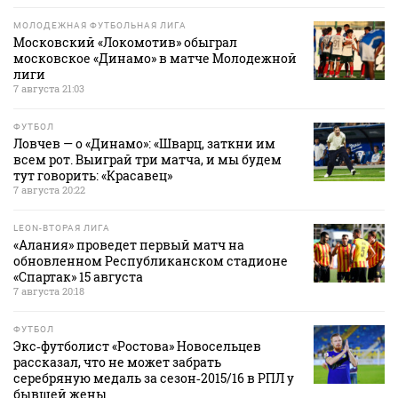
МОЛОДЕЖНАЯ ФУТБОЛЬНАЯ ЛИГА
Московский «Локомотив» обыграл
московское «Динамо» в матче Молодежной
лиги
7 августа 21:03
ФУТБОЛ
Ловчев — о «Динамо»: «Шварц, заткни им
всем рот. Выиграй три матча, и мы будем
тут говорить: «Красавец»
7 августа 20:22
LEON-ВТОРАЯ ЛИГА
«Алания» проведет первый матч на
обновленном Республиканском стадионе
«Спартак» 15 августа
7 августа 20:18
ФУТБОЛ
Экс‑футболист «Ростова» Новосельцев
рассказал, что не может забрать
серебряную медаль за сезон‑2015/16 в РПЛ у
бывшей жены