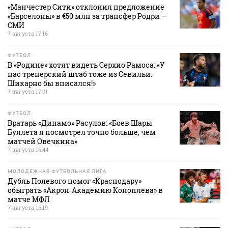
«Манчестер Сити» отклонил предложение
«Барселоны» в €50 млн за трансфер Родри —
СМИ
7 августа 17:16
ФУТБОЛ
В «Родине» хотят видеть Серхио Рамоса: «У
нас тренерский штаб тоже из Севильи.
Шикарно бы вписался!»
7 августа 17:01
ФУТБОЛ
Вратарь «Динамо» Расулов: «Боев Шары
Буллета я посмотрел точно больше, чем
матчей Овечкина»
7 августа 16:44
МОЛОДЕЖНАЯ ФУТБОЛЬНАЯ ЛИГА
Дубль Полевого помог «Краснодару»
обыграть «Акрон‑Академию Коноплева» в
матче МФЛ
7 августа 16:19