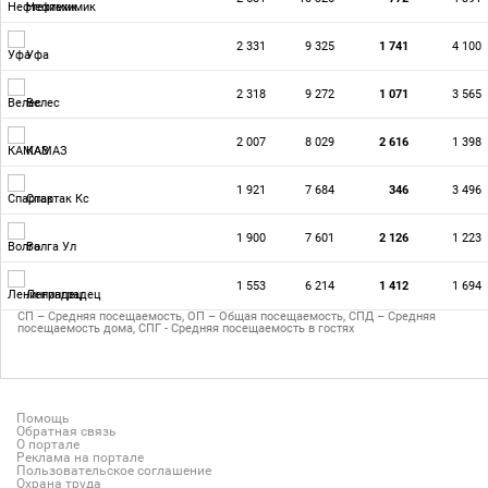
Нефтехимик
2 331
9 325
1 741
4 100
Уфа
2 318
9 272
1 071
3 565
Велес
2 007
8 029
2 616
1 398
КАМАЗ
1 921
7 684
346
3 496
Спартак Кс
1 900
7 601
2 126
1 223
Волга Ул
1 553
6 214
1 412
1 694
Ленинградец
СП – Средняя посещаемость, ОП – Общая посещаемость, СПД – Средняя
посещаемость дома, СПГ - Средняя посещаемость в гостях
Помощь
Обратная связь
О портале
Реклама на портале
Пользовательское соглашение
Охрана труда