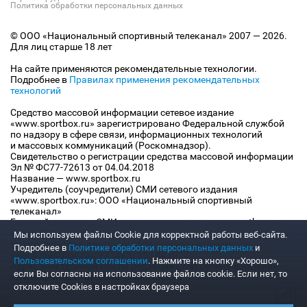
Политика обработки персональных данных
© ООО «Национальный спортивный телеканал» 2007 — 2026.
Для лиц старше 18 лет
На сайте применяются рекомендательные технологии.
Подробнее в
Правилах применения рекомендательных
технологий
Средство массовой информации сетевое издание
«www.sportbox.ru» зарегистрировано Федеральной службой
по надзору в сфере связи, информационных технологий
и массовых коммуникаций (Роскомнадзор).
Свидетельство о регистрации средства массовой информации
Эл № ФС77-72613 от 04.04.2018
Название — www.sportbox.ru
Учредитель (соучредители) СМИ сетевого издания
«www.sportbox.ru»: ООО «Национальный спортивный
телеканал»
Главный редактор СМИ сетевого издания «www.sportbox.ru»:
Конов В.А.
Мы используем файлы Сookie для корректной работы веб-сайта.
Номер телефона редакции СМИ сетевого издания
Подробнее в
Политике обработки персональных данных
и
«www.sportbox.ru»: +7 (495) 653 8419
Пользовательском соглашении
. Нажмите на кнопку «Хорошо»,
Адрес электронной почты редакции СМИ сетевого издания
если Вы согласны на использование файлов cookie. Если нет, то
«www.sportbox.ru»: editor@sportbox.ru
отключите Cookies в настройках браузера