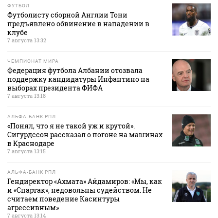
ФУТБОЛ
Футболисту сборной Англии Тони
предъявлено обвинение в нападении в
клубе
7 августа 13:32
ЧЕМПИОНАТ МИРА
Федерация футбола Албании отозвала
поддержку кандидатуры Инфантино на
выборах президента ФИФА
7 августа 13:18
АЛЬФА-БАНК РПЛ
«Понял, что я не такой уж и крутой».
Сигурдссон рассказал о погоне на машинах
в Краснодаре
7 августа 13:15
АЛЬФА-БАНК РПЛ
Гендиректор «Ахмата» Айдамиров: «Мы, как
и «Спартак», недовольны судейством. Не
считаем поведение Касинтуры
агрессивным»
7 августа 13:14