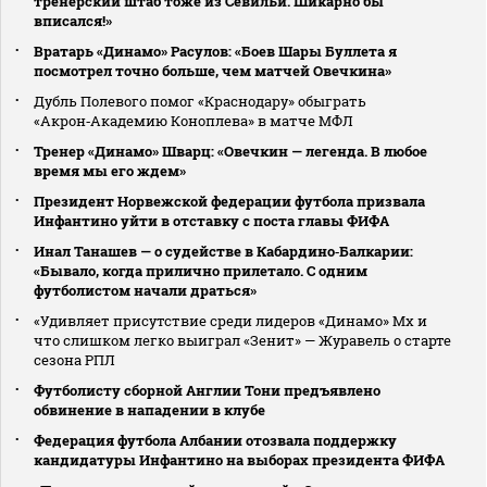
тренерский штаб тоже из Севильи. Шикарно бы
вписался!»
Вратарь «Динамо» Расулов: «Боев Шары Буллета я
посмотрел точно больше, чем матчей Овечкина»
Дубль Полевого помог «Краснодару» обыграть
«Акрон‑Академию Коноплева» в матче МФЛ
Тренер «Динамо» Шварц: «Овечкин — легенда. В любое
время мы его ждем»
Президент Норвежской федерации футбола призвала
Инфантино уйти в отставку с поста главы ФИФА
Инал Танашев — о судействе в Кабардино‑Балкарии:
«Бывало, когда прилично прилетало. С одним
футболистом начали драться»
«Удивляет присутствие среди лидеров «Динамо» Мх и
что слишком легко выиграл «Зенит» — Журавель о старте
сезона РПЛ
Футболисту сборной Англии Тони предъявлено
обвинение в нападении в клубе
Федерация футбола Албании отозвала поддержку
кандидатуры Инфантино на выборах президента ФИФА