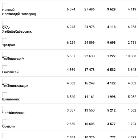
6 874
27 496
9 629
4 119
Нижний Новгород
6 243
24 973
4 113
6 953
СКА-Хабаровск
6 224
24 899
9 698
2 751
Урал
5 657
22 630
1 227
10 088
Торпедо М
4 369
17 478
6 532
3 648
Енисей
4 062
16 249
4 122
4 002
Текстильщик
3 540
14 161
1 998
5 082
Шинник
3 387
13 550
5 212
1 562
Челябинск
2 650
10 603
3 577
1 724
Сочи
2 581
10 326
772
4 391