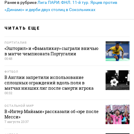
Ранее в рубрике
Лига ПАРИ
:
ФНЛ. 11-й тур. Ярцев против
«Динамо» и дерби двух столиц в Сокольниках
ЧИТАТЬ ЕЩЕ
ПОРТУГАЛИЯ
«Эшторил» и «Фамаликау» сыграли вничью
в матче чемпионата Португалии
00:48
ФУТБОЛ
В Англии запретили использование
сплошных ограждений вдоль поля в
матчах низших лиг после смерти игрока
00:32
ОСТАЛЬНОЙ МИР
В «Интер Майами» рассказали об «эре после
Месси»
7 августа 23:37