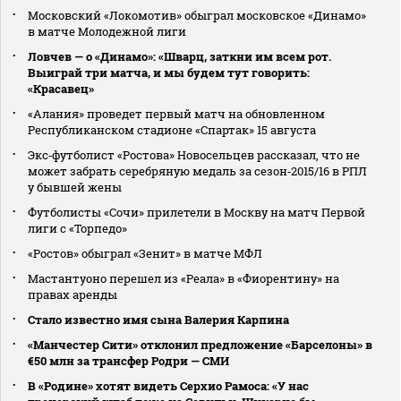
Московский «Локомотив» обыграл московское «Динамо»
в матче Молодежной лиги
Ловчев — о «Динамо»: «Шварц, заткни им всем рот.
Выиграй три матча, и мы будем тут говорить:
«Красавец»
«Алания» проведет первый матч на обновленном
Республиканском стадионе «Спартак» 15 августа
Экс‑футболист «Ростова» Новосельцев рассказал, что не
может забрать серебряную медаль за сезон‑2015/16 в РПЛ
у бывшей жены
Футболисты «Сочи» прилетели в Москву на матч Первой
лиги с «Торпедо»
«Ростов» обыграл «Зенит» в матче МФЛ
Мастантуоно перешел из «Реала» в «Фиорентину» на
правах аренды
Стало известно имя сына Валерия Карпина
«Манчестер Сити» отклонил предложение «Барселоны» в
€50 млн за трансфер Родри — СМИ
В «Родине» хотят видеть Серхио Рамоса: «У нас