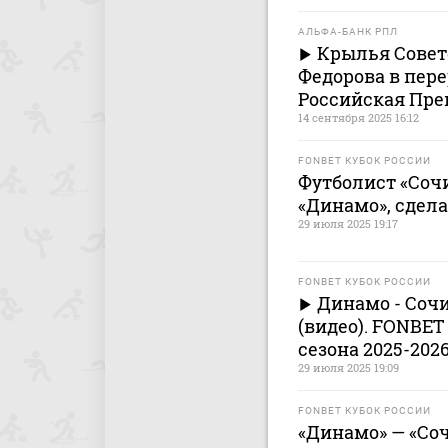
АЛЬФА-БАНК РПЛ
Крылья Совето
Федорова в пере
Российская Пре
14 сентября 2025 16:12
FONBET КУБОК РОССИИ
Футболист «Сочи
«Динамо», сдела
29 июля 2025 19:17
FONBET КУБОК РОССИИ
Динамо - Сочи.
(видео). FONBET
сезона 2025-2026
29 июля 2025 19:09
FONBET КУБОК РОССИИ
«Динамо» — «Соч