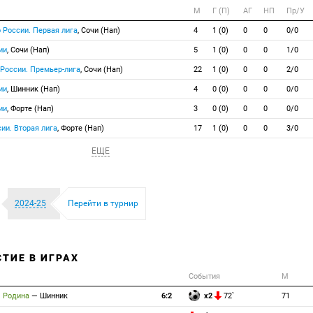
М
Г (П)
АГ
НП
Пр/У
 России. Первая лига
, Сочи (Нап)
4
1 (0)
0
0
0/0
ии
, Сочи (Нап)
5
1 (0)
0
0
1/0
 России. Премьер-лига
, Сочи (Нап)
22
1 (0)
0
0
2/0
ии
, Шинник (Нап)
4
0 (0)
0
0
0/0
ии
, Форте (Нап)
3
0 (0)
0
0
0/0
ии. Вторая лига
, Форте (Нап)
17
1 (0)
0
0
3/0
ЕЩЕ
2024-25
Перейти в турнир
СТИЕ В ИГРАХ
События
М
Родина
—
Шинник
6:2
x2
72`
71