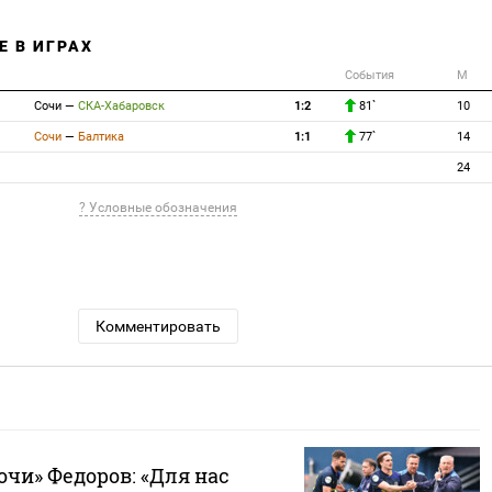
Е В ИГРАХ
События
М
Сочи
—
СКА-Хабаровск
1:2
81`
10
Сочи
—
Балтика
1:1
77`
14
24
? Условные обозначения
Комментировать
чи» Федоров: «Для нас