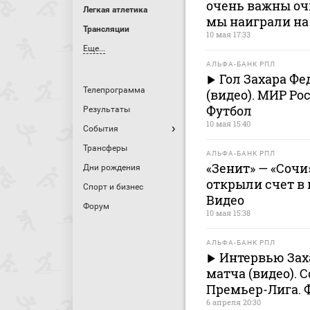
очень важны очк
Легкая атлетика
мы наиграли на
Трансляции
10 мая 17:33
Еще...
АЛЬФА-БАНК РПЛ
Гол Захара Фед
Телепрограмма
(видео). МИР Ро
Футбол
Результаты
10 мая 15:40
События
Трансферы
АЛЬФА-БАНК РПЛ
«Зенит» — «Сочи»
Дни рождения
открыли счет в 
Спорт и бизнес
Видео
Форум
10 мая 15:38
АЛЬФА-БАНК РПЛ
Интервью Зах
матча (видео). 
Премьер-Лига. 
6 апреля 20:30