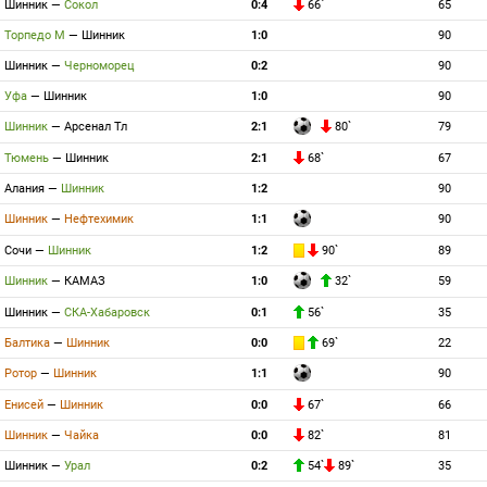
Шинник
—
Сокол
0:4
66`
65
Торпедо М
—
Шинник
1:0
90
Шинник
—
Черноморец
0:2
90
Уфа
—
Шинник
1:0
90
Шинник
—
Арсенал Тл
2:1
80`
79
Тюмень
—
Шинник
2:1
68`
67
Алания
—
Шинник
1:2
90
Шинник
—
Нефтехимик
1:1
90
Сочи
—
Шинник
1:2
90`
89
Шинник
—
КАМАЗ
1:0
32`
59
Шинник
—
СКА-Хабаровск
0:1
56`
35
Балтика
—
Шинник
0:0
69`
22
Ротор
—
Шинник
1:1
90
Енисей
—
Шинник
0:0
67`
66
Шинник
—
Чайка
0:0
82`
81
Шинник
—
Урал
0:2
54`
89`
35