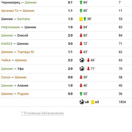
Черноморец
—
Шинник
0:1
84`
7
Арсенал Тл
—
Шинник
1:1
80`
11
Шинник
—
Балтика
1:3
38`
53
Нефтехимик
—
Шинник
1:0
84`
83
Шинник
—
Енисей
2:0
85`
84
КАМАЗ
—
Шинник
3:0
72`
71
Шинник
—
Торпедо М
1:1
63`
62
Чайка
—
Шинник
2:2
66`
65
Шинник
—
Уфа
2:0
71`
70
Сокол
—
Шинник
0:0
59`
58
Шинник
—
Алания
1:0
46`
45
Шинник
—
Родина
0:0
55`
36
x8
x3
1854
? Условные обозначения