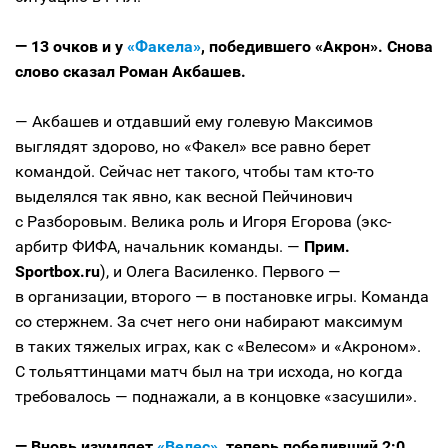
— 13 очков и у
«Факела»
, победившего «Акрон». Снова
слово сказал Роман Акбашев.
— Акбашев и отдавший ему голевую Максимов
выглядят здорово, но «Факел» все равно берет
командой. Сейчас нет такого, чтобы там кто-то
выделялся так явно, как весной Пейчинович
с Разборовым. Велика роль и Игоря Егорова (экс-
арбитр ФИФА, начальник команды. —
Прим.
Sportbox.ru
), и Олега Василенко. Первого —
в организации, второго — в постановке игры. Команда
со стержнем. За счет него они набирают максимум
в таких тяжелых играх, как с «Велесом» и «Акроном».
С тольяттинцами матч был на три исхода, но когда
требовалось — поднажали, а в концовке «засушили».
— Вновь изумляет
«Велес»
, теперь победивший 2:0