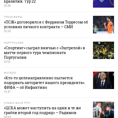
Бразилии. Тур 22
02:46
ТРАНСФЕРЫ
«ПСЖ» договорился с Ферраном Торресом об
условиях личного контракта — СМИ
02:39
ПОРТУГАЛИЯ
«Спортинг» сыграл вничью с «Эштрелой» в
матче первого тура чемпионата
Португалии
01:55
ФУТБОЛ
«Кто‑то целенаправленно пытается
подорвать авторитет нашего президента».
ФИФА — об Инфантино
01:47
АЛЬФА-БАНК РПЛ
«ЦСКА может наступить на одни и те же
грабли второй год подряд» — Радимов
00:59