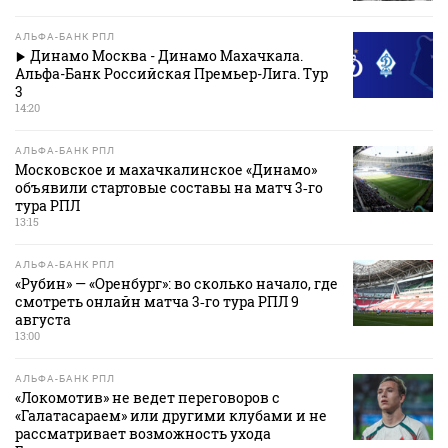
АЛЬФА-БАНК РПЛ
Динамо Москва - Динамо Махачкала.
Альфа-Банк Российская Премьер-Лига. Тур
3
14:20
АЛЬФА-БАНК РПЛ
Московское и махачкалинское «Динамо»
объявили стартовые составы на матч 3‑го
тура РПЛ
13:15
АЛЬФА-БАНК РПЛ
«Рубин» — «Оренбург»: во сколько начало, где
смотреть онлайн матча 3‑го тура РПЛ 9
августа
13:00
АЛЬФА-БАНК РПЛ
«Локомотив» не ведет переговоров с
«Галатасараем» или другими клубами и не
рассматривает возможность ухода