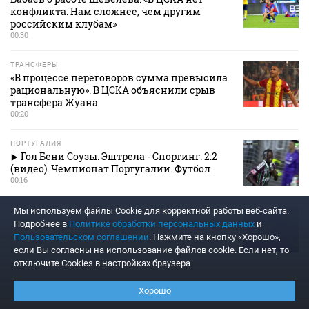
конфликта. Нам сложнее, чем другим
российским клубам»
00:30
ТРАНСФЕРЫ
«В процессе переговоров сумма превысила
рациональную». В ЦСКА объяснили срыв
трансфера Жуана
00:20
ПОРТУГАЛИЯ
Гол Бени Соузы. Эштрела - Спортинг. 2:2
(видео). Чемпионат Португалии. Футбол
00:16
Мы используем файлы Сookie для корректной работы веб-сайта.
БРАЗИЛИЯ
Ремо - Атлетико Минейро. Чемпионат
Подробнее в
Политике обработки персональных данных
и
Бразилии. Тур 22
Пользовательском соглашении
. Нажмите на кнопку «Хорошо»,
00:15
если Вы согласны на использование файлов cookie. Если нет, то
отключите Cookies в настройках браузера
ЕЩЕ
Хорошо