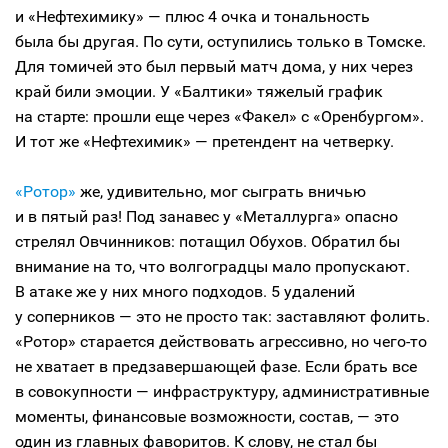
и «Нефтехимику» — плюс 4 очка и тональность
была бы другая. По сути, оступились только в Томске.
Для томичей это был первый матч дома, у них через
край били эмоции. У «Балтики» тяжелый график
на старте: прошли еще через «Факел» с «Оренбургом».
И тот же «Нефтехимик» — претендент на четверку.
«Ротор»
же, удивительно, мог сыграть вничью
и в пятый раз! Под занавес у «Металлурга» опасно
стрелял Овчинников: потащил Обухов. Обратил бы
внимание на то, что волгоградцы мало пропускают.
В атаке же у них много подходов. 5 удалений
у соперников — это не просто так: заставляют фолить.
«Ротор» старается действовать агрессивно, но чего-то
не хватает в предзавершающей фазе. Если брать все
в совокупности — инфраструктуру, административные
моменты, финансовые возможности, состав, — это
один из главных фаворитов. К слову, не стал бы