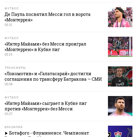
ФУТБОЛ
Де Пауль посвятил Месси гол в ворота
«Монтеррея»
05:31
ФУТБОЛ
«Интер Майами» без Месси проиграл
«Монтеррею» в Кубке лиг
05:19
ТРАНСФЕРЫ
«Локомотив» и «Галатасарай» достигли
соглашения по трансферу Батракова — СМИ
05:08
ФУТБОЛ
«Интер Майами» сыграет в Кубке лиг
против «Монтеррея» без Месси
03:27
БРАЗИЛИЯ
Ботафого - Флуминенсе. Чемпионат