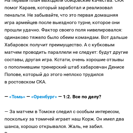
На первый план выходили бойцовские качества. СКА
помог Караев, который заработал и реализовал
пенальти. Не забывайте, что это первая домашняя
игра армейцев после выездного турне, которое они
прошли удачно. Фактор своего поля нивелировался:
одинаково тяжело было обеим командам. Вот дальше
Хабаровск получит преимущество. А с кубковым
матчем проводить параллели не следует: будут другие
составы, другая игра. Кстати, очень хорошие отзывы
о пополнившим тренерский штаб хабаровчан Денисе
Попове, который до этого неплохо трудился
в ростовском СКА.
—
«Томь»
—
«Оренбург»
— 1:2. Все по делу?
— За матчем в Томске следил с особым интересом,
поскольку за томичей играет наш Корж. Он имел два
шанса, хорошо открывался. Жаль, не забил.