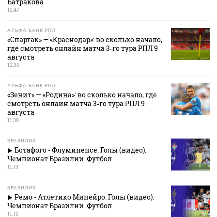
Батракова
12:47
АЛЬФА-БАНК РПЛ
«Спартак» — «Краснодар»: во сколько начало,
где смотреть онлайн матча 3‑го тура РПЛ 9
августа
12:30
АЛЬФА-БАНК РПЛ
«Зенит» — «Родина»: во сколько начало, где
смотреть онлайн матча 3‑го тура РПЛ 9
августа
11:38
БРАЗИЛИЯ
Ботафого - Флуминенсе. Голы (видео).
Чемпионат Бразилии. Футбол
11:13
БРАЗИЛИЯ
Ремо - Атлетико Минейро. Голы (видео).
Чемпионат Бразилии. Футбол
11:12