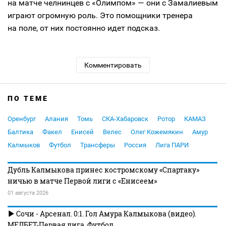
на матче челнинцев с «Олимпом» — они с Замалиевым
играют огромную роль. Это помощники тренера
на поле, от них постоянно идет подсказ.
Комментировать
ПО ТЕМЕ
Оренбург
Алания
Томь
СКА-Хабаровск
Ротор
КАМАЗ
Балтика
Факел
Енисей
Велес
Олег Кожемякин
Амур
Калмыков
Футбол
Трансферы
Россия
Лига ПАРИ
Дубль Калмыкова принес костромскому «Спартаку»
ничью в матче Первой лиги с «Енисеем»
01 августа 2026
Сочи - Арсенал. 0:1. Гол Амура Калмыкова (видео).
МЕЛБЕТ-Первая лига. Футбол