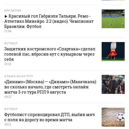
БРАЗИЛИЯ
Красивый гол Габриэля Тальяри. Ремо -
Атлетико Минейро. 2:2 (видео). Чемпионат
Бразилии. Футбол
11:04
ФУТБОЛ
Защитник костромского «Спартака» сделал
голевой пас, вбросив аут с кувырком через
себя
10:16
АЛЬФА-БАНК РПЛ
«Динамо» (Москва) — «Динамо» (Махачкала):
во сколько начало, где смотреть онлайн
матча 3‑го тура РПЛ 9 августа
09:27
ФУТБОЛ
Футболист спровоцировал ДТП, выбив мяч
с поля на дорогу во время матча
09:11