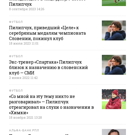
Пилипчук
8 сентября 2023 14:26
ФУТБОЛ
Пилипчук, приведший «Целе» к
серебряным медалям чемпионата
Словении, покинул клуб
18 июля 2023 11:01
ФУТБОЛ
Экс-тренер «Спартака» Пилипчук
близок к назначению в словенский
клуб — СМИ
2 июня 2022 11:42
ФУТБОЛ
«Со мной на эту тему никто не
разговаривал» — Пилипчук
отреагировал на слухи о назначении в
«Химки»
18 ноября 2021 13:28
АЛЬФА-БАНК РПЛ