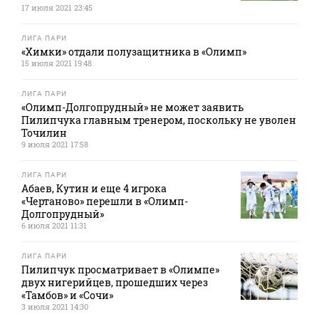
17 июля 2021 23:45
ЛИГА ПАРИ
«Химки» отдали полузащитника в «Олимп»
15 июля 2021 19:48
ЛИГА ПАРИ
«Олимп-Долгопрудный» не может заявить
Пилипчука главным тренером, поскольку не уволен
Точилин
9 июля 2021 17:58
ЛИГА ПАРИ
Абаев, Кутин и еще 4 игрока
«Чертаново» перешли в «Олимп-
Долгопрудный»
6 июля 2021 11:31
ЛИГА ПАРИ
Пилипчук просматривает в «Олимпе»
двух нигерийцев, прошедших через
«Тамбов» и «Сочи»
3 июля 2021 14:30