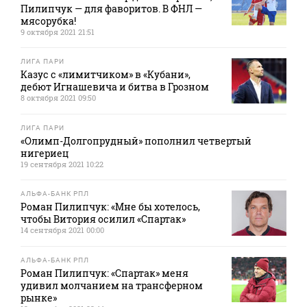
Пилипчук — для фаворитов. В ФНЛ —
мясорубка!
9 октября 2021 21:51
ЛИГА ПАРИ
Казус с «лимитчиком» в «Кубани»,
дебют Игнашевича и битва в Грозном
8 октября 2021 09:50
ЛИГА ПАРИ
«Олимп-Долгопрудный» пополнил четвертый
нигериец
19 сентября 2021 10:22
АЛЬФА-БАНК РПЛ
Роман Пилипчук: «Мне бы хотелось,
чтобы Витория осилил «Спартак»
14 сентября 2021 00:00
АЛЬФА-БАНК РПЛ
Роман Пилипчук: «Спартак» меня
удивил молчанием на трансферном
рынке»