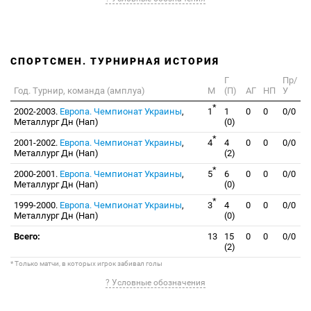
СПОРТСМЕН. ТУРНИРНАЯ ИСТОРИЯ
Г
Пр/
Год. Турнир, команда (амплуа)
М
(П)
АГ
НП
У
*
2002-2003.
Европа. Чемпионат Украины
,
1
1
0
0
0/0
Металлург Дн (Нап)
(0)
*
2001-2002.
Европа. Чемпионат Украины
,
4
4
0
0
0/0
Металлург Дн (Нап)
(2)
*
2000-2001.
Европа. Чемпионат Украины
,
5
6
0
0
0/0
Металлург Дн (Нап)
(0)
*
1999-2000.
Европа. Чемпионат Украины
,
3
4
0
0
0/0
Металлург Дн (Нап)
(0)
Всего:
13
15
0
0
0/0
(2)
* Только матчи, в которых игрок забивал голы
? Условные обозначения