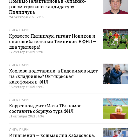
Помимо Галактионова в «Химках»
рассматривают кандидатуру
Пилипчука
24 октября 2021 21:59
ЛИГА ПАРИ
Кровосос Пилипчук, гигант Новиков и
сногсшибательный Темников. В ФНЛ —
два триллера!
17 октября 2021 22:49
ЛИГА ПАРИ
Хохлова подставили, а Евдокимов идет
на «кладбище»? Октябрьская
какофония в ФНЛ
16 октября 2021 09:42
ЛИГА ПАРИ
Корреспондент «Матч ТВ» помог
составить сборную тура ФНЛ
11 октября 2021 14:34
ЛИГА ПАРИ
Игнашевич — кошмар для Хабаровска,