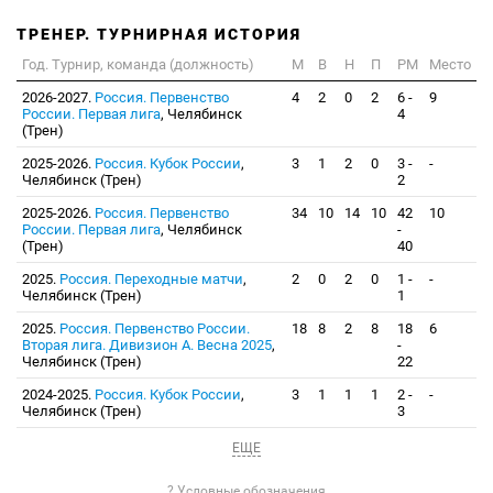
ТРЕНЕР. ТУРНИРНАЯ ИСТОРИЯ
Год. Турнир, команда (должность)
М
В
Н
П
РМ
Место
2026-2027.
Россия. Первенство
4
2
0
2
6 -
9
России. Первая лига
, Челябинск
4
(Трен)
2025-2026.
Россия. Кубок России
,
3
1
2
0
3 -
-
Челябинск (Трен)
2
2025-2026.
Россия. Первенство
34
10
14
10
42
10
России. Первая лига
, Челябинск
-
(Трен)
40
2025.
Россия. Переходные матчи
,
2
0
2
0
1 -
-
Челябинск (Трен)
1
2025.
Россия. Первенство России.
18
8
2
8
18
6
Вторая лига. Дивизион А. Весна 2025
,
-
Челябинск (Трен)
22
2024-2025.
Россия. Кубок России
,
3
1
1
1
2 -
-
Челябинск (Трен)
3
ЕЩЕ
? Условные обозначения