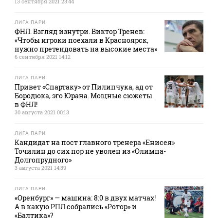
13 сентября 2021 23:44
ЛИГА ПАРИ
ФНЛ. Взгляд изнутри. Виктор Тренев:
«Чтобы игроки поехали в Красноярск,
нужно претендовать на высокие места»
6 сентября 2021 14:12
ЛИГА ПАРИ
Привет «Спартаку» от Пилипчука, ад от
Бородюка, эго Юрана. Мощные сюжеты
в ФНЛ!
30 августа 2021 00:13
ЛИГА ПАРИ
Кандидат на пост главного тренера «Енисея»
Точилин до сих пор не уволен из «Олимпа-
Долгопрудного»
3 августа 2021 14:39
ЛИГА ПАРИ
«Оренбург» — машина: 8:0 в двух матчах!
А в какую РПЛ собрались «Ротор» и
«Балтика»?