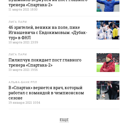
тренера «Спартака-2»
11 марта 2021 18:00
ЛИГА ПАРИ
46 зрителей, веники на поле, пике
Игнашевича с Евдокимовым. «Дубак-
тур» в ФНЛ
10 марта 2021 23:59
ЛИГА ПАРИ
Пилипчук покидает пост главного
тренера «Спартака-2»
10 марта 2021 19:56
АЛЬФА-БАНК РПЛ
В «Спартак» вернется врач, который
работал с командой в чемпионском
сезоне
19 января 2021 10:54
ЕЩЕ